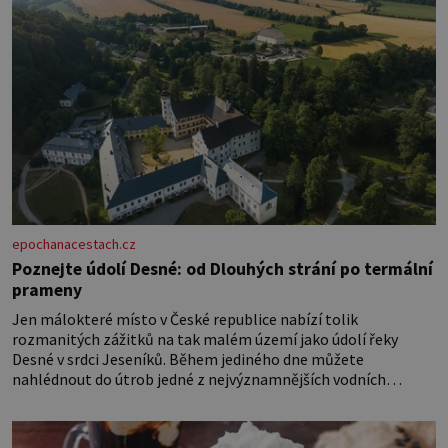
epochanacestach.cz
Poznejte údolí Desné: od Dlouhých strání po termální
prameny
Jen málokteré místo v České republice nabízí tolik
rozmanitých zážitků na tak malém území jako údolí řeky
Desné v srdci Jeseníků. Během jediného dne můžete
nahlédnout do útrob jedné z nejvýznamnějších vodních
elektráren v Evropě, vydat se na horské hřebeny, projet se na
koloběžce a den zakončit poznáváním památek ve Velkých
Losinách nebo v termálním