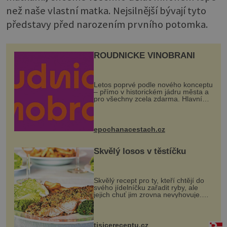
než naše vlastní matka. Nejsilnější bývají tyto
představy před narozením prvního potomka.
ROUDNICKÉ VINOBRANÍ
Letos poprvé podle nového konceptu
– přímo v historickém jádru města a
pro všechny zcela zdarma. Hlavní
program se odehraje na Karlově a
Husově náměstí. Návštěvníci se
mohou těšit na víno, burčák, pes...
epochanacestach.cz
Skvělý losos v těstíčku
Skvělý recept pro ty, kteří chtějí do
svého jídelníčku zařadit ryby, ale
jejich chuť jim zrovna nevyhovuje.
Losos je samozřejmě taky ryba, ale v
tomto případě si na to nikdo ani
nevzpomene. Ingredienc...
tisicereceptu.cz