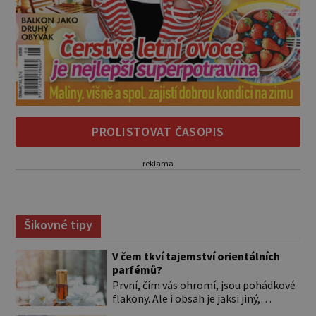
PROLISTOVAT ČASOPIS
reklama
Šikovné tipy
V čem tkví tajemství orientálních
parfémů?
První, čím vás ohromí, jsou pohádkové
flakony. Ale i obsah je jaksi jiný,
svůdnější a vábivější než vůně z našich