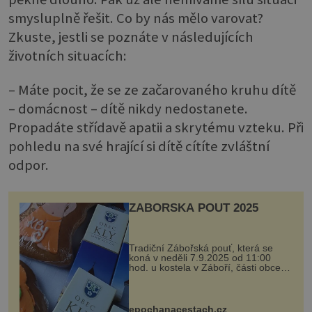
smysluplně řešit. Co by nás mělo varovat?
Zkuste, jestli se poznáte v následujících
životních situacích:
– Máte pocit, že se ze začarovaného kruhu dítě
– domácnost – dítě nikdy nedostanete.
Propadáte střídavě apatii a skrytému vzteku. Při
pohledu na své hrající si dítě cítíte zvláštní
odpor.
ZÁBOŘSKÁ POUŤ 2025
Tradiční Zábořská pouť, která se
koná v neděli 7.9.2025 od 11:00
hod. u kostela v Záboří, části obce
Kly u Mělníka. V programu naleznete
komentovanou prohlídku kostela,
dobovou hudbu, řemesla, atrakce...
epochanacestach.cz