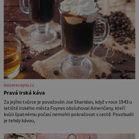
tisicereceptu.cz
Pravá irská káva
Za jejího tvůrce je považován Joe Sharidan, když v roce 1943 u
letiště irského města Foynes obsluhoval Američany, kteří
kvůli špatnému počasí nemohli pokračovat v cestě. Povzbudil
je tehdy kávou,