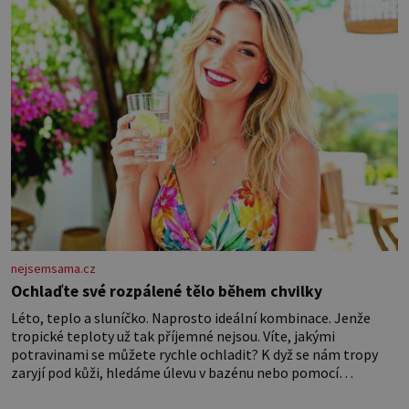
nejsemsama.cz
Ochlaďte své rozpálené tělo během chvilky
Léto, teplo a sluníčko. Naprosto ideální kombinace. Jenže
tropické teploty už tak příjemné nejsou. Víte, jakými
potravinami se můžete rychle ochladit? K dyž se nám tropy
zaryjí pod kůži, hledáme úlevu v bazénu nebo pomocí
klimatizace. Jenže ne vždycky můžeme být v jejich blízkosti.
Nemusíte však zoufat. Pokud budete mít promyšlený