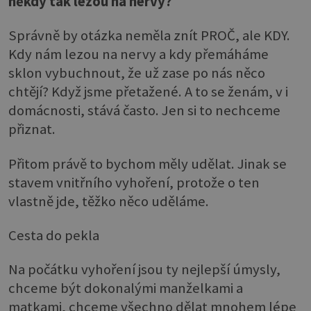
někdy tak lezou na nervy?
Správně by otázka neměla znít PROČ, ale KDY.
Kdy nám lezou na nervy a kdy přemáháme
sklon vybuchnout, že už zase po nás něco
chtějí? Když jsme přetažené. A to se ženám, v i
domácnosti, stává často. Jen si to nechceme
přiznat.
Přitom právě to bychom měly udělat. Jinak se
stavem vnitřního vyhoření, protože o ten
vlastně jde, těžko něco uděláme.
Cesta do pekla
Na počátku vyhoření jsou ty nejlepší úmysly,
chceme být dokonalými manželkami a
matkami, chceme všechno dělat mnohem lépe