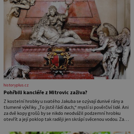
historyplus.cz
Pohřbili kancléře z Mitrovic zaživa?
Z kostelní hrobky u svatého Jakuba se ozývají dunivé rány a
tlumené výkřiky. „To jistě řádí duch,“ myslí si pověrčiví lidé. Ani
za dvě kopy grošů by se nikdo neodvážil podzemní hrobku
otevřít a její poklop tak raději jen skrápí svěcenou vodou. Za
několik dní divné burácení skutečně ustane. Když o mnoho let
později hrobku