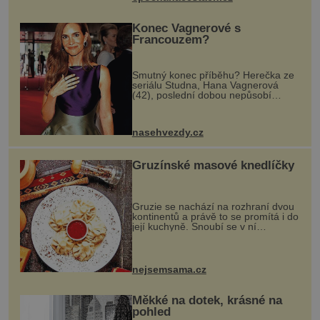
Konec Vagnerové s
Francouzem?
Smutný konec příběhu? Herečka ze
seriálu Studna, Hana Vagnerová
(42), poslední dobou nepůsobí
nejšťastněji. Ačkoli časy její anorexie
jsou už dávno pryč a opět se pyšnila
ženskými křivkami, najednou s...
nasehvezdy.cz
Gruzínské masové knedlíčky
Gruzie se nachází na rozhraní dvou
kontinentů a právě to se promítá i do
její kuchyně. Snoubí se v ní
evropské a asijské chutě a díky tomu
vznikají rozmanité a chuťově bohaté
pokrmy, které rozhodně st...
nejsemsama.cz
Měkké na dotek, krásné na
pohled