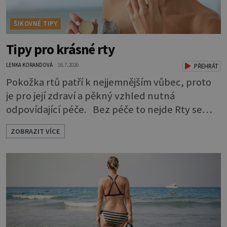
ŠIKOVNÉ TIPY
Tipy pro krásné rty
LENKA KORANDOVÁ
16.7.2026
PŘEHRÁT
Pokožka rtů patří k nejjemnějším vůbec, proto
je pro její zdraví a pěkný vzhled nutná
odpovídající péče. Bez péče to nejde Rty se
neliší jen barvou, ale také mnohem tenčí
ZOBRAZIT VÍCE
povrchovou vrstvou než ostatní pleť a pokožka.
Nezvláčňují je žádné mazové žlázy, proto jsou
rty mnohem choulostivější a náchylné k
vysychání a praskání. Balzám na rty je proto
nutnou základní výbavou, pokud chce