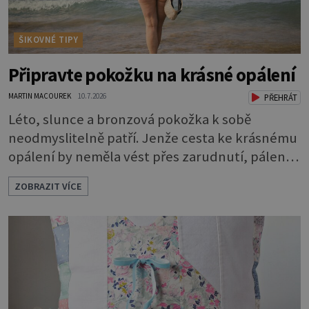
ŠIKOVNÉ TIPY
Připravte pokožku na krásné opálení
MARTIN MACOUREK
10.7.2026
PŘEHRÁT
Léto, slunce a bronzová pokožka k sobě
neodmyslitelně patří. Jenže cesta ke krásnému
opálení by neměla vést přes zarudnutí, pálení a
loupající se kůže. Spálená pokožka není
ZOBRAZIT VÍCE
známkou „základu“ pro opálení, ale reakcí na
nadměrné UV záření. Pokud chcete, aby pleť i
pokožka těla vypadaly zdravě, hladce a opálení
vydrželo co nejdéle, vyplatí se začít s přípravou
už několik týdnů před první dovolenou.