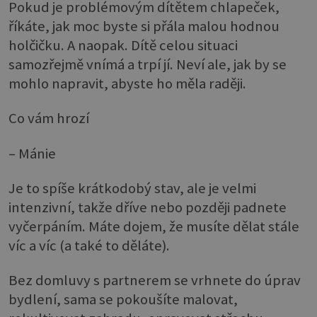
Pokud je problémovým dítětem chlapeček,
říkáte, jak moc byste si přála malou hodnou
holčičku. A naopak. Dítě celou situaci
samozřejmě vnímá a trpí jí. Neví ale, jak by se
mohlo napravit, abyste ho měla raději.
Co vám hrozí
– Mánie
Je to spíše krátkodobý stav, ale je velmi
intenzivní, takže dříve nebo později padnete
vyčerpáním. Máte dojem, že musíte dělat stále
víc a víc (a také to děláte).
Bez domluvy s partnerem se vrhnete do úprav
bydlení, sama se pokoušíte malovat,