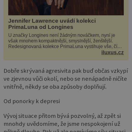
Jennifer Lawrence uvádí kolekci
PrimaLuna od Longines
U značky Longines není žádným nováčkem, nyní je
však mnohem kompaktnější, smyslnější, ženštější.
Redesignovaná kolekce PrimaLuna vystihuje vše, čím
je značka Longines dnes a čím byla i před sto dvacet...
iluxus.cz
Dobře skrývaná agresivita pak buď občas vzkypí
ve zjevnou vůči okolí, nebo se nenápadně ničíte
vnitřně, někdy se oba způsoby doplňují.
Od ponorky k depresi
Vývoj situace přitom bývá pozvolný, až zpět si
mnohdy uvědomíme, že jsme nespokojení už
pěkně dlouho. Pak už ale nemíváme sílu situaci