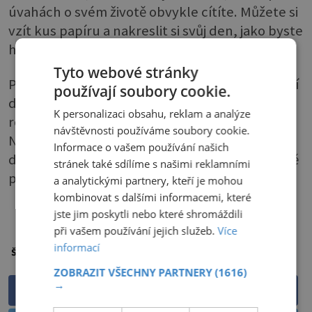
úvahách o svém životě obvykle cítíte. Můžete si
vzít kus papíru a nakreslit si svůj den, jako byste
ho chtěla vysvětlit cizímu dítěti.
Tyto webové stránky
Pak se totiž soustředíme na podstatné věci. Cizí
používají soubory cookie.
dítě by asi na obrázku vidělo „tetu“, která je na
K personalizaci obsahu, reklam a analýze
roztrhání a nemá čas se smát a hrát si.
návštěvnosti používáme soubory cookie.
Nakreslete si stejně členy své rodiny a velmi
Informace o vašem používání našich
dobře tak přijdete na řešení, jak si život v rodině
stránek také sdílíme s našimi reklamními
přeorganizovat.
a analytickými partnery, kteří je mohou
kombinovat s dalšími informacemi, které
PŘEHRÁT ČLÁNEK
jste jim poskytli nebo které shromáždili
při vašem používání jejich služeb.
Více
informací
mezilidské vztahy
Štítky:
ZOBRAZIT VŠECHNY PARTNERY
(1616)
→
Sdílet na Facebooku