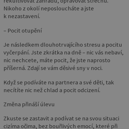
rekultivovat zahradu, opravovat střechu.
Nikoho z okolí neposloucháte a jste
k nezastavení.
– Pocit otupění
Je následkem dlouhotrvajícího stresu a pocitu
vyčerpání. Jste zkrátka na dně – nic vás nebaví,
nic nechcete, máte pocit, že jste naprosto
příšerná. Zdají se vám děsivé sny v noci.
Když se podíváte na partnera a své děti, tak
necítíte nic než chlad a pocit odcizení.
Změna přináší úlevu
Zkuste se zastavit a podívat se na svou situaci
cizíma očima, bez bouřlivých emocí, které při