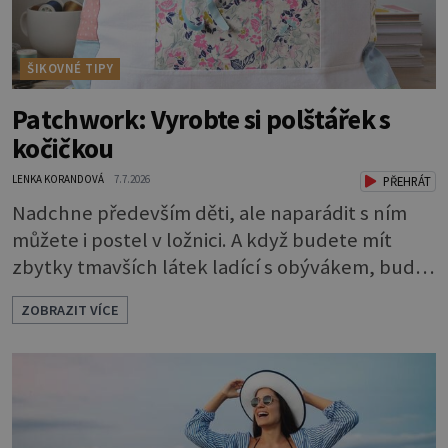
ŠIKOVNÉ TIPY
Patchwork: Vyrobte si polštářek s
kočičkou
LENKA KORANDOVÁ
7.7.2026
PŘEHRÁT
Nadchne především děti, ale naparádit s ním
můžete i postel v ložnici. A když budete mít
zbytky tmavších látek ladící s obývákem, bude
se hodit i tam. Budete potřebovat: - zbytky
ZOBRAZIT VÍCE
barevně sladěných bavlněných látek - 0,5 m
látky na vnitřní polštářek - duté vlákno na výplň
- 2 knoflíky - 0,5 m jednostranně nalepovacího
vlizelínu - pravítko a řezák nebo nůžky Přední
strana s aplikací 1. V