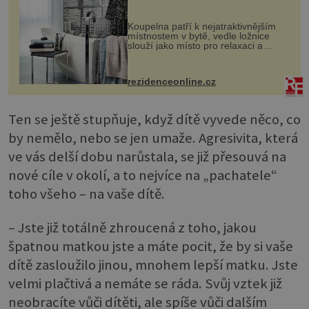
Koupelna patří k nejatraktivnějším
místnostem v bytě, vedle ložnice
slouží jako místo pro relaxaci a
odpočinek. Koupelnový textil –
ručníky, osušky a koberečky –
mohou jako mávnutím kouzelného
rezidenceonline.cz
proutku...
Ten se ještě stupňuje, když dítě vyvede něco, co
by nemělo, nebo se jen umaže. Agresivita, která
ve vás delší dobu narůstala, se již přesouvá na
nové cíle v okolí, a to nejvíce na „pachatele“
toho všeho – na vaše dítě.
– Jste již totálně zhroucená z toho, jakou
špatnou matkou jste a máte pocit, že by si vaše
dítě zasloužilo jinou, mnohem lepší matku. Jste
velmi plačtivá a nemáte se ráda. Svůj vztek již
neobracíte vůči dítěti, ale spíše vůči dalším