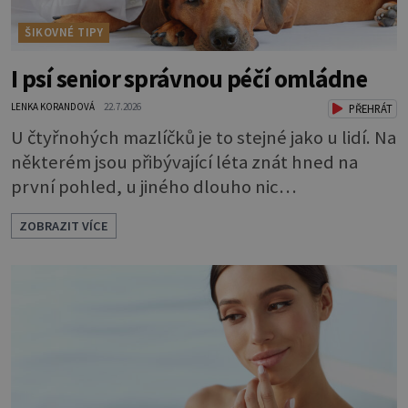
ŠIKOVNÉ TIPY
I psí senior správnou péčí omládne
LENKA KORANDOVÁ
22.7.2026
PŘEHRÁT
U čtyřnohých mazlíčků je to stejné jako u lidí. Na
některém jsou přibývající léta znát hned na
první pohled, u jiného dlouho nic
nezaznamenáte. Přesto byste si měli staršího
ZOBRAZIT VÍCE
psa více všímat, aby vám neunikly důležité
signály, že něco není v pořádku. Včasná péče
mu může prodloužit i zkvalitnit život. Hůře
tráví U starších psů je třeba myslet na to, že
mohou mít v nepořádku zažívání.