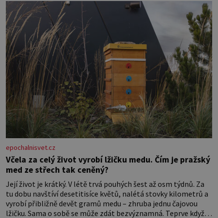
jídelníček, žadné pařáky si na vás
epochalnisvet.cz
Včela za celý život vyrobí lžičku medu. Čím je pražský
med ze střech tak ceněný?
Její život je krátký. V létě trvá pouhých šest až osm týdnů. Za
tu dobu navštíví desetitisíce květů, nalétá stovky kilometrů a
vyrobí přibližně devět gramů medu – zhruba jednu čajovou
lžičku. Sama o sobě se může zdát bezvýznamná. Teprve když