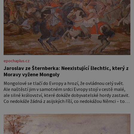
epochaplus.cz
Jaroslav ze Šternberka: Neexistující šlechtic, který z
Moravy vyžene Mongoly
Mongolové se tlačí do Evropy a hrozí, že ovládnou celý svět.
Ale naštěstí jim v samotném srdci Evropy stojí v cestě malé,
ale silné království, které dokáže dobyvatelské hordy zastavit.
Co nedokáže žádná z asijských říší, co nedokážou Němci – to
dokáže český král. Nebo že by ne? Mongolové od roku 1223
postupují podél Kaspického a Azovského moře,