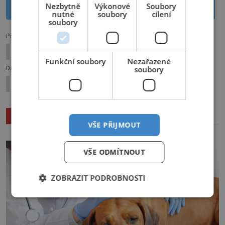
Nezbytně
Výkonové
Soubory
Sdílet na Twitteru
nutné
soubory
cílení
soubory
Předchozí článek
Václav Postránecký: „Neplním si dětský sen“
Funkční soubory
Nezařazené
Další článek
soubory
Eliška Balzerová: Definitivně rodinný typ
Související články
VŠE PŘIJMOUT
VŠE ODMÍTNOUT
ZOBRAZIT PODROBNOSTI