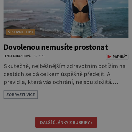
ŠIKOVNÉ TIPY
Dovolenou nemusíte prostonat
LENKA KORANDOVÁ
3.7.2026
PŘEHRÁT
Skutečně, nejběžnějším zdravotním potížím na
cestách se dá celkem úspěšně předejít. A
pravidla, která vás ochrání, nejsou složitá.
Riziko na talíři Drtivou většinu cestovatelských
ZOBRAZIT VÍCE
průjmů vyvolávají fekální bakterie. Do kuchyně
se mohou dostat s přirozeně hnojenou
zeleninou a při nedostatečné hygieně při
přípravě a výdeji jídla se snadno rozšíří ze
DALŠÍ ČLÁNKY Z RUBRIKY ›
zeleninového salátu i na další potraviny. Dobro