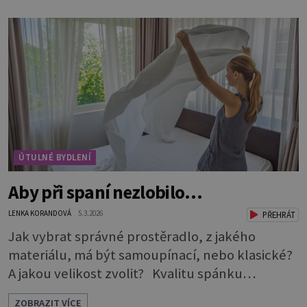
vyhrál taburet. Je nevtíravý, nenápadný, klidně
si sedí opodál a čeká, až na něj přijde řada, aniž
by jakkoli rušil nebo překážel. A když je ho
zapotřebí, je pohotově p
ÚTULNÉ BYDLENÍ
Aby při spaní nezlobilo…
LENKA KORANDOVÁ
5.3.2026
PŘEHRÁT
Jak vybrat správné prostěradlo, z jakého
materiálu, má být samoupínací, nebo klasické?
A jakou velikost zvolit? Kvalitu spánku
neovlivňuje jen postel a matrace, důležitý je i
ZOBRAZIT VÍCE