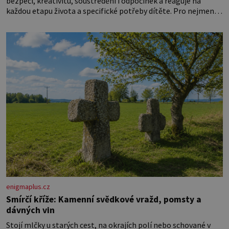
bezpečí, kreativitu, soustředění i odpočinek a reaguje na
každou etapu života a specifické potřeby dítěte. Pro nejmenší
je klíčová jednoduchost, měkkost a bezpečí, proto by pokoj
miminka měl působit především klidně a útulně. Předškolní
věk je
enigmaplus.cz
Smírčí kříže: Kamenní svědkové vražd, pomsty a
dávných vin
Stojí mlčky u starých cest, na okrajích polí nebo schované v