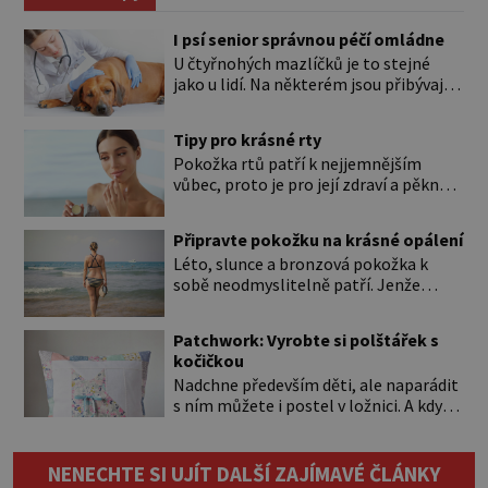
I psí senior správnou péčí omládne
U čtyřnohých mazlíčků je to stejné
jako u lidí. Na některém jsou přibývající
léta znát hned na první pohled, u
jiného dlouho nic nezaznamenáte.
Tipy pro krásné rty
Přesto byste si měli staršího psa více
Pokožka rtů patří k nejjemnějším
všímat, aby vám neunikly důležité
vůbec, proto je pro její zdraví a pěkný
signály, že něco není v pořádku. Včasná
vzhled nutná odpovídající péče. Bez
péče mu může prodloužit i zkvalitnit
péče to nejde Rty se neliší jen barvou,
život. Hůře tráví U starších […]
Připravte pokožku na krásné opálení
ale také mnohem tenčí povrchovou
Léto, slunce a bronzová pokožka k
vrstvou než ostatní pleť a pokožka.
sobě neodmyslitelně patří. Jenže
Nezvláčňují je žádné mazové žlázy,
cesta ke krásnému opálení by neměla
proto jsou rty mnohem choulostivější
vést přes zarudnutí, pálení a loupající
a náchylné k vysychání a praskání.
Patchwork: Vyrobte si polštářek s
se kůže. Spálená pokožka není
Balzám na […]
kočičkou
známkou „základu“ pro opálení, ale
Nadchne především děti, ale naparádit
reakcí na nadměrné UV záření. Pokud
s ním můžete i postel v ložnici. A když
chcete, aby pleť i pokožka těla
budete mít zbytky tmavších látek
vypadaly zdravě, hladce a opálení
ladící s obývákem, bude se hodit i tam.
vydrželo co nejdéle, vyplatí se začít
Budete potřebovat: – zbytky barevně
[…]
NENECHTE SI UJÍT DALŠÍ ZAJÍMAVÉ ČLÁNKY