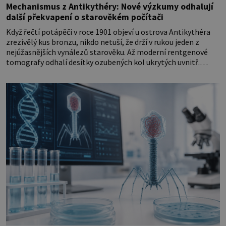
Mechanismus z Antikythéry: Nové výzkumy odhalují
další překvapení o starověkém počítači
Když řečtí potápěči v roce 1901 objeví u ostrova Antikythéra
zrezivělý kus bronzu, nikdo netuší, že drží v rukou jeden z
nejúžasnějších vynálezů starověku. Až moderní rentgenové
tomografy odhalí desítky ozubených kol ukrytých uvnitř.
Mechanismus z Antikythéry je dnes považován za nejstarší
známý analogový počítač na světě. Přesto ani po více než sto
letech výzkumu