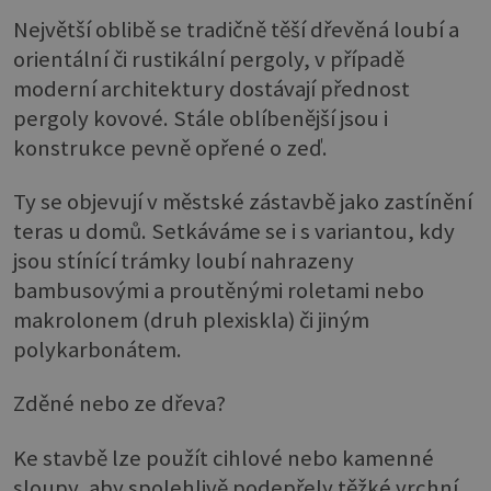
Největší oblibě se tradičně těší dřevěná loubí a
orientální či rustikální pergoly, v případě
moderní architektury dostávají přednost
pergoly kovové. Stále oblíbenější jsou i
konstrukce pevně opřené o zeď.
Ty se objevují v městské zástavbě jako zastínění
teras u domů. Setkáváme se i s variantou, kdy
jsou stínící trámky loubí nahrazeny
bambusovými a proutěnými roletami nebo
makrolonem (druh plexiskla) či jiným
polykarbonátem.
Zděné nebo ze dřeva?
Ke stavbě lze použít cihlové nebo kamenné
sloupy, aby spolehlivě podepřely těžké vrchní