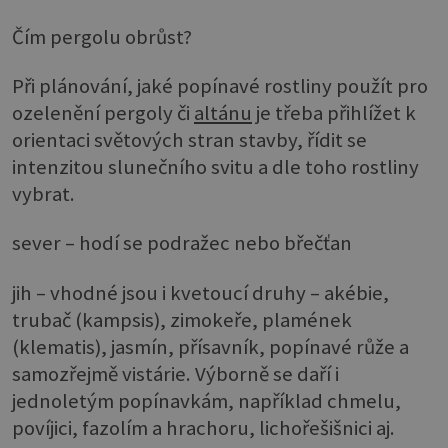
Čím pergolu obrůst?
Při plánování, jaké popínavé rostliny použít pro
ozelenění pergoly či
altánu
je třeba přihlížet k
orientaci světových stran stavby, řídit se
intenzitou slunečního svitu a dle toho rostliny
vybrat.
sever – hodí se podražec nebo břečťan
jih – vhodné jsou i kvetoucí druhy – akébie,
trubač (kampsis), zimokeře, plamének
(klematis), jasmín, přísavník, popínavé růže a
samozřejmě vistárie. Výborně se daří i
jednoletým popínavkám, například chmelu,
povíjici, fazolím a hrachoru, lichořešišnici aj.