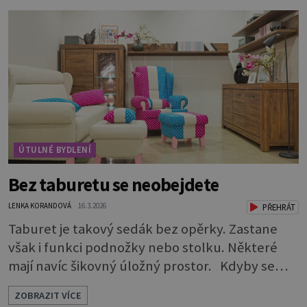
vytvořit dostatečně vysokou drenážní vrstvu,
která vodu pojme a bude chránit kořeny.
Potřebuje 3 vrstvy: * Na dno dobře vymyté
nádoby naskládejte omyté oblázky. Vrstva by m
ÚTULNÉ BYDLENÍ
Bez taburetu se neobejdete
LENKA KORANDOVÁ
16.3.2026
PŘEHRÁT
Taburet je takový sedák bez opěrky. Zastane
však i funkci podnožky nebo stolku. Některé
mají navíc šikovný úložný prostor. Kdyby se
rozdávaly ceny za nejskromnější, a přitom
ZOBRAZIT VÍCE
užitečný a praktický kus nábytku, určitě by