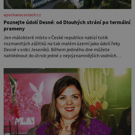
epochanacestach.cz
Poznejte údolí Desné: od Dlouhých strání po termální
prameny
Jen málokteré místo v České republice nabízí tolik
rozmanitých zážitků na tak malém území jako údolí řeky
Desné v srdci Jeseníků. Během jediného dne můžete
nahlédnout do útrob jedné z nejvýznamnějších vodních
elektráren v Evropě, vydat se na horské hřebeny, projet se na
koloběžce a den zakončit poznáváním památek ve Velkých
Losinách nebo v termálním