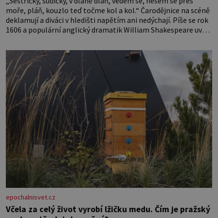
„Sestřičky, sudičky, v dlaně dlaň, vedem se, nesem se přes
moře, pláň, kouzlo teď točme kol a kol.“ Čarodějnice na scéně
deklamují a diváci v hledišti napětím ani nedýchají. Píše se rok
1606 a populární anglický dramatik William Shakespeare uvádí
svou Tragédii o Macbethovi. Napsal ji pro krále Jakuba I., jenž v
roce 1603 vystřídal
epochalnisvet.cz
Včela za celý život vyrobí lžičku medu. Čím je pražský