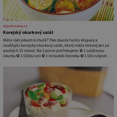
nejsemsama.cz
Korejský okurkový salát
Máte rádi pikantní chutě? Pak zkuste tento křupavý a
osvěžující korejský okurkový salát, který máte hotový jen za
pouhých 15 minut. Na 2 porce potřebujete: ✿ 1 salátovou
okurku ✿ 1 lžičku soli ✿ 1 stroužek česneku ✿ 1 lžíci sójové
omáčky ✿ 1 lžíci rýžového octa ✿ 1 lžičku sezamového oleje ✿
1 lžičku chilli ✿ 1 lžičku cukru ✿ 1 jarní cibulku ✿ 1 lžíci
sezamových semínek