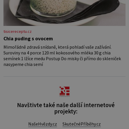
tisicereceptu.cz
Chia puding s ovocem
Mimořádně zdravá snídaně, která pohladí vaše zažívání.
Suroviny na 4 porce 120 ml kokosového mléka 30 g chia
semínek 1 lžíce medu Postup Do misky či přímo do skleniček
nasypeme chia semí
Navštivte také naše další internetové
projekty:
NašeHvězdy.cz
SkutečnéPříběhy.cz