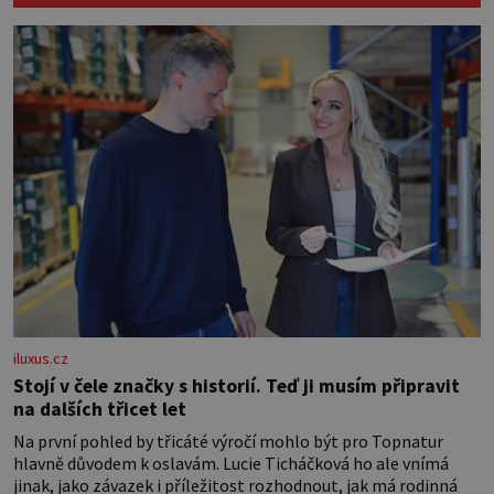
sladěných bavlněných látek – 0,5 m
látky na vnitřní polštářek – duté
vlákno na výplň – 2 knoflíky – 0,5 m
jednostranně nalepovacího […]
iluxus.cz
Stojí v čele značky s historií. Teď ji musím připravit
na dalších třicet let
Na první pohled by třicáté výročí mohlo být pro Topnatur
hlavně důvodem k oslavám. Lucie Ticháčková ho ale vnímá
jinak, jako závazek i příležitost rozhodnout, jak má rodinná