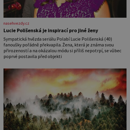
nasehvezdy.cz
Lucie Polišenská je inspirací pro jiné ženy
Sympatická hvězda seriálu Polabí Lucie Polišenská (40)
fanoušky pořádně překvapila. Žena, která je známa svou
přirozeností a na okázalou módu si příliš nepotrpí, se vůbec
poprvé postavila před objekti