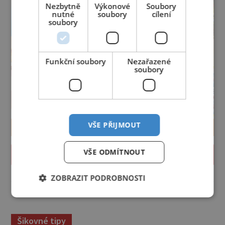
Nezbytně
Výkonové
Soubory
nutné
soubory
cílení
soubory
Funkční soubory
Nezařazené
soubory
VŠE PŘIJMOUT
VŠE ODMÍTNOUT
PROLISTOVAT ČASOPIS
ZOBRAZIT PODROBNOSTI
reklama
Šikovné tipy