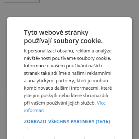
správný výběr prostěradla. Až si ho půjdete
koupit, zaměřte se na čtyři důležité aspekty,
podle kterých vybírejte. Způsob uchycení *
Napínací prostěradla: Jsou pohodlná, snadno
DALŠÍ ČLÁNKY Z RUBRIKY ›
Tyto webové stránky
se s nimi manipu
používají soubory cookie.
K personalizaci obsahu, reklam a analýze
návštěvnosti používáme soubory cookie.
Informace o vašem používání našich
stránek také sdílíme s našimi reklamními
a analytickými partnery, kteří je mohou
kombinovat s dalšími informacemi, které
jste jim poskytli nebo které shromáždili
při vašem používání jejich služeb.
Více
informací
ZOBRAZIT VŠECHNY PARTNERY
(1616)
→