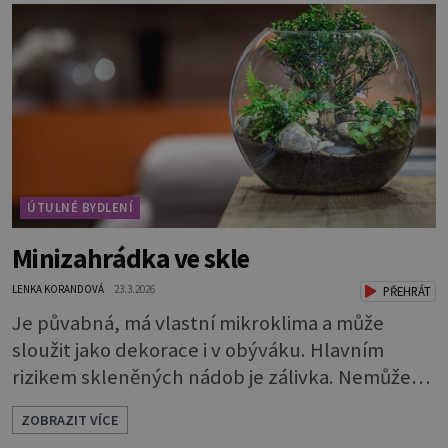
pokryjte mechem. Podél okraje pak pomocí
lžíce nasypejte dekorativní štěrk.Díky úpravě
povrchu je z obyčejn
ÚTULNÉ BYDLENÍ
Minizahrádka ve skle
LENKA KORANDOVÁ
23.3.2026
PŘEHRÁT
Je půvabná, má vlastní mikroklima a může
sloužit jako dekorace i v obýváku. Hlavním
rizikem skleněných nádob je zálivka. Nemůže
odtékat a bude se hromadit u dna. To by rychle
ZOBRAZIT VÍCE
vedlo k zahnívání rostlin. Proto je nutné