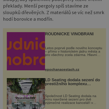
překlady. Menší pergoly spíš stavíme ze
sloupků dřevěných. Z materiálů se víc než smrk
hodí borovice a modřín.
ROUDNICKÉ VINOBRANÍ
Letos poprvé podle nového konceptu
– přímo v historickém jádru města a
pro všechny zcela zdarma. Hlavní
program se odehraje na Karlově a
Husově náměstí. Návštěvníci se
mohou těšit na víno, burčák, pes...
epochanacestach.cz
LD Seating dodala sezení do
prestižního komplexu
MediaCityUK v Salfordu
Společnost LD Seating dodala na
míru navržené sezení pro dvě
výjimečné realizace kanceláří v
areálu MediaCityUK v anglickém