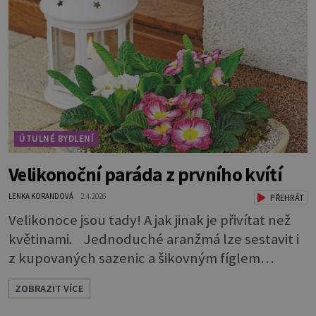
pořídit si 100% masiv a nevíte, jestli se bude do
vašeho interiéru hodit?Dřevěný nábytek sluší
každému pokoji. Jak ho správně použít? Které
tedy
ÚTULNÉ BYDLENÍ
Velikonoční paráda z prvního kvítí
LENKA KORANDOVÁ
2.4.2026
PŘEHRÁT
Velikonoce jsou tady! A jak jinak je přivítat než
květinami. Jednoduché aranžmá lze sestavit i
z kupovaných sazenic a šikovným fíglem
docílíte toho, aby výsledek působil jako dílo
ZOBRAZIT VÍCE
profesionála. Rostliny vyndejte z pěstebních
květináčků a zasaďte je. Povrch zeminy pod listy