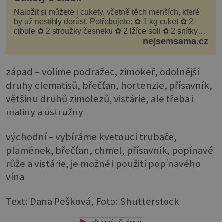
Naložit si můžete i cukety, včetně těch menších, které
by už nestihly dorůst. Potřebujete: ✿ 1 kg cuket ✿ 2
cibule ✿ 2 stroužky česneku ✿ 2 lžíce soli ✿ 2 snítky
kopru ✿ hrst petrželky Nálev: ✿ 400 m...
nejsemsama.cz
západ – volíme podražec, zimokeř, odolnější
druhy clematisů, břečťan, hortenzie, přísavník,
většinu druhů zimolezů, vistárie, ale třeba i
maliny a ostružny
východní – vybíráme kvetoucí trubače,
plamének, břečťan, chmel, přísavník, popínavé
růže a vistárie, je možné i použití popínavého
vína
Text: Dana Pešková, Foto: Shutterstock