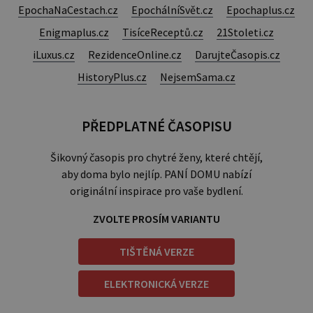
EpochaNaCestach.cz
EpochálníSvět.cz
Epochaplus.cz
Enigmaplus.cz
TisíceReceptů.cz
21Stoleti.cz
iLuxus.cz
RezidenceOnline.cz
DarujteČasopis.cz
HistoryPlus.cz
NejsemSama.cz
PŘEDPLATNÉ ČASOPISU
Šikovný časopis pro chytré ženy, které chtějí,
aby doma bylo nejlíp. PANÍ DOMU nabízí
originální inspirace pro vaše bydlení.
ZVOLTE PROSÍM VARIANTU
TIŠTĚNÁ VERZE
ELEKTRONICKÁ VERZE