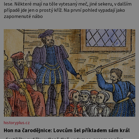
lese. Některé mají na těle vytesaný meč, jiné sekeru, v dalším
případě jde jen o prostý kříž. Na první pohled vypadají jako
zapomenuté nábo
historyplus.cz
Hon na čarodějnice: Lovcům šel příkladem sám král