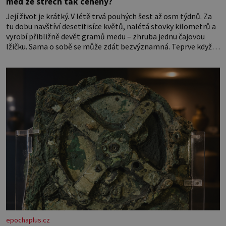
med ze střech tak ceněný?
Její život je krátký. V létě trvá pouhých šest až osm týdnů. Za
tu dobu navštíví desetitisíce květů, nalétá stovky kilometrů a
vyrobí přibližně devět gramů medu – zhruba jednu čajovou
lžičku. Sama o sobě se může zdát bezvýznamná. Teprve když
se spojí s dalšími desítkami tisíc příslušnic svého včelstva,
vznikne jeden z nejdokonalejších organismů
epochaplus.cz