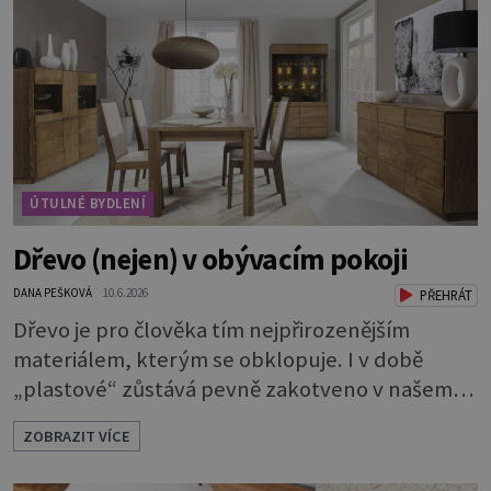
ÚTULNÉ BYDLENÍ
Dřevo (nejen) v obývacím pokoji
DANA PEŠKOVÁ
10.6.2026
PŘEHRÁT
Dřevo je pro člověka tím nejpřirozenějším
materiálem, kterým se obklopuje. I v době
„plastové“ zůstává pevně zakotveno v našem
životě. Se dřevem jsme tak srostlí, že je nám
ZOBRAZIT VÍCE
příjemné na dotyk, voní nám a podporuje
kladné vlivy našeho prostředí. Máte chuť