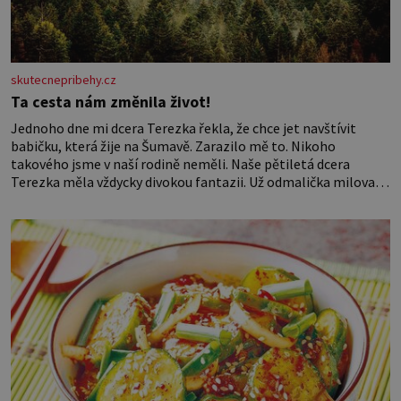
skutecnepribehy.cz
Ta cesta nám změnila život!
Jednoho dne mi dcera Terezka řekla, že chce jet navštívit
babičku, která žije na Šumavě. Zarazilo mě to. Nikoho
takového jsme v naší rodině neměli. Naše pětiletá dcera
Terezka měla vždycky divokou fantazii. Už odmalička milovala
svět pohádek. Každou chvilku mi říkala, že se jí zdálo o
jednorožcích, krásných princeznách, statečných rytířích a
létajících dracích.