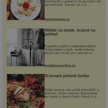
kontinentů a právě to se promítá i do
její kuchyně. Snoubí se v ní
evropské a asijské chutě a díky tomu
vznikají rozmanité a chuťově bohaté
pokrmy, které rozhodně st...
nejsemsama.cz
Měkké na dotek, krásné na
pohled
Koupelna patří k nejatraktivnějším
místnostem v bytě, vedle ložnice
slouží jako místo pro relaxaci a
odpočinek. Koupelnový textil –
ručníky, osušky a koberečky –
mohou jako mávnutím kouzelného
rezidenceonline.cz
proutku...
Šťavnatá pečená šunka
Tahle úprava vás určitě přesvědčí o
jednom: šunku nemusí doprovázet
jen ostré a slané chutě. Navíc s ní
nakrmíte poměrně hodně hladových
krků. Ingredience sádlo 3 kg šunky
vcelku 3 stroužky česneku hl...