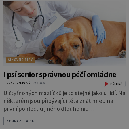
ŠIKOVNÉ TIPY
I psí senior správnou péčí omládne
LENKA KORANDOVÁ
22.7.2026
PŘEHRÁT
U čtyřnohých mazlíčků je to stejné jako u lidí. Na
některém jsou přibývající léta znát hned na
první pohled, u jiného dlouho nic
nezaznamenáte. Přesto byste si měli staršího
ZOBRAZIT VÍCE
psa více všímat, aby vám neunikly důležité