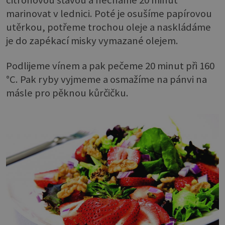
citronovou šťávou a necháme 20 minut
marinovat v lednici. Poté je osušíme papírovou
utěrkou, potřeme trochou oleje a naskládáme
je do zapékací misky vymazané olejem.
Podlijeme vínem a pak pečeme 20 minut při 160
°C. Pak ryby vyjmeme a osmažíme na pánvi na
másle pro pěknou kůrčičku.