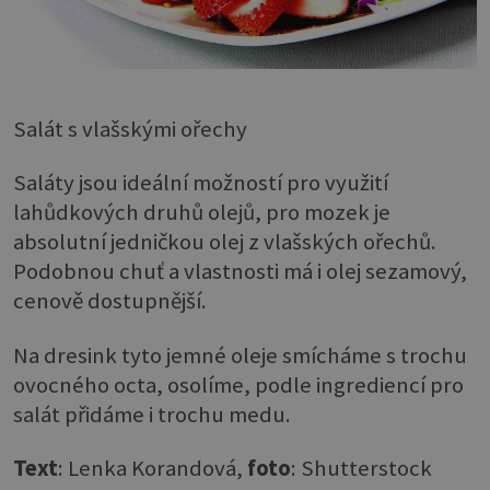
Salát s vlašskými ořechy
Saláty jsou ideální možností pro využití
lahůdkových druhů olejů, pro mozek je
absolutní jedničkou olej z vlašských ořechů.
Podobnou chuť a vlastnosti má i olej sezamový,
cenově dostupnější.
Na dresink tyto jemné oleje smícháme s trochu
ovocného octa, osolíme, podle ingrediencí pro
salát přidáme i trochu medu.
Text
: Lenka Korandová,
foto
: Shutterstock