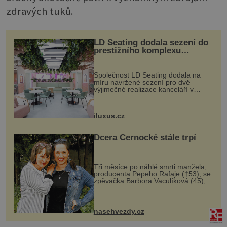
zdravých tuků.
LD Seating dodala sezení do
prestižního komplexu
MediaCityUK v Salfordu
Společnost LD Seating dodala na
míru navržené sezení pro dvě
výjimečné realizace kanceláří v
areálu MediaCityUK v anglickém
Salfordu – konkrétně do budov Blue
Tower a Orange Tower. Komplex
iluxus.cz
budov Media...
Dcera Černocké stále trpí
Tři měsíce po náhlé smrti manžela,
producenta Pepeho Rafaje (†53), se
zpěvačka Barbora Vaculíková (45),
dcera Petry Černocké (75), poprvé
ozvala veřejnosti. Na sociální síti
sdílela, že se snaží fung...
nasehvezdy.cz