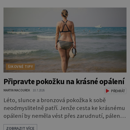
Nezvláčňují je žádné mazové žlázy, proto jsou
rty mnohem choulostivější a náchylné k
vysychání a praskání. Balzám na rty je proto
nutnou základní výbavou, pokud chce
ŠIKOVNÉ TIPY
Připravte pokožku na krásné opálení
MARTIN MACOUREK
10.7.2026
PŘEHRÁT
Léto, slunce a bronzová pokožka k sobě
neodmyslitelně patří. Jenže cesta ke krásnému
opálení by neměla vést přes zarudnutí, pálení a
loupající se kůže. Spálená pokožka není
ZOBRAZIT VÍCE