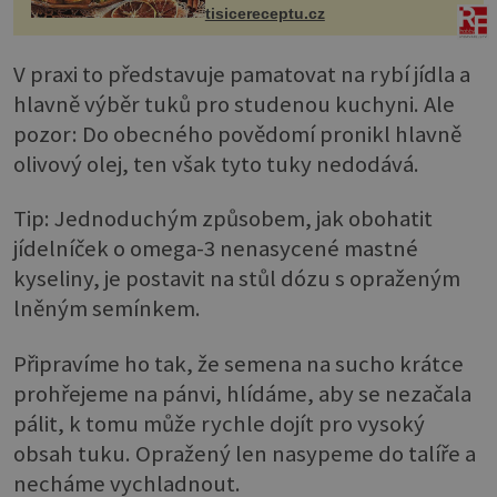
tisicereceptu.cz
V praxi to představuje pamatovat na rybí jídla a
hlavně výběr tuků pro studenou kuchyni. Ale
pozor: Do obecného povědomí pronikl hlavně
olivový olej, ten však tyto tuky nedodává.
Tip: Jednoduchým způsobem, jak obohatit
jídelníček o omega-3 nenasycené mastné
kyseliny, je postavit na stůl dózu s opraženým
lněným semínkem.
Připravíme ho tak, že semena na sucho krátce
prohřejeme na pánvi, hlídáme, aby se nezačala
pálit, k tomu může rychle dojít pro vysoký
obsah tuku. Opražený len nasypeme do talíře a
necháme vychladnout.