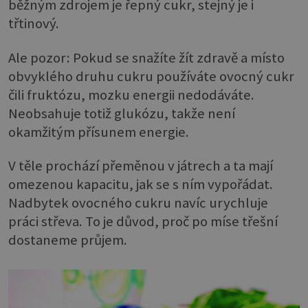
běžným zdrojem je řepný cukr, stejný je i
třtinový.
Ale pozor: Pokud se snažíte žít zdravě a místo
obvyklého druhu cukru používáte ovocný cukr
čili fruktózu, mozku energii nedodáváte.
Neobsahuje totiž glukózu, takže není
okamžitým přísunem energie.
V těle prochází přeměnou v játrech a ta mají
omezenou kapacitu, jak se s ním vypořádat.
Nadbytek ovocného cukru navíc urychluje
práci střeva. To je důvod, proč po míse třešní
dostaneme průjem.