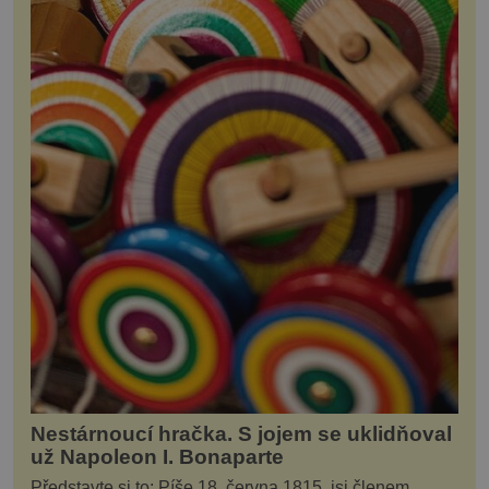
Nestárnoucí hračka. S jojem se uklidňoval
už Napoleon I. Bonaparte
Představte si to: Píše 18. června 1815, jsi členem