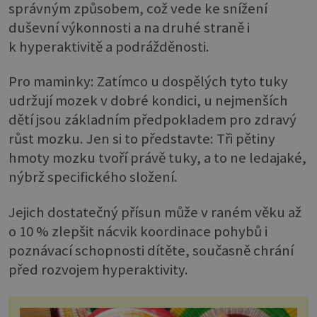
správným způsobem, což vede ke snížení
duševní výkonnosti a na druhé straně i
k hyperaktivitě a podrážděnosti.
Pro maminky: Zatímco u dospělých tyto tuky
udržují mozek v dobré kondici, u nejmenších
dětí jsou základním předpokladem pro zdravý
růst mozku. Jen si to představte: Tři pětiny
hmoty mozku tvoří právě tuky, a to ne ledajaké,
nýbrž specifického složení.
Jejich dostatečný přísun může v raném věku až
o 10 % zlepšit nácvik koordinace pohybů i
poznávací schopnosti dítěte, současně chrání
před rozvojem hyperaktivity.