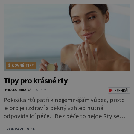
signály, že něco není v pořádku. Včasná péče
mu může prodloužit i zkvalitnit život. Hůře
tráví U starších psů je třeba myslet na to, že
mohou mít v nepořádku zažívání.
ŠIKOVNÉ TIPY
Tipy pro krásné rty
LENKA KORANDOVÁ
16.7.2026
PŘEHRÁT
Pokožka rtů patří k nejjemnějším vůbec, proto
je pro její zdraví a pěkný vzhled nutná
odpovídající péče. Bez péče to nejde Rty se
neliší jen barvou, ale také mnohem tenčí
ZOBRAZIT VÍCE
povrchovou vrstvou než ostatní pleť a pokožka.