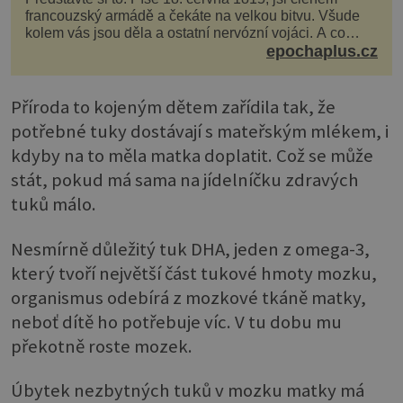
francouzský armádě a čekáte na velkou bitvu. Všude
kolem vás jsou děla a ostatní nervózní vojáci. A co
děláte vy? Hrajete si… s jojem! Zdá se v...
epochaplus.cz
Příroda to kojeným dětem zařídila tak, že
potřebné tuky dostávají s mateřským mlékem, i
kdyby na to měla matka doplatit. Což se může
stát, pokud má sama na jídelníčku zdravých
tuků málo.
Nesmírně důležitý tuk DHA, jeden z omega-3,
který tvoří největší část tukové hmoty mozku,
organismus odebírá z mozkové tkáně matky,
neboť dítě ho potřebuje víc. V tu dobu mu
překotně roste mozek.
Úbytek nezbytných tuků v mozku matky má