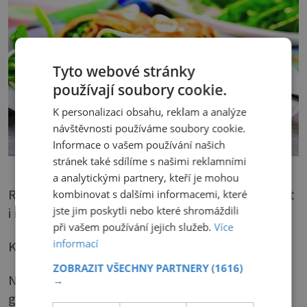
Tyto webové stránky
používají soubory cookie.
K personalizaci obsahu, reklam a analýze
návštěvnosti používáme soubory cookie.
Informace o vašem používání našich
stránek také sdílíme s našimi reklamními
a analytickými partnery, kteří je mohou
Rozmanité obilné vločky se dají přidávat do těst
kombinovat s dalšími informacemi, které
jste jim poskytli nebo které shromáždili
i nádivek, kde chuťově neruší ani vybíravé.
při vašem používání jejich služeb.
Více
informací
Kde brát glukózu?
ZOBRAZIT VŠECHNY PARTNERY
(1616)
Nejlepším zdrojem jsou obiloviny, z nichž se
→
glukóza uvolňuje během trávení postupně.