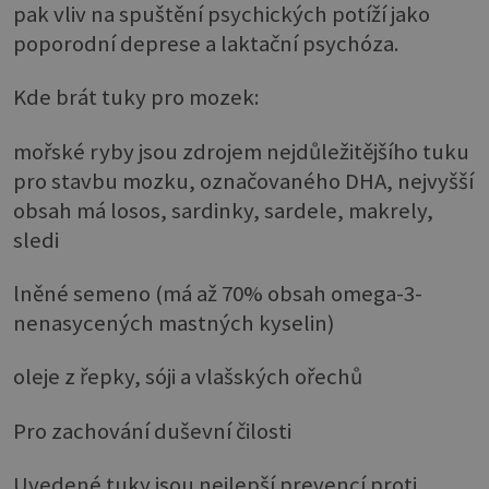
pak vliv na spuštění psychických potíží jako
poporodní deprese a laktační psychóza.
Kde brát tuky pro mozek:
mořské ryby jsou zdrojem nejdůležitějšího tuku
pro stavbu mozku, označovaného DHA, nejvyšší
obsah má losos, sardinky, sardele, makrely,
sledi
lněné semeno (má až 70% obsah omega-3-
nenasycených mastných kyselin)
oleje z řepky, sóji a vlašských ořechů
Pro zachování duševní čilosti
Uvedené tuky jsou nejlepší prevencí proti