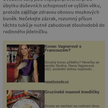
úbytku duševních schopností ve vyšším věku,
protože zajišťuje zdravou obnovu mozkových
buněk. Nečekejte zázrak, rozumný přísun
těchto tuků je nutné zabudovat dlouhodobě do
rodinného jídelníčku.
Konec Vagnerové s
Francouzem?
Smutný konec příběhu? Herečka ze
seriálu Studna, Hana Vagnerová
(42), poslední dobou nepůsobí
nejšťastněji. Ačkoli časy její anorexie
jsou už dávno pryč a opět se pyšnila
ženskými křivkami, najednou s...
nasehvezdy.cz
Gruzínské masové knedlíčky
Gruzie se nachází na rozhraní dvou