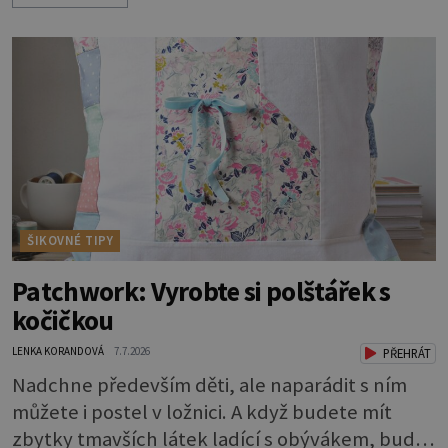
známkou „základu“ pro opálení, ale reakcí na
nadměrné UV záření. Pokud chcete, aby pleť i
pokožka těla vypadaly zdravě, hladce a opálení
vydrželo co nejdéle, vyplatí se začít s přípravou
už několik týdnů před první dovolenou.
ŠIKOVNÉ TIPY
Patchwork: Vyrobte si polštářek s
kočičkou
LENKA KORANDOVÁ
7.7.2026
PŘEHRÁT
Nadchne především děti, ale naparádit s ním
můžete i postel v ložnici. A když budete mít
zbytky tmavších látek ladící s obývákem, bude