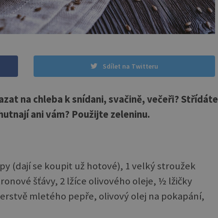
Sdílet na Twitteru
zat na chleba k snídani, svačině, večeři? Střídáte
utnají ani vám? Použijte zeleninu.
y (dají se koupit už hotové), 1 velký stroužek
ronové šťávy, 2 lžíce olivového oleje, ½ lžičky
čerstvě mletého pepře, olivový olej na pokapání,