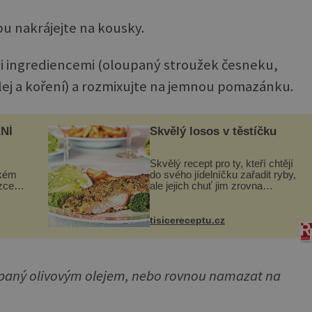
u nakrájejte na kousky.
ními ingrediencemi (oloupaný stroužek česneku,
lej a koření) a rozmixujte na jemnou pomazánku.
NÍ
Skvělý losos v těstíčku
Skvělý recept pro ty, kteří chtějí
ckém
do svého jídelníčku zařadit ryby,
zcela
ale jejich chuť jim zrovna
nevyhovuje. Losos je
ově
samozřejmě taky ryba, ale v
ohou
tomto případě si na to nikdo ani
tisicereceptu.cz
nevzpomene. Ingredienc...
apaný olivovým olejem, nebo rovnou namazat na