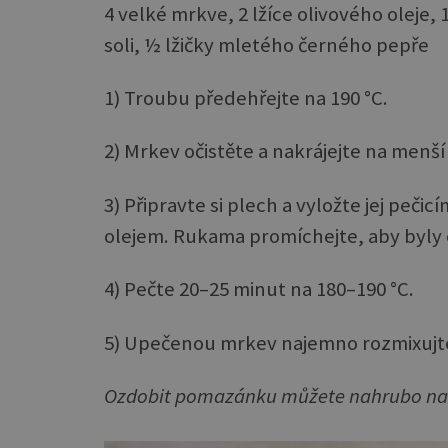
4 velké mrkve, 2 lžíce olivového oleje, 
soli, ½ lžičky mletého černého pepře
1) Troubu předehřejte na 190 °C.
2) Mrkev očistěte a nakrájejte na menší
3) Připravte si plech a vyložte jej peči
olejem. Rukama promíchejte, aby byly
4) Pečte 20–25 minut na 180–190 °C.
5) Upečenou mrkev najemno rozmixujte 
Ozdobit pomazánku můžete nahrubo na