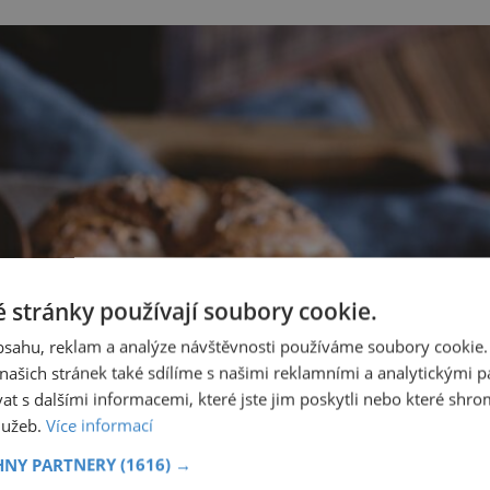
 stránky používají soubory cookie.
obsahu, reklam a analýze návštěvnosti používáme soubory cookie.
ašich stránek také sdílíme s našimi reklamními a analytickými par
 s dalšími informacemi, které jste jim poskytli nebo které shro
služeb.
Více informací
HNY PARTNERY
(1616) →