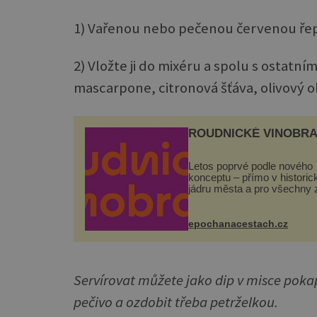
1) Vařenou nebo pečenou červenou řep
2) Vložte ji do mixéru a spolu s ostat
mascarpone, citronová šťáva, olivový o
ROUDNICKÉ VINOBRA
Letos poprvé podle nového
konceptu – přímo v histori
jádru města a pro všechny 
zdarma. Hlavní program se
odehraje na Karlově a Hus
náměstí. Návštěvníci se m
epochanacestach.cz
těšit na víno, burčák, pes...
Servírovat můžete jako dip v misce pok
pečivo a ozdobit třeba petrželkou.