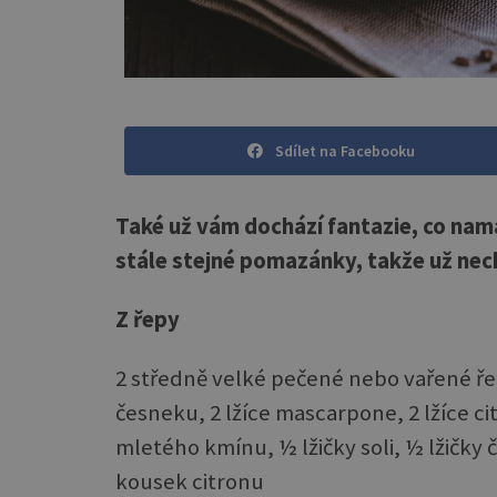
Sdílet na Facebooku
Také už vám dochází fantazie, co nama
stále stejné pomazánky, takže už nech
Z řepy
2 středně velké pečené nebo vařené řep
česneku, 2 lžíce mascarpone, 2 lžíce cit
mletého kmínu, ½ lžičky soli, ½ lžičky 
kousek citronu