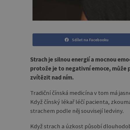
Sdílet na Facebooku
Strach je silnou energií a mocnou emo
protože je to negativní emoce, může po
zvítězit nad ním.
Tradiční čínská medicína v tom má jasno
Když čínský lékař léčí pacienta, zkoumá 
strachem podle něj souvisejí ledviny.
Když strach a úzkost působí dlouhodobě