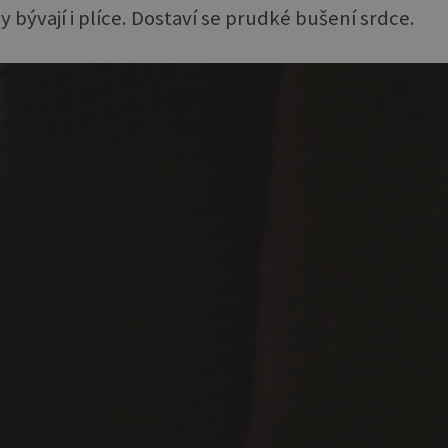
bývají i plíce. Dostaví se prudké bušení srdce.