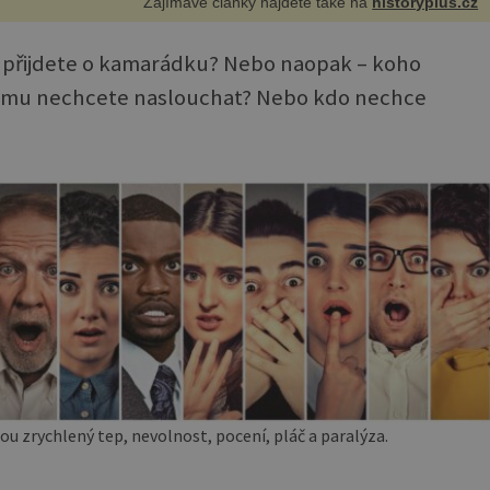
Zajímavé články najdete také na
historyplus.cz
Že přijdete o kamarádku? Nebo naopak – koho
 Komu nechcete naslouchat? Nebo kdo nechce
ou zrychlený tep, nevolnost, pocení, pláč a paralýza.