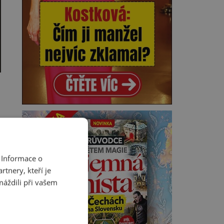
a
 Informace o
tnery, kteří je
máždili při vašem