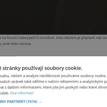
e na hrozící nebezpečí či ohrožení. Jeho úkolem je připravit nás na
k, únik nebo obranu.
 stránky používají soubory cookie.
důležitější orgány těla játra, srdce, slezinu, plíce 
obsahu, reklam a analýze návštěvnosti používáme soubory cookie.
ganismu jak po stránce fyzické, tak i psychické.
ašich stránek také sdílíme s našimi reklamními a analytickými par
 s dalšími informacemi, které jste jim poskytli nebo které shro
služeb.
Více informací
n
LD Seating dodala sezení
do prestižního komplexu
HNY PARTNERY
(1616) →
MediaCityUK v Salfordu