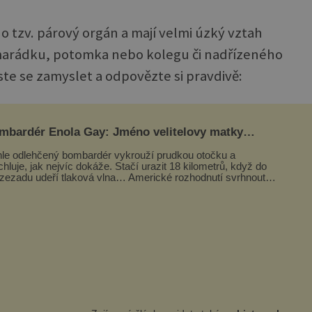
o tzv. párový orgán a mají velmi úzký vztah
kamarádku, potomka nebo kolegu či nadřízeného
ste se zamyslet a odpovězte si pravdivě:
mbardér Enola Gay: Jméno velitelovy matky
oupilo do dějin
le odlehčený bombardér vykrouží prudkou otočku a
chluje, jak nejvíc dokáže. Stačí urazit 18 kilometrů, když do
 zezadu udeří tlaková vlna… Americké rozhodnutí svrhnout
ivou jadernou bombu ...