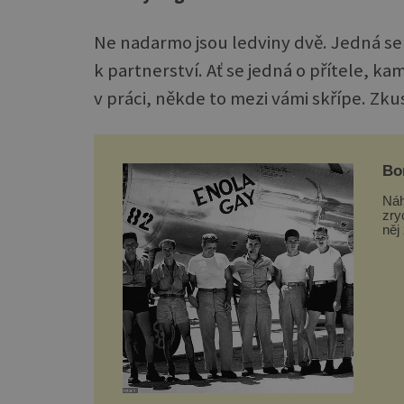
Ne nadarmo jsou ledviny dvě. Jedná se 
k partnerství. Ať se jedná o přítele, 
v práci, někde to mezi vámi skřípe. Zku
Bo
vst
Náh
zry
něj
nič