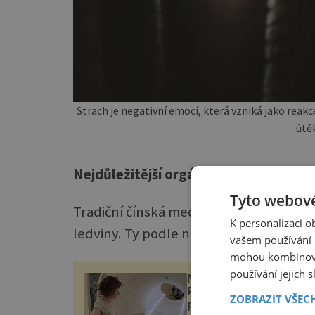
Strach je negativní emocí, která vzniká jako reakc
útě
Nejdůležitější orgány v těle
Tyto webové
Tradiční čínská medicína považuje za nej
K personalizaci 
ledviny. Ty podle ní řídí chod celého or
vašem používání n
mohou kombinovat
používání jejich 
Neinvazivní léčba neje
Parkinsonovy choroby
ZOBRAZIT VŠEC
pomocí ultrazvukové