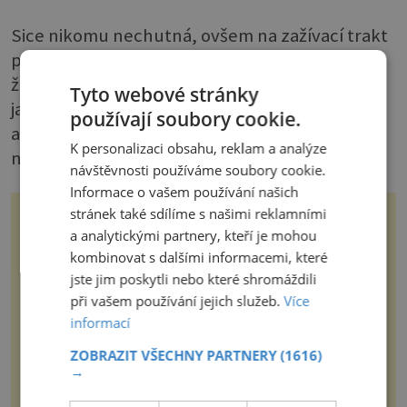
Sice nikomu nechutná, ovšem na zažívací trakt
působí jako balzám. Podporuje tvorbu
žaludečních šťáv, reguluje činnost žlučníku,
Tyto webové stránky
jater i střev, má dezinfekční účinky, tlumí křeče
používají soubory cookie.
a bolesti břicha. Maximální jednorázová dávka
K personalizaci obsahu, reklam a analýze
nesmí překročit 1 g, denní 3 g.
návštěvnosti používáme soubory cookie.
Informace o vašem používání našich
stránek také sdílíme s našimi reklamními
Gen, který naši lidští předci
ztratili před miliony let, by
a analytickými partnery, kteří je mohou
mohl pomoci s léčbou
kombinovat s dalšími informacemi, které
„nemoci králů“
Dna je zánětlivé onemocnění kloubů,
jste jim poskytli nebo které shromáždili
které vzniká kvůli nadbytku kyseliny
močové v těle. Ta se ve formě
při vašem používání jejich služeb.
Více
krystalků ukládá v blízkosti kloubů,
informací
nejčastěji přitom postihuje palce na
nohou, a způsobuje bole...
21stoleti.cz
ZOBRAZIT VŠECHNY PARTNERY
(1616)
→
První sluchátka Hermés
inspirovala slavná kabelka