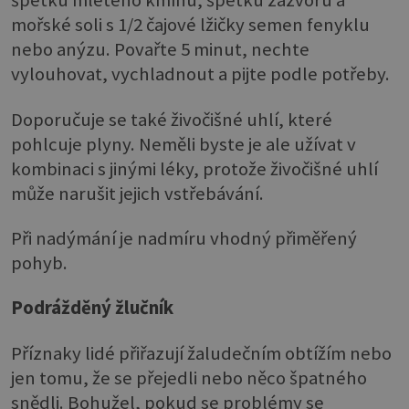
špetku mletého kmínu, špetku zázvoru a
mořské soli s 1/2 čajové lžičky semen fenyklu
nebo anýzu. Povařte 5 minut, nechte
vylouhovat, vychladnout a pijte podle potřeby.
Doporučuje se také živočišné uhlí, které
pohlcuje plyny. Neměli byste je ale užívat v
kombinaci s jinými léky, protože živočišné uhlí
může narušit jejich vstřebávání.
Při nadýmání je nadmíru vhodný přiměřený
pohyb.
Podrážděný žlučník
Příznaky lidé přiřazují žaludečním obtížím nebo
jen tomu, že se přejedli nebo něco špatného
snědli. Bohužel, pokud se problémy se