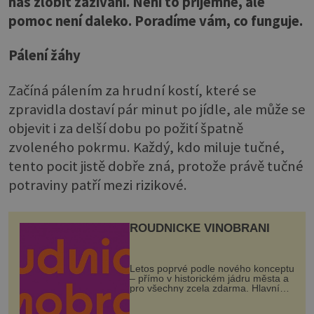
nás zlobit zažívání. Není to příjemné, ale
pomoc není daleko. Poradíme vám, co funguje.
Pálení žáhy
Začíná pálením za hrudní kostí, které se
zpravidla dostaví pár minut po jídle, ale může se
objevit i za delší dobu po požití špatně
zvoleného pokrmu. Každý, kdo miluje tučné,
tento pocit jistě dobře zná, protože právě tučné
potraviny patří mezi rizikové.
ROUDNICKÉ VINOBRANÍ
Letos poprvé podle nového konceptu
– přímo v historickém jádru města a
pro všechny zcela zdarma. Hlavní
program se odehraje na Karlově a
Husově náměstí. Návštěvníci se