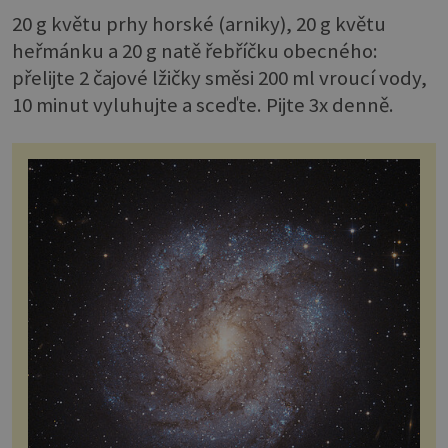
20 g květu prhy horské (arniky), 20 g květu
heřmánku a 20 g natě řebříčku obecného:
přelijte 2 čajové lžičky směsi 200 ml vroucí vody,
10 minut vyluhujte a sceďte. Pijte 3x denně.