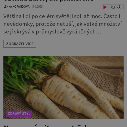
LENKA KORANDOVÁ
5.8.2026
PŘEHRÁT
Většina lidí po celém světě jí soli až moc. Často i
nevědomky, protože netuší, jak velké množství
se jí skrývá v průmyslově vyráběných
potravinách, dokonce i těch sladkých. Sůl je
ZOBRAZIT VÍCE
zdravá Ale v ani ne třetinovém množství, než je
pro většinu populace běžné. Její základní
složky– sodík a chlór – jsou zásadní pro správné
hospodaření organismu s tekutinami. Pomáhají
totiž udrž
ZDRAVÝ STYL