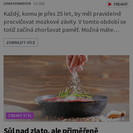
LENKA KORANDOVÁ
6.8.2026
PŘEHRÁT
Každý, komu je přes 25 let, by měl pravidelně
procvičovat mozkové závity. V tomto období se
totiž začíná zhoršovat paměť. Možná máte
problém vzpomenout si na jméno kolegy z
ZOBRAZIT VÍCE
práce. Nebo marně v paměti lovíte název
knížky, kterou jste nedávno přečetli. Je to
opravdu tak, s věkem jako kdyby se paměť
rozhodla stávkovat. Cvičte tělo i mozek
Procvičujte mozkové závity. Není to nijak slož
ZDRAVÝ STYL
Sůl nad zlato, ale přiměřeně