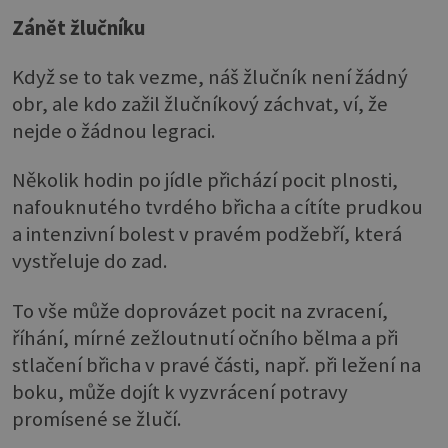
Zánět žlučníku
Když se to tak vezme, náš žlučník není žádný
obr, ale kdo zažil žlučníkový záchvat, ví, že
nejde o žádnou legraci.
Několik hodin po jídle přichází pocit plnosti,
nafouknutého tvrdého břicha a cítíte prudkou
a intenzivní bolest v pravém podžebří, která
vystřeluje do zad.
To vše může doprovázet pocit na zvracení,
říhání, mírné zežloutnutí očního bělma a při
stlačení břicha v pravé části, např. při ležení na
boku, může dojít k vyzvrácení potravy
promísené se žlučí.