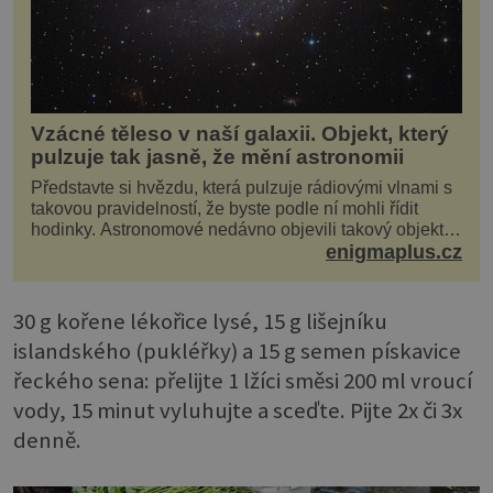
Vzácné těleso v naší galaxii. Objekt, který
pulzuje tak jasně, že mění astronomii
Představte si hvězdu, která pulzuje rádiovými vlnami s
takovou pravidelností, že byste podle ní mohli řídit
hodinky. Astronomové nedávno objevili takový objekt v
naší vlastní galaxii, ale jeho chování...
enigmaplus.cz
30 g kořene lékořice lysé, 15 g lišejníku
islandského (pukléřky) a 15 g semen pískavice
řeckého sena: přelijte 1 lžíci směsi 200 ml vroucí
vody, 15 minut vyluhujte a sceďte. Pijte 2x či 3x
denně.