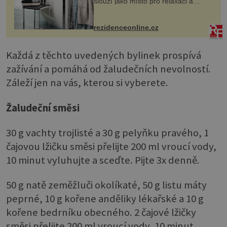
slouží jako místo pro relaxaci a
odpočinek. Koupelnový textil –
ručníky, osušky a koberečky –
mohou jako mávnutím kouzelného
rezidenceonline.cz
proutku...
Každá z těchto uvedených bylinek prospívá
zažívání a pomáhá od žaludečních nevolností.
Záleží jen na vás, kterou si vyberete.
Žaludeční směsi
30 g vachty trojlisté a 30 g pelyňku pravého, 1
čajovou lžičku směsi přelijte 200 ml vroucí vody,
10 minut vyluhujte a sceďte. Pijte 3x denně.
50 g natě zeměžluči okolíkaté, 50 g listu máty
peprné, 10 g kořene anděliky lékařské a 10 g
kořene bedrníku obecného. 2 čajové lžičky
směsi přelijte 200 ml vroucí vody, 10 minut