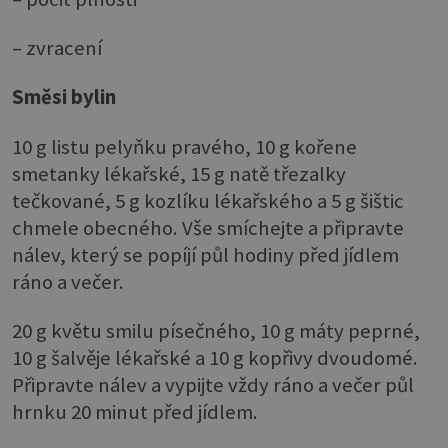
– zvracení
Směsi bylin
10 g listu pelyňku pravého, 10 g kořene
smetanky lékařské, 15 g natě třezalky
tečkované, 5 g kozlíku lékařského a 5 g šištic
chmele obecného. Vše smíchejte a připravte
nálev, který se popíjí půl hodiny před jídlem
ráno a večer.
20 g květu smilu písečného, 10 g máty peprné,
10 g šalvěje lékařské a 10 g kopřivy dvoudomé.
Připravte nálev a vypijte vždy ráno a večer půl
hrnku 20 minut před jídlem.