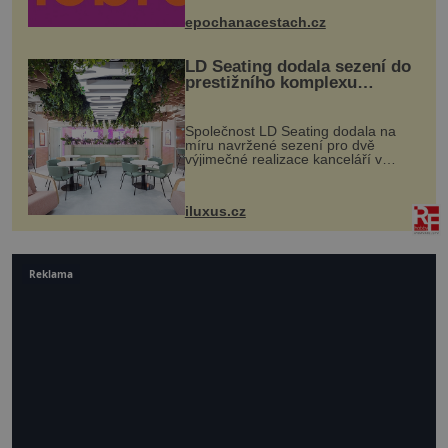
mohou těšit na víno, burčák, pes...
epochanacestach.cz
LD Seating dodala sezení do
prestižního komplexu
MediaCityUK v Salfordu
Společnost LD Seating dodala na
míru navržené sezení pro dvě
výjimečné realizace kanceláří v
areálu MediaCityUK v anglickém
Salfordu – konkrétně do budov Blue
Tower a Orange Tower. Komplex
iluxus.cz
budov Media...
Reklama