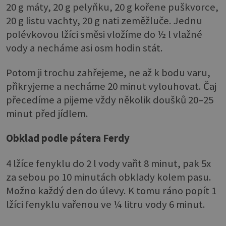
20 g máty, 20 g pelyňku, 20 g kořene puškvorce,
20 g listu vachty, 20 g nati zeměžluče. Jednu
polévkovou lžíci směsi vložíme do ½ l vlažné
vody a necháme asi osm hodin stát.
Potom ji trochu zahřejeme, ne až k bodu varu,
přikryjeme a necháme 20 minut vylouhovat. Čaj
přecedíme a pijeme vždy několik doušků 20–25
minut před jídlem.
Obklad podle pátera Ferdy
4 lžíce fenyklu do 2 l vody vařit 8 minut, pak 5x
za sebou po 10 minutách obklady kolem pasu.
Možno každý den do úlevy. K tomu ráno popít 1
lžíci fenyklu vařenou ve ¼ litru vody 6 minut.