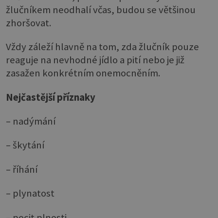
žlučníkem neodhalí včas, budou se většinou
zhoršovat.
Vždy záleží hlavně na tom, zda žlučník pouze
reaguje na nevhodné jídlo a pití nebo je již
zasažen konkrétním onemocněním.
Nejčastější příznaky
– nadýmání
– škytání
– říhání
– plynatost
– pocit plnosti