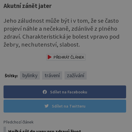
Akutní zánět jater
Jeho záludnost může být i v tom, že se často
projeví náhle a nečekaně, zdánlivě z plného
zdraví. Charakteristická je bolest vpravo pod
žebry, nechutenství, slabost.
PŘEHRÁT ČLÁNEK
bylinky
trávení
zažívání
Štítky:
Sdílet na Facebooku
Sdílet na Twitteru
Předchozí článek
Hořká sůl do vany pro zdravý život