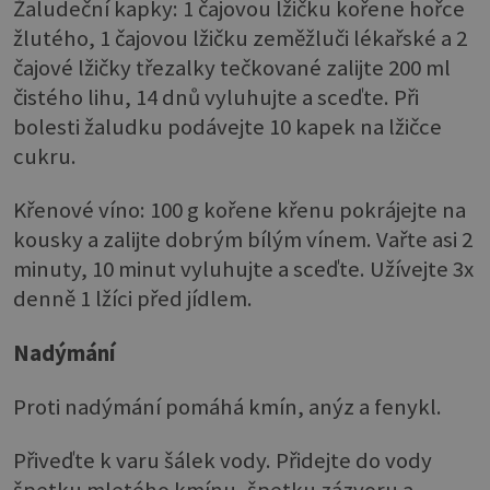
Žaludeční kapky: 1 čajovou lžičku kořene hořce
žlutého, 1 čajovou lžičku zeměžluči lékařské a 2
čajové lžičky třezalky tečkované zalijte 200 ml
čistého lihu, 14 dnů vyluhujte a sceďte. Při
bolesti žaludku podávejte 10 kapek na lžičce
cukru.
Křenové víno: 100 g kořene křenu pokrájejte na
kousky a zalijte dobrým bílým vínem. Vařte asi 2
minuty, 10 minut vyluhujte a sceďte. Užívejte 3x
denně 1 lžíci před jídlem.
Nadýmání
Proti nadýmání pomáhá kmín, anýz a fenykl.
Přiveďte k varu šálek vody. Přidejte do vody