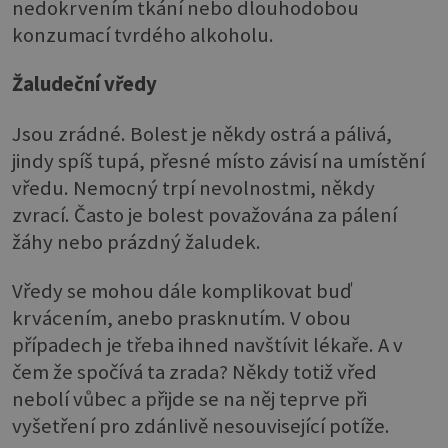
nedokrvením tkání nebo dlouhodobou
konzumací tvrdého alkoholu.
Žaludeční vředy
Jsou zrádné. Bolest je někdy ostrá a pálivá,
jindy spíš tupá, přesné místo závisí na umístění
vředu. Nemocný trpí nevolnostmi, někdy
zvrací. Často je bolest považována za pálení
žáhy nebo prázdný žaludek.
Vředy se mohou dále komplikovat buď
krvácením, anebo prasknutím. V obou
případech je třeba ihned navštívit lékaře. A v
čem že spočívá ta zrada? Někdy totiž vřed
nebolí vůbec a přijde se na něj teprve při
vyšetření pro zdánlivě nesouvisející potíže.