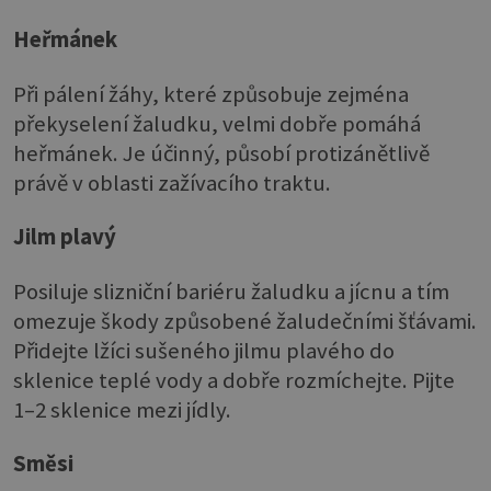
Heřmánek
Při pálení žáhy, které způsobuje zejména
překyselení žaludku, velmi dobře pomáhá
heřmánek. Je účinný, působí protizánětlivě
právě v oblasti zažívacího traktu.
Jilm plavý
Posiluje slizniční bariéru žaludku a jícnu a tím
omezuje škody způsobené žaludečními šťávami.
Přidejte lžíci sušeného jilmu plavého do
sklenice teplé vody a dobře rozmíchejte. Pijte
1–2 sklenice mezi jídly.
Směsi