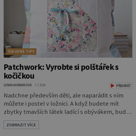
vydrželo co nejdéle, vyplatí se začít s přípravou
už několik týdnů před první dovolenou.
ŠIKOVNÉ TIPY
Patchwork: Vyrobte si polštářek s
kočičkou
LENKA KORANDOVÁ
7.7.2026
PŘEHRÁT
Nadchne především děti, ale naparádit s ním
můžete i postel v ložnici. A když budete mít
zbytky tmavších látek ladící s obývákem, bude
se hodit i tam. Budete potřebovat: - zbytky
ZOBRAZIT VÍCE
barevně sladěných bavlněných látek - 0,5 m