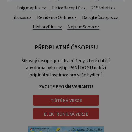
Enigmaplus.cz
TisíceReceptů.cz
21Stoleti.cz
iLuxus.cz
RezidenceOnline.cz
DarujteČasopis.cz
HistoryPlus.cz
NejsemSama.cz
PŘEDPLATNÉ ČASOPISU
Šikovný časopis pro chytré ženy, které chtějí,
aby doma bylo nejlíp. PANÍ DOMU nabízí
originální inspirace pro vaše bydlení.
ZVOLTE PROSÍM VARIANTU
TIŠTĚNÁ VERZE
ELEKTRONICKÁ VERZE