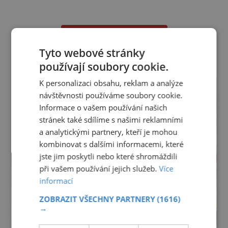
se mohou dostat s přirozeně hnojenou
zeleninou a při nedostatečné hygieně při
přípravě a výdeji jídla se snadno rozšíří ze
DALŠÍ ČLÁNKY Z RUBRIKY ›
zeleninového salátu i na další potraviny. Dobro
Tyto webové stránky
používají soubory cookie.
K personalizaci obsahu, reklam a analýze
návštěvnosti používáme soubory cookie.
Informace o vašem používání našich
stránek také sdílíme s našimi reklamními
a analytickými partnery, kteří je mohou
kombinovat s dalšími informacemi, které
jste jim poskytli nebo které shromáždili
při vašem používání jejich služeb.
Více
informací
ZOBRAZIT VŠECHNY PARTNERY
(1616)
→