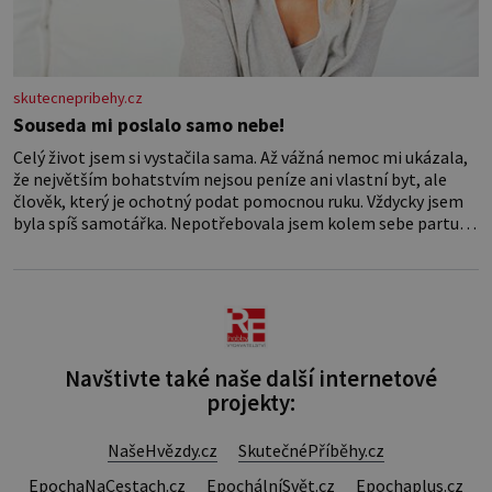
skutecnepribehy.cz
Souseda mi poslalo samo nebe!
Celý život jsem si vystačila sama. Až vážná nemoc mi ukázala,
že největším bohatstvím nejsou peníze ani vlastní byt, ale
člověk, který je ochotný podat pomocnou ruku. Vždycky jsem
byla spíš samotářka. Nepotřebovala jsem kolem sebe partu
kamarádek ani partnera. Stačily mi knihy, práce a hlavně klid.
Hned po studiích jsem odešla z rodného města,
Navštivte také naše další internetové
projekty:
NašeHvězdy.cz
SkutečnéPříběhy.cz
EpochaNaCestach.cz
EpochálníSvět.cz
Epochaplus.cz