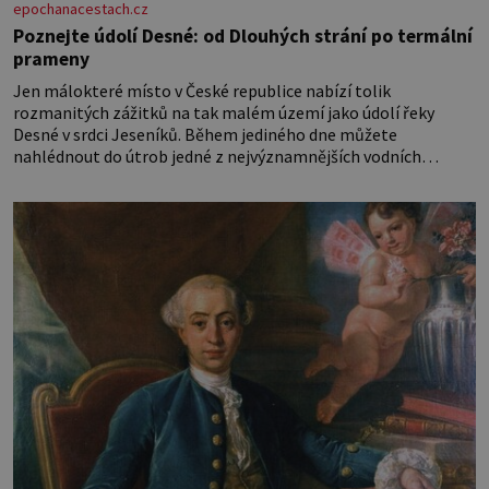
epochanacestach.cz
Poznejte údolí Desné: od Dlouhých strání po termální
prameny
Jen málokteré místo v České republice nabízí tolik
rozmanitých zážitků na tak malém území jako údolí řeky
Desné v srdci Jeseníků. Během jediného dne můžete
nahlédnout do útrob jedné z nejvýznamnějších vodních
elektráren v Evropě, vydat se na horské hřebeny, projet se na
koloběžce a den zakončit poznáváním památek ve Velkých
Losinách nebo v termálním