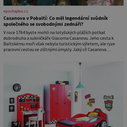
epochaplus.cz
Casanova v Pobaltí: Co měl legendární svůdník
společného se svobodnými zednáři?
V roce 1764 byste mohli na lotyšských plážích potkat
dobrodruha a sukničkáře Giacoma Casanovu. Jeho cesta k
Baltskému moři však nebyla turistickým výletem, ale ryze
pracovní cestou se zištnými úmysly. Jaký cíl Casanova
sledoval, když se například procházel uličkami lotyšské Rigy?
Casanova v Pobaltí kontaktoval tamní zednářské lóže. Nebyl v
této oblasti žádným nováčkem, protože do zednářské