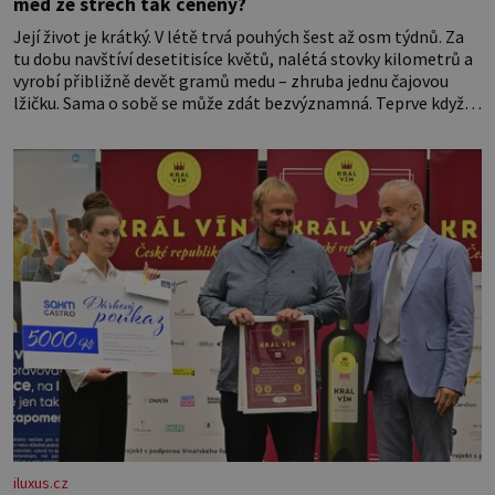
med ze střech tak ceněný?
Její život je krátký. V létě trvá pouhých šest až osm týdnů. Za
tu dobu navštíví desetitisíce květů, nalétá stovky kilometrů a
vyrobí přibližně devět gramů medu – zhruba jednu čajovou
lžičku. Sama o sobě se může zdát bezvýznamná. Teprve když
se spojí s dalšími desítkami tisíc příslušnic svého včelstva,
vznikne jeden z nejdokonalejších organismů
iluxus.cz