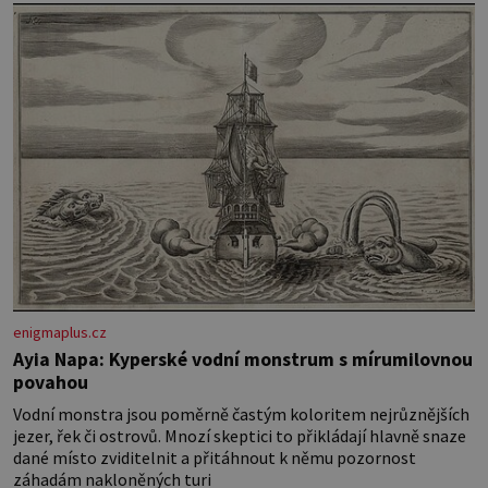
lepidlo na textil, kousek kartonu (na
šablony květů), ostré nůžky. Pokud
povlak na […]
enigmaplus.cz
Ayia Napa: Kyperské vodní monstrum s mírumilovnou
povahou
Vodní monstra jsou poměrně častým koloritem nejrůznějších
jezer, řek či ostrovů. Mnozí skeptici to přikládají hlavně snaze
dané místo zviditelnit a přitáhnout k němu pozornost
záhadám nakloněných turi