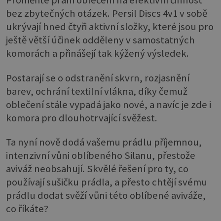
Proměňte praní oblečení na efektivní činnost
bez zbytečných otázek. Persil Discs 4v1 v sobě
ukrývají hned čtyři aktivní složky, které jsou pro
ještě větší účinek odděleny v samostatných
komorách a přinášejí tak kýžený výsledek.
Postarají se o odstranění skvrn, rozjasnění
barev, ochrání textilní vlákna, díky čemuž
oblečení stále vypadá jako nové, a navíc je zde i
komora pro dlouhotrvající svěžest.
Ta nyní nově dodá vašemu prádlu příjemnou,
intenzivní vůni oblíbeného Silanu, přestože
aviváž neobsahují. Skvělé řešení pro ty, co
používají sušičku prádla, a přesto chtějí svému
prádlu dodat svěží vůni této oblíbené aviváže,
co říkáte?