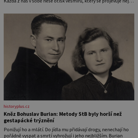
Každá z nás v sobě nese otisk vesmíru, který se projevuje nejen
v naší povaze, ale i v potřebách naší pokožky. Ohnivá znamení
Ženy narozené ve znamení Berana, Lva a Střelce v sobě nesou
žár, odvahu a neutuchající elán. Vaše
historyplus.cz
Kněz Bohuslav Burian: Metody StB byly horší než
gestapácké trýznění
Ponižují ho a mlátí. Do jídla mu přidávají drogy, nenechají ho
pořádně vyspat a smrtí vyhrožují i jeho nejbližším. Burian