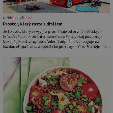
rezidenceonline.cz
Prostor, který roste s dítětem
Je to svět, který se vyvíjí a proměňuje od prvních dětských
krůčků až po dospívání. Správně navržený pokoj podporuje
bezpečí, kreativitu, soustředění i odpočinek a reaguje na
každou etapu života a specifické potřeby dítěte. Pro nejmenší
je klíčová jednoduchost, měkkost a bezpečí, proto by pokoj
miminka měl působit především klidně a útulně. Předškolní
věk je