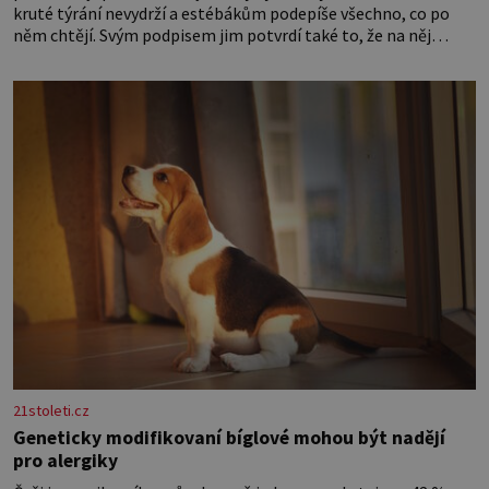
kruté týrání nevydrží a estébákům podepíše všechno, co po
něm chtějí. Svým podpisem jim potvrdí také to, že na něj
během výslechů nikdo nevyvíjel fyzický ani psychický nátlak.
Syn brněnského řezníka chce být knězem a
21stoleti.cz
Geneticky modifikovaní bíglové mohou být nadějí
pro alergiky