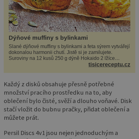
Dýňové muffiny s bylinkami
Slané dýňové muffiny s bylinkami a feta sýrem vytvářejí
dokonalou harmonii chutí. Jistě si je zamilujete.
Suroviny na 12 kusů 250 g dýně Hokaido 2 lžíce
olivového oleje sůl, pepř hrst nasekaných špen...
tisicereceptu.cz
Každý z disků obsahuje přesně potřebné
množství pracího prostředku na to, aby
oblečení bylo čisté, svěží a dlouho voňavé. Disk
stačí vložit do bubnu pračky, přidat oblečení a
můžete prát.
Persil Discs 4v1 jsou nejen jednoduchým a