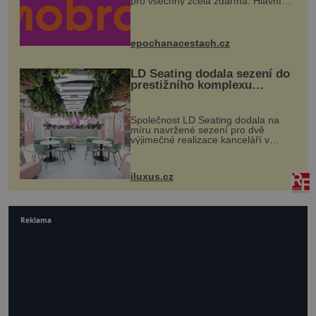
pro všechny zcela zdarma. Hlavní
program se odehraje na Karlově a
Husově náměstí. Návštěvníci se
mohou těšit na víno, burčák, pes...
epochanacestach.cz
LD Seating dodala sezení do
prestižního komplexu
MediaCityUK v Salfordu
Společnost LD Seating dodala na
míru navržené sezení pro dvě
výjimečné realizace kanceláří v
areálu MediaCityUK v anglickém
Salfordu – konkrétně do budov Blue
Tower a Orange Tower. Komplex
iluxus.cz
budov Media...
Reklama