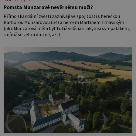
Pomsta Munzarové nevěrnému muži?
Přímo skandální zvěsti zaznívají ve spojitosti s herečkou
Barborou Munzarovou (54) a hercem Martinem Trnavským
(56). Munzarová měla být totiž viděna s jakýmsi sympaťákem,
s nímž se velmi družně, až d