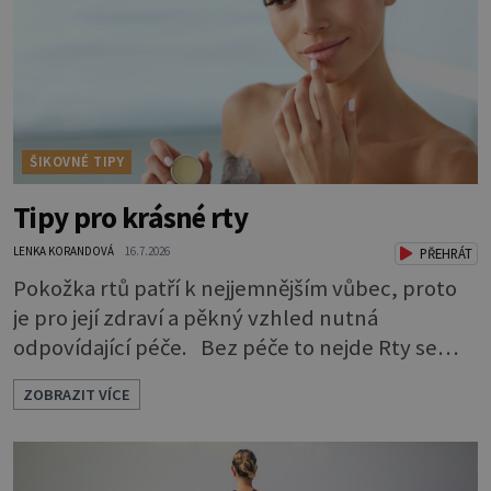
mohou mít v nepořádku zažívání.
ŠIKOVNÉ TIPY
Tipy pro krásné rty
LENKA KORANDOVÁ
16.7.2026
PŘEHRÁT
Pokožka rtů patří k nejjemnějším vůbec, proto
je pro její zdraví a pěkný vzhled nutná
odpovídající péče. Bez péče to nejde Rty se
neliší jen barvou, ale také mnohem tenčí
ZOBRAZIT VÍCE
povrchovou vrstvou než ostatní pleť a pokožka.
Nezvláčňují je žádné mazové žlázy, proto jsou
rty mnohem choulostivější a náchylné k