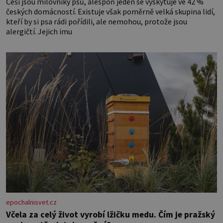
Češi jsou milovníky psů, alespoň jeden se vyskytuje ve 42 %
českých domácností. Existuje však poměrně velká skupina lidí,
kteří by si psa rádi pořídili, ale nemohou, protože jsou
alergičtí. Jejich imu
epochalnisvet.cz
Včela za celý život vyrobí lžičku medu. Čím je pražský