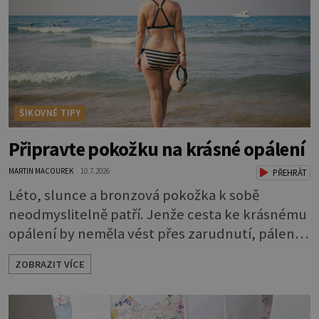
vysychání a praskání. Balzám na rty je proto
nutnou základní výbavou, pokud chce
ŠIKOVNÉ TIPY
Připravte pokožku na krásné opálení
MARTIN MACOUREK
10.7.2026
PŘEHRÁT
Léto, slunce a bronzová pokožka k sobě
neodmyslitelně patří. Jenže cesta ke krásnému
opálení by neměla vést přes zarudnutí, pálení a
loupající se kůže. Spálená pokožka není
ZOBRAZIT VÍCE
známkou „základu“ pro opálení, ale reakcí na
nadměrné UV záření. Pokud chcete, aby pleť i
pokožka těla vypadaly zdravě, hladce a opálení