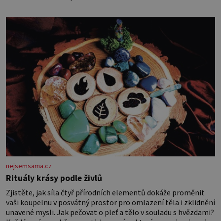
nejsemsama.cz
Rituály krásy podle živlů
Zjistěte, jak síla čtyř přírodních elementů dokáže proměnit
vaši koupelnu v posvátný prostor pro omlazení těla i zklidnění
unavené mysli. Jak pečovat o pleť a tělo v souladu s hvězdami?