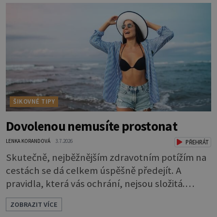
látky na vnitřní polštářek - duté vlákno na výplň
- 2 knoflíky - 0,5 m jednostranně nalepovacího
vlizelínu - pravítko a řezák nebo nůžky Přední
strana s aplikací 1. V
ŠIKOVNÉ TIPY
Dovolenou nemusíte prostonat
LENKA KORANDOVÁ
3.7.2026
PŘEHRÁT
Skutečně, nejběžnějším zdravotním potížím na
cestách se dá celkem úspěšně předejít. A
pravidla, která vás ochrání, nejsou složitá.
Riziko na talíři Drtivou většinu cestovatelských
ZOBRAZIT VÍCE
průjmů vyvolávají fekální bakterie. Do kuchyně