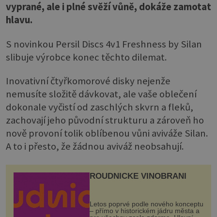
vyprané, ale i plné svěží vůně, dokáže zamotat
hlavu.
S novinkou Persil Discs 4v1 Freshness by Silan
slibuje výrobce konec těchto dilemat.
Inovativní čtyřkomorové disky nejenže
nemusíte složitě dávkovat, ale vaše oblečení
dokonale vyčistí od zaschlých skvrn a fleků,
zachovají jeho původní strukturu a zároveň ho
nově provoní tolik oblíbenou vůni aviváže Silan.
A to i přesto, že žádnou aviváž neobsahují.
ROUDNICKÉ VINOBRANÍ
Letos poprvé podle nového konceptu
– přímo v historickém jádru města a