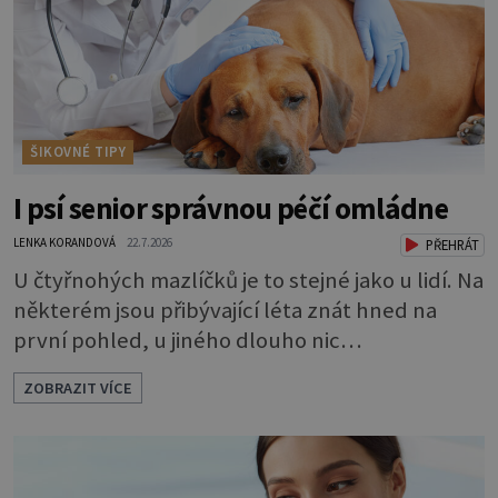
ŠIKOVNÉ TIPY
I psí senior správnou péčí omládne
LENKA KORANDOVÁ
22.7.2026
PŘEHRÁT
U čtyřnohých mazlíčků je to stejné jako u lidí. Na
některém jsou přibývající léta znát hned na
první pohled, u jiného dlouho nic
nezaznamenáte. Přesto byste si měli staršího
ZOBRAZIT VÍCE
psa více všímat, aby vám neunikly důležité
signály, že něco není v pořádku. Včasná péče
mu může prodloužit i zkvalitnit život. Hůře
tráví U starších psů je třeba myslet na to, že