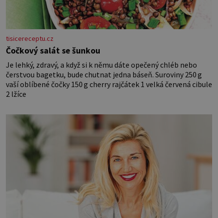
tisicereceptu.cz
Čočkový salát se šunkou
Je lehký, zdravý, a když si k němu dáte opečený chléb nebo
čerstvou bagetku, bude chutnat jedna báseň. Suroviny 250 g
vaší oblíbené čočky 150 g cherry rajčátek 1 velká červená cibule
2 lžíce