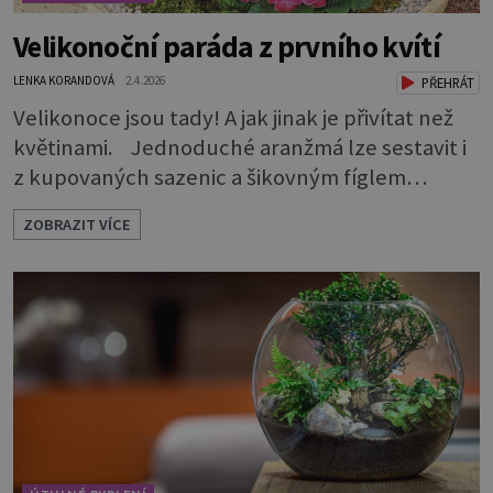
Velikonoční paráda z prvního kvítí
LENKA KORANDOVÁ
2.4.2026
PŘEHRÁT
Velikonoce jsou tady! A jak jinak je přivítat než
květinami. Jednoduché aranžmá lze sestavit i
z kupovaných sazenic a šikovným fíglem
docílíte toho, aby výsledek působil jako dílo
ZOBRAZIT VÍCE
profesionála. Rostliny vyndejte z pěstebních
květináčků a zasaďte je. Povrch zeminy pod listy
pokryjte mechem. Podél okraje pak pomocí
lžíce nasypejte dekorativní štěrk.Díky úpravě
povrchu je z obyčejn