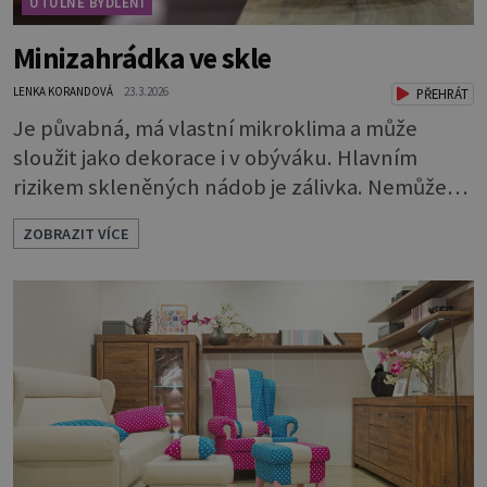
ÚTULNÉ BYDLENÍ
Minizahrádka ve skle
LENKA KORANDOVÁ
23.3.2026
PŘEHRÁT
Je půvabná, má vlastní mikroklima a může
sloužit jako dekorace i v obýváku. Hlavním
rizikem skleněných nádob je zálivka. Nemůže
odtékat a bude se hromadit u dna. To by rychle
ZOBRAZIT VÍCE
vedlo k zahnívání rostlin. Proto je nutné
vytvořit dostatečně vysokou drenážní vrstvu,
která vodu pojme a bude chránit kořeny.
Potřebuje 3 vrstvy: * Na dno dobře vymyté
nádoby naskládejte omyté oblázky. Vrstva by m