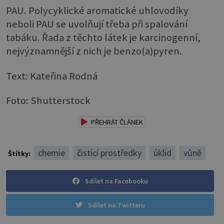
PAU. Polycyklické aromatické uhlovodíky
neboli PAU se uvolňují třeba při spalování
tabáku. Řada z těchto látek je karcinogenní,
nejvýznamnější z nich je benzo(a)pyren.
Text: Kateřina Rodná
Foto: Shutterstock
PŘEHRÁT ČLÁNEK
chemie
čistící prostředky
úklid
vůně
Štítky:
Sdílet na Facebooku
Sdílet na Twitteru