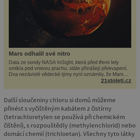
Mars odhalil své nitro
Data ze sondy NASA InSight, která před třemi lety
umlkla pod vrstvou prachu, stále přinášejí překvapení.
Dva nezávislé vědecké týmy nyní oznámily, že Mars
má nejen plášť plný trosek z dávných impaktů,...
21stoleti.cz
Další sloučeniny chloru si domů můžeme
přinést s vyčištěným kabátem z čistírny
(tetrachloretylen se používá při chemickém
čištění), s rozpouštědly (methylenchlorid) nebo
domácí chemií (trichloetan). Všechny tyto látky