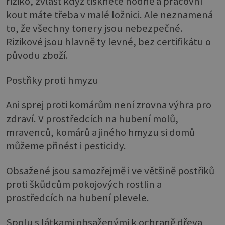
riziko, zvlášť když tisknete hodně a pracovní
kout máte třeba v malé ložnici. Ale neznamená
to, že všechny tonery jsou nebezpečné.
Rizikové jsou hlavně ty levné, bez certifikátu o
původu zboží.
Postřiky proti hmyzu
Ani sprej proti komárům není zrovna výhra pro
zdraví. V prostředcích na hubení molů,
mravenců, komárů a jiného hmyzu si domů
můžeme přinést i pesticidy.
Obsažené jsou samozřejmě i ve většině postřiků
proti škůdcům pokojových rostlin a
prostředcích na hubení plevele.
Spolu s látkami obsaženými k ochraně dřeva