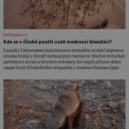
historyplus.cz
Kde se v čínské poušti vzali modroocí blonďáci?
V poušti Taklamakan byla koncem minulého století objevena
stovka hrobů s téměř netknutými mumiemi. Všichni mrtví byli
pohřbeni s úctou a četnými milodary. Asi nejvíc přitom vědce
zaujal hrob tříměsíčního chlapečka s modrou filcovou čapkou,
z níž se draly blonďaté vlásky. Fakt, že jsou těla dávných lidí
nesmírně dobře zachovalá, přičítají odborníci zdejším
klimatickým podmínkám. Sucho, prosolené písky a extrémně