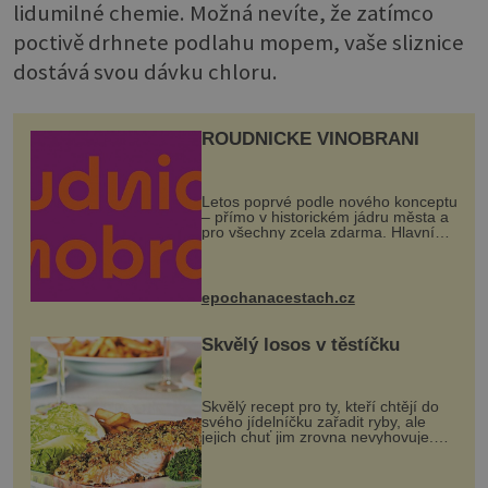
lidumilné chemie. Možná nevíte, že zatímco
poctivě drhnete podlahu mopem, vaše sliznice
dostává svou dávku chloru.
ROUDNICKÉ VINOBRANÍ
Letos poprvé podle nového konceptu
– přímo v historickém jádru města a
pro všechny zcela zdarma. Hlavní
program se odehraje na Karlově a
Husově náměstí. Návštěvníci se
mohou těšit na víno, burčák, pes...
epochanacestach.cz
Skvělý losos v těstíčku
Skvělý recept pro ty, kteří chtějí do
svého jídelníčku zařadit ryby, ale
jejich chuť jim zrovna nevyhovuje.
Losos je samozřejmě taky ryba, ale v
tomto případě si na to nikdo ani
nevzpomene. Ingredienc...