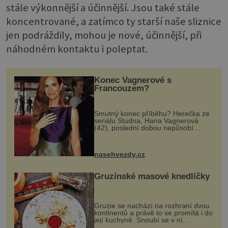
stále výkonnější a účinnější. Jsou také stále
koncentrované, a zatímco ty starší naše sliznice
jen podráždily, mohou je nové, účinnější, při
náhodném kontaktu i poleptat.
Konec Vagnerové s
Francouzem?
Smutný konec příběhu? Herečka ze
seriálu Studna, Hana Vagnerová
(42), poslední dobou nepůsobí
nejšťastněji. Ačkoli časy její anorexie
jsou už dávno pryč a opět se pyšnila
ženskými křivkami, najednou s...
nasehvezdy.cz
Gruzínské masové knedlíčky
Gruzie se nachází na rozhraní dvou
kontinentů a právě to se promítá i do
její kuchyně. Snoubí se v ní
evropské a asijské chutě a díky tomu