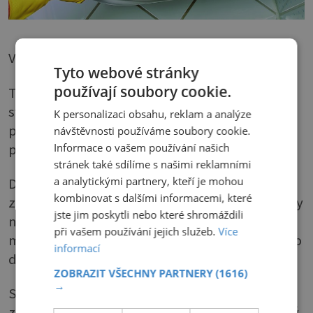
Voňavé, ale ne zdravé
Tyto webové stránky
používají soubory cookie.
Také máte pocit, že byt by měl vonět čistotou a
svěžestí? Nejspíš ano, vždyť i to je zažitá
K personalizaci obsahu, reklam a analýze
představa, kterou v nás podporuje chemický
návštěvnosti používáme soubory cookie.
průmysl.
Informace o vašem používání našich
stránek také sdílíme s našimi reklamními
a analytickými partnery, kteří je mohou
Deodoranty, spreje, vonné gely, vůně do
kombinovat s dalšími informacemi, které
zásuvky i všelijaké potpourri a vonné stromečky
jste jim poskytli nebo které shromáždili
nás provázejí na každém kroku. Jenže zároveň
při vašem používání jejich služeb.
Více
mohou uvolňovat celý koktejl dráždivých, nebo
informací
dokonce škodlivých látek.
ZOBRAZIT VŠECHNY PARTNERY
(1616)
→
Samozřejmě ne všechny, jenže záruku, že
zrovna ten náš osvěžovač vzduchu je bezpečný,