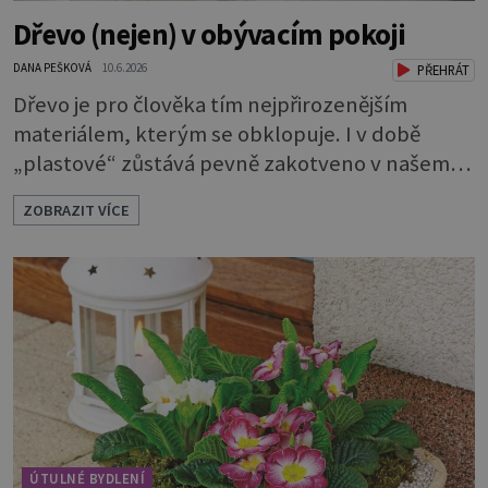
Dřevo (nejen) v obývacím pokoji
DANA PEŠKOVÁ
10.6.2026
PŘEHRÁT
Dřevo je pro člověka tím nejpřirozenějším
materiálem, kterým se obklopuje. I v době
„plastové“ zůstává pevně zakotveno v našem
životě. Se dřevem jsme tak srostlí, že je nám
ZOBRAZIT VÍCE
příjemné na dotyk, voní nám a podporuje
kladné vlivy našeho prostředí. Máte chuť
pořídit si 100% masiv a nevíte, jestli se bude do
vašeho interiéru hodit?Dřevěný nábytek sluší
každému pokoji. Jak ho správně použít? Které
tedy
ÚTULNÉ BYDLENÍ