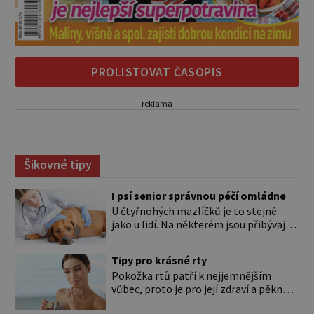
PROLISTOVAT ČASOPIS
reklama
Šikovné tipy
I psí senior správnou péčí omládne
U čtyřnohých mazlíčků je to stejné
jako u lidí. Na některém jsou přibývající
léta znát hned na první pohled, u
jiného dlouho nic nezaznamenáte.
Tipy pro krásné rty
Přesto byste si měli staršího psa více
Pokožka rtů patří k nejjemnějším
všímat, aby vám neunikly důležité
vůbec, proto je pro její zdraví a pěkný
signály, že něco není v pořádku. Včasná
vzhled nutná odpovídající péče. Bez
péče mu může prodloužit i zkvalitnit