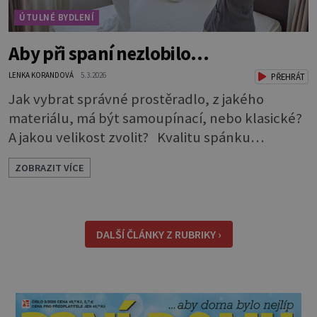
ÚTULNÉ BYDLENÍ
Aby při spaní nezlobilo…
LENKA KORANDOVÁ
5.3.2026
PŘEHRÁT
Jak vybrat správné prostěradlo, z jakého
materiálu, má být samoupínací, nebo klasické?
A jakou velikost zvolit? Kvalitu spánku
neovlivňuje jen postel a matrace, důležitý je i
ZOBRAZIT VÍCE
správný výběr prostěradla. Až si ho půjdete
koupit, zaměřte se na čtyři důležité aspekty,
podle kterých vybírejte. Způsob uchycení *
Napínací prostěradla: Jsou pohodlná, snadno
DALŠÍ ČLÁNKY Z RUBRIKY ›
se s nimi manipu