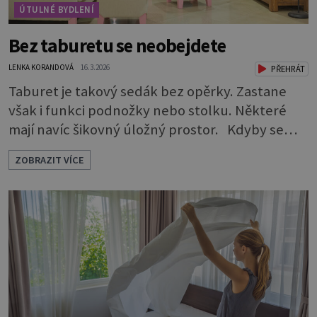
ÚTULNÉ BYDLENÍ
Bez taburetu se neobejdete
LENKA KORANDOVÁ
16.3.2026
PŘEHRÁT
Taburet je takový sedák bez opěrky. Zastane
však i funkci podnožky nebo stolku. Některé
mají navíc šikovný úložný prostor. Kdyby se
rozdávaly ceny za nejskromnější, a přitom
ZOBRAZIT VÍCE
užitečný a praktický kus nábytku, určitě by
vyhrál taburet. Je nevtíravý, nenápadný, klidně
si sedí opodál a čeká, až na něj přijde řada, aniž
by jakkoli rušil nebo překážel. A když je ho
zapotřebí, je pohotově p