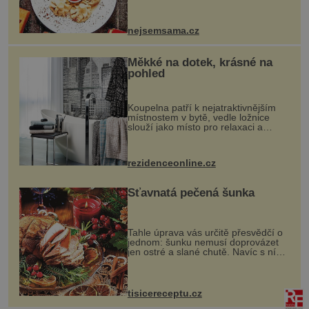
vznikají rozmanité a chuťově bohaté
pokrmy, které rozhodně st...
nejsemsama.cz
Měkké na dotek, krásné na
pohled
Koupelna patří k nejatraktivnějším
místnostem v bytě, vedle ložnice
slouží jako místo pro relaxaci a
odpočinek. Koupelnový textil –
ručníky, osušky a koberečky –
mohou jako mávnutím kouzelného
rezidenceonline.cz
proutku...
Šťavnatá pečená šunka
Tahle úprava vás určitě přesvědčí o
jednom: šunku nemusí doprovázet
jen ostré a slané chutě. Navíc s ní
nakrmíte poměrně hodně hladových
krků. Ingredience sádlo 3 kg šunky
vcelku 3 stroužky česneku hl...
tisicereceptu.cz