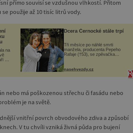
ísní přímo souvisí se vzdušnou vlhkostí. Přitom
 použije až 10 tisíc litrů vody.
ení
Dcera Černocké stále trpí
xu
u
Tři měsíce po náhlé smrti
manžela, producenta Pepeho
la na
Rafaje (†53), se zpěvačka
vě
Barbora Vaculíková (45), dcera
ří v
Petry Černocké (75), poprvé
ickém
ozvala veřejnosti. Na sociální síti
dov
nasehvezdy.cz
sdílela, že se snaží fung...
.
ván nebo má poškozenou střechu či fasádu nebo
roblém je na světě.
adnější vnitřní povrch obvodového zdiva a způsobí
nech. V tu chvíli vzniká živná půda pro bujení