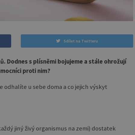
Sdílet na Twitteru
ků. Dodnes s plísněmi bojujeme a stále ohrožují
pomocníci proti nim?
je odhalíte u sebe doma a co jejich výskyt
 každý jiný živý organismus na zemi) dostatek