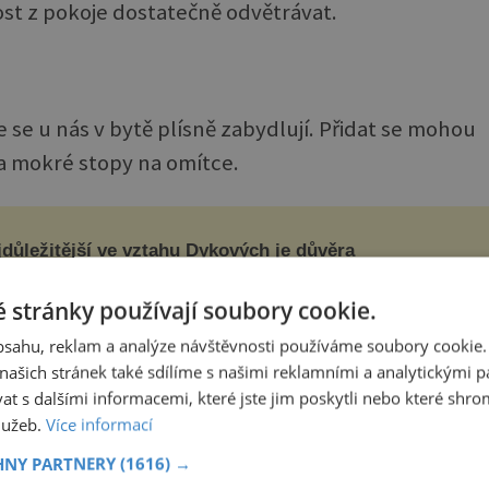
ost z pokoje dostatečně odvětrávat.
 se u nás v bytě plísně zabydlují. Přidat se mohou
a a mokré stopy na omítce.
důležitější ve vztahu Dykových je důvěra
byl zase málem oheň na střeše, ale všechno se nakonec
átilo v legraci. Je tomu sotva několik týdnů, kdy Tatianě
 stránky používají soubory cookie.
ové (47) vyznal lásku její dlouholetý kolega a kamarád. Lidé
ned mysleli, ž...
obsahu, reklam a analýze návštěvnosti používáme soubory cookie.
ašich stránek také sdílíme s našimi reklamními a analytickými par
 s dalšími informacemi, které jste jim poskytli nebo které shro
služeb.
Více informací
HNY PARTNERY
(1616) →