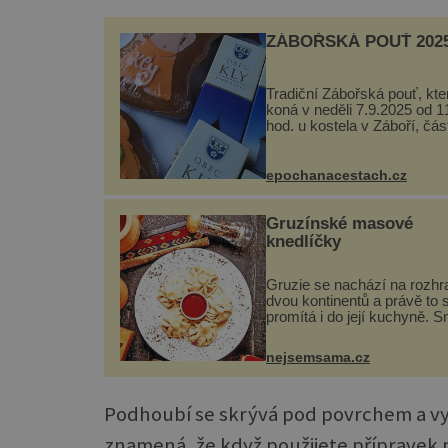
ZÁBOŘSKÁ POUŤ 202
Tradiční Zábořská pouť, kte
koná v neděli 7.9.2025 od 1
hod. u kostela v Záboří, část
obce Kly u Mělníka. V prog
naleznete komentovanou
prohlídku kostela, dobovou
epochanacestach.cz
hudbu, řemesla, atrakce...
Gruzínské masové
knedlíčky
Gruzie se nachází na rozhr
dvou kontinentů a právě to 
promítá i do její kuchyně. S
se v ní evropské a asijské 
a díky tomu vznikají rozman
nejsemsama.cz
chuťově bohaté pokrmy, kte
rozhodně st...
Podhoubí se skrývá pod povrchem a vyt
znamená, že když použijete přípravek pr