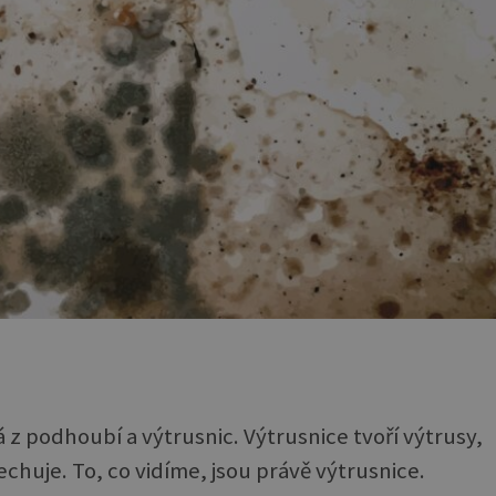
dá z podhoubí a výtrusnic. Výtrusnice tvoří výtrusy,
echuje. To, co vidíme, jsou právě výtrusnice.