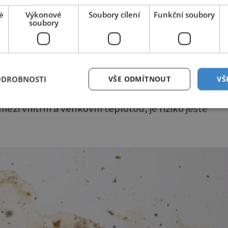
é
Výkonové
Soubory cílení
Funkční soubory
Zajímavé články najdete také na
nasehvezdy.cz
soubory
celém domě, a to jak na tapetách, tak i na dřevě,
denní činnost – vaření, sprchování, nebo i jen
ODROBNOSTI
VŠE ODMÍTNOUT
VŠ
 par ještě zvyšuje.
zi vnitřní a venkovní teplotou, je riziko ještě