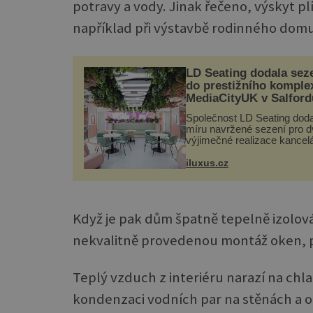
potravy a vody. Jinak řečeno, výskyt pl
například při výstavbě rodinného domu se
LD Seating dodala sez
do prestižního komple
MediaCityUK v Salford
Společnost LD Seating doda
míru navržené sezení pro d
výjimečné realizace kancelá
areálu MediaCityUK v angl
Salfordu – konkrétně do bu
iluxus.cz
Blue Tower a Orange Tower
Komplex budov Media...
Když je pak dům špatně tepelně izolo
nekvalitně provedenou montáž oken, p
Teplý vzduch z interiéru narazí na chl
kondenzaci vodních par na stěnách a ok