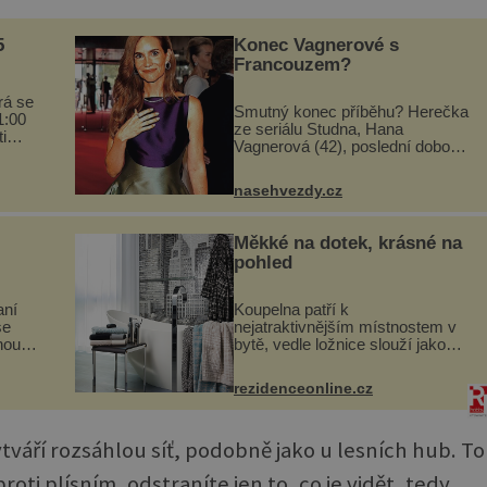
5
Konec Vagnerové s
Francouzem?
rá se
Smutný konec příběhu? Herečka
1:00
ze seriálu Studna, Hana
i
Vagnerová (42), poslední dobou
ramu
nepůsobí nejšťastněji. Ačkoli
časy její anorexie jsou už dávno
nasehvezdy.cz
pryč a opět se pyšnila ženskými
křivkami, najednou s...
Měkké na dotek, krásné na
pohled
aní
Koupelna patří k
se
nejatraktivnějším místnostem v
noubí
bytě, vedle ložnice slouží jako
chutě
místo pro relaxaci a odpočinek.
ité a
Koupelnový textil – ručníky,
rezidenceonline.cz
ré
osušky a koberečky – mohou
jako mávnutím kouzelného
proutku...
váří rozsáhlou síť, podobně jako u lesních hub. To
oti plísním, odstraníte jen to, co je vidět, tedy