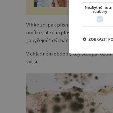
Nezbytně nutn
soubory
Vlhké zdi pak plísním umožní šíření po 
omítce, ale i na plastech. A naše každo
ZOBRAZIT P
„obyčejné“ dýchání koncentraci vodních
V chladném období, kdy stoupá rozdíl me
vyšší.