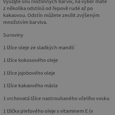
Využijte sílu rostlinných barviv, na výběr máte
z několika odstínů od řepově rudé až po
kakaovou. Odstín můžete zesílit zvýšeným
množstvím barviva.
Suroviny
1 lžíce oleje ze sladkých mandlí
1 lžíce kokosového oleje
1 lžíce jojobového oleje
1 lžíce kakaového másla
1 vrchovatá lžíce nastrouhaného včelího vosku
1 lžička pleťového oleje s vitaminem E (v