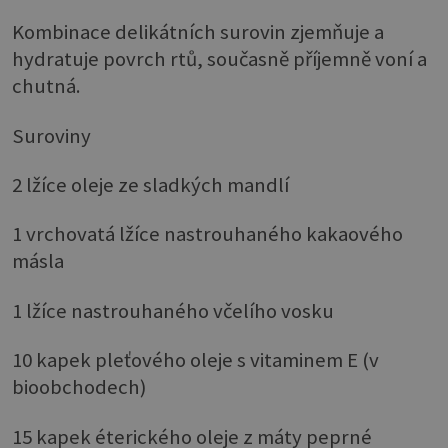
Kombinace delikátních surovin zjemňuje a
hydratuje povrch rtů, současně příjemně voní a
chutná.
Suroviny
2 lžíce oleje ze sladkých mandlí
1 vrchovatá lžíce nastrouhaného kakaového
másla
1 lžíce nastrouhaného včelího vosku
10 kapek pleťového oleje s vitaminem E (v
bioobchodech)
15 kapek éterického oleje z máty peprné