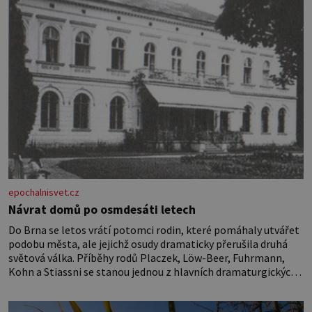
epochalnisvet.cz
Návrat domů po osmdesáti letech
Do Brna se letos vrátí potomci rodin, které pomáhaly utvářet
podobu města, ale jejichž osudy dramaticky přerušila druhá
světová válka. Příběhy rodů Placzek, Löw-Beer, Fuhrmann,
Kohn a Stiassni se stanou jednou z hlavních dramaturgických
linií festivalu židovské kultury ŠTETL FEST 2026. Některé
návraty nejsou jednoduché. Místa, která si člověk pamatuje z