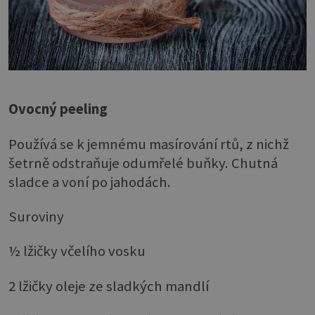
Ovocný peeling
Používá se k jemnému masírování rtů, z nichž
šetrně odstraňuje odumřelé buňky. Chutná
sladce a voní po jahodách.
Suroviny
½ lžičky včelího vosku
2 lžičky oleje ze sladkých mandlí