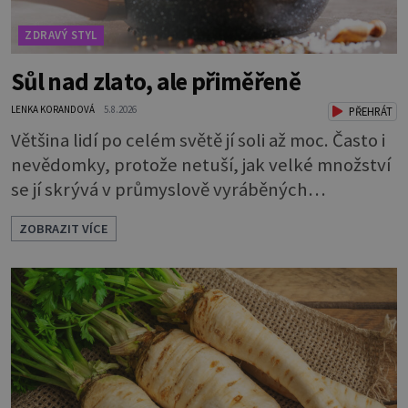
ZDRAVÝ STYL
Sůl nad zlato, ale přiměřeně
LENKA KORANDOVÁ
5.8.2026
PŘEHRÁT
Většina lidí po celém světě jí soli až moc. Často i
nevědomky, protože netuší, jak velké množství
se jí skrývá v průmyslově vyráběných
potravinách, dokonce i těch sladkých. Sůl je
ZOBRAZIT VÍCE
zdravá Ale v ani ne třetinovém množství, než je
pro většinu populace běžné. Její základní
složky– sodík a chlór – jsou zásadní pro správné
hospodaření organismu s tekutinami. Pomáhají
totiž udrž