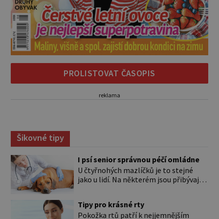
PROLISTOVAT ČASOPIS
reklama
Šikovné tipy
I psí senior správnou péčí omládne
U čtyřnohých mazlíčků je to stejné
jako u lidí. Na některém jsou přibývající
léta znát hned na první pohled, u
jiného dlouho nic nezaznamenáte.
Tipy pro krásné rty
Přesto byste si měli staršího psa více
Pokožka rtů patří k nejjemnějším
všímat, aby vám neunikly důležité