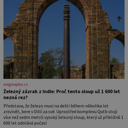
enigmaplus.cz
Železný zázrak z Indie: Proč tento sloup už 1 600 let
nezná rez?
Představa, že železo musí na dešti během několika let
zrezivět, bere v Dillí za své. Uprostřed komplexu Qutb stojí
více než sedm metrů vysoký železný sloup, který už přibližně 1
600 let odolává počasí