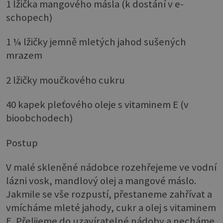
1 lžička mangového másla (k dostání v e-
schopech)
1 ¼ lžičky jemně mletých jahod sušených
mrazem
2 lžičky moučkového cukru
40 kapek pleťového oleje s vitaminem E (v
bioobchodech)
Postup
V malé skleněné nádobce rozehřejeme ve vodní
lázni vosk, mandlový olej a mangové máslo.
Jakmile se vše rozpustí, přestaneme zahřívat a
vmícháme mleté jahody, cukr a olej s vitaminem
E. Přelijeme do uzavíratelné nádoby a necháme