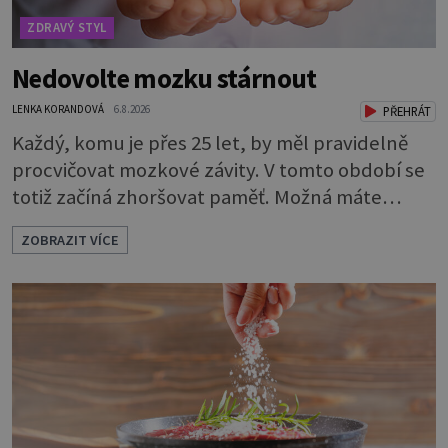
ZDRAVÝ STYL
Nedovolte mozku stárnout
LENKA KORANDOVÁ
6.8.2026
PŘEHRÁT
Každý, komu je přes 25 let, by měl pravidelně
procvičovat mozkové závity. V tomto období se
totiž začíná zhoršovat paměť. Možná máte
problém vzpomenout si na jméno kolegy z
ZOBRAZIT VÍCE
práce. Nebo marně v paměti lovíte název
knížky, kterou jste nedávno přečetli. Je to
opravdu tak, s věkem jako kdyby se paměť
rozhodla stávkovat. Cvičte tělo i mozek
Procvičujte mozkové závity. Není to nijak slož