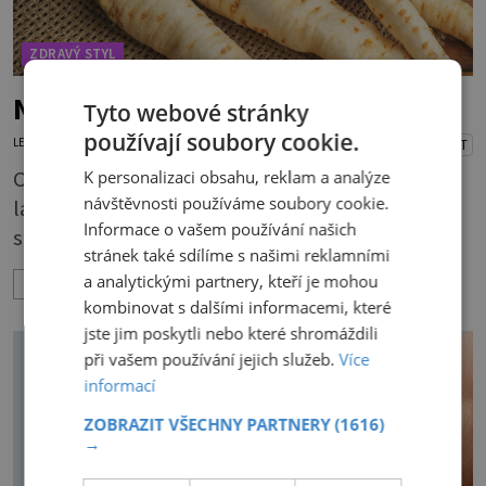
ZDRAVÝ STYL
Nezapomínejte na petržel
Tyto webové stránky
používají soubory cookie.
LENKA KORANDOVÁ
3.8.2026
PŘEHRÁT
Obsahuje totiž spoustu zdraví prospěšných
K personalizaci obsahu, reklam a analýze
návštěvnosti používáme soubory cookie.
látek, a dokonce je považována za tuzemskou
Informace o vašem používání našich
superpotravinu. Zázrak plný vitaminů
stránek také sdílíme s našimi reklamními
V petrželi najdete vitaminy B1, B2, B3, B6,
a analytickými partnery, kteří je mohou
ZOBRAZIT VÍCE
provitamin A, vitamin E a velké množství
kombinovat s dalšími informacemi, které
vitamínu C (nejvíce ho má nať, dokonce třikrát
jste jim poskytli nebo které shromáždili
více než pomeranč, v kořeni je také, ale je ho
při vašem používání jejich služeb.
Více
desetkrát méně), a kyselinu listovou. Ale to
informací
není všechno. Obsahuje také důležité
ZOBRAZIT VŠECHNY PARTNERY
(1616)
→