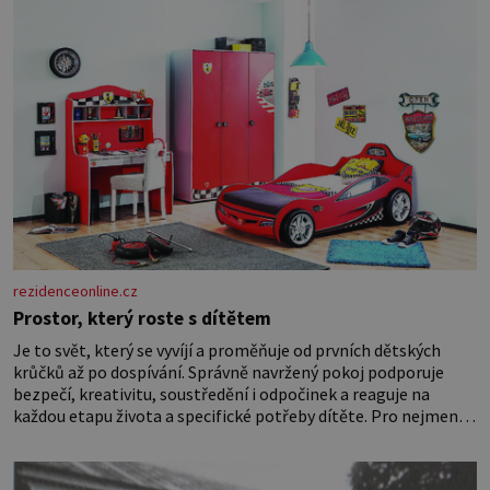
rezidenceonline.cz
Prostor, který roste s dítětem
Je to svět, který se vyvíjí a proměňuje od prvních dětských
krůčků až po dospívání. Správně navržený pokoj podporuje
bezpečí, kreativitu, soustředění i odpočinek a reaguje na
každou etapu života a specifické potřeby dítěte. Pro nejmenší
je klíčová jednoduchost, měkkost a bezpečí, proto by pokoj
miminka měl působit především klidně a útulně. Předškolní
věk je