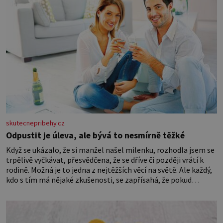
skutecnepribehy.cz
Odpustit je úleva, ale bývá to nesmírně těžké
Když se ukázalo, že si manžel našel milenku, rozhodla jsem se
trpělivě vyčkávat, přesvědčena, že se dříve či později vrátí k
rodině. Možná je to jedna z nejtěžších věcí na světě. Ale každý,
kdo s tím má nějaké zkušenosti, se zapřísahá, že pokud
odpustíte, znatelně se vám uleví. Když se ke mně doneslo, že si
manžel pořídil milenku,