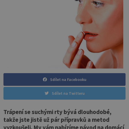
Sdílet na Facebooku
Sdílet na Twitteru
Trápení se suchými rty bývá dlouhodobé,
takže jste jistě už pár přípravků a metod
vyzkoušeli. My vám nabízíme návod na domácí