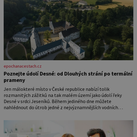
epochanacestach.cz
Poznejte údolí Desné: od Dlouhých strání po termální
prameny
Jen málokteré místo v České republice nabízí tolik
rozmanitých zážitků na tak malém území jako údolí řeky
Desné v srdci Jeseníků. Během jediného dne můžete
nahlédnout do útrob jedné z nejvýznamnějších vodních
elektráren v Evropě, vydat se na horské hřebeny, projet se na
koloběžce a den zakončit poznáváním památek ve Velkých
Losinách nebo v termálním