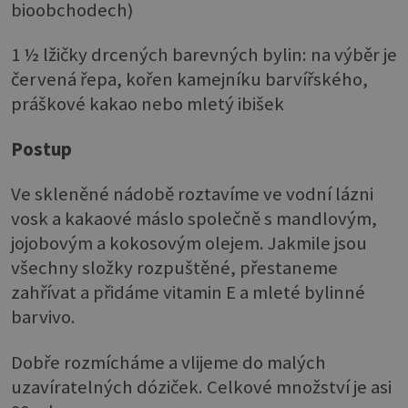
bioobchodech)
1 ½ lžičky drcených barevných bylin: na výběr je
červená řepa, kořen kamejníku barvířského,
práškové kakao nebo mletý ibišek
Postup
Ve skleněné nádobě roztavíme ve vodní lázni
vosk a kakaové máslo společně s mandlovým,
jojobovým a kokosovým olejem. Jakmile jsou
všechny složky rozpuštěné, přestaneme
zahřívat a přidáme vitamin E a mleté bylinné
barvivo.
Dobře rozmícháme a vlijeme do malých
uzavíratelných dóziček. Celkové množství je asi