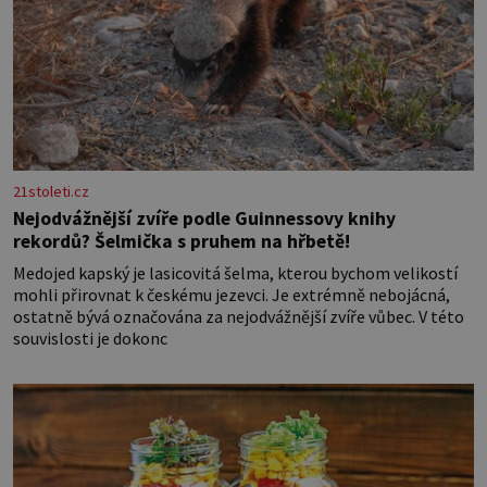
21stoleti.cz
Nejodvážnější zvíře podle Guinnessovy knihy
rekordů? Šelmička s pruhem na hřbetě!
Medojed kapský je lasicovitá šelma, kterou bychom velikostí
mohli přirovnat k českému jezevci. Je extrémně nebojácná,
ostatně bývá označována za nejodvážnější zvíře vůbec. V této
souvislosti je dokonc