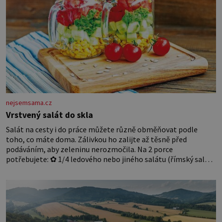
nejsemsama.cz
Vrstvený salát do skla
Salát na cesty i do práce můžete různě obměňovat podle
toho, co máte doma. Zálivkou ho zalijte až těsně před
podáváním, aby zeleninu nerozmočila. Na 2 porce
potřebujete: ✿ 1/4 ledového nebo jiného salátu (římský salát,
polníček…) ✿ 1 malá konzerva kukuřice ✿ ½ okurky ✿ 2
rajčata Zálivka: ✿ 4 lžíce olivového oleje ✿ 1 lžíci citronové
šťávy ✿ ½ stroužku