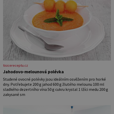
tisicereceptu.cz
Jahodovo-melounová polévka
Studené ovocné polévky jsou ideálním osvěžením pro horké
dny. Potřebujete 200 g jahod 600 g žlutého melounu 100 ml
sladkého dezertního vína 50 g cukru krystal 1 lžíci medu 200 g
zakysané sm