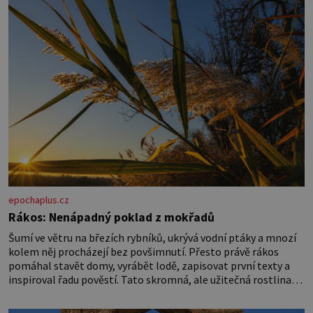
rodinných vyprávění, už dávno
epochaplus.cz
Rákos: Nenápadný poklad z mokřadů
Šumí ve větru na březích rybníků, ukrývá vodní ptáky a mnozí
kolem něj procházejí bez povšimnutí. Přesto právě rákos
pomáhal stavět domy, vyrábět lodě, zapisovat první texty a
inspiroval řadu pověstí. Tato skromná, ale užitečná rostlina
provází člověka už tisíce let. Většina lidí vnímá rákos jen jako
obyčejnou kulisu letního koupání. Stačí se však podívat