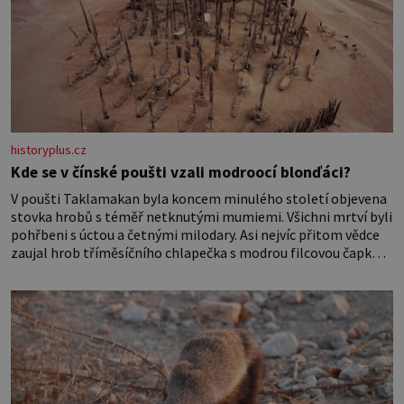
historyplus.cz
Kde se v čínské poušti vzali modroocí blonďáci?
V poušti Taklamakan byla koncem minulého století objevena
stovka hrobů s téměř netknutými mumiemi. Všichni mrtví byli
pohřbeni s úctou a četnými milodary. Asi nejvíc přitom vědce
zaujal hrob tříměsíčního chlapečka s modrou filcovou čapkou,
z níž se draly blonďaté vlásky. Fakt, že jsou těla dávných lidí
nesmírně dobře zachovalá, přičítají odborníci zdejším
klimatickým podmínkám. Sucho, prosolené písky a extrémně