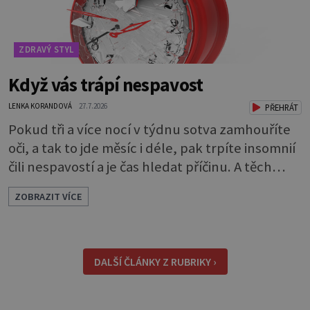
ZDRAVÝ STYL
Když vás trápí nespavost
LENKA KORANDOVÁ
27.7.2026
PŘEHRÁT
Pokud tři a více nocí v týdnu sotva zamhouříte
oči, a tak to jde měsíc i déle, pak trpíte insomnií
čili nespavostí a je čas hledat příčinu. A těch
může být celá řada. Vlastně váš spánek může
ZOBRAZIT VÍCE
rušit skoro cokoli. Nicméně některé důvody
nespavosti jsou častější. Narušený spánkový
rytmus To v praktické řeči obvykle znamená, že
pracujete na směny. Noční práce či jakékoli
DALŠÍ ČLÁNKY Z RUBRIKY ›
nepřirozené bdě