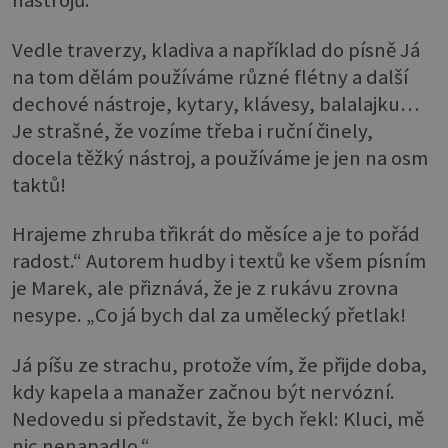
nástrojů.
Vedle traverzy, kladiva a například do písně Já
na tom dělám používáme různé flétny a další
dechové nástroje, kytary, klávesy, balalajku…
Je strašné, že vozíme třeba i ruční činely,
docela těžký nástroj, a používáme je jen na osm
taktů!
Hrajeme zhruba třikrát do měsíce a je to pořád
radost.“ Autorem hudby i textů ke všem písním
je Marek, ale přiznává, že je z rukávu zrovna
nesype. „Co já bych dal za umělecký přetlak!
Já píšu ze strachu, protože vím, že přijde doba,
kdy kapela a manažer začnou být nervózní.
Nedovedu si představit, že bych řekl: Kluci, mě
nic nenapadlo.“