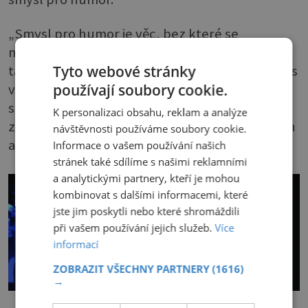
„Smysl pro humor je věc, bez které se
manželství obejde těžko, ale když přijde
takováto situace, tak je bez smyslu pro humor s
Tyto webové stránky
vámi ámen. Nikdy jsme neřešili, proč se tohle
používají soubory cookie.
stalo zrovna nám. Stává se to, tak proč ne
K personalizaci obsahu, reklam a analýze
zrovna nám. Vždycky jsme si řekli: odžijeme den
návštěvnosti používáme soubory cookie.
a uvidíme.“
Informace o vašem používání našich
stránek také sdílíme s našimi reklamními
a analytickými partnery, kteří je mohou
kombinovat s dalšími informacemi, které
jste jim poskytli nebo které shromáždili
při vašem používání jejich služeb.
Více
informací
ZOBRAZIT VŠECHNY PARTNERY
(1616)
→