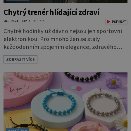
Chytrý trenér hlídající zdraví
MARTIN MACOUREK
20.5.2026
PŘEHRÁT
Chytré hodinky už dávno nejsou jen sportovní
elektronikou. Pro mnoho žen se staly
každodenním spojením elegance, zdravého
životního stylu a moderních technologií.
ZOBRAZIT VÍCE
Huawei dnes ukazuje, že smartwatch mohou
působit stejně stylově jako klasické hodinky — a
současně nabídnout překvapivě sofistikované
funkce pro péči o zdraví i aktivní život.
Elegantní design, tenké profily, kvalitní
materiály a