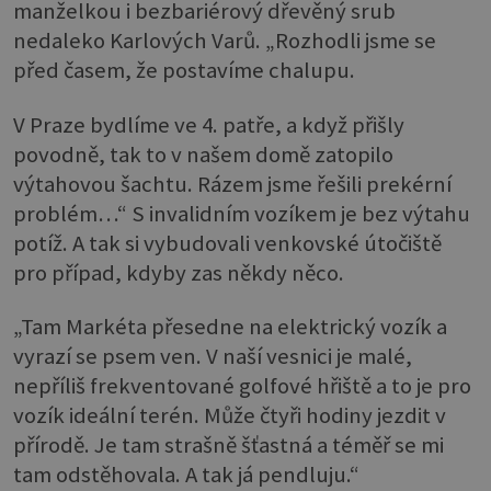
manželkou i bezbariérový dřevěný srub
nedaleko Karlových Varů. „Rozhodli jsme se
před časem, že postavíme chalupu.
V Praze bydlíme ve 4. patře, a když přišly
povodně, tak to v našem domě zatopilo
výtahovou šachtu. Rázem jsme řešili prekérní
problém…“ S invalidním vozíkem je bez výtahu
potíž. A tak si vybudovali venkovské útočiště
pro případ, kdyby zas někdy něco.
„Tam Markéta přesedne na elektrický vozík a
vyrazí se psem ven. V naší vesnici je malé,
nepříliš frekventované golfové hřiště a to je pro
vozík ideální terén. Může čtyři hodiny jezdit v
přírodě. Je tam strašně šťastná a téměř se mi
tam odstěhovala. A tak já pendluju.“