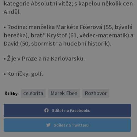
kategorie Absolutní vítěz; s kapelou několik cen
Anděl.
• Rodina: manželka Markéta Fišerová (55, bývalá
herečka), bratři Kryštof (61, vědec-matematik) a
David (50, sbormistr a hudební historik).
• Žije v Praze a na Karlovarsku.
• Koníčky: golf.
celebrita
Marek Eben
Rozhovor
Štítky:
Sdílet na Facebooku
Sdílet na Twitteru