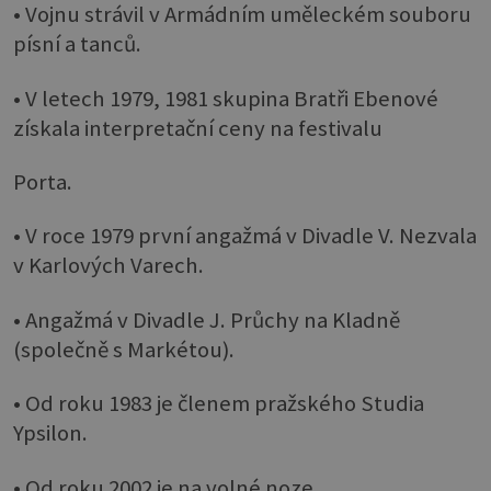
• Vojnu strávil v Armádním uměleckém souboru
písní a tanců.
• V letech 1979, 1981 skupina Bratři Ebenové
získala interpretační ceny na festivalu
Porta.
• V roce 1979 první angažmá v Divadle V. Nezvala
v Karlových Varech.
• Angažmá v Divadle J. Průchy na Kladně
(společně s Markétou).
• Od roku 1983 je členem pražského Studia
Ypsilon.
• Od roku 2002 je na volné noze.