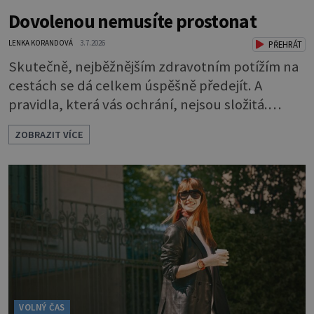
Dovolenou nemusíte prostonat
LENKA KORANDOVÁ
3.7.2026
PŘEHRÁT
Skutečně, nejběžnějším zdravotním potížím na
cestách se dá celkem úspěšně předejít. A
pravidla, která vás ochrání, nejsou složitá.
Riziko na talíři Drtivou většinu cestovatelských
ZOBRAZIT VÍCE
průjmů vyvolávají fekální bakterie. Do kuchyně
se mohou dostat s přirozeně hnojenou
zeleninou a při nedostatečné hygieně při
přípravě a výdeji jídla se snadno rozšíří ze
zeleninového salátu i na další potraviny. Dobro
VOLNÝ ČAS