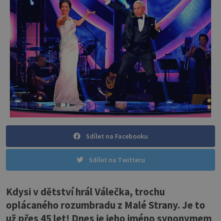
Sdílet na Facebooku
Sdílet na Twitteru
Kdysi v dětství hrál Válečka, trochu
oplácaného rozumbradu z Malé Strany. Je to
už přes 45 let! Dnes je jeho jméno synonymem