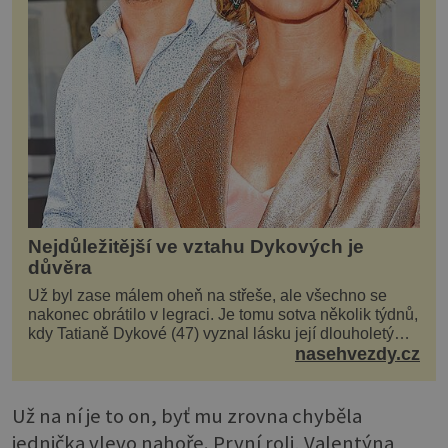
Nejdůležitější ve vztahu Dykových je
důvěra
Už byl zase málem oheň na střeše, ale všechno se
nakonec obrátilo v legraci. Je tomu sotva několik týdnů,
kdy Tatianě Dykové (47) vyznal lásku její dlouholetý
kolega a kamarád. Lidé si hned mysleli, ž...
nasehvezdy.cz
Už na ní je to on, byť mu zrovna chyběla
jednička vlevo nahoře. První roli, Valentýna