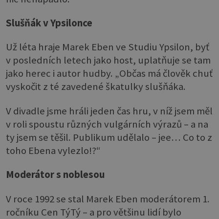
Slušňák v Ypsilonce
Už léta hraje Marek Eben ve Studiu Ypsilon, byť
v posledních letech jako host, uplatňuje se tam
jako herec i autor hudby. „Občas má člověk chuť
vyskočit z té zavedené škatulky slušňáka.
V divadle jsme hráli jeden čas hru, v níž jsem měl
v roli spoustu různých vulgárních výrazů – a na
ty jsem se těšil. Publikum udělalo – jee… Co to z
toho Ebena vylezlo!?“
Moderátor s noblesou
V roce 1992 se stal Marek Eben moderátorem 1.
ročníku Cen TýTý – a pro většinu lidí bylo