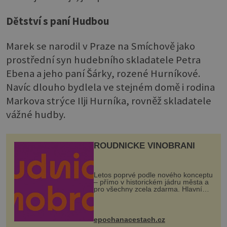
Dětství s paní Hudbou
Marek se narodil v Praze na Smíchově jako
prostřední syn hudebního skladatele Petra
Ebena a jeho paní Šárky, rozené Hurníkové.
Navíc dlouho bydlela ve stejném domě i rodina
Markova strýce Ilji Hurníka, rovněž skladatele
vážné hudby.
ROUDNICKÉ VINOBRANÍ
Letos poprvé podle nového konceptu
– přímo v historickém jádru města a
pro všechny zcela zdarma. Hlavní
program se odehraje na Karlově a
Husově náměstí. Návštěvníci se
mohou těšit na víno, burčák, pes...
epochanacestach.cz