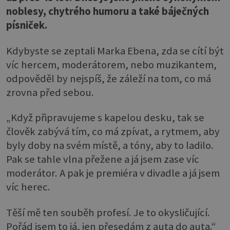
noblesy, chytrého humoru a také báječných
písniček.
Kdybyste se zeptali Marka Ebena, zda se cítí být
víc hercem, moderátorem, nebo muzikantem,
odpověděl by nejspíš, že záleží na tom, co má
zrovna před sebou.
„Když připravujeme s kapelou desku, tak se
člověk zabývá tím, co má zpívat, a rytmem, aby
byly doby na svém místě, a tóny, aby to ladilo.
Pak se tahle vlna přežene a já jsem zase víc
moderátor. A pak je premiéra v divadle a já jsem
víc herec.
Těší mě ten souběh profesí. Je to okysličující.
Pořád jsem to já, jen přesedám z auta do auta.“