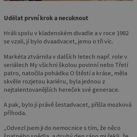
Udělat první krok a necuknout
Hráli spolu v kladenském divadle a v roce 1982
se vzali, jí bylo dvaadvacet, jemu o tři víc.
Markéta ztvárnila v dalších letech např. role v
seriálech My všichni školou povinní nebo Třetí
patro, natočila pohádku O štěstí a kráse, měla
skvěle rozjetou kariéru, byla jednou z
nejtalentovanějších hereček své generace.
A pak, bylo jí právě šestadvacet, přišla mozková
příhoda.
„Odvezl jsem ji do nemocnice s tím, že něco
špatného snědla, a druhý den ráno mi řekli, že