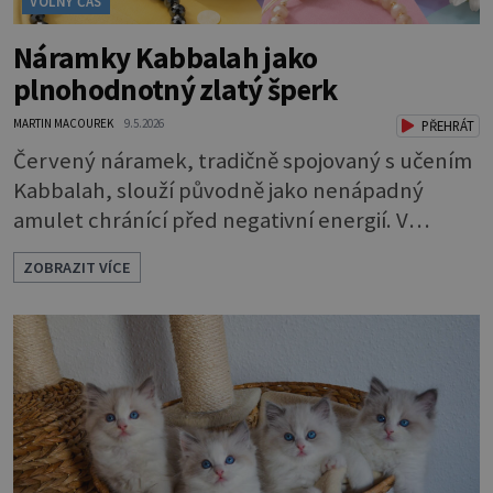
VOLNÝ ČAS
Náramky Kabbalah jako
plnohodnotný zlatý šperk
MARTIN MACOUREK
9.5.2026
PŘEHRÁT
Červený náramek, tradičně spojovaný s učením
Kabbalah, slouží původně jako nenápadný
amulet chránící před negativní energií. V
současné šperkařské tvorbě se však tento
ZOBRAZIT VÍCE
symbol posouvá na zcela novou úroveň. Značka
Aurino racionálně spojuje historický význam
červené šňůrky s trvalou hodnotou drahého
kovu, čímž vzniká elegantní a plnohodnotný
šperk vhodný pro každodenní nošení. Náramky
Kabbalah z