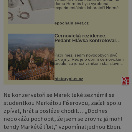
domu Hermès byla vyrobena
experimentálním laboratoří Hermès
Ateliers Horizons. Elegantní gadget
si vyžádal dva roky vývoje a chlubí
se ručně šitou hovězí kůží a
epochalnisvet.cz
kovový...
Černovická rezidence:
Pedant Hlávka kontroloval
každou cihlu
Patří mezi sedm novodobých divů
Ukrajiny. Řeč je o obřím černovickém
areálu, za jehož vznikem stál slavný
český architekt Josef Hlávka. Ten si
na něm dal mimořádně záležet. Jeho
stavební plány by při ...
historyplus.cz
Na konzervatoři se Marek také seznámil se
studentkou Markétou Fišerovou, začali spolu
zpívat, hrát a posléze chodit… „Dodnes
nedokážu pochopit, že jsem se zrovna já mohl
tehdy Markétě líbit,“ vzpomínal jednou Eben.