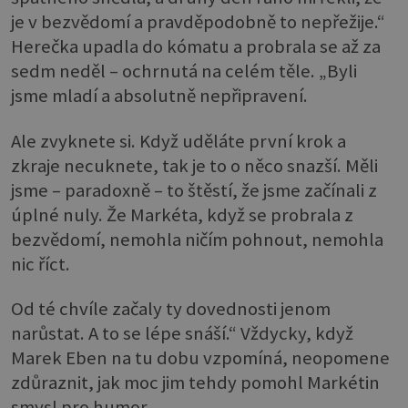
je v bezvědomí a pravděpodobně to nepřežije.“
Herečka upadla do kómatu a probrala se až za
sedm neděl – ochrnutá na celém těle. „Byli
jsme mladí a absolutně nepřipravení.
Ale zvyknete si. Když uděláte první krok a
zkraje necuknete, tak je to o něco snazší. Měli
jsme – paradoxně – to štěstí, že jsme začínali z
úplné nuly. Že Markéta, když se probrala z
bezvědomí, nemohla ničím pohnout, nemohla
nic říct.
Od té chvíle začaly ty dovednosti jenom
narůstat. A to se lépe snáší.“ Vždycky, když
Marek Eben na tu dobu vzpomíná, neopomene
zdůraznit, jak moc jim tehdy pomohl Markétin
smysl pro humor.