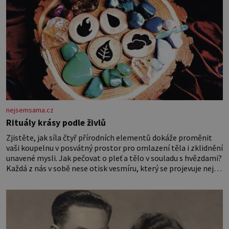
nejsemsama.cz
Rituály krásy podle živlů
Zjistěte, jak síla čtyř přírodních elementů dokáže proměnit
vaši koupelnu v posvátný prostor pro omlazení těla i zklidnění
unavené mysli. Jak pečovat o pleť a tělo v souladu s hvězdami?
Každá z nás v sobě nese otisk vesmíru, který se projevuje nejen
v naší povaze, ale i v potřebách naší pokožky. Ohnivá znamení
Ženy narozené ve znamení Berana, Lva a Střelce v sobě nesou
žár, odvahu a neutuchající elán. Vaše