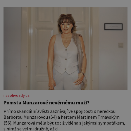
nasehvezdy.cz
Pomsta Munzarové nevěrnému muži?
Přímo skandální zvěsti zaznívají ve spojitosti s herečkou
Barborou Munzarovou (54) a hercem Martinem Trnavským
(56). Munzarová měla být totiž viděna s jakýmsi sympaťákem,
s nímž se velmi družně, až d