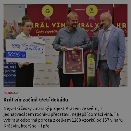
vznikne jeden z nejdokonalejších organismů
iluxus.cz
Král vín začíná třetí dekádu
Největší český vinařský projekt Král vín ve svém již
jednadvacátém ročníku představil nejlepší domácí vína. Ta
vybírala odborná porota z celkem 1260 vzorků od 157 vinařů.
Král vín, který se – i pře