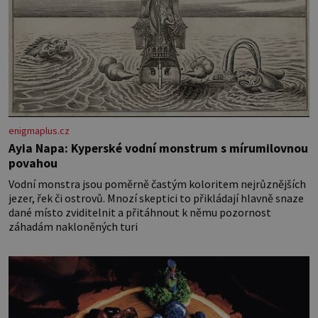
enigmaplus.cz
Ayia Napa: Kyperské vodní monstrum s mírumilovnou
povahou
Vodní monstra jsou poměrně častým koloritem nejrůznějších
jezer, řek či ostrovů. Mnozí skeptici to přikládají hlavně snaze
dané místo zviditelnit a přitáhnout k němu pozornost
záhadám nakloněných turi