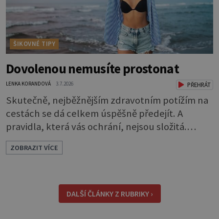
ŠIKOVNÉ TIPY
Dovolenou nemusíte prostonat
LENKA KORANDOVÁ
3.7.2026
PŘEHRÁT
Skutečně, nejběžnějším zdravotním potížím na
cestách se dá celkem úspěšně předejít. A
pravidla, která vás ochrání, nejsou složitá.
Riziko na talíři Drtivou většinu cestovatelských
ZOBRAZIT VÍCE
průjmů vyvolávají fekální bakterie. Do kuchyně
se mohou dostat s přirozeně hnojenou
zeleninou a při nedostatečné hygieně při
přípravě a výdeji jídla se snadno rozšíří ze
DALŠÍ ČLÁNKY Z RUBRIKY ›
zeleninového salátu i na další potraviny. Dobro