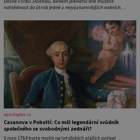
Desné v srdci Jeseníků. Během jediného dne můžete
nahlédnout do útrob jedné z nejvýznamnějších vodních
elektráren v Evropě, vydat se na horské hřebeny, projet se na
koloběžce a den zakončit poznáváním památek ve Velkých
Losinách nebo v termálním
epochaplus.cz
Casanova v Pobaltí: Co měl legendární svůdník
společného se svobodnými zednáři?
V roce 1764 byste mohli na lotyšských plážích potkat