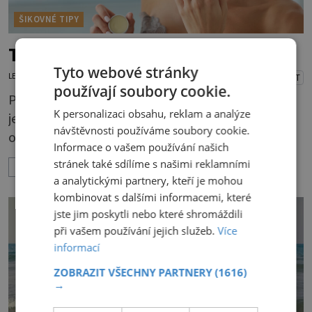
ŠIKOVNÉ TIPY
Tipy pro krásné rty
Tyto webové stránky
LENKA KORANDOVÁ
16.7.2026
PŘEHRÁT
používají soubory cookie.
Pokožka rtů patří k nejjemnějším vůbec, proto
K personalizaci obsahu, reklam a analýze
je pro její zdraví a pěkný vzhled nutná
návštěvnosti používáme soubory cookie.
odpovídající péče. Bez péče to nejde Rty se
Informace o vašem používání našich
neliší jen barvou, ale také mnohem tenčí
stránek také sdílíme s našimi reklamními
ZOBRAZIT VÍCE
povrchovou vrstvou než ostatní pleť a pokožka.
a analytickými partnery, kteří je mohou
Nezvláčňují je žádné mazové žlázy, proto jsou
kombinovat s dalšími informacemi, které
rty mnohem choulostivější a náchylné k
jste jim poskytli nebo které shromáždili
vysychání a praskání. Balzám na rty je proto
při vašem používání jejich služeb.
Více
informací
nutnou základní výbavou, pokud chce
ZOBRAZIT VŠECHNY PARTNERY
(1616)
→