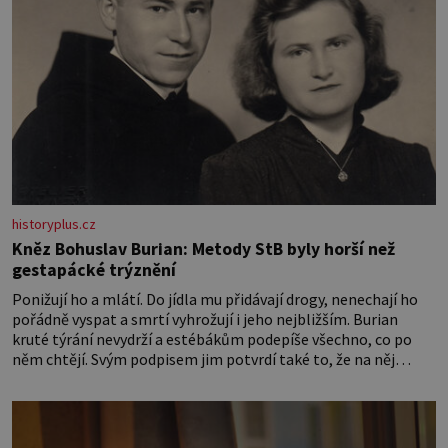
historyplus.cz
Kněz Bohuslav Burian: Metody StB byly horší než
gestapácké trýznění
Ponižují ho a mlátí. Do jídla mu přidávají drogy, nenechají ho
pořádně vyspat a smrtí vyhrožují i jeho nejbližším. Burian
kruté týrání nevydrží a estébákům podepíše všechno, co po
něm chtějí. Svým podpisem jim potvrdí také to, že na něj
během výslechů nikdo nevyvíjel fyzický ani psychický nátlak.
Syn brněnského řezníka chce být knězem a