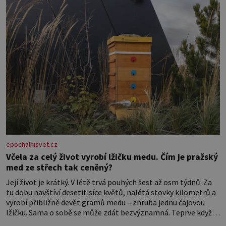
epochalnisvet.cz
Včela za celý život vyrobí lžičku medu. Čím je pražský
med ze střech tak ceněný?
Její život je krátký. V létě trvá pouhých šest až osm týdnů. Za
tu dobu navštíví desetitisíce květů, nalétá stovky kilometrů a
vyrobí přibližně devět gramů medu – zhruba jednu čajovou
lžičku. Sama o sobě se může zdát bezvýznamná. Teprve když
se spojí s dalšími desítkami tisíc příslušnic svého včelstva,