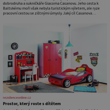
dobrodruha a sukničkáře Giacoma Casanovu. Jeho cesta k
Baltskému moři však nebyla turistickým výletem, ale ryze
pracovní cestou se zištnými úmysly. Jaký cíl Casanova
sledoval, když se například procházel uličkami lotyšské Rigy?
Casanova v Pobaltí kontaktoval tamní zednářské lóže. Nebyl v
této oblasti žádným nováčkem, protože do zednářské
rezidenceonline.cz
Prostor, který roste s dítětem