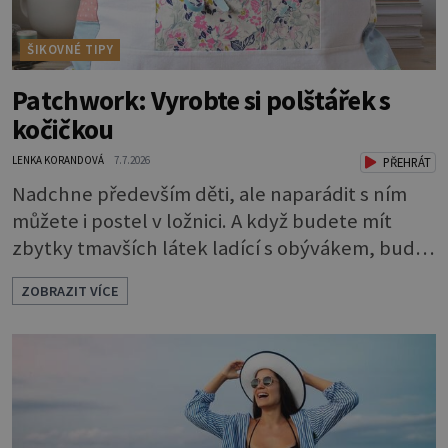
ŠIKOVNÉ TIPY
Patchwork: Vyrobte si polštářek s
kočičkou
LENKA KORANDOVÁ
7.7.2026
PŘEHRÁT
Nadchne především děti, ale naparádit s ním
můžete i postel v ložnici. A když budete mít
zbytky tmavších látek ladící s obývákem, bude
se hodit i tam. Budete potřebovat: - zbytky
ZOBRAZIT VÍCE
barevně sladěných bavlněných látek - 0,5 m
látky na vnitřní polštářek - duté vlákno na výplň
- 2 knoflíky - 0,5 m jednostranně nalepovacího
vlizelínu - pravítko a řezák nebo nůžky Přední
strana s aplikací 1. V