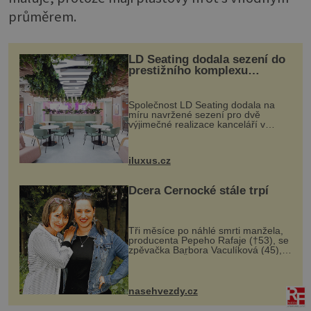
průměrem.
LD Seating dodala sezení do
prestižního komplexu
MediaCityUK v Salfordu
Společnost LD Seating dodala na
míru navržené sezení pro dvě
výjimečné realizace kanceláří v
areálu MediaCityUK v anglickém
Salfordu – konkrétně do budov Blue
Tower a Orange Tower. Komplex
iluxus.cz
budov Media...
Dcera Černocké stále trpí
Tři měsíce po náhlé smrti manžela,
producenta Pepeho Rafaje (†53), se
zpěvačka Barbora Vaculíková (45),
dcera Petry Černocké (75), poprvé
ozvala veřejnosti. Na sociální síti
sdílela, že se snaží fung...
nasehvezdy.cz