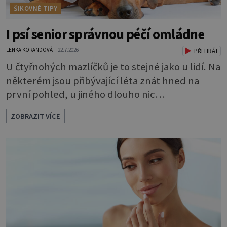
ŠIKOVNÉ TIPY
I psí senior správnou péčí omládne
LENKA KORANDOVÁ
22.7.2026
PŘEHRÁT
U čtyřnohých mazlíčků je to stejné jako u lidí. Na
některém jsou přibývající léta znát hned na
první pohled, u jiného dlouho nic
nezaznamenáte. Přesto byste si měli staršího
ZOBRAZIT VÍCE
psa více všímat, aby vám neunikly důležité
signály, že něco není v pořádku. Včasná péče
mu může prodloužit i zkvalitnit život. Hůře
tráví U starších psů je třeba myslet na to, že
mohou mít v nepořádku zažívání.