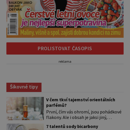
PROLISTOVAT ČASOPIS
reklama
Šikovné tipy
V čem tkví tajemství orientálních
parfémů?
První, čím vás ohromí, jsou pohádkové
flakony. Ale i obsah je jaksi jiný,
svůdnější a vábivější než vůně z našich
7 talentů sody bicarbony
parfumérií. Čím to? V arabské kultuře