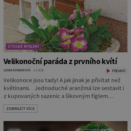
vašeho interiéru hodit?Dřevěný nábytek sluší
každému pokoji. Jak ho správně použít? Které
tedy
ÚTULNÉ BYDLENÍ
Velikonoční paráda z prvního kvítí
LENKA KORANDOVÁ
2.4.2026
PŘEHRÁT
Velikonoce jsou tady! A jak jinak je přivítat než
květinami. Jednoduché aranžmá lze sestavit i
z kupovaných sazenic a šikovným fíglem
docílíte toho, aby výsledek působil jako dílo
ZOBRAZIT VÍCE
profesionála. Rostliny vyndejte z pěstebních
květináčků a zasaďte je. Povrch zeminy pod listy
pokryjte mechem. Podél okraje pak pomocí