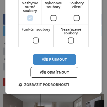
Nezbytně
Výkonové
Soubory
nutné
soubory
cílení
PŘEHRÁT ČLÁNEK
soubory
Sdílet na Facebooku
Funkční soubory
Nezařazené
Sdílet na Twitteru
soubory
Předchozí článek
(Ne)čaje, požitek bez kofeinu
Další článek
VŠE PŘIJMOUT
Probuďte jiřinky
VŠE ODMÍTNOUT
Související články
ZOBRAZIT PODROBNOSTI