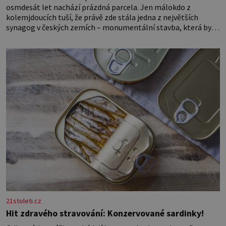
osmdesát let nachází prázdná parcela. Jen málokdo z
kolemjdoucích tuší, že právě zde stála jedna z největších
synagog v českých zemích – monumentální stavba, která byla
po desetiletí symbolem sebevědomé a prosperující židovské
komunity. Brněnská Velká synagoga byla slavnostně otevřena
v roce
21stoleti.cz
Hit zdravého stravování: Konzervované sardinky!