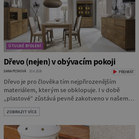
ÚTULNÉ BYDLENÍ
Dřevo (nejen) v obývacím pokoji
DANA PEŠKOVÁ
10.6.2026
PŘEHRÁT
Dřevo je pro člověka tím nejpřirozenějším
materiálem, kterým se obklopuje. I v době
„plastové“ zůstává pevně zakotveno v našem
životě. Se dřevem jsme tak srostlí, že je nám
ZOBRAZIT VÍCE
příjemné na dotyk, voní nám a podporuje
kladné vlivy našeho prostředí. Máte chuť
pořídit si 100% masiv a nevíte, jestli se bude do