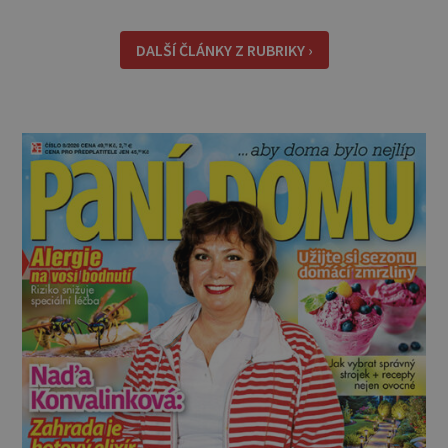
podle kterých vybírejte. Způsob uchycení *
Napínací prostěradla: Jsou pohodlná, snadno
DALŠÍ ČLÁNKY Z RUBRIKY ›
se s nimi manipu