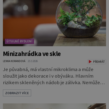
lžíce nasypejte dekorativní štěrk.Díky úpravě
povrchu je z obyčejn
ÚTULNÉ BYDLENÍ
Minizahrádka ve skle
LENKA KORANDOVÁ
23.3.2026
PŘEHRÁT
Je půvabná, má vlastní mikroklima a může
sloužit jako dekorace i v obýváku. Hlavním
rizikem skleněných nádob je zálivka. Nemůže
odtékat a bude se hromadit u dna. To by rychle
ZOBRAZIT VÍCE
vedlo k zahnívání rostlin. Proto je nutné
vytvořit dostatečně vysokou drenážní vrstvu,
která vodu pojme a bude chránit kořeny.