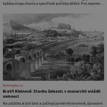
každou etapu života a specifické potřeby dítěte. Pro nejmenší
je klíčová jednoduchost, měkkost a bezpečí, proto by pokoj
miminka měl působit především klidně a útulně. Předškolní
věk je
historyplus.cz
Bratři Kleinové: Stavbu železnic v monarchii ovládli
samouci
Na začátku je jich šest a začínají poměrně skromně, úpravami