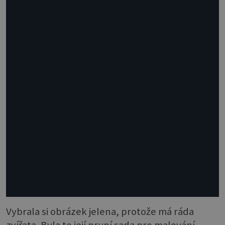
Vybrala si obrázek jelena, protože má ráda
zvířata. Byla to její první sada pro malování