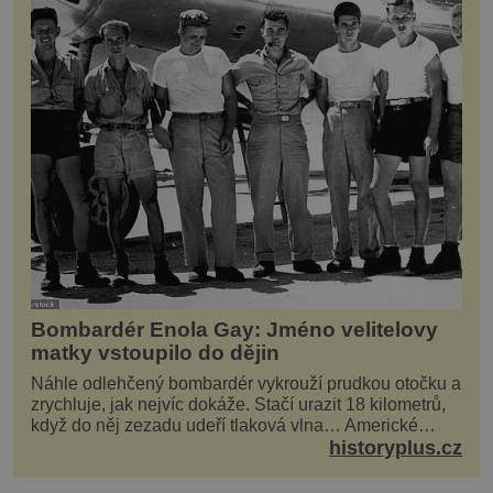
Bombardér Enola Gay: Jméno velitelovy
matky vstoupilo do dějin
Náhle odlehčený bombardér vykrouží prudkou otočku a
zrychluje, jak nejvíc dokáže. Stačí urazit 18 kilometrů,
když do něj zezadu udeří tlaková vlna… Americké
rozhodnutí svrhnout ničivou jadernou bombu ...
historyplus.cz