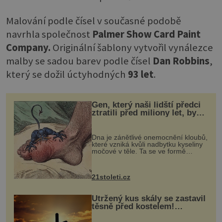
Malování podle čísel v současné podobě
navrhla společnost
Palmer Show Card Paint
Company.
Originální šablony vytvořil vynálezce
malby se sadou barev podle čísel
Dan Robbins
,
který se dožil úctyhodných
93 let
.
Gen, který naši lidští předci
ztratili před miliony let, by
mohl pomoci s léčbou
„nemoci králů“
Dna je zánětlivé onemocnění kloubů,
které vzniká kvůli nadbytku kyseliny
močové v těle. Ta se ve formě
krystalků ukládá v blízkosti kloubů,
nejčastěji přitom postihuje palce na
nohou, a způsobuje bole...
21stoleti.cz
Utržený kus skály se zastavil
těsně před kostelem!
Ochránila ho boží síla?