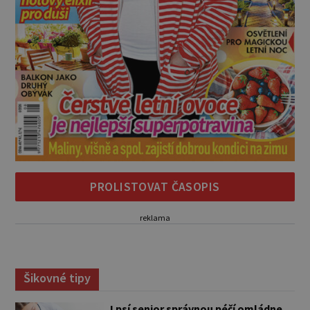
PROLISTOVAT ČASOPIS
reklama
Šikovné tipy
I psí senior správnou péčí omládne