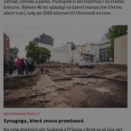
zahrad, rybníků a parků. Postupně si ale troufnou i na stavbu
železnic. Během 40 let vybudují na území monarchie třetinu
všech tratí, tedy asi 3500 kilometrů! Ohromně na tom
zbohatnou… Podnikavého ducha zdědí bratři Kleinové po otci
Johannovi (1756–1835), který má malý statek na Jesenicku
epochanacestach.cz
Synagoga, která znovu promlouvá
Na rohu dnešních ulic Spálená a Přízova v Brně se už více než