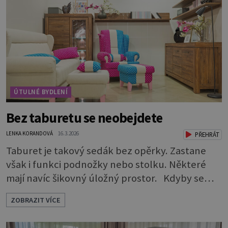
Potřebuje 3 vrstvy: * Na dno dobře vymyté
nádoby naskládejte omyté oblázky. Vrstva by m
ÚTULNÉ BYDLENÍ
Bez taburetu se neobejdete
LENKA KORANDOVÁ
16.3.2026
PŘEHRÁT
Taburet je takový sedák bez opěrky. Zastane
však i funkci podnožky nebo stolku. Některé
mají navíc šikovný úložný prostor. Kdyby se
rozdávaly ceny za nejskromnější, a přitom
ZOBRAZIT VÍCE
užitečný a praktický kus nábytku, určitě by
vyhrál taburet. Je nevtíravý, nenápadný, klidně