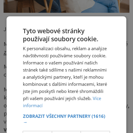
Jak si vybrat obraz
Tyto webové stránky
používají soubory cookie.
Malování podle čísel pro začátečníky i pokročilé
K personalizaci obsahu, reklam a analýze
začněte
něčím snadným.
návštěvnosti používáme soubory cookie.
Informace o vašem používání našich
Motivů pro malování podle čísel pro dospělé je
stránek také sdílíme s našimi reklamními
celá řada.
a analytickými partnery, kteří je mohou
kombinovat s dalšími informacemi, které
Můžete malovat zvířata, květiny, rostliny,
jste jim poskytli nebo které shromáždili
krajinu, zátiší, města, místa i stavby, známé
při vašem používání jejich služeb.
Více
osobnosti, auta, romantické i abstraktní obrazy,
informací
pop-art, znamení zvěrokruhu a nechat si
ZOBRAZIT VŠECHNY PARTNERY
(1616)
vytvořit obraz pro malování podle čísel
podle
→
vlastní fotografie