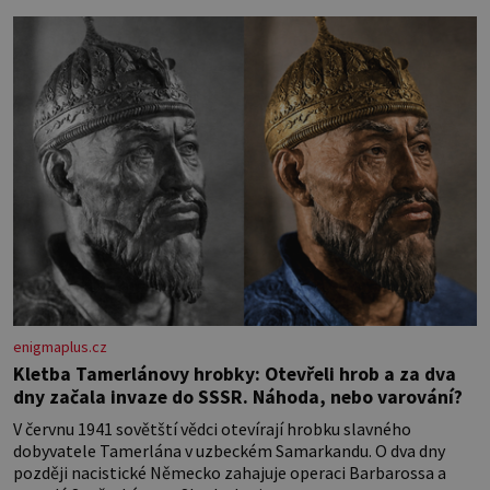
letišti ozve věta, která změní
enigmaplus.cz
Kletba Tamerlánovy hrobky: Otevřeli hrob a za dva
dny začala invaze do SSSR. Náhoda, nebo varování?
V červnu 1941 sovětští vědci otevírají hrobku slavného
dobyvatele Tamerlána v uzbeckém Samarkandu. O dva dny
později nacistické Německo zahajuje operaci Barbarossa a