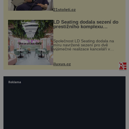
zákrok. Ultrazvuk zase není vhodný
k dostatečně přesnému zacílení ...
21stoleti.cz
LD Seating dodala sezení do
prestižního komplexu
MediaCityUK v Salfordu
Společnost LD Seating dodala na
míru navržené sezení pro dvě
výjimečné realizace kanceláří v
areálu MediaCityUK v anglickém
Salfordu – konkrétně do budov Blue
Tower a Orange Tower. Komplex
iluxus.cz
budov Media...
Reklama