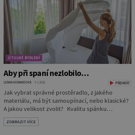
si sedí opodál a čeká, až na něj přijde řada, aniž
by jakkoli rušil nebo překážel. A když je ho
zapotřebí, je pohotově p
ÚTULNÉ BYDLENÍ
Aby při spaní nezlobilo…
LENKA KORANDOVÁ
5.3.2026
PŘEHRÁT
Jak vybrat správné prostěradlo, z jakého
materiálu, má být samoupínací, nebo klasické?
A jakou velikost zvolit? Kvalitu spánku
neovlivňuje jen postel a matrace, důležitý je i
ZOBRAZIT VÍCE
správný výběr prostěradla. Až si ho půjdete
koupit, zaměřte se na čtyři důležité aspekty,