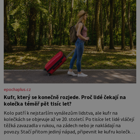
jednostranně nalepovacího […]
epochaplus.cz
Kufr, který se konečně rozjede. Proč lidé čekají na
kolečka téměř pět tisíc let?
Kolo patří k nejstarším vynálezům lidstva, ale kufr na
kolečkách se objevuje až ve 20. století. Po tisíce let lidé vláčejí
těžká zavazadla v rukou, na zádech nebo je nakládají na
povozy. Stačí přitom jediný nápad, připevnit ke kufru kolečka.
Jenže právě ten nikdo dlouho nedostane. Až jednou se na