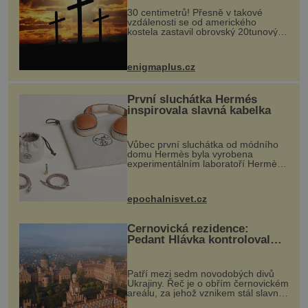
30 centimetrů! Přesně v takové
vzdálenosti se od amerického
kostela zastavil obrovský 20tunový
balvan, který se v květnu 2014
nečekaně odtrhl od nedaleké skály
při její demolici. Podle místních stojí
enigmaplus.cz
...
První sluchátka Hermés
inspirovala slavná kabelka
Vůbec první sluchátka od módního
domu Hermès byla vyrobena
experimentálním laboratoří Hermès
Ateliers Horizons. Elegantní gadget
si vyžádal dva roky vývoje a chlubí
se ručně šitou hovězí kůží a
epochalnisvet.cz
kovový...
Černovická rezidence:
Pedant Hlávka kontroloval
každou cihlu
Patří mezi sedm novodobých divů
Ukrajiny. Řeč je o obřím černovickém
areálu, za jehož vznikem stál slavný
český architekt Josef Hlávka. Ten si