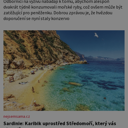
Odborníci na výživu nabádají k tomu, abychom alespoň
dvakrát týdně konzumovali mořské ryby, což ovšem může být
zatěžující pro peněženku. Dobrou zprávou je, že hvězdou
doporučení se nyní staly konzervo
nejsemsama.cz
Sardinie: Karibik uprostřed Středomoří, který vás