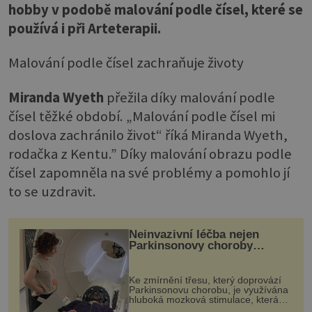
hobby v podobě malování podle čísel, které se
používá i při Arteterapii.
Malování podle čísel zachraňuje životy
Miranda Wyeth
přežila díky malování podle
čísel těžké období. „Malování podle čísel mi
doslova zachránilo život“ říká Miranda Wyeth,
rodačka z Kentu.” Díky malování obrazu podle
čísel zapomněla na své problémy a pomohlo jí
to se uzdravit.
Neinvazivní léčba nejen
Parkinsonovy choroby
pomocí ultrazvukové
„helmy“
Ke zmírnění třesu, který doprovází
Parkinsonovu chorobu, je využívána
hluboká mozková stimulace, která
však vyžaduje vysoce invazivní