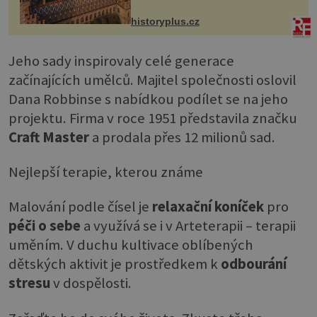
na něm dal mimořádně záležet. Jeho
stavební plány by při ...
historyplus.cz
Jeho sady inspirovaly celé generace
začínajících umělců. Majitel společnosti oslovil
Dana Robbinse s nabídkou podílet se na jeho
projektu. Firma v roce 1951 představila značku
Craft Master
a prodala přes 12 milionů sad.
Nejlepší terapie, kterou známe
Malování podle čísel je
relaxační koníček
pro
péči o sebe
a využívá se i v Arteterapii – terapii
uměním. V duchu kultivace oblíbených
dětských aktivit je prostředkem k
odbourání
stresu
v dospělosti.