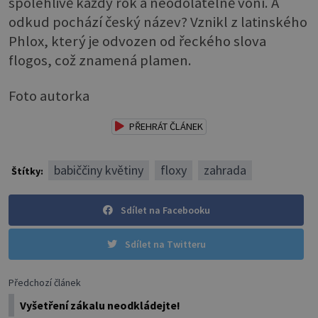
spolehlivě každý rok a neodolatelně voní. A
odkud pochází český název? Vznikl z latinského
Phlox, který je odvozen od řeckého slova
flogos, což znamená plamen.
Foto autorka
PŘEHRÁT ČLÁNEK
babiččiny květiny
floxy
zahrada
Štítky:
Sdílet na Facebooku
Sdílet na Twitteru
Předchozí článek
Vyšetření zákalu neodkládejte!