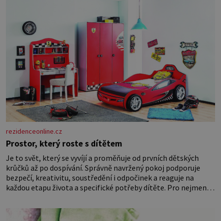
rezidenceonline.cz
Prostor, který roste s dítětem
Je to svět, který se vyvíjí a proměňuje od prvních dětských
krůčků až po dospívání. Správně navržený pokoj podporuje
bezpečí, kreativitu, soustředění i odpočinek a reaguje na
každou etapu života a specifické potřeby dítěte. Pro nejmenší
je klíčová jednoduchost, měkkost a bezpečí, proto by pokoj
miminka měl působit především klidně a útulně. Předškolní
věk je