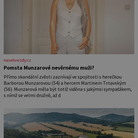
nasehvezdy.cz
Pomsta Munzarové nevěrnému muži?
Přímo skandální zvěsti zaznívají ve spojitosti s herečkou
Barborou Munzarovou (54) a hercem Martinem Trnavským
(56). Munzarová měla být totiž viděna s jakýmsi sympaťákem,
s nímž se velmi družně, až d