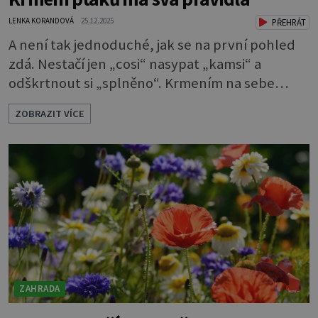
LENKA KORANDOVÁ
25.12.2025
PŘEHRÁT
A není tak jednoduché, jak se na první pohled
zdá. Nestačí jen „cosi“ nasypat „kamsi“ a
odškrtnout si „splněno“. Krmením na sebe
berete mnohem větší závazek a zodpovědnost.
ZOBRAZIT VÍCE
Máte v plánu sypat v zimě zpěvavým
opeřencům nějaké dobroty? Pak byste měli
vědět pár pravidel, která je při tom nutno
dodržovat. Jinak můžete ptákům víc uškodit
než pomoci. Ornitologové varují, že špatné
krmení je
ZAHRADA