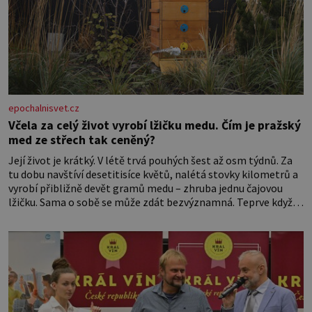
epochalnisvet.cz
Včela za celý život vyrobí lžičku medu. Čím je pražský
med ze střech tak ceněný?
Její život je krátký. V létě trvá pouhých šest až osm týdnů. Za
tu dobu navštíví desetitisíce květů, nalétá stovky kilometrů a
vyrobí přibližně devět gramů medu – zhruba jednu čajovou
lžičku. Sama o sobě se může zdát bezvýznamná. Teprve když
se spojí s dalšími desítkami tisíc příslušnic svého včelstva,
vznikne jeden z nejdokonalejších organismů