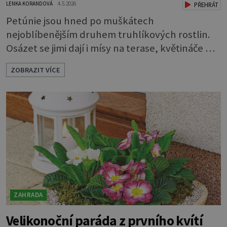
LENKA KORANDOVÁ
4.5.2026
PŘEHRÁT
Petúnie jsou hned po muškátech
nejoblíbenějším druhem truhlíkových rostlin.
Osázet se jimi dají i mísy na terase, květináče na
balkoně, a dokonce i záhony. Každoročně se
ZOBRAZIT VÍCE
rozsáhlá nabídka petúnií a jejich nejbližších
příbuzných surfinií rozrůstá o nové a nové
druhy a kultivary. Ty se vzhledem buď prolínají
a zdánlivě splývají, nebo se naopak výrazně liší
od svých předchůdkyň. Ja
ZAHRADA
Velikonoční paráda z prvního kvítí