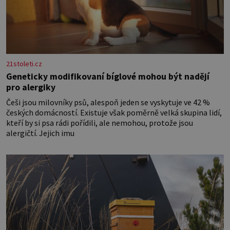
21stoleti.cz
Geneticky modifikovaní bíglové mohou být nadějí
pro alergiky
Češi jsou milovníky psů, alespoň jeden se vyskytuje ve 42 %
českých domácností. Existuje však poměrně velká skupina lidí,
kteří by si psa rádi pořídili, ale nemohou, protože jsou
alergičtí. Jejich imu