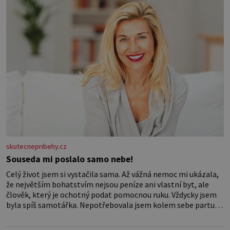
skutecnepribehy.cz
Souseda mi poslalo samo nebe!
Celý život jsem si vystačila sama. Až vážná nemoc mi ukázala,
že největším bohatstvím nejsou peníze ani vlastní byt, ale
člověk, který je ochotný podat pomocnou ruku. Vždycky jsem
byla spíš samotářka. Nepotřebovala jsem kolem sebe partu
kamarádek ani partnera. Stačily mi knihy, práce a hlavně klid.
Hned po studiích jsem odešla z rodného města,