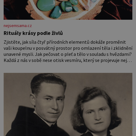
nejsemsama.cz
Rituály krásy podle živlů
Zjistěte, jak síla čtyř přírodních elementů dokáže proměnit
vaši koupelnu v posvátný prostor pro omlazení těla i zklidnění
unavené mysli. Jak pečovat o pleť a tělo v souladu s hvězdami?
Každá z nás v sobě nese otisk vesmíru, který se projevuje nejen
v naší povaze, ale i v potřebách naší pokožky. Ohnivá znamení
Ženy narozené ve znamení Berana, Lva a Střelce v sobě nesou
žár, odvahu a neutuchající elán. Vaše