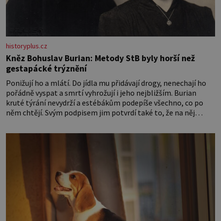
historyplus.cz
Kněz Bohuslav Burian: Metody StB byly horší než
gestapácké trýznění
Ponižují ho a mlátí. Do jídla mu přidávají drogy, nenechají ho
pořádně vyspat a smrtí vyhrožují i jeho nejbližším. Burian
kruté týrání nevydrží a estébákům podepíše všechno, co po
něm chtějí. Svým podpisem jim potvrdí také to, že na něj
během výslechů nikdo nevyvíjel fyzický ani psychický nátlak.
Syn brněnského řezníka chce být knězem a