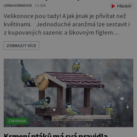
LENKA KORANDOVÁ
2.4.2026
PŘEHRÁT
Velikonoce jsou tady! A jak jinak je přivítat než
květinami. Jednoduché aranžmá lze sestavit i
z kupovaných sazenic a šikovným fíglem
docílíte toho, aby výsledek působil jako dílo
ZOBRAZIT VÍCE
profesionála. Rostliny vyndejte z pěstebních
květináčků a zasaďte je. Povrch zeminy pod listy
pokryjte mechem. Podél okraje pak pomocí
lžíce nasypejte dekorativní štěrk.Díky úpravě
povrchu je z obyčejn
ZAHRADA
Krmení ptáků má svá pravidla