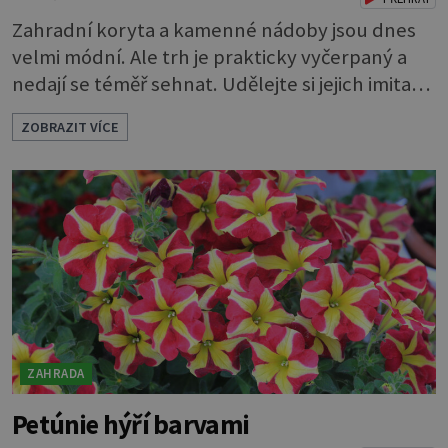
Zahradní koryta a kamenné nádoby jsou dnes
velmi módní. Ale trh je prakticky vyčerpaný a
nedají se téměř sehnat. Udělejte si jejich imitaci,
která je téměř k nerozeznání od originálu.
ZOBRAZIT VÍCE
Ozdobte se zahradu vlastnoručně vyrobenými
nádobami z umělého kamene. Můžete si ho
udělat sami. Z hmoty, které se říká hypertufa. A
co víc, můžete si vymyslet, jaký bude mít tvar,
jak bude velký i jaký mu určíte os
ZAHRADA
Petúnie hýří barvami