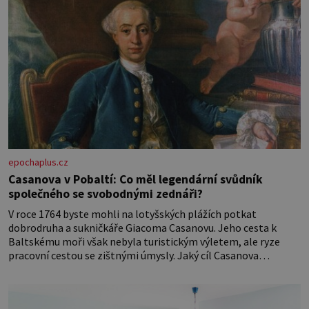
epochaplus.cz
Casanova v Pobaltí: Co měl legendární svůdník
společného se svobodnými zednáři?
V roce 1764 byste mohli na lotyšských plážích potkat
dobrodruha a sukničkáře Giacoma Casanovu. Jeho cesta k
Baltskému moři však nebyla turistickým výletem, ale ryze
pracovní cestou se zištnými úmysly. Jaký cíl Casanova
sledoval, když se například procházel uličkami lotyšské Rigy?
Casanova v Pobaltí kontaktoval tamní zednářské lóže. Nebyl v
této oblasti žádným nováčkem, protože do zednářské