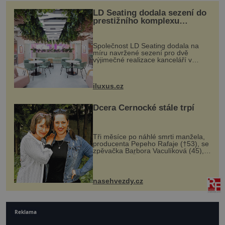
LD Seating dodala sezení do
prestižního komplexu
MediaCityUK v Salfordu
Společnost LD Seating dodala na
míru navržené sezení pro dvě
výjimečné realizace kanceláří v
areálu MediaCityUK v anglickém
Salfordu – konkrétně do budov Blue
Tower a Orange Tower. Komplex
iluxus.cz
budov Media...
Dcera Černocké stále trpí
Tři měsíce po náhlé smrti manžela,
producenta Pepeho Rafaje (†53), se
zpěvačka Barbora Vaculíková (45),
dcera Petry Černocké (75), poprvé
ozvala veřejnosti. Na sociální síti
sdílela, že se snaží fung...
nasehvezdy.cz
Reklama