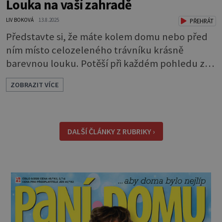
Louka na vaší zahradě
LIV BOKOVÁ
13.8.2025
PŘEHRÁT
Představte si, že máte kolem domu nebo před
ním místo celozeleného trávníku krásně
barevnou louku. Potěší při každém pohledu z
okna a navíc příláká užitečný hmyz. Kousek
ZOBRAZIT VÍCE
louky můžete mít i na úplně malém pozemku.
Velice hezké jsou různé pásy lučních květin
působící jako oddělovací prvky nebo okrasné
lemování. Louka také dodá vaší zahradě trochu
DALŠÍ ČLÁNKY Z RUBRIKY ›
divokosti. Při plánování zeleně, bez ohledu na