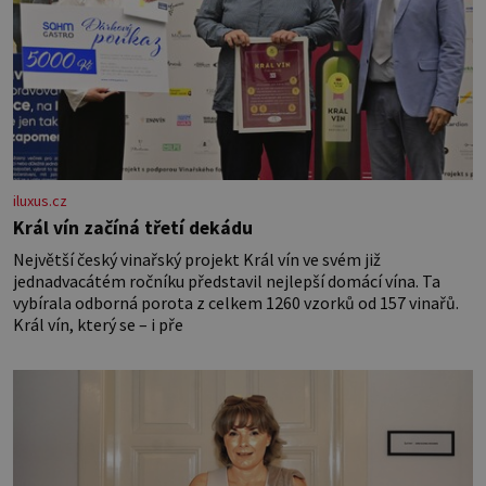
iluxus.cz
Král vín začíná třetí dekádu
Největší český vinařský projekt Král vín ve svém již
jednadvacátém ročníku představil nejlepší domácí vína. Ta
vybírala odborná porota z celkem 1260 vzorků od 157 vinařů.
Král vín, který se – i pře