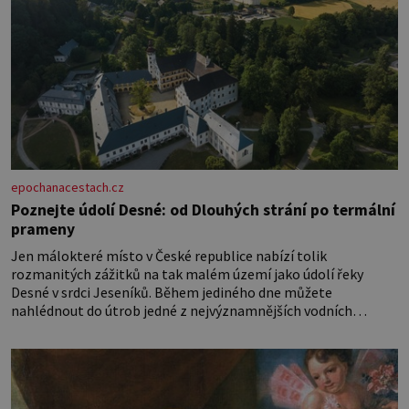
epochanacestach.cz
Poznejte údolí Desné: od Dlouhých strání po termální
prameny
Jen málokteré místo v České republice nabízí tolik
rozmanitých zážitků na tak malém území jako údolí řeky
Desné v srdci Jeseníků. Během jediného dne můžete
nahlédnout do útrob jedné z nejvýznamnějších vodních
elektráren v Evropě, vydat se na horské hřebeny, projet se na
koloběžce a den zakončit poznáváním památek ve Velkých
Losinách nebo v termálním