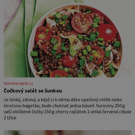
tisicereceptu.cz
Čočkový salát se šunkou
Je lehký, zdravý, a když si k němu dáte opečený chléb nebo
čerstvou bagetku, bude chutnat jedna báseň. Suroviny 250 g
vaší oblíbené čočky 150 g cherry rajčátek 1 velká červená cibule
2 lžíce