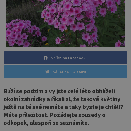
Sdílet na Facebooku
Sdílet na Twitteru
Blíží se podzim a vy jste celé léto obhlíželi
okolní zahrádky a říkali si, že takové květiny
ještě na té své nemáte a taky byste je chtěli?
Máte příležitost. Požádejte sousedy o
odkopek, alespoň se seznámíte.