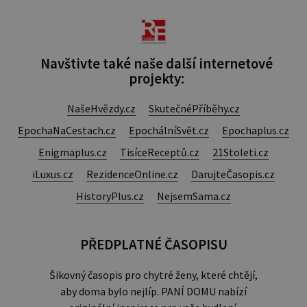
Navštivte také naše další internetové
projekty:
NašeHvězdy.cz
SkutečnéPříběhy.cz
EpochaNaCestach.cz
EpochálníSvět.cz
Epochaplus.cz
Enigmaplus.cz
TisíceReceptů.cz
21Stoleti.cz
iLuxus.cz
RezidenceOnline.cz
DarujteČasopis.cz
HistoryPlus.cz
NejsemSama.cz
PŘEDPLATNÉ ČASOPISU
Šikovný časopis pro chytré ženy, které chtějí,
aby doma bylo nejlíp. PANÍ DOMU nabízí