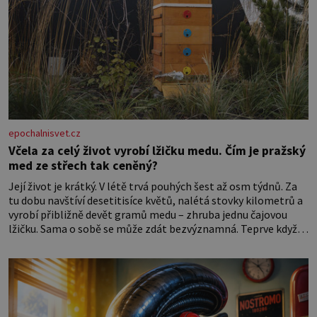
epochalnisvet.cz
Včela za celý život vyrobí lžičku medu. Čím je pražský
med ze střech tak ceněný?
Její život je krátký. V létě trvá pouhých šest až osm týdnů. Za
tu dobu navštíví desetitisíce květů, nalétá stovky kilometrů a
vyrobí přibližně devět gramů medu – zhruba jednu čajovou
lžičku. Sama o sobě se může zdát bezvýznamná. Teprve když
se spojí s dalšími desítkami tisíc příslušnic svého včelstva,
vznikne jeden z nejdokonalejších organismů