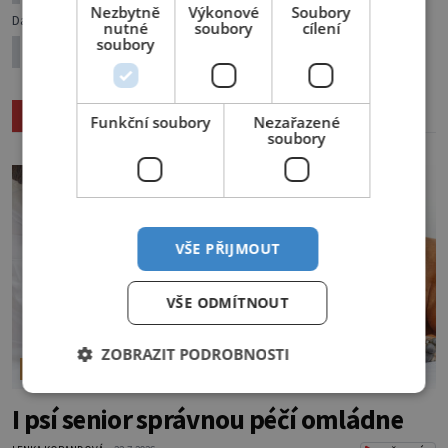
Nezbytně
Výkonové
Soubory
Další článek
nutné
soubory
cílení
soubory
Čisté tlapky půlka zdraví
Související články
Funkční soubory
Nezařazené
soubory
VŠE PŘIJMOUT
VŠE ODMÍTNOUT
ZOBRAZIT PODROBNOSTI
ŠIKOVNÉ TIPY
I psí senior správnou péčí omládne