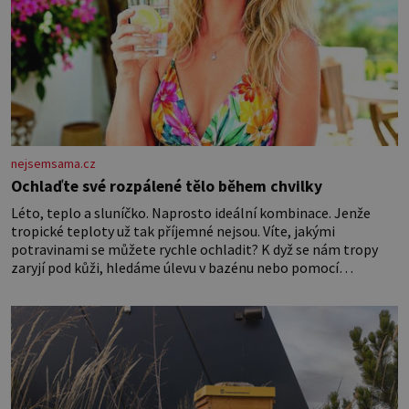
nejsemsama.cz
Ochlaďte své rozpálené tělo během chvilky
Léto, teplo a sluníčko. Naprosto ideální kombinace. Jenže
tropické teploty už tak příjemné nejsou. Víte, jakými
potravinami se můžete rychle ochladit? K dyž se nám tropy
zaryjí pod kůži, hledáme úlevu v bazénu nebo pomocí
klimatizace. Jenže ne vždycky můžeme být v jejich blízkosti.
Nemusíte však zoufat. Pokud budete mít promyšlený
jídelníček, žadné pařáky si na vás