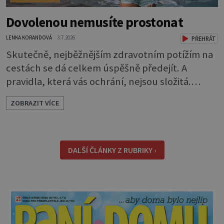
Dovolenou nemusíte prostonat
LENKA KORANDOVÁ
3.7.2026
PŘEHRÁT
Skutečně, nejběžnějším zdravotním potížím na
cestách se dá celkem úspěšně předejít. A
pravidla, která vás ochrání, nejsou složitá.
Riziko na talíři Drtivou většinu cestovatelských
ZOBRAZIT VÍCE
průjmů vyvolávají fekální bakterie. Do kuchyně
se mohou dostat s přirozeně hnojenou
zeleninou a při nedostatečné hygieně při
přípravě a výdeji jídla se snadno rozšíří ze
DALŠÍ ČLÁNKY Z RUBRIKY ›
zeleninového salátu i na další potraviny. Dobro