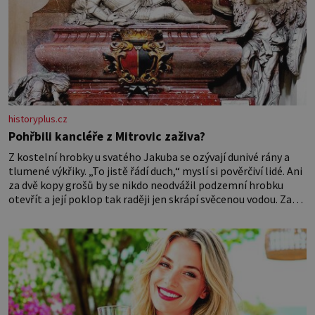
historyplus.cz
Pohřbili kancléře z Mitrovic zaživa?
Z kostelní hrobky u svatého Jakuba se ozývají dunivé rány a
tlumené výkřiky. „To jistě řádí duch,“ myslí si pověrčiví lidé. Ani
za dvě kopy grošů by se nikdo neodvážil podzemní hrobku
otevřít a její poklop tak raději jen skrápí svěcenou vodou. Za
několik dní divné burácení skutečně ustane. Když o mnoho let
později hrobku