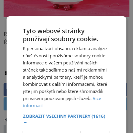
Tyto webové stránky
Realizace: Zuzana Řeřichová, Foto: Michaela
používají soubory cookie.
Říhová (fotoatelier.cz)
K personalizaci obsahu, reklam a analýze
PŘEHRÁT ČLÁNEK
návštěvnosti používáme soubory cookie.
Informace o vašem používání našich
stránek také sdílíme s našimi reklamními
dekorace
květináče
zdobení
Štítky:
a analytickými partnery, kteří je mohou
kombinovat s dalšími informacemi, které
Sdílet na Facebooku
jste jim poskytli nebo které shromáždili
při vašem používání jejich služeb.
Více
Sdílet na Twitteru
informací
ZOBRAZIT VŠECHNY PARTNERY
(1616)
Předchozí článek
→
Obyčejná rýže? Ani nápad!