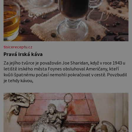
tisicereceptu.cz
Pravá irská káva
Za jejího tvůrce je považován Joe Sharidan, když v roce 1943 u
letiště irského města Foynes obsluhoval Američany, kteří
kvůli špatnému počasí nemohli pokračovat v cestě. Povzbudil
je tehdy kávou,