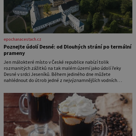
epochanacestach.cz
Poznejte údolí Desné: od Dlouhých strání po termální
prameny
Jen málokteré místo v České republice nabízí tolik
rozmanitých zážitků na tak malém území jako údolí řeky
Desné v srdci Jeseníků. Během jediného dne můžete
nahlédnout do útrob jedné z nejvýznamnějších vodních
elektráren v Evropě, vydat se na horské hřebeny, projet se na
koloběžce a den zakončit poznáváním památek ve Velkých
Losinách nebo v termálním