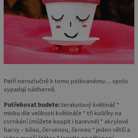
Patří nerozlučně k tomu polévanému… spolu
vypadají nádherně.
Potřebovat budete:
terakotový květináč *
misku dle velikosti květináče * tři kuličky na
cvrnkání (můžete koupit i barevné) * akrylové
barvy – bílou, červenou, černou * jeden větší a
jeden menší štětec * lepidlo na přilepení