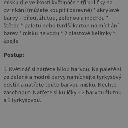
misku dle velikosti květináče * tři kuličky na
cvrnkání (můžete koupit i barevné) * akrylové
barvy – bílou, žlutou, zelenou a modrou *
štětec * paletu nebo tvrdší karton na míchání
barev * misku na vodu * 2 plastové kelímky *
špejle
Postup:
1. Květináč si natřete bílou barvou. Na paletě si
ze zelené a modré barvy namíchejte tyrkysový
odstín a natřete touto barvou misku. Nechte
zaschnout. Natřete si kuličky – 2 barvou žlutou
a 1 tyrkysovou.