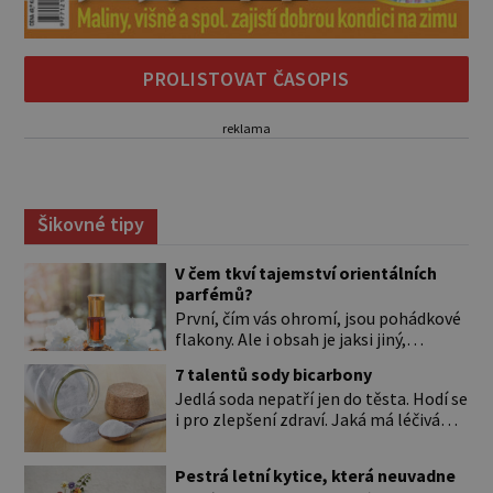
PROLISTOVAT ČASOPIS
reklama
Šikovné tipy
V čem tkví tajemství orientálních
parfémů?
První, čím vás ohromí, jsou pohádkové
flakony. Ale i obsah je jaksi jiný,
svůdnější a vábivější než vůně z našich
7 talentů sody bicarbony
parfumérií. Čím to? V arabské kultuře
Jedlá soda nepatří jen do těsta. Hodí se
mají vůně mnohem delší tradici než
i pro zlepšení zdraví. Jaká má léčivá
v naší. Jejich původní účel byl nejspíš
použití? Úplně na začátku je důležité si
hygienický. Co je čisté, to voní. Jak
to ujasnit. Existují dva typy sody. *
voní? Při testování orientálních vůní
Pestrá letní kytice, která neuvadne
Jedlá soda (pro úplnost je to
nejspíš zjistíte, že jen málokterá se