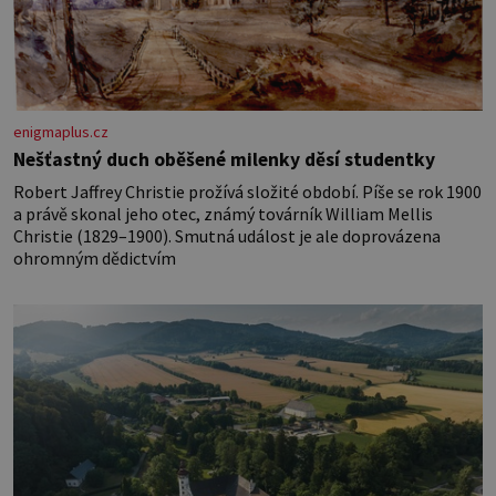
enigmaplus.cz
Nešťastný duch oběšené milenky děsí studentky
Robert Jaffrey Christie prožívá složité období. Píše se rok 1900
a právě skonal jeho otec, známý továrník William Mellis
Christie (1829–1900). Smutná událost je ale doprovázena
ohromným dědictvím