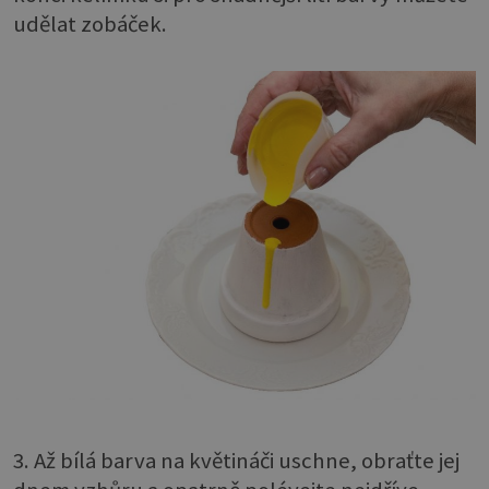
udělat zobáček.
3. Až bílá barva na květináči uschne, obraťte jej