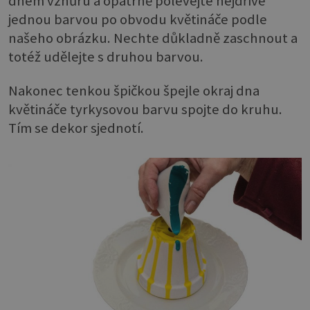
dnem vzhůru a opatrně polévejte nejdříve
jednou barvou po obvodu květináče podle
našeho obrázku. Nechte důkladně zaschnout a
totéž udělejte s druhou barvou.
Nakonec tenkou špičkou špejle okraj dna
květináče tyrkysovou barvu spojte do kruhu.
Tím se dekor sjednotí.