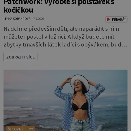
Patchwork: Vyrobte si polštářek s
kočičkou
LENKA KORANDOVÁ
7.7.2026
PŘEHRÁT
Nadchne především děti, ale naparádit s ním
můžete i postel v ložnici. A když budete mít
zbytky tmavších látek ladící s obývákem, bude
se hodit i tam. Budete potřebovat: - zbytky
ZOBRAZIT VÍCE
barevně sladěných bavlněných látek - 0,5 m
látky na vnitřní polštářek - duté vlákno na výplň
- 2 knoflíky - 0,5 m jednostranně nalepovacího
vlizelínu - pravítko a řezák nebo nůžky Přední
strana s aplikací 1. V
ŠIKOVNÉ TIPY