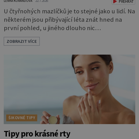
LENKA KORANDOVÁ
22.7.2026
PŘEHRÁT
U čtyřnohých mazlíčků je to stejné jako u lidí. Na
některém jsou přibývající léta znát hned na
první pohled, u jiného dlouho nic
nezaznamenáte. Přesto byste si měli staršího
ZOBRAZIT VÍCE
psa více všímat, aby vám neunikly důležité
signály, že něco není v pořádku. Včasná péče
mu může prodloužit i zkvalitnit život. Hůře
tráví U starších psů je třeba myslet na to, že
mohou mít v nepořádku zažívání.
ŠIKOVNÉ TIPY
Tipy pro krásné rty