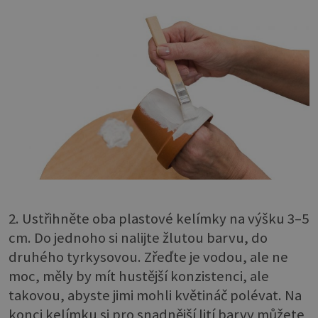
2. Ustřihněte oba plastové kelímky na výšku 3–5
cm. Do jednoho si nalijte žlutou barvu, do
druhého tyrkysovou. Zřeďte je vodou, ale ne
moc, měly by mít hustější konzistenci, ale
takovou, abyste jimi mohli květináč polévat. Na
konci kelímku si pro snadnější lití barvy můžete