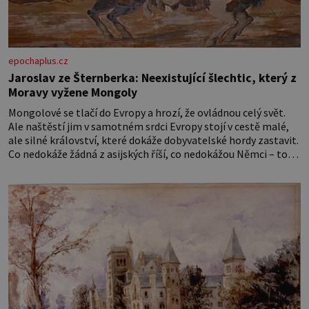
epochaplus.cz
Jaroslav ze Šternberka: Neexistující šlechtic, který z
Moravy vyžene Mongoly
Mongolové se tlačí do Evropy a hrozí, že ovládnou celý svět.
Ale naštěstí jim v samotném srdci Evropy stojí v cestě malé,
ale silné království, které dokáže dobyvatelské hordy zastavit.
Co nedokáže žádná z asijských říší, co nedokážou Němci – to
dokáže český král. Nebo že by ne? Mongolové od roku 1223
postupují podél Kaspického a Azovského moře,