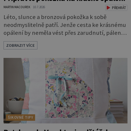
MARTIN MACOUREK
10.7.2026
PŘEHRÁT
Léto, slunce a bronzová pokožka k sobě
neodmyslitelně patří. Jenže cesta ke krásnému
opálení by neměla vést přes zarudnutí, pálení a
loupající se kůže. Spálená pokožka není
ZOBRAZIT VÍCE
známkou „základu“ pro opálení, ale reakcí na
nadměrné UV záření. Pokud chcete, aby pleť i
pokožka těla vypadaly zdravě, hladce a opálení
vydrželo co nejdéle, vyplatí se začít s přípravou
už několik týdnů před první dovolenou.
ŠIKOVNÉ TIPY