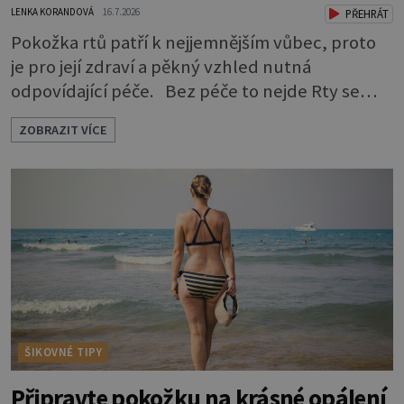
LENKA KORANDOVÁ
16.7.2026
PŘEHRÁT
Pokožka rtů patří k nejjemnějším vůbec, proto
je pro její zdraví a pěkný vzhled nutná
odpovídající péče. Bez péče to nejde Rty se
neliší jen barvou, ale také mnohem tenčí
ZOBRAZIT VÍCE
povrchovou vrstvou než ostatní pleť a pokožka.
Nezvláčňují je žádné mazové žlázy, proto jsou
rty mnohem choulostivější a náchylné k
vysychání a praskání. Balzám na rty je proto
nutnou základní výbavou, pokud chce
ŠIKOVNÉ TIPY
Připravte pokožku na krásné opálení