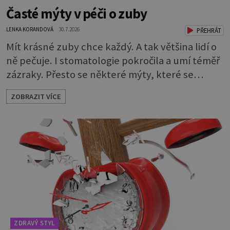
Časté mýty v péči o zuby
LENKA KORANDOVÁ
30.7.2026
PŘEHRÁT
Mít krásné zuby chce každý. A tak většina lidí o
ně pečuje. I stomatologie pokročila a umí téměř
zázraky. Přesto se některé mýty, které se
tradují, nedaří vyvrátit. Které? Večer místo
ZOBRAZIT VÍCE
čištění snězte jablko Jedna z nejoblíbenějších
pověr už z časů našich babiček, kterou se
rozhodně nevyplatí praktikovat. Jablko
opravdu zuby nevyčistí. Obsahuje sacharidy,
které bakterie v ústech pře
ZDRAVÝ STYL