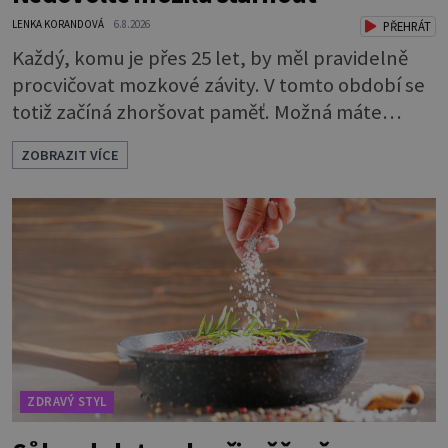
LENKA KORANDOVÁ
6.8.2026
PŘEHRÁT
Každý, komu je přes 25 let, by měl pravidelně
procvičovat mozkové závity. V tomto období se
totiž začíná zhoršovat paměť. Možná máte
problém vzpomenout si na jméno kolegy z
ZOBRAZIT VÍCE
práce. Nebo marně v paměti lovíte název
knížky, kterou jste nedávno přečetli. Je to
opravdu tak, s věkem jako kdyby se paměť
rozhodla stávkovat. Cvičte tělo i mozek
Procvičujte mozkové závity. Není to nijak slož
ZDRAVÝ STYL