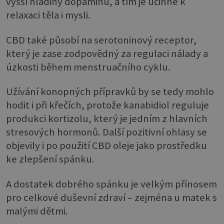
vyšší hladiny dopaminu, a tím je účinné k
relaxaci těla i mysli.
CBD také působí na serotoninový receptor,
který je zase zodpovědný za regulaci nálady a
úzkosti během menstruačního cyklu.
Užívání konopných přípravků by se tedy mohlo
hodit i při křečích, protože kanabidiol reguluje
produkci kortizolu, který je jedním z hlavních
stresových hormonů. Další pozitivní ohlasy se
objevily i po použití CBD oleje jako prostředku
ke zlepšení spánku.
A dostatek dobrého spánku je velkým přínosem
pro celkové duševní zdraví – zejména u matek s
malými dětmi.