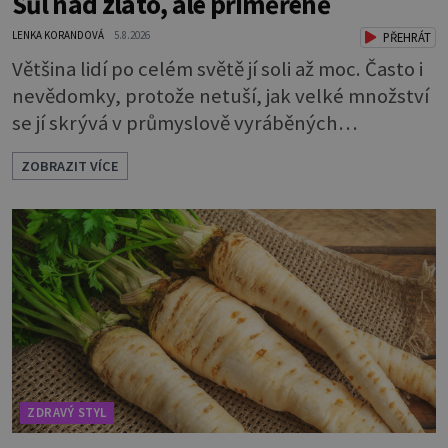
Sůl nad zlato, ale přiměřeně
LENKA KORANDOVÁ
5.8.2026
PŘEHRÁT
Většina lidí po celém světě jí soli až moc. Často i
nevědomky, protože netuší, jak velké množství
se jí skrývá v průmyslově vyráběných
potravinách, dokonce i těch sladkých. Sůl je
ZOBRAZIT VÍCE
zdravá Ale v ani ne třetinovém množství, než je
pro většinu populace běžné. Její základní
složky– sodík a chlór – jsou zásadní pro správné
hospodaření organismu s tekutinami. Pomáhají
totiž udrž
ZDRAVÝ STYL