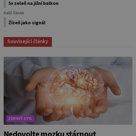
5x zeleň na jižní balkon
Další článek
Žízeň jako signál
Související články
ZDRAVÝ STYL
Nedovolte mozku stárnout