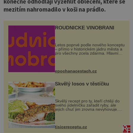
konečně odhodlají vyžehlit oblečení, které se
mezitím nahromadilo v koši na prádlo.
ROUDNICKÉ VINOBRANÍ
Letos poprvé podle nového konceptu
– přímo v historickém jádru města a
pro všechny zcela zdarma. Hlavní
program se odehraje na Karlově a
Husově náměstí. Návštěvníci se
mohou těšit na víno, burčák, pes...
epochanacestach.cz
Skvělý losos v těstíčku
Skvělý recept pro ty, kteří chtějí do
svého jídelníčku zařadit ryby, ale
jejich chuť jim zrovna nevyhovuje.
Losos je samozřejmě taky ryba, ale v
tomto případě si na to nikdo ani
nevzpomene. Ingredienc...
tisicereceptu.cz