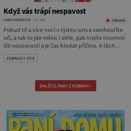
Když vás trápí nespavost
LENKA KORANDOVÁ
27.7.2026
PŘEHRÁT
Pokud tři a více nocí v týdnu sotva zamhouříte
oči, a tak to jde měsíc i déle, pak trpíte insomnií
čili nespavostí a je čas hledat příčinu. A těch
může být celá řada. Vlastně váš spánek může
ZOBRAZIT VÍCE
rušit skoro cokoli. Nicméně některé důvody
nespavosti jsou častější. Narušený spánkový
rytmus To v praktické řeči obvykle znamená, že
pracujete na směny. Noční práce či jakékoli
DALŠÍ ČLÁNKY Z RUBRIKY ›
nepřirozené bdě