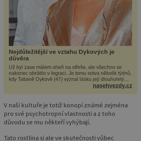
Nejdůležitější ve vztahu Dykových je
důvěra
Už byl zase málem oheň na střeše, ale všechno se
nakonec obrátilo v legraci. Je tomu sotva několik týdnů,
kdy Tatianě Dykové (47) vyznal lásku její dlouholetý
kolega a kamarád. Lidé si hned mysleli, ž...
nasehvezdy.cz
V naší kultuře je totiž konopí známé zejména
pro své psychotropní vlastnosti a z toho
důvodu se mu někteří vyhýbají.
Tato rostlina si ale ve skutečnosti vůbec