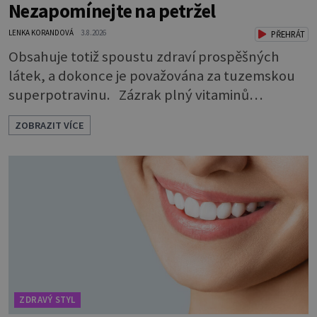
Nezapomínejte na petržel
LENKA KORANDOVÁ
3.8.2026
PŘEHRÁT
Obsahuje totiž spoustu zdraví prospěšných
látek, a dokonce je považována za tuzemskou
superpotravinu. Zázrak plný vitaminů
V petrželi najdete vitaminy B1, B2, B3, B6,
ZOBRAZIT VÍCE
provitamin A, vitamin E a velké množství
vitamínu C (nejvíce ho má nať, dokonce třikrát
více než pomeranč, v kořeni je také, ale je ho
desetkrát méně), a kyselinu listovou. Ale to
není všechno. Obsahuje také důležité
ZDRAVÝ STYL