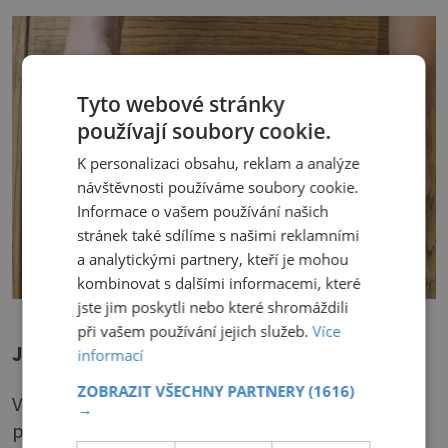
Tyto webové stránky
používají soubory cookie.
K personalizaci obsahu, reklam a analýze
návštěvnosti používáme soubory cookie.
Informace o vašem používání našich
stránek také sdílíme s našimi reklamními
a analytickými partnery, kteří je mohou
kombinovat s dalšími informacemi, které
jste jim poskytli nebo které shromáždili
při vašem používání jejich služeb.
Více
Jak si vybrat správný CBD produkt?
informací
ZOBRAZIT VŠECHNY PARTNERY
(1616)
V současnosti je na trhu dostatek CBD
→
produktů.