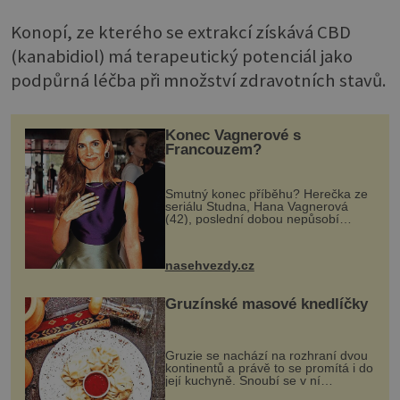
Konopí, ze kterého se extrakcí získává CBD
(kanabidiol) má terapeutický potenciál jako
podpůrná léčba při množství zdravotních stavů.
Konec Vagnerové s
Francouzem?
Smutný konec příběhu? Herečka ze
seriálu Studna, Hana Vagnerová
(42), poslední dobou nepůsobí
nejšťastněji. Ačkoli časy její anorexie
jsou už dávno pryč a opět se pyšnila
ženskými křivkami, najednou s...
nasehvezdy.cz
Gruzínské masové knedlíčky
Gruzie se nachází na rozhraní dvou
kontinentů a právě to se promítá i do
její kuchyně. Snoubí se v ní
evropské a asijské chutě a díky tomu