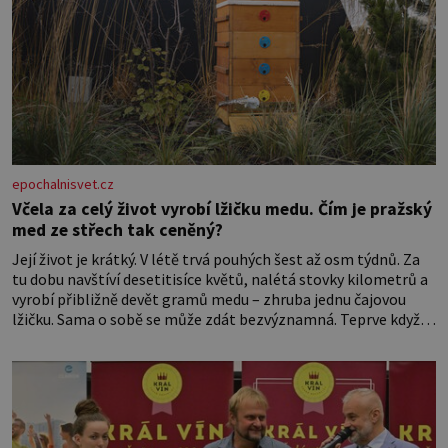
epochalnisvet.cz
Včela za celý život vyrobí lžičku medu. Čím je pražský
med ze střech tak ceněný?
Její život je krátký. V létě trvá pouhých šest až osm týdnů. Za
tu dobu navštíví desetitisíce květů, nalétá stovky kilometrů a
vyrobí přibližně devět gramů medu – zhruba jednu čajovou
lžičku. Sama o sobě se může zdát bezvýznamná. Teprve když
se spojí s dalšími desítkami tisíc příslušnic svého včelstva,
vznikne jeden z nejdokonalejších organismů