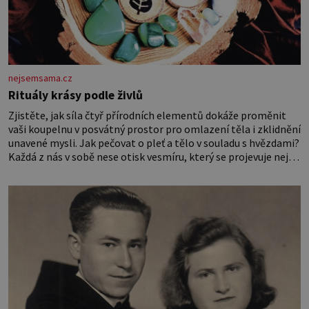
nejsemsama.cz
Rituály krásy podle živlů
Zjistěte, jak síla čtyř přírodních elementů dokáže proměnit
vaši koupelnu v posvátný prostor pro omlazení těla i zklidnění
unavené mysli. Jak pečovat o pleť a tělo v souladu s hvězdami?
Každá z nás v sobě nese otisk vesmíru, který se projevuje nejen
v naší povaze, ale i v potřebách naší pokožky. Ohnivá znamení
Ženy narozené ve znamení Berana, Lva a Střelce v sobě nesou
žár, odvahu a neutuchající elán. Vaše