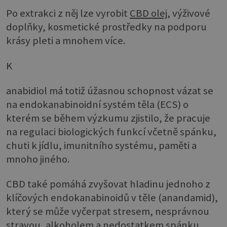
Po extrakci z něj lze vyrobit
CBD olej
, výživové
doplňky, kosmetické prostředky na podporu
krásy pleti a mnohem více.
K
anabidiol má totiž úžasnou schopnost vázat se
na endokanabinoidní systém těla (ECS) o
kterém se během výzkumu zjistilo, že pracuje
na regulaci biologických funkcí včetně spánku,
chuti k jídlu, imunitního systému, paměti a
mnoho jiného.
CBD také pomáhá zvyšovat hladinu jednoho z
klíčových endokanabinoidů v těle (anandamid),
který se může vyčerpat stresem, nesprávnou
stravou, alkoholem a nedostatkem spánku.