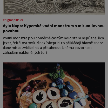
enigmaplus.cz
Ayia Napa: Kyperské vodní monstrum s mírumilovnou
povahou
Vodní monstra jsou poměrně častým koloritem nejrůznějších
jezer, řek či ostrovů. Mnozí skeptici to přikládají hlavně snaze
dané místo zviditelnit a přitáhnout k němu pozornost
záhadám nakloněných turi