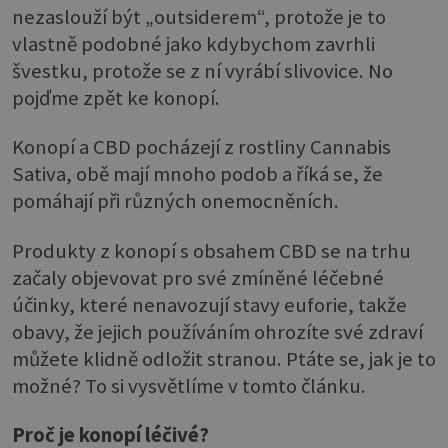
nezaslouží být „outsiderem“, protože je to
vlastně podobné jako kdybychom zavrhli
švestku, protože se z ní vyrábí slivovice. No
pojďme zpět ke konopí.
Konopí a CBD pocházejí z rostliny Cannabis
Sativa, obě mají mnoho podob a říká se, že
pomáhají při různých onemocněních.
Produkty z konopí s obsahem CBD se na trhu
začaly objevovat pro své zmíněné léčebné
účinky, které nenavozují stavy euforie, takže
obavy, že jejich používáním ohrozíte své zdraví
můžete klidně odložit stranou. Ptáte se, jak je to
možné? To si vysvětlíme v tomto článku.
Proč je konopí léčivé?