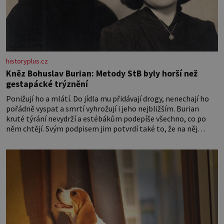
historyplus.cz
Kněz Bohuslav Burian: Metody StB byly horší než
gestapácké trýznění
Ponižují ho a mlátí. Do jídla mu přidávají drogy, nenechají ho
pořádně vyspat a smrtí vyhrožují i jeho nejbližším. Burian
kruté týrání nevydrží a estébákům podepíše všechno, co po
něm chtějí. Svým podpisem jim potvrdí také to, že na něj
během výslechů nikdo nevyvíjel fyzický ani psychický nátlak.
Syn brněnského řezníka chce být knězem a