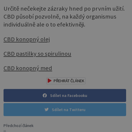
Určitě nečekejte zázraky hned po prvním užití.
CBD působí pozvolně, na každý organismus
individuálně ale o to efektivněji.
CBD konopný olej
CBD pastilky so spirulinou
CBD konopný med
PŘEHRÁT ČLÁNEK
Sdílet na Facebooku
Sdílet na Twitteru
Předchozí článek