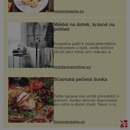
vznikají rozmanité a chuťově bohaté
pokrmy, které rozhodně st...
nejsemsama.cz
Měkké na dotek, krásné na
pohled
Koupelna patří k nejatraktivnějším
místnostem v bytě, vedle ložnice
slouží jako místo pro relaxaci a
odpočinek. Koupelnový textil –
ručníky, osušky a koberečky –
mohou jako mávnutím kouzelného
rezidenceonline.cz
proutku...
Šťavnatá pečená šunka
Tahle úprava vás určitě přesvědčí o
jednom: šunku nemusí doprovázet
jen ostré a slané chutě. Navíc s ní
nakrmíte poměrně hodně hladových
krků. Ingredience sádlo 3 kg šunky
vcelku 3 stroužky česneku hl...
tisicereceptu.cz