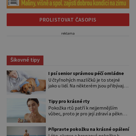
PROLISTOVAT ČASOPIS
reklama
Šikovné tipy
I psí senior správnou péčí omládne
U čtyřnohých mazlíčků je to stejné
jako u lidí. Na některém jsou přibývající
léta znát hned na první pohled, u
jiného dlouho nic nezaznamenáte.
Tipy pro krásné rty
Přesto byste si měli staršího psa více
Pokožka rtů patří k nejjemnějším
všímat, aby vám neunikly důležité
vůbec, proto je pro její zdraví a pěkný
signály, že něco není v pořádku. Včasná
vzhled nutná odpovídající péče. Bez
péče mu může prodloužit i zkvalitnit
péče to nejde Rty se neliší jen barvou,
život. Hůře tráví U starších […]
Připravte pokožku na krásné opálení
ale také mnohem tenčí povrchovou
Léto, slunce a bronzová pokožka k