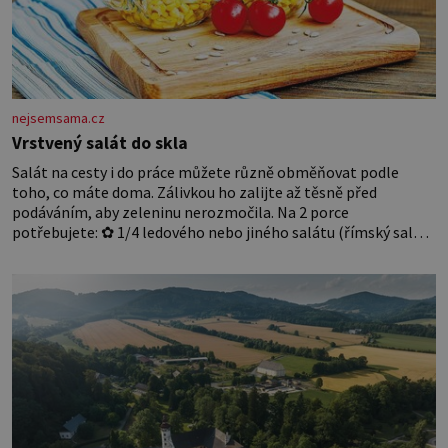
nejsemsama.cz
Vrstvený salát do skla
Salát na cesty i do práce můžete různě obměňovat podle
toho, co máte doma. Zálivkou ho zalijte až těsně před
podáváním, aby zeleninu nerozmočila. Na 2 porce
potřebujete: ✿ 1/4 ledového nebo jiného salátu (římský salát,
polníček…) ✿ 1 malá konzerva kukuřice ✿ ½ okurky ✿ 2
rajčata Zálivka: ✿ 4 lžíce olivového oleje ✿ 1 lžíci citronové
šťávy ✿ ½ stroužku