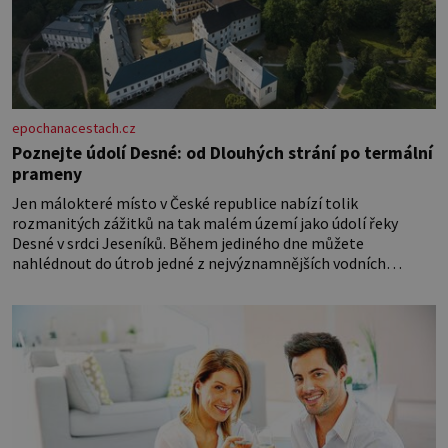
epochanacestach.cz
Poznejte údolí Desné: od Dlouhých strání po termální
prameny
Jen málokteré místo v České republice nabízí tolik
rozmanitých zážitků na tak malém území jako údolí řeky
Desné v srdci Jeseníků. Během jediného dne můžete
nahlédnout do útrob jedné z nejvýznamnějších vodních
elektráren v Evropě, vydat se na horské hřebeny, projet se na
koloběžce a den zakončit poznáváním památek ve Velkých
Losinách nebo v termálním