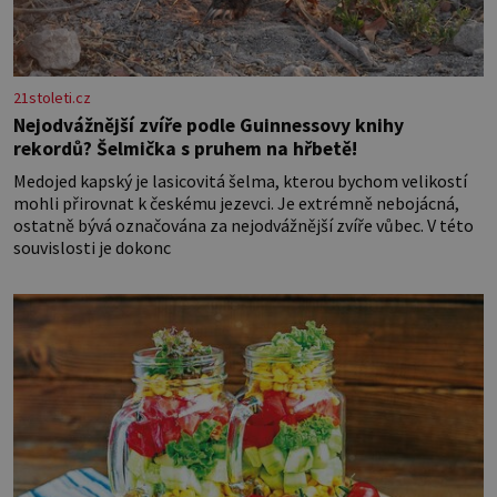
21stoleti.cz
Nejodvážnější zvíře podle Guinnessovy knihy
rekordů? Šelmička s pruhem na hřbetě!
Medojed kapský je lasicovitá šelma, kterou bychom velikostí
mohli přirovnat k českému jezevci. Je extrémně nebojácná,
ostatně bývá označována za nejodvážnější zvíře vůbec. V této
souvislosti je dokonc