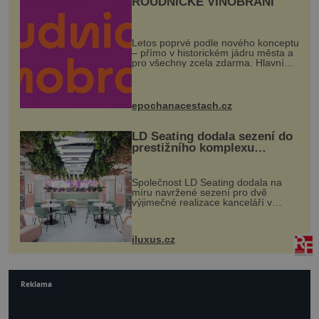
ROUDNICKÉ VINOBRANÍ
Letos poprvé podle nového konceptu
– přímo v historickém jádru města a
pro všechny zcela zdarma. Hlavní
program se odehraje na Karlově a
Husově náměstí. Návštěvníci se
mohou těšit na víno, burčák, pes...
epochanacestach.cz
LD Seating dodala sezení do
prestižního komplexu
MediaCityUK v Salfordu
Společnost LD Seating dodala na
míru navržené sezení pro dvě
výjimečné realizace kanceláří v
areálu MediaCityUK v anglickém
Salfordu – konkrétně do budov Blue
Tower a Orange Tower. Komplex
iluxus.cz
budov Media...
Reklama