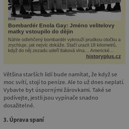
Bombardér Enola Gay: Jméno velitelovy
matky vstoupilo do dějin
Náhle odlehčený bombardér vykrouží prudkou otočku a
zrychluje, jak nejvíc dokáže. Stačí urazit 18 kilometrů,
když do něj zezadu udeří tlaková vlna… Americké
rozhodnutí svrhnout ničivou jadernou bombu ...
historyplus.cz
Většina starších lidí bude namítat, že když se
moc svítí, stojí to peníze. Ale to už dnes neplatí.
Vybavte byt úspornými žárovkami. Také se
podívejte, jestli jsou vypínače snadno
dosažitelné.
3. Úprava spaní