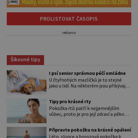
PROLISTOVAT ČASOPIS
reklama
Šikovné tipy
I psí senior správnou péčí omládne
U čtyřnohých mazlíčků je to stejné
jako u lidí. Na některém jsou přibývající
léta znát hned na první pohled, u
jiného dlouho nic nezaznamenáte.
Tipy pro krásné rty
Přesto byste si měli staršího psa více
Pokožka rtů patří k nejjemnějším
všímat, aby vám neunikly důležité
vůbec, proto je pro její zdraví a pěkný
signály, že něco není v pořádku. Včasná
vzhled nutná odpovídající péče. Bez
péče mu může prodloužit i zkvalitnit
péče to nejde Rty se neliší jen barvou,
život. Hůře tráví U starších […]
Připravte pokožku na krásné opálení
ale také mnohem tenčí povrchovou
Léto, slunce a bronzová pokožka k
vrstvou než ostatní pleť a pokožka.