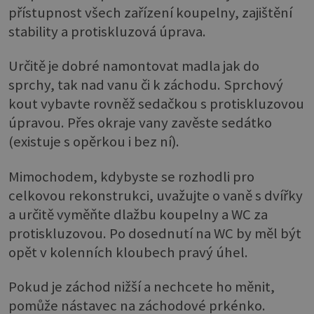
přístupnost všech zařízení koupelny, zajištění
stability a protiskluzová úprava.
Určitě je dobré namontovat madla jak do
sprchy, tak nad vanu či k záchodu. Sprchový
kout vybavte rovněž sedačkou s protiskluzovou
úpravou. Přes okraje vany zavěste sedátko
(existuje s opěrkou i bez ní).
Mimochodem, kdybyste se rozhodli pro
celkovou rekonstrukci, uvažujte o vaně s dvířky
a určitě vyměňte dlažbu koupelny a WC za
protiskluzovou. Po dosednutí na WC by měl být
opět v kolenních kloubech pravý úhel.
Pokud je záchod nižší a nechcete ho měnit,
pomůže nástavec na záchodové prkénko.