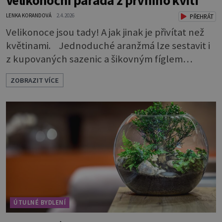
Velikonoční paráda z prvního kvítí
LENKA KORANDOVÁ
2.4.2026
PŘEHRÁT
Velikonoce jsou tady! A jak jinak je přivítat než
květinami. Jednoduché aranžmá lze sestavit i
z kupovaných sazenic a šikovným fíglem
docílíte toho, aby výsledek působil jako dílo
ZOBRAZIT VÍCE
profesionála. Rostliny vyndejte z pěstebních
květináčků a zasaďte je. Povrch zeminy pod listy
pokryjte mechem. Podél okraje pak pomocí
lžíce nasypejte dekorativní štěrk.Díky úpravě
povrchu je z obyčejn
ÚTULNÉ BYDLENÍ