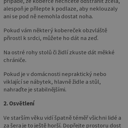
případě, že koberce nechcete odstranit zcela,
alespoň je přilepte k podlaze, aby neklouzaly
ani se pod ně nemohla dostat noha.
Pokud vám některý kobereček obzvláště
přirostl k srdci, můžete ho dát na zeď.
Na ostré rohy stolů či židlí zkuste dát měkké
chrániče.
Pokud je v domácnosti nepraktický nebo
viklající se nábytek, hlavně židle a stůl,
nahraďte je stabilnějšími.
2. Osvětlení
Ve starším věku vidí špatně téměř všichni lidé a
za šera je to ještě horší. Dopřejte prostoru dost