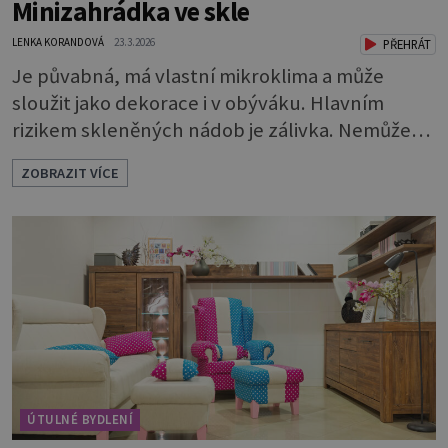
Minizahrádka ve skle
LENKA KORANDOVÁ
23.3.2026
PŘEHRÁT
Je půvabná, má vlastní mikroklima a může
sloužit jako dekorace i v obýváku. Hlavním
rizikem skleněných nádob je zálivka. Nemůže
odtékat a bude se hromadit u dna. To by rychle
ZOBRAZIT VÍCE
vedlo k zahnívání rostlin. Proto je nutné
vytvořit dostatečně vysokou drenážní vrstvu,
která vodu pojme a bude chránit kořeny.
Potřebuje 3 vrstvy: * Na dno dobře vymyté
nádoby naskládejte omyté oblázky. Vrstva by m
ÚTULNÉ BYDLENÍ