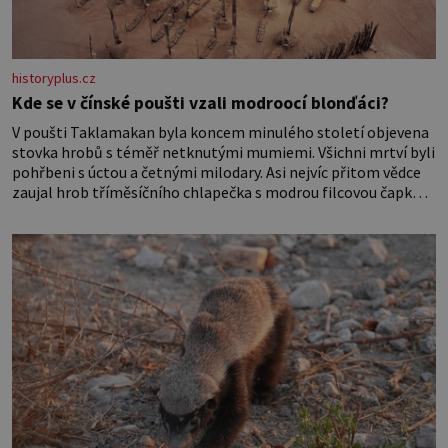
historyplus.cz
Kde se v čínské poušti vzali modroocí blonďáci?
V poušti Taklamakan byla koncem minulého století objevena
stovka hrobů s téměř netknutými mumiemi. Všichni mrtví byli
pohřbeni s úctou a četnými milodary. Asi nejvíc přitom vědce
zaujal hrob tříměsíčního chlapečka s modrou filcovou čapkou,
z níž se draly blonďaté vlásky. Fakt, že jsou těla dávných lidí
nesmírně dobře zachovalá, přičítají odborníci zdejším
klimatickým podmínkám. Sucho, prosolené písky a extrémně