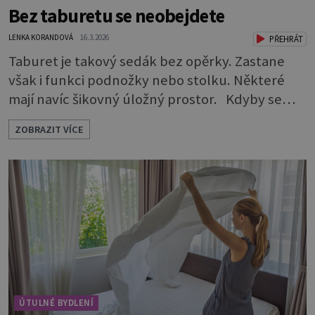
Bez taburetu se neobejdete
LENKA KORANDOVÁ
16.3.2026
PŘEHRÁT
Taburet je takový sedák bez opěrky. Zastane
však i funkci podnožky nebo stolku. Některé
mají navíc šikovný úložný prostor. Kdyby se
rozdávaly ceny za nejskromnější, a přitom
ZOBRAZIT VÍCE
užitečný a praktický kus nábytku, určitě by
vyhrál taburet. Je nevtíravý, nenápadný, klidně
si sedí opodál a čeká, až na něj přijde řada, aniž
by jakkoli rušil nebo překážel. A když je ho
zapotřebí, je pohotově p
ÚTULNÉ BYDLENÍ