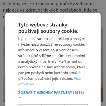
Všechny výše zmiňované pomůcky většinou
najdete ve zdravotnických potřebách, kde se
můžete i poradit.
Tyto webové stránky
používají soubory cookie.
K personalizaci obsahu, reklam a analýze
návštěvnosti používáme soubory cookie.
Informace o vašem používání našich
stránek také sdílíme s našimi reklamními
a analytickými partnery, kteří je mohou
kombinovat s dalšími informacemi, které
jste jim poskytli nebo které shromáždili
při vašem používání jejich služeb.
Více
informací
ZOBRAZIT VŠECHNY PARTNERY
(1616)
→