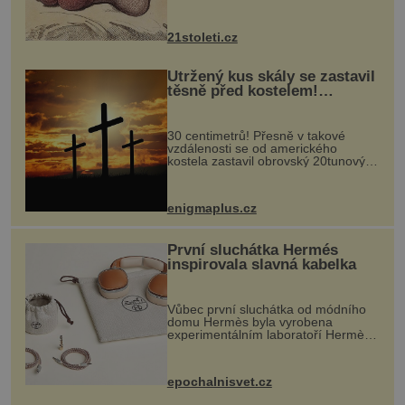
krystalků ukládá v blízkosti kloubů,
nejčastěji přitom postihuje palce na
nohou, a způsobuje bole...
21stoleti.cz
Utržený kus skály se zastavil
těsně před kostelem!
Ochránila ho boží síla?
30 centimetrů! Přesně v takové
vzdálenosti se od amerického
kostela zastavil obrovský 20tunový
balvan, který se v květnu 2014
nečekaně odtrhl od nedaleké skály
při její demolici. Podle místních stojí
enigmaplus.cz
...
První sluchátka Hermés
inspirovala slavná kabelka
Vůbec první sluchátka od módního
domu Hermès byla vyrobena
experimentálním laboratoří Hermès
Ateliers Horizons. Elegantní gadget
si vyžádal dva roky vývoje a chlubí
se ručně šitou hovězí kůží a
epochalnisvet.cz
kovový...