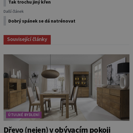
Tak trochu jiný křen
Další článek
Dobrý spánek se dá natrénovat
Související články
ÚTULNÉ BYDLENÍ
Dřevo (nejen) v obývacím pokoji