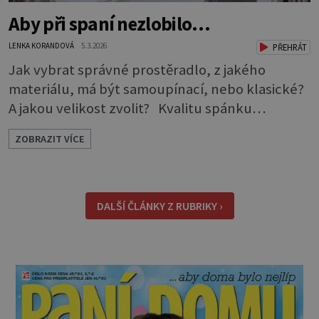
Aby při spaní nezlobilo…
LENKA KORANDOVÁ
5.3.2026
PŘEHRÁT
Jak vybrat správné prostěradlo, z jakého
materiálu, má být samoupínací, nebo klasické?
A jakou velikost zvolit? Kvalitu spánku
neovlivňuje jen postel a matrace, důležitý je i
ZOBRAZIT VÍCE
správný výběr prostěradla. Až si ho půjdete
koupit, zaměřte se na čtyři důležité aspekty,
podle kterých vybírejte. Způsob uchycení *
Napínací prostěradla: Jsou pohodlná, snadno
DALŠÍ ČLÁNKY Z RUBRIKY ›
se s nimi manipu