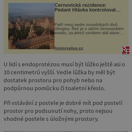
Černovická rezidence:
Pedant Hlávka kontroloval
každou cihlu
Patří mezi sedm novodobých divů
Ukrajiny. Řeč je o obřím černovickém
areálu, za jehož vznikem stál slavný
český architekt Josef Hlávka. Ten si
na něm dal mimořádně záležet. Jeho
stavební plány by při ...
historyplus.cz
U lidí s endoprotézou musí být lůžko ještě asi o
10 centimetrů vyšší. Vedle lůžka by měl být
dostatek prostoru pro pohyb nebo na
podpůrnou pomůcku či toaletní křeslo.
Při vstávání z postele je dobré mít pod postelí
prostor pro podsunutí nohy, proto nejsou
vhodné postele s úložnými prostory.