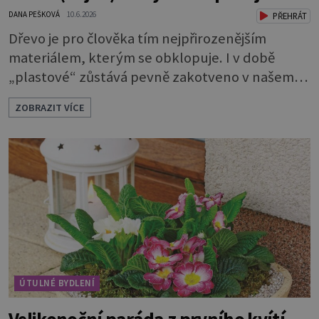
DANA PEŠKOVÁ
10.6.2026
PŘEHRÁT
Dřevo je pro člověka tím nejpřirozenějším
materiálem, kterým se obklopuje. I v době
„plastové“ zůstává pevně zakotveno v našem
životě. Se dřevem jsme tak srostlí, že je nám
ZOBRAZIT VÍCE
příjemné na dotyk, voní nám a podporuje
kladné vlivy našeho prostředí. Máte chuť
pořídit si 100% masiv a nevíte, jestli se bude do
vašeho interiéru hodit?Dřevěný nábytek sluší
každému pokoji. Jak ho správně použít? Které
tedy
ÚTULNÉ BYDLENÍ