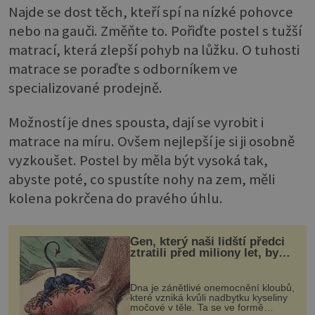
Najde se dost těch, kteří spí na nízké pohovce
nebo na gauči. Změňte to. Pořiďte postel s tužší
matrací, která zlepší pohyb na lůžku. O tuhosti
matrace se poraďte s odborníkem ve
specializované prodejně.
Možností je dnes spousta, dají se vyrobit i
matrace na míru. Ovšem nejlepší je si ji osobně
vyzkoušet. Postel by měla být vysoká tak,
abyste poté, co spustíte nohy na zem, měli
kolena pokrčena do pravého úhlu.
Gen, který naši lidští předci
ztratili před miliony let, by
mohl pomoci s léčbou
„nemoci králů“
Dna je zánětlivé onemocnění kloubů,
které vzniká kvůli nadbytku kyseliny
močové v těle. Ta se ve formě