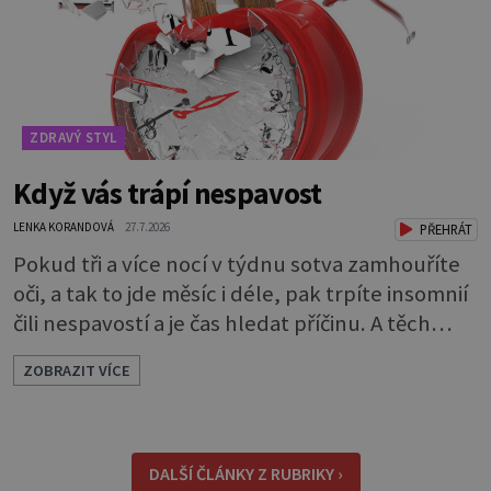
ZDRAVÝ STYL
Když vás trápí nespavost
LENKA KORANDOVÁ
27.7.2026
PŘEHRÁT
Pokud tři a více nocí v týdnu sotva zamhouříte
oči, a tak to jde měsíc i déle, pak trpíte insomnií
čili nespavostí a je čas hledat příčinu. A těch
může být celá řada. Vlastně váš spánek může
ZOBRAZIT VÍCE
rušit skoro cokoli. Nicméně některé důvody
nespavosti jsou častější. Narušený spánkový
rytmus To v praktické řeči obvykle znamená, že
pracujete na směny. Noční práce či jakékoli
DALŠÍ ČLÁNKY Z RUBRIKY ›