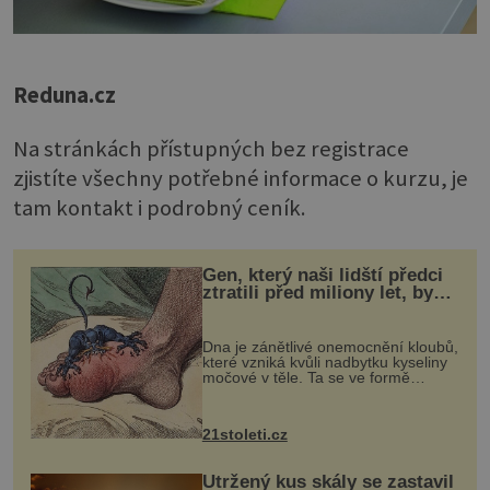
Reduna.cz
Na stránkách přístupných bez registrace
zjistíte všechny potřebné informace o kurzu, je
tam kontakt i podrobný ceník.
Gen, který naši lidští předci
ztratili před miliony let, by
mohl pomoci s léčbou
„nemoci králů“
Dna je zánětlivé onemocnění kloubů,
které vzniká kvůli nadbytku kyseliny
močové v těle. Ta se ve formě
krystalků ukládá v blízkosti kloubů,
nejčastěji přitom postihuje palce na
nohou, a způsobuje bole...
21stoleti.cz
Utržený kus skály se zastavil