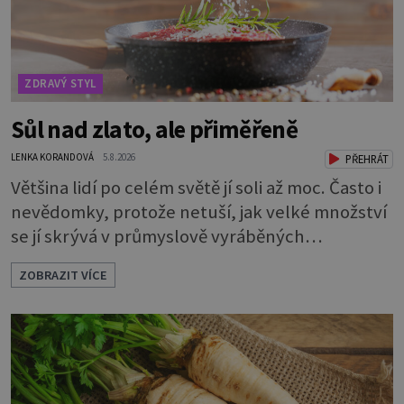
ZDRAVÝ STYL
Sůl nad zlato, ale přiměřeně
LENKA KORANDOVÁ
5.8.2026
PŘEHRÁT
Většina lidí po celém světě jí soli až moc. Často i
nevědomky, protože netuší, jak velké množství
se jí skrývá v průmyslově vyráběných
potravinách, dokonce i těch sladkých. Sůl je
ZOBRAZIT VÍCE
zdravá Ale v ani ne třetinovém množství, než je
pro většinu populace běžné. Její základní
složky– sodík a chlór – jsou zásadní pro správné
hospodaření organismu s tekutinami. Pomáhají
totiž udrž