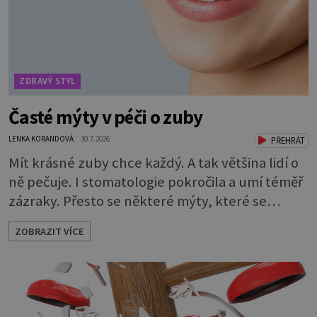
ZDRAVÝ STYL
Časté mýty v péči o zuby
LENKA KORANDOVÁ
30.7.2026
PŘEHRÁT
Mít krásné zuby chce každý. A tak většina lidí o
ně pečuje. I stomatologie pokročila a umí téměř
zázraky. Přesto se některé mýty, které se
tradují, nedaří vyvrátit. Které? Večer místo
ZOBRAZIT VÍCE
čištění snězte jablko Jedna z nejoblíbenějších
pověr už z časů našich babiček, kterou se
rozhodně nevyplatí praktikovat. Jablko
opravdu zuby nevyčistí. Obsahuje sacharidy,
které bakterie v ústech pře