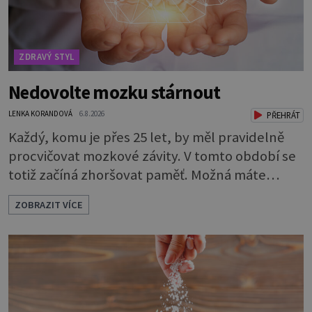
ZDRAVÝ STYL
Nedovolte mozku stárnout
LENKA KORANDOVÁ
6.8.2026
PŘEHRÁT
Každý, komu je přes 25 let, by měl pravidelně
procvičovat mozkové závity. V tomto období se
totiž začíná zhoršovat paměť. Možná máte
problém vzpomenout si na jméno kolegy z
ZOBRAZIT VÍCE
práce. Nebo marně v paměti lovíte název
knížky, kterou jste nedávno přečetli. Je to
opravdu tak, s věkem jako kdyby se paměť
rozhodla stávkovat. Cvičte tělo i mozek
Procvičujte mozkové závity. Není to nijak slož