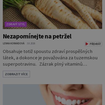
ZDRAVÝ STYL
Nezapomínejte na petržel
LENKA KORANDOVÁ
3.8.2026
PŘEHRÁT
Obsahuje totiž spoustu zdraví prospěšných
látek, a dokonce je považována za tuzemskou
superpotravinu. Zázrak plný vitaminů
V petrželi najdete vitaminy B1, B2, B3, B6,
ZOBRAZIT VÍCE
provitamin A, vitamin E a velké množství
vitamínu C (nejvíce ho má nať, dokonce třikrát
více než pomeranč, v kořeni je také, ale je ho
desetkrát méně), a kyselinu listovou. Ale to
není všechno. Obsahuje také důležité