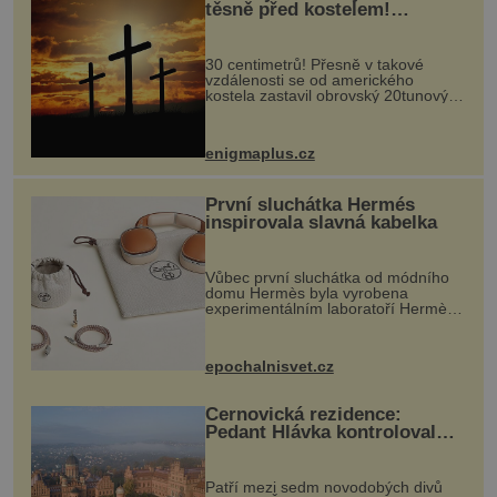
těsně před kostelem!
Ochránila ho boží síla?
30 centimetrů! Přesně v takové
vzdálenosti se od amerického
kostela zastavil obrovský 20tunový
balvan, který se v květnu 2014
nečekaně odtrhl od nedaleké skály
při její demolici. Podle místních stojí
enigmaplus.cz
...
První sluchátka Hermés
inspirovala slavná kabelka
Vůbec první sluchátka od módního
domu Hermès byla vyrobena
experimentálním laboratoří Hermès
Ateliers Horizons. Elegantní gadget
si vyžádal dva roky vývoje a chlubí
se ručně šitou hovězí kůží a
epochalnisvet.cz
kovový...
Černovická rezidence:
Pedant Hlávka kontroloval
každou cihlu
Patří mezi sedm novodobých divů