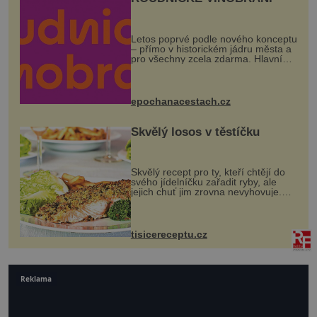
Letos poprvé podle nového konceptu
– přímo v historickém jádru města a
pro všechny zcela zdarma. Hlavní
program se odehraje na Karlově a
Husově náměstí. Návštěvníci se
mohou těšit na víno, burčák, pes...
epochanacestach.cz
Skvělý losos v těstíčku
Skvělý recept pro ty, kteří chtějí do
svého jídelníčku zařadit ryby, ale
jejich chuť jim zrovna nevyhovuje.
Losos je samozřejmě taky ryba, ale v
tomto případě si na to nikdo ani
nevzpomene. Ingredienc...
tisicereceptu.cz
Reklama