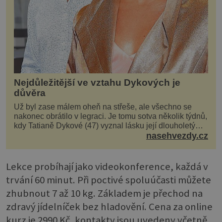
Nejdůležitější ve vztahu Dykových je
důvěra
Už byl zase málem oheň na střeše, ale všechno se
nakonec obrátilo v legraci. Je tomu sotva několik týdnů,
kdy Tatianě Dykové (47) vyznal lásku její dlouholetý
kolega a kamarád. Lidé si hned mysleli, ž...
nasehvezdy.cz
Lekce probíhají jako videokonference, každá v
trvání 60 minut. Při poctivé spoluúčasti můžete
zhubnout 7 až 10 kg. Základem je přechod na
zdravý jídelníček bez hladovění. Cena za online
kurz je 2990 Kč, kontakty jsou uvedeny včetně