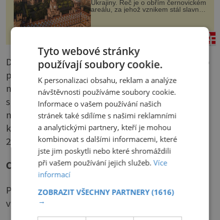
Ukrajiny. Řeč je o obřím černovickém
areálu, za jehož vznikem stál slavný
český architekt Josef Hlávka. Ten si
na něm dal mimořádně záležet. Jeho
stavební plány by při ...
historyplus.cz
Tyto webové stránky
Do kurzu se dostanete po uhrazení základního
používají soubory cookie.
poplatku, který je nízký, ale mohl by rychle
K personalizaci obsahu, reklam a analýze
narůst využíváním některých doplňkových
návštěvnosti používáme soubory cookie.
služeb, ačkoli web upozorňuje, že nejsou
Informace o vašem používání našich
nezbytné. Například desetiminutová
stránek také sdílíme s našimi reklamními
konzultace, kdy vám lektor zavolá, přijde na
a analytickými partnery, kteří je mohou
kombinovat s dalšími informacemi, které
200 Kč.
jste jim poskytli nebo které shromáždili
při vašem používání jejich služeb.
Více
Co kurz nabízí
informací
Po vyhodnocení vaší životosprávy vám lektor
ZOBRAZIT VŠECHNY PARTNERY
(1616)
→
vytvoří osobní redukční program.