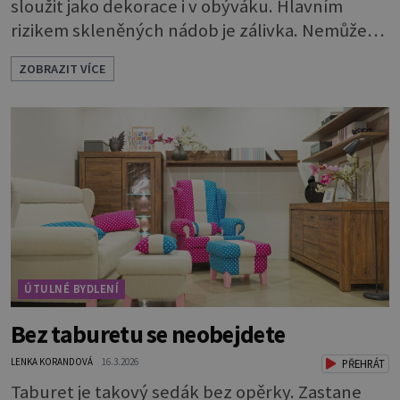
sloužit jako dekorace i v obýváku. Hlavním
rizikem skleněných nádob je zálivka. Nemůže
odtékat a bude se hromadit u dna. To by rychle
ZOBRAZIT VÍCE
vedlo k zahnívání rostlin. Proto je nutné
vytvořit dostatečně vysokou drenážní vrstvu,
která vodu pojme a bude chránit kořeny.
Potřebuje 3 vrstvy: * Na dno dobře vymyté
nádoby naskládejte omyté oblázky. Vrstva by m
ÚTULNÉ BYDLENÍ
Bez taburetu se neobejdete
LENKA KORANDOVÁ
16.3.2026
PŘEHRÁT
Taburet je takový sedák bez opěrky. Zastane