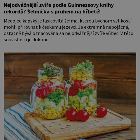
Nejodvážnější zvíře podle Guinnessovy knihy
rekordů? Šelmička s pruhem na hřbetě!
Medojed kapský je lasicovitá šelma, kterou bychom velikostí
mohli přirovnat k českému jezevci. Je extrémně nebojácná,
ostatně bývá označována za nejodvážnější zvíře vůbec. V této
souvislosti je dokonc