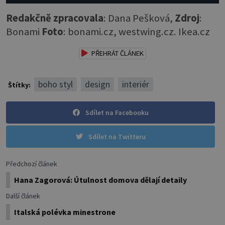
Redakčně zpracovala
: Dana Pešková,
Zdroj
:
Bonami
Foto
: bonami.cz, westwing.cz. Ikea.cz
PŘEHRÁT ČLÁNEK
boho styl
design
interiér
Štítky:
Sdílet na Facebooku
Sdílet na Twitteru
Předchozí článek
Hana Zagorová: Útulnost domova dělají detaily
Další článek
Italská polévka minestrone