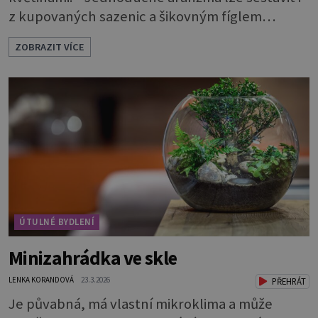
z kupovaných sazenic a šikovným fíglem
docílíte toho, aby výsledek působil jako dílo
ZOBRAZIT VÍCE
profesionála. Rostliny vyndejte z pěstebních
květináčků a zasaďte je. Povrch zeminy pod listy
pokryjte mechem. Podél okraje pak pomocí
lžíce nasypejte dekorativní štěrk.Díky úpravě
povrchu je z obyčejn
ÚTULNÉ BYDLENÍ
Minizahrádka ve skle
LENKA KORANDOVÁ
23.3.2026
PŘEHRÁT
Je půvabná, má vlastní mikroklima a může