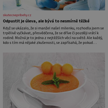
skutecnepribehy.cz
Odpustit je úleva, ale bývá to nesmírně těžké
Když se ukázalo, že si manžel našel milenku, rozhodla jsem se
trpělivě vyčkávat, přesvědčena, že se dříve či později vrátí k
rodině. Možná je to jedna z nejtěžších věcí na světě. Ale každý,
kdo s tím má nějaké zkušenosti, se zapřísahá, že pokud
odpustíte, znatelně se vám uleví. Když se ke mně doneslo, že si
manžel pořídil milenku,