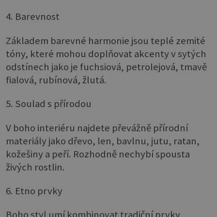
4. Barevnost
Základem barevné harmonie jsou teplé zemité
tóny, které mohou doplňovat akcenty v sytých
odstínech jako je fuchsiová, petrolejová, tmavě
fialová, rubínová, žlutá.
5. Soulad s přírodou
V boho interiéru najdete převážně přírodní
materiály jako dřevo, len, bavlnu, jutu, ratan,
kožešiny a peří. Rozhodně nechybí spousta
živých rostlin.
6. Etno prvky
Boho styl umí kombinovat tradiční prvky