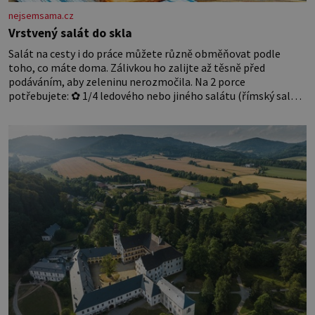
nejsemsama.cz
Vrstvený salát do skla
Salát na cesty i do práce můžete různě obměňovat podle
toho, co máte doma. Zálivkou ho zalijte až těsně před
podáváním, aby zeleninu nerozmočila. Na 2 porce
potřebujete: ✿ 1/4 ledového nebo jiného salátu (římský salát,
polníček…) ✿ 1 malá konzerva kukuřice ✿ ½ okurky ✿ 2
rajčata Zálivka: ✿ 4 lžíce olivového oleje ✿ 1 lžíci citronové
šťávy ✿ ½ stroužku