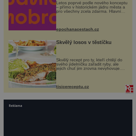
Letos poprvé podle nového konceptu
– přímo v historickém jádru města a
pro všechny zcela zdarma. Hlavní
program se odehraje na Karlově a
Husově náměstí. Návštěvníci se
mohou těšit na víno, burčák, pes...
epochanacestach.cz
Skvělý losos v těstíčku
Skvělý recept pro ty, kteří chtějí do
svého jídelníčku zařadit ryby, ale
jejich chuť jim zrovna nevyhovuje.
Losos je samozřejmě taky ryba, ale v
tomto případě si na to nikdo ani
nevzpomene. Ingredienc...
tisicereceptu.cz
Reklama