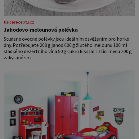
tisicereceptu.cz
Jahodovo-melounová polévka
Studené ovocné polévky jsou ideálním osvěžením pro horké
dny. Potřebujete 200 g jahod 600 g žlutého melounu 100 ml
sladkého dezertního vína 50 g cukru krystal 1 lžíci medu 200 g
zakysané sm