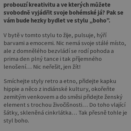
probouzí kreativitu a ve kterých můžete
svobodně vyjádřit svoje bohémské já? Pak se
vám bude hezky bydlet ve stylu „boho”.
V bytě v tomto stylu to žije, pulsuje, hýří
barvami a emocemi. Nic nemá svoje stálé místo,
ale z domnělého bezvládí se rodí pohoda a
prima den plný tance i tak příjemného
lenošení… Nic neřešit, jen žít!
Smíchejte styly retro a etno, přidejte kapku
hippie a něco z indiánské kultury, okořeňte
zemitým venkovem a do směsi přidejte ženský
element s trochou živočišnosti… Do toho vlající
šátky, skleněná cinkrlátka… Tak přesně tohle je
styl boho.