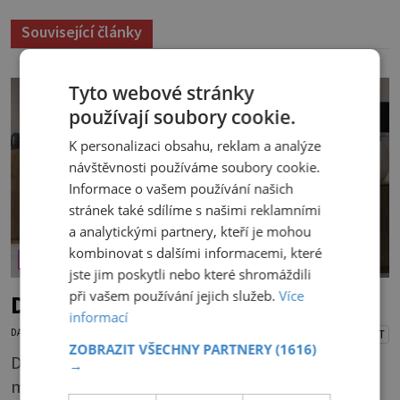
Související články
Tyto webové stránky
používají soubory cookie.
K personalizaci obsahu, reklam a analýze
návštěvnosti používáme soubory cookie.
Informace o vašem používání našich
stránek také sdílíme s našimi reklamními
a analytickými partnery, kteří je mohou
kombinovat s dalšími informacemi, které
ÚTULNÉ BYDLENÍ
jste jim poskytli nebo které shromáždili
při vašem používání jejich služeb.
Více
Dřevo (nejen) v obývacím pokoji
informací
DANA PEŠKOVÁ
10.6.2026
PŘEHRÁT
ZOBRAZIT VŠECHNY PARTNERY
(1616)
Dřevo je pro člověka tím nejpřirozenějším
→
materiálem, kterým se obklopuje. I v době