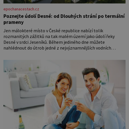
epochanacestach.cz
Poznejte údolí Desné: od Dlouhých strání po termální
prameny
Jen málokteré místo v České republice nabízí tolik
rozmanitých zážitků na tak malém území jako údolí řeky
Desné v srdci Jeseníků. Během jediného dne můžete
nahlédnout do útrob jedné z nejvýznamnějších vodních
elektráren v Evropě, vydat se na horské hřebeny, projet se na
koloběžce a den zakončit poznáváním památek ve Velkých
Losinách nebo v termálním