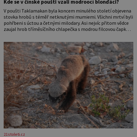
Kde se v čínské poušti vzali modroocí blonďáci?
V poušti Taklamakan byla koncem minulého století objevena
stovka hrobů s téměř netknutými mumiemi. Všichni mrtví byli
pohřbeni s úctou a četnými milodary. Asi nejvíc přitom vědce
zaujal hrob tříměsíčního chlapečka s modrou filcovou čapkou,
z níž se draly blonďaté vlásky. Fakt, že jsou těla dávných lidí
nesmírně dobře zachovalá, přičítají odborníci zdejším
klimatickým podmínkám. Sucho, prosolené písky a extrémně
21stoleti.cz