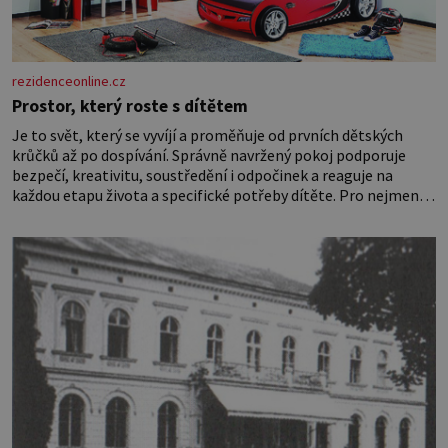
rezidenceonline.cz
Prostor, který roste s dítětem
Je to svět, který se vyvíjí a proměňuje od prvních dětských
krůčků až po dospívání. Správně navržený pokoj podporuje
bezpečí, kreativitu, soustředění i odpočinek a reaguje na
každou etapu života a specifické potřeby dítěte. Pro nejmenší
je klíčová jednoduchost, měkkost a bezpečí, proto by pokoj
miminka měl působit především klidně a útulně. Předškolní
věk je