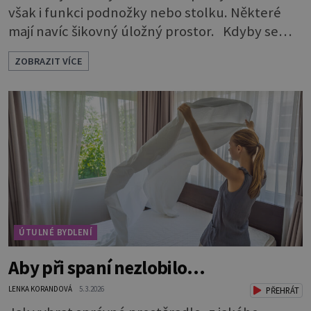
však i funkci podnožky nebo stolku. Některé
mají navíc šikovný úložný prostor. Kdyby se
rozdávaly ceny za nejskromnější, a přitom
ZOBRAZIT VÍCE
užitečný a praktický kus nábytku, určitě by
vyhrál taburet. Je nevtíravý, nenápadný, klidně
si sedí opodál a čeká, až na něj přijde řada, aniž
by jakkoli rušil nebo překážel. A když je ho
zapotřebí, je pohotově p
ÚTULNÉ BYDLENÍ
Aby při spaní nezlobilo…
LENKA KORANDOVÁ
5.3.2026
PŘEHRÁT