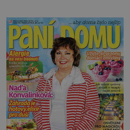
nepřirozené bdě