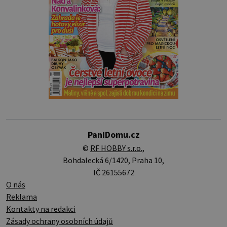
PaniDomu.cz
©
RF HOBBY s.r.o.
,
Bohdalecká 6/1420, Praha 10,
IČ 26155672
O nás
Reklama
Kontakty na redakci
Zásady ochrany osobních údajů