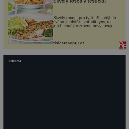
Skvělý losos v těstíčku
Skvělý recept pro ty, kteří chtějí do
svého jídelníčku zařadit ryby, ale
jejich chuť jim zrovna nevyhovuje.
Losos je samozřejmě taky ryba, ale v
tomto případě si na to nikdo ani
nevzpomene. Ingredienc...
tisicereceptu.cz
Reklama