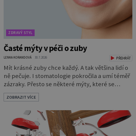
ZDRAVÝ STYL
Časté mýty v péči o zuby
LENKA KORANDOVÁ
30.7.2026
PŘEHRÁT
Mít krásné zuby chce každý. A tak většina lidí o
ně pečuje. I stomatologie pokročila a umí téměř
zázraky. Přesto se některé mýty, které se
tradují, nedaří vyvrátit. Které? Večer místo
ZOBRAZIT VÍCE
čištění snězte jablko Jedna z nejoblíbenějších
pověr už z časů našich babiček, kterou se
rozhodně nevyplatí praktikovat. Jablko
opravdu zuby nevyčistí. Obsahuje sacharidy,
které bakterie v ústech pře