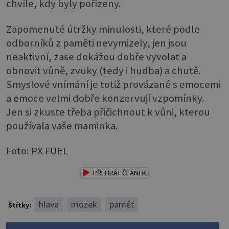
chvíle, kdy byly pořízeny.
Zapomenuté útržky minulosti, které podle
odborníků z paměti nevymizely, jen jsou
neaktivní, zase dokážou dobře vyvolat a
obnovit vůně, zvuky (tedy i hudba) a chutě.
Smyslové vnímání je totiž provázané s emocemi
a emoce velmi dobře konzervují vzpomínky.
Jen si zkuste třeba přičichnout k vůni, kterou
používala vaše maminka.
Foto: PX FUEL
PŘEHRÁT ČLÁNEK
hlava
mozek
paměť
Štítky: