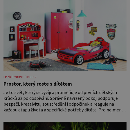
rezidenceonline.cz
Prostor, který roste s dítětem
Je to svět, který se vyvíjí a proměňuje od prvních dětských
krůčků až po dospívání. Správně navržený pokoj podporuje
bezpečí, kreativitu, soustředění i odpočinek a reaguje na
každou etapu života a specifické potřeby dítěte. Pro nejmenší
je klíčová jednoduchost, měkkost a bezpečí, proto by pokoj
miminka měl působit především klidně a útulně. Předškolní
věk je