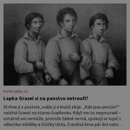
nesvědčilo, brzy jsme zjistili, že
historyplus.cz
Lapka Grasel si na panstvo netroufl?
Strhne ji z postele, sváže ji a krutě zbije. „Kde jsou peníze?“
naléhá Grasel na starou švadlenku. Když mu to neprozradí –
ostatně ani nemůže, protože žádné nemá, spokojí se lupič s
několika měďáky a štůčky látky. Zraněná žena pár dní nato
umírá. Je to muž nebývale krutý. Jeho činy budí hrůzu ještě