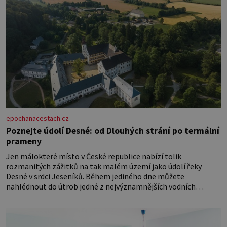
epochanacestach.cz
Poznejte údolí Desné: od Dlouhých strání po termální
prameny
Jen málokteré místo v České republice nabízí tolik
rozmanitých zážitků na tak malém území jako údolí řeky
Desné v srdci Jeseníků. Během jediného dne můžete
nahlédnout do útrob jedné z nejvýznamnějších vodních
elektráren v Evropě, vydat se na horské hřebeny, projet se na
koloběžce a den zakončit poznáváním památek ve Velkých
Losinách nebo v termálním