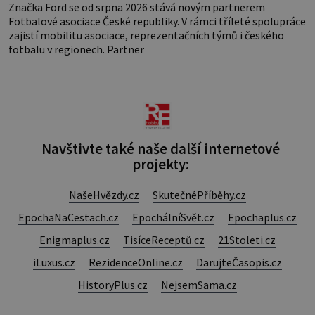
Značka Ford se od srpna 2026 stává novým partnerem
Fotbalové asociace České republiky. V rámci tříleté spolupráce
zajistí mobilitu asociace, reprezentačních týmů i českého
fotbalu v regionech. Partner
Navštivte také naše další internetové
projekty:
NašeHvězdy.cz
SkutečnéPříběhy.cz
EpochaNaCestach.cz
EpochálníSvět.cz
Epochaplus.cz
Enigmaplus.cz
TisíceReceptů.cz
21Stoleti.cz
iLuxus.cz
RezidenceOnline.cz
DarujteČasopis.cz
HistoryPlus.cz
NejsemSama.cz