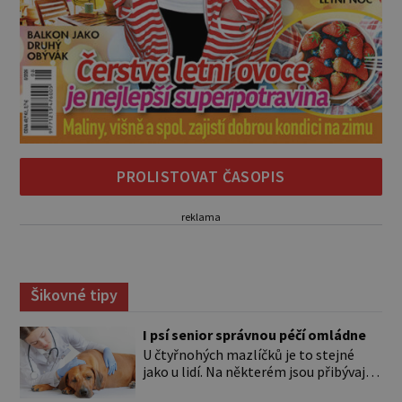
PROLISTOVAT ČASOPIS
reklama
Šikovné tipy
I psí senior správnou péčí omládne
U čtyřnohých mazlíčků je to stejné
jako u lidí. Na některém jsou přibývající
léta znát hned na první pohled, u