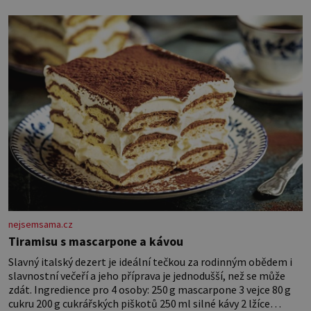
dlouho po jeho smrti
nejsemsama.cz
Tiramisu s mascarpone a kávou
Slavný italský dezert je ideální tečkou za rodinným obědem i
slavnostní večeří a jeho příprava je jednodušší, než se může
zdát. Ingredience pro 4 osoby: 250 g mascarpone 3 vejce 80 g
cukru 200 g cukrářských piškotů 250 ml silné kávy 2 lžíce