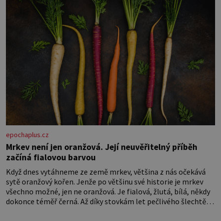
epochaplus.cz
Mrkev není jen oranžová. Její neuvěřitelný příběh
začíná fialovou barvou
Když dnes vytáhneme ze země mrkev, většina z nás očekává
sytě oranžový kořen. Jenže po většinu své historie je mrkev
všechno možné, jen ne oranžová. Je fialová, žlutá, bílá, někdy
dokonce téměř černá. Až díky stovkám let pečlivého šlechtění
se z ní stává zelenina, bez které si českou zahradu ani