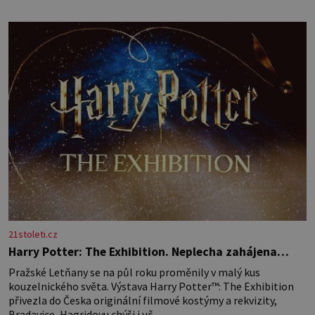
amaretta kakao na posypání Postup: Oddělte žloutky od bílků.
Žloutky vyšlehejte s cukrem do světlé pěny a postupně do nich
vmíchejte mascarpone, aby vznikl hladký
21stoleti.cz
Harry Potter: The Exhibition. Neplecha zahájena…
Pražské Letňany se na půl roku proměnily v malý kus
kouzelnického světa. Výstava Harry Potter™: The Exhibition
přivezla do Česka originální filmové kostýmy a rekvizity,
Bradavice, Hagridovu chýši i uč