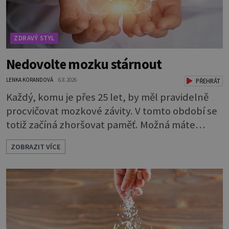
ZDRAVÝ STYL
Nedovolte mozku stárnout
LENKA KORANDOVÁ
6.8.2026
PŘEHRÁT
Každý, komu je přes 25 let, by měl pravidelně
procvičovat mozkové závity. V tomto období se
totiž začíná zhoršovat paměť. Možná máte
problém vzpomenout si na jméno kolegy z
ZOBRAZIT VÍCE
práce. Nebo marně v paměti lovíte název
knížky, kterou jste nedávno přečetli. Je to
opravdu tak, s věkem jako kdyby se paměť
rozhodla stávkovat. Cvičte tělo i mozek
Procvičujte mozkové závity. Není to nijak slož