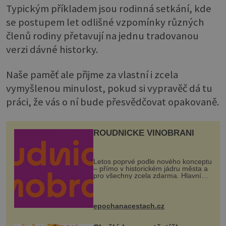
Typickým příkladem jsou rodinná setkání, kde
se postupem let odlišné vzpomínky různých
členů rodiny přetavují na jednu tradovanou
verzi dávné historky.
Naše paměť ale přijme za vlastní i zcela
vymyšlenou minulost, pokud si vypravěč dá tu
práci, že vás o ní bude přesvědčovat opakovaně.
ROUDNICKÉ VINOBRANÍ
Letos poprvé podle nového konceptu
– přímo v historickém jádru města a
pro všechny zcela zdarma. Hlavní
program se odehraje na Karlově a
Husově náměstí. Návštěvníci se
mohou těšit na víno, burčák, pes...
epochanacestach.cz