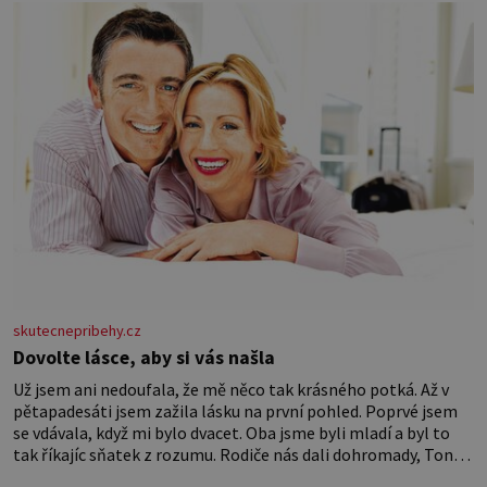
nedokážeme představit. Její příběh je
skutecnepribehy.cz
Dovolte lásce, aby si vás našla
Už jsem ani nedoufala, že mě něco tak krásného potká. Až v
pětapadesáti jsem zažila lásku na první pohled. Poprvé jsem
se vdávala, když mi bylo dvacet. Oba jsme byli mladí a byl to
tak říkajíc sňatek z rozumu. Rodiče nás dali dohromady, Toník
byl dobře zaopatřený mladý muž. Manželství nám oběma moc