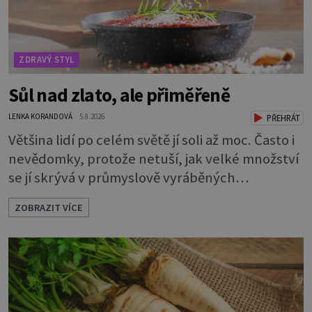
ZDRAVÝ STYL
Sůl nad zlato, ale přiměřeně
LENKA KORANDOVÁ
5.8.2026
PŘEHRÁT
Většina lidí po celém světě jí soli až moc. Často i
nevědomky, protože netuší, jak velké množství
se jí skrývá v průmyslově vyráběných
potravinách, dokonce i těch sladkých. Sůl je
ZOBRAZIT VÍCE
zdravá Ale v ani ne třetinovém množství, než je
pro většinu populace běžné. Její základní
složky– sodík a chlór – jsou zásadní pro správné
hospodaření organismu s tekutinami. Pomáhají
totiž udrž