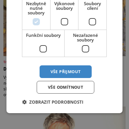
Nezbytně
Výkonové
Soubory
nutné
soubory
cílení
soubory
Funkční soubory
Nezařazené
soubory
tisicereceptu.cz
Domácí ořechová granola bez cukru
VŠE PŘIJMOUT
Vynikající a zdravá snídaně je tu! Suroviny Vždy 1 šálek –
neloupaných mandlí kešu ořechů vlašských ořechů
VŠE ODMÍTNOUT
slunečnicových semínek semínek dýně rozinek 3 šálky
ovesných vloček 1 lžíce mlet
ZOBRAZIT PODROBNOSTI