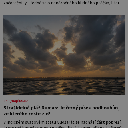
začátečníky. Jedná se o nenáročného klidného ptáčka, který
většinu dne jen posedává. Hodně času tráví na zemi, kde sbírá
zbytky semínek Jeho domovinou je prakticky celá Austrálie s
výjimkou pobřežní oblasti.
enigmaplus.cz
Strašidelná pláž Dumas: Je černý písek podhoubím,
ze kterého roste zlo?
V indickém svazovém státu Gudžarát se nachází část pobřeží,
které má hodně temnou pověst. Jistě k tomu přispívá i černý