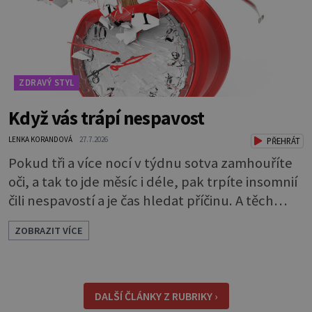
ZDRAVÝ STYL
Když vás trápí nespavost
LENKA KORANDOVÁ
27.7.2026
PŘEHRÁT
Pokud tři a více nocí v týdnu sotva zamhouříte
oči, a tak to jde měsíc i déle, pak trpíte insomnií
čili nespavostí a je čas hledat příčinu. A těch
může být celá řada. Vlastně váš spánek může
ZOBRAZIT VÍCE
rušit skoro cokoli. Nicméně některé důvody
nespavosti jsou častější. Narušený spánkový
rytmus To v praktické řeči obvykle znamená, že
pracujete na směny. Noční práce či jakékoli
DALŠÍ ČLÁNKY Z RUBRIKY ›