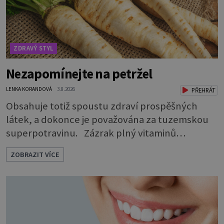
ZDRAVÝ STYL
Nezapomínejte na petržel
LENKA KORANDOVÁ
3.8.2026
PŘEHRÁT
Obsahuje totiž spoustu zdraví prospěšných
látek, a dokonce je považována za tuzemskou
superpotravinu. Zázrak plný vitaminů
V petrželi najdete vitaminy B1, B2, B3, B6,
ZOBRAZIT VÍCE
provitamin A, vitamin E a velké množství
vitamínu C (nejvíce ho má nať, dokonce třikrát
více než pomeranč, v kořeni je také, ale je ho
desetkrát méně), a kyselinu listovou. Ale to
není všechno. Obsahuje také důležité