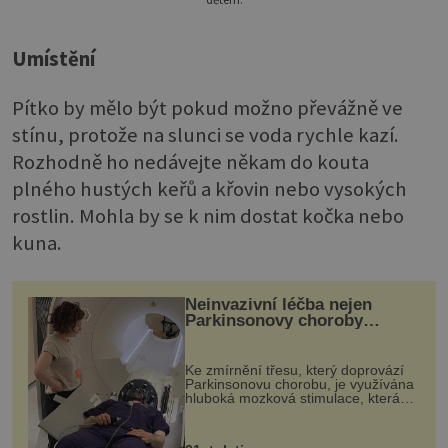
Umístění
Pítko by mělo být pokud možno převážně ve
stínu, protože na slunci se voda rychle kazí.
Rozhodně ho nedávejte někam do kouta
plného hustých keřů a křovin nebo vysokých
rostlin. Mohla by se k nim dostat kočka nebo
kuna.
Neinvazivní léčba nejen
Parkinsonovy choroby
pomocí ultrazvukové
„helmy“
Ke zmírnění třesu, který doprovází
Parkinsonovu chorobu, je využívána
hluboká mozková stimulace, která
však vyžaduje vysoce invazivní
zákrok. Ultrazvuk zase není vhodný
k dostatečně přesnému zacílení ...