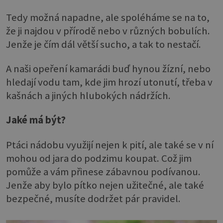
Tedy možná napadne, ale spoléháme se na to,
že ji najdou v přírodě nebo v různých bobulích.
Jenže je čím dál větší sucho, a tak to nestačí.
A naši opeření kamarádi buď hynou žízní, nebo
hledají vodu tam, kde jim hrozí utonutí, třeba v
kašnách a jiných hlubokých nádržích.
Jaké má být?
Ptáci nádobu využijí nejen k pití, ale také se v ní
mohou od jara do podzimu koupat. Což jim
pomůže a vám přinese zábavnou podívanou.
Jenže aby bylo pítko nejen užitečné, ale také
bezpečné, musíte dodržet pár pravidel.