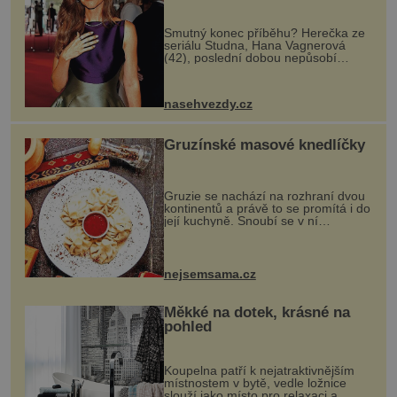
Smutný konec příběhu? Herečka ze
seriálu Studna, Hana Vagnerová
(42), poslední dobou nepůsobí
nejšťastněji. Ačkoli časy její anorexie
jsou už dávno pryč a opět se pyšnila
ženskými křivkami, najednou s...
nasehvezdy.cz
Gruzínské masové knedlíčky
Gruzie se nachází na rozhraní dvou
kontinentů a právě to se promítá i do
její kuchyně. Snoubí se v ní
evropské a asijské chutě a díky tomu
vznikají rozmanité a chuťově bohaté
pokrmy, které rozhodně st...
nejsemsama.cz
Měkké na dotek, krásné na
pohled
Koupelna patří k nejatraktivnějším
místnostem v bytě, vedle ložnice
slouží jako místo pro relaxaci a