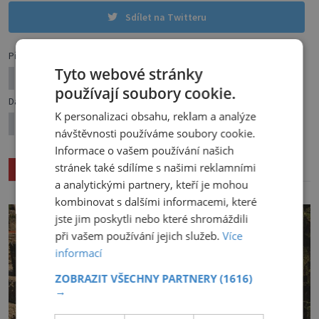
Sdílet na Twitteru
Předchozí článek
Tyto webové stránky
Co (ne)umí přírodní barvy na vlasy
používají soubory cookie.
Další článek
K personalizaci obsahu, reklam a analýze
Zaostřeno na sirupy
návštěvnosti používáme soubory cookie.
Informace o vašem používání našich
Související články
stránek také sdílíme s našimi reklamními
a analytickými partnery, kteří je mohou
kombinovat s dalšími informacemi, které
jste jim poskytli nebo které shromáždili
při vašem používání jejich služeb.
Více
informací
ZOBRAZIT VŠECHNY PARTNERY
(1616)
→