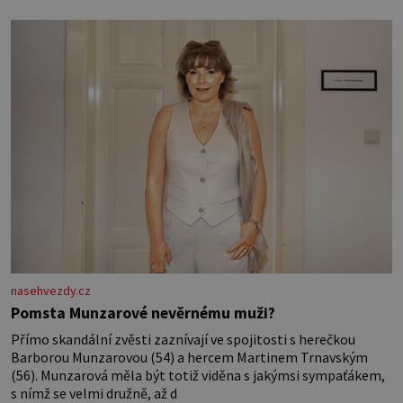
nasehvezdy.cz
Pomsta Munzarové nevěrnému muži?
Přímo skandální zvěsti zaznívají ve spojitosti s herečkou
Barborou Munzarovou (54) a hercem Martinem Trnavským
(56). Munzarová měla být totiž viděna s jakýmsi sympaťákem,
s nímž se velmi družně, až d