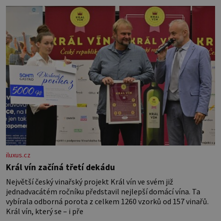
vznikne jeden z nejdokonalejších organismů
iluxus.cz
Král vín začíná třetí dekádu
Největší český vinařský projekt Král vín ve svém již
jednadvacátém ročníku představil nejlepší domácí vína. Ta
vybírala odborná porota z celkem 1260 vzorků od 157 vinařů.
Král vín, který se – i pře