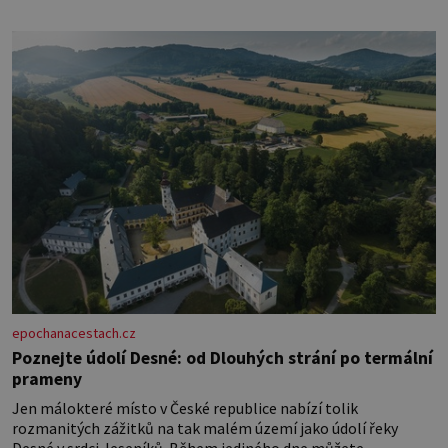
epochanacestach.cz
Poznejte údolí Desné: od Dlouhých strání po termální
prameny
Jen málokteré místo v České republice nabízí tolik
rozmanitých zážitků na tak malém území jako údolí řeky
Desné v srdci Jeseníků. Během jediného dne můžete