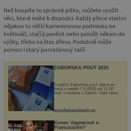
Než koupíte to správné pítko, můžete využít
věci, které máte k dispozici. Každý přece vlastní
nějakou tu větší kameninovou podmisku ke
květináči, stačí ji pověsit nebo položit někam do
výšky, třeba na štos dřeva. Podobně může
pomoci i starý porcelánový talíř.
ZÁBOŘSKÁ POUŤ 2025
Tradiční Zábořská pouť, která se
koná v neděli 7.9.2025 od 11:00
hod. u kostela v Záboří, části obce
Kly u Mělníka. V programu naleznete
komentovanou prohlídku kostela,
dobovou hudbu, řemesla, atrakce...
epochanacestach.cz
Konec Vagnerové s
Francouzem?