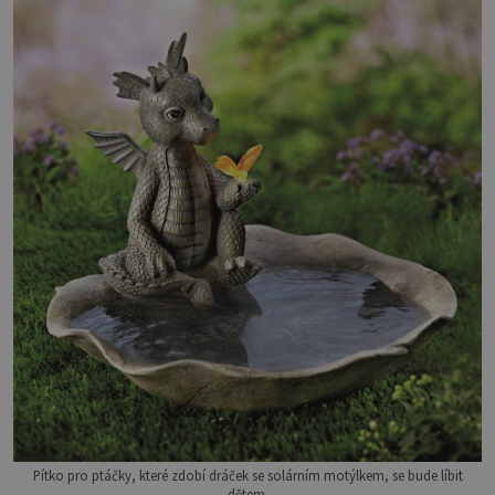
Pítko pro ptáčky, které zdobí dráček se solárním motýlkem, se bude líbit
dětem.