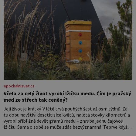
epochalnisvet.cz
Včela za celý život vyrobí lžičku medu. Čím je pražský
med ze střech tak ceněný?
Její život je krátký. V létě trvá pouhých šest až osm týdnů. Za
tu dobu navštíví desetitisíce květů, nalétá stovky kilometrů a
vyrobí přibližně devět gramů medu – zhruba jednu čajovou
lžičku. Sama o sobě se může zdát bezvýznamná. Teprve když
se spojí s dalšími desítkami tisíc příslušnic svého včelstva,