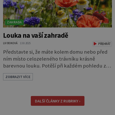
ZAHRADA
Louka na vaší zahradě
LIV BOKOVÁ
13.8.2025
PŘEHRÁT
Představte si, že máte kolem domu nebo před
ním místo celozeleného trávníku krásně
barevnou louku. Potěší při každém pohledu z
okna a navíc příláká užitečný hmyz. Kousek
ZOBRAZIT VÍCE
louky můžete mít i na úplně malém pozemku.
Velice hezké jsou různé pásy lučních květin
působící jako oddělovací prvky nebo okrasné
lemování. Louka také dodá vaší zahradě trochu
DALŠÍ ČLÁNKY Z RUBRIKY ›
divokosti. Při plánování zeleně, bez ohledu na