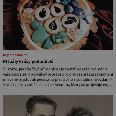
nejsemsama.cz
Rituály krásy podle živlů
Zjistěte, jak síla čtyř přírodních elementů dokáže proměnit
vaši koupelnu v posvátný prostor pro omlazení těla i zklidnění
unavené mysli. Jak pečovat o pleť a tělo v souladu s hvězdami?
Každá z nás v sobě nese otisk vesmíru, který se projevuje nejen
v naší povaze, ale i v potřebách naší pokožky. Ohnivá znamení
Ženy narozené ve znamení Berana, Lva a Střelce v sobě nesou
žár, odvahu a neutuchající elán. Vaše