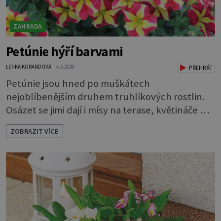
ZAHRADA
Petúnie hýří barvami
LENKA KORANDOVÁ
4.5.2026
PŘEHRÁT
Petúnie jsou hned po muškátech
nejoblíbenějším druhem truhlíkových rostlin.
Osázet se jimi dají i mísy na terase, květináče na
balkoně, a dokonce i záhony. Každoročně se
ZOBRAZIT VÍCE
rozsáhlá nabídka petúnií a jejich nejbližších
příbuzných surfinií rozrůstá o nové a nové
druhy a kultivary. Ty se vzhledem buď prolínají
a zdánlivě splývají, nebo se naopak výrazně liší
od svých předchůdkyň. Ja