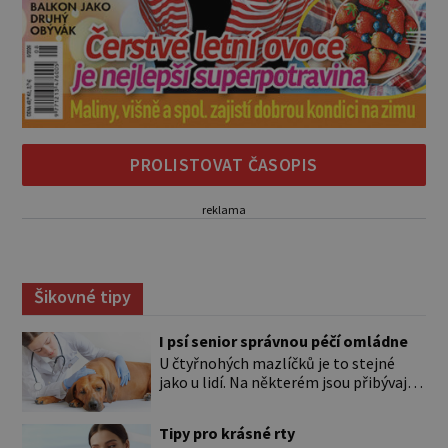
PROLISTOVAT ČASOPIS
reklama
Šikovné tipy
I psí senior správnou péčí omládne
U čtyřnohých mazlíčků je to stejné
jako u lidí. Na některém jsou přibývající
léta znát hned na první pohled, u
jiného dlouho nic nezaznamenáte.
Tipy pro krásné rty
Přesto byste si měli staršího psa více