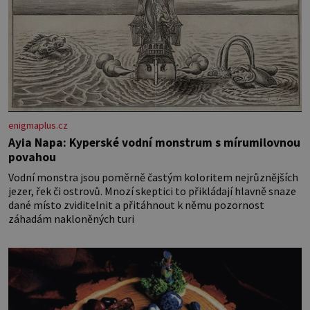
enigmaplus.cz
Ayia Napa: Kyperské vodní monstrum s mírumilovnou
povahou
Vodní monstra jsou poměrně častým koloritem nejrůznějších
jezer, řek či ostrovů. Mnozí skeptici to přikládají hlavně snaze
dané místo zviditelnit a přitáhnout k němu pozornost
záhadám nakloněných turi