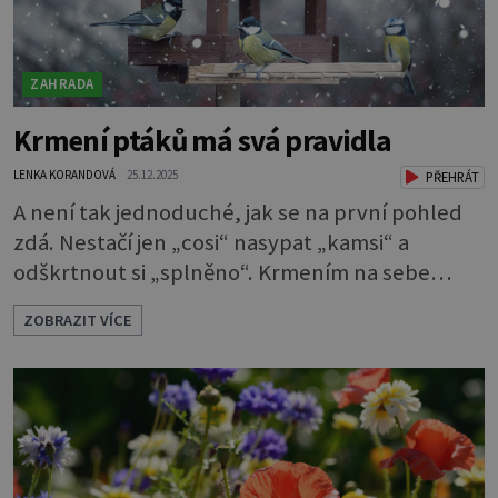
ZAHRADA
Krmení ptáků má svá pravidla
LENKA KORANDOVÁ
25.12.2025
PŘEHRÁT
A není tak jednoduché, jak se na první pohled
zdá. Nestačí jen „cosi“ nasypat „kamsi“ a
odškrtnout si „splněno“. Krmením na sebe
berete mnohem větší závazek a zodpovědnost.
ZOBRAZIT VÍCE
Máte v plánu sypat v zimě zpěvavým
opeřencům nějaké dobroty? Pak byste měli
vědět pár pravidel, která je při tom nutno
dodržovat. Jinak můžete ptákům víc uškodit
než pomoci. Ornitologové varují, že špatné
krmení je