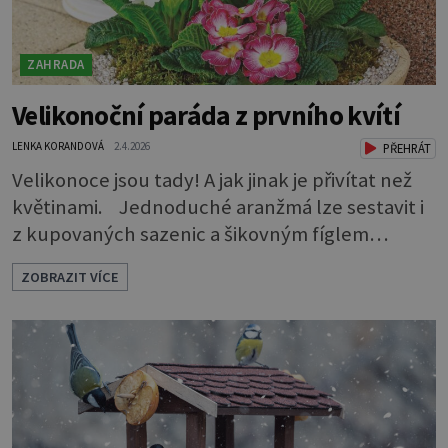
ZAHRADA
Velikonoční paráda z prvního kvítí
LENKA KORANDOVÁ
2.4.2026
PŘEHRÁT
Velikonoce jsou tady! A jak jinak je přivítat než
květinami. Jednoduché aranžmá lze sestavit i
z kupovaných sazenic a šikovným fíglem
docílíte toho, aby výsledek působil jako dílo
ZOBRAZIT VÍCE
profesionála. Rostliny vyndejte z pěstebních
květináčků a zasaďte je. Povrch zeminy pod listy
pokryjte mechem. Podél okraje pak pomocí
lžíce nasypejte dekorativní štěrk.Díky úpravě
povrchu je z obyčejn