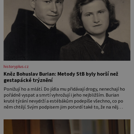
historyplus.cz
Kněz Bohuslav Burian: Metody StB byly horší než
gestapácké trýznění
Ponižují ho a mlátí. Do jídla mu přidávají drogy, nenechají ho
pořádně vyspat a smrtí vyhrožují i jeho nejbližším. Burian
kruté týrání nevydrží a estébákům podepíše všechno, co po
něm chtějí. Svým podpisem jim potvrdí také to, že na něj
během výslechů nikdo nevyvíjel fyzický ani psychický nátlak.
Syn brněnského řezníka chce být knězem a