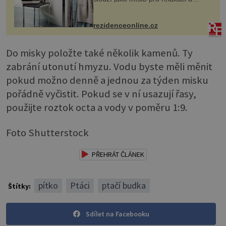
odpočinek. Koupelnový textil –
ručníky, osušky a koberečky –
mohou jako mávnutím kouzelného
rezidenceonline.cz
proutku...
Do misky položte také několik kamenů. Ty
zabrání utonutí hmyzu. Vodu byste měli měnit
pokud možno denně a jednou za týden misku
pořádně vyčistit. Pokud se v ní usazují řasy,
použijte roztok octa a vody v poměru 1:9.
Foto Shutterstock
PŘEHRÁT ČLÁNEK
pítko
Ptáci
ptačí budka
Štítky:
Sdílet na Facebooku