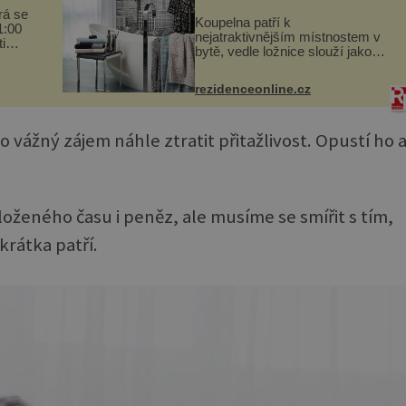
rá se
Koupelna patří k
1:00
nejatraktivnějším místnostem v
i
bytě, vedle ložnice slouží jako
ramu
místo pro relaxaci a odpočinek.
Koupelnový textil – ručníky,
rezidenceonline.cz
osušky a koberečky – mohou
jako mávnutím kouzelného
proutku...
 vážný zájem náhle ztratit přitažlivost. Opustí ho 
ženého času i peněz, ale musíme se smířit s tím,
krátka patří.