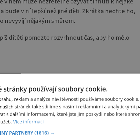
 se v něm může nezřetelně ozývat tíhnutí k nějaké
a bude v ní lepší než jiné děti. Zkrátka nechte ho,
e to nevyvíjí nějakým směrem.
Spíš dítěti pomozte rozvrhnout čas, aby ho mělo
abídnout prostřednictvím zájmových kroužků
 stránky používají soubory cookie.
 činností a najít si tu pravou pro sebe. Není to
obsahu, reklam a analýze návštěvnosti používáme soubory cookie.
ašich stránek také sdílíme s našimi reklamními a analytickými par
 s dalšími informacemi, které jste jim poskytli nebo které shro
služeb.
Více informací
nnifer Lawrence uvádí kolekci PrimaLuna od
ngines
HNY PARTNERY
(1616) →
načky Longines není žádným nováčkem, nyní je však