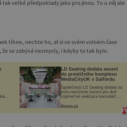
tak velké předpoklady jako pro jinou. Tu u něj ale
k tíhne, nechte ho, ať si ve svém volném čase
 že se zabývá nesmysly, i kdyby to tak bylo.
n
LD Seating dodala sezení
do prestižního komplexu
MediaCityUK v Salfordu
Společnost LD Seating dodala na
míru navržené sezení pro dvě
oká
výjimečné realizace kanceláří v
však
areálu MediaCityUK v anglickém
Salfordu – konkrétně do budov
iluxus.cz
í
Blue Tower a Orange Tower.
nému
Komplex budov Media...