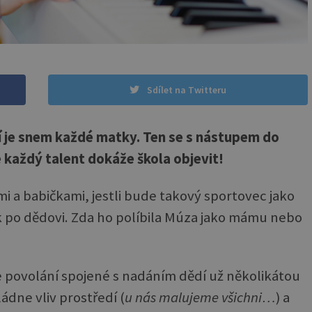
Sdílet na Twitteru
 je snem každé matky. Ten se s nástupem do
 každý talent dokáže škola objevit!
i a babičkami, jestli bude takový sportovec jako
 po dědovi. Zda ho políbila Múza jako mámu nebo
se povolání spojené s nadáním dědí už několikátou
ádne vliv prostředí (
u nás malujeme všichni…
) a