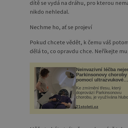
dítě se vydá na dráhu, pro kterou nemá 
nikdo nehledal.
Nechme ho, ať se projeví
Pokud chcete vědět, k čemu váš potome
dělá to, co opravdu chce. Neříkejte mu,
Neinvazivní léčba neje
Parkinsonovy choroby
pomocí ultrazvukové
„helmy“
Ke zmírnění třesu, který
doprovází Parkinsonovu
chorobu, je využívána hlub
mozková stimulace, která 
vyžaduje vysoce invazivní
21stoleti.cz
zákrok. Ultrazvuk zase nen
vhodný k dostatečně přes
zacílení ...