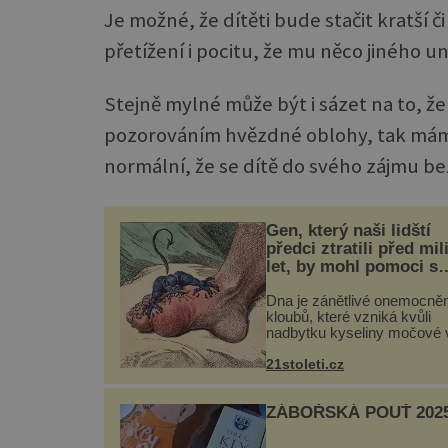
Je možné, že dítěti bude stačit kratší 
přetížení i pocitu, že mu něco jiného un
Stejně mylné může být i sázet na to, ž
pozorováním hvězdné oblohy, tak máme 
normální, že se dítě do svého zájmu be
Gen, který naši lidští
předci ztratili před mil
let, by mohl pomoci s
léčbou „nemoci králů“
Dna je zánětlivé onemocněn
kloubů, které vzniká kvůli
nadbytku kyseliny močové v
Ta se ve formě krystalků uk
v blízkosti kloubů, nejčastěji
21stoleti.cz
přitom postihuje palce na n
a způsobuje bole...
ZÁBOŘSKÁ POUŤ 202