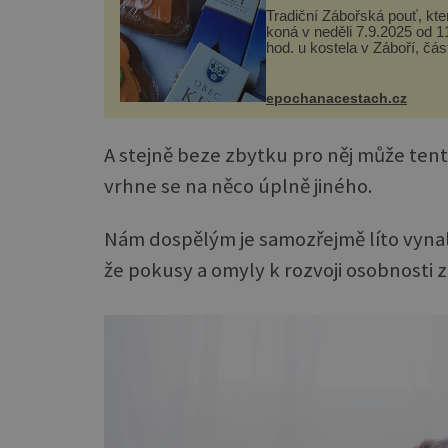
Tradiční Zábořská pouť, kte
koná v neděli 7.9.2025 od 1
hod. u kostela v Záboří, část
obce Kly u Mělníka. V prog
naleznete komentovanou
prohlídku kostela, dobovou
epochanacestach.cz
hudbu, řemesla, atrakce...
A stejně beze zbytku pro něj může tento
vrhne se na něco úplně jiného.
Nám dospělým je samozřejmě líto vynalo
že pokusy a omyly k rozvoji osobnosti z