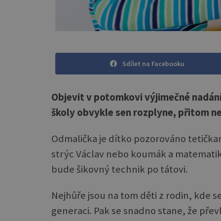
Sdílet na Facebooku
Objevit v potomkovi výjimečné nadání
školy obvykle sen rozplyne, přitom ne
Odmalička je dítko pozorováno tetičkam
strýc Václav nebo koumák a matematik
bude šikovný technik po tátovi.
Nejhůře jsou na tom děti z rodin, kde 
generaci. Pak se snadno stane, že převl