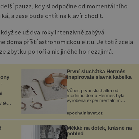
či delší pauza, kdy si odpočine od momentálního
iká, a zase bude chtít na klavír chodit.
e když se už dva roky intenzivně zabývá
doma příští astronomickou elitu. Je totiž zcela
ze zbytku ponoří a nic jiného ho nezajímá.
První sluchátka Hermés
iony
inspirovala slavná kabelka
Vůbec první sluchátka od
í
módního domu Hermès byla
vyrobena experimentálním
 těle.
laboratoří Hermès Ateliers
ládá
Horizons. Elegantní gadget si
epochalnisvet.cz
vyžádal dva roky vývoje a chlubí
ohou,
se ručně šitou hovězí kůží a
kovový...
5
Měkké na dotek, krásné na
pohled