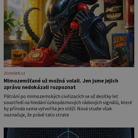
21stoleti.cz
Mimozemšťané už možná volali. Jen jsme jejich
zprávu nedokázali rozpoznat
Pátrání po mimozemských civilizacích se už desítky let
soustředí na hledání úzkopásmových rádiových signálů, které
by příroda sama vytvořila jen stěží. Nová studie však
naznačuje, že právě tato strate