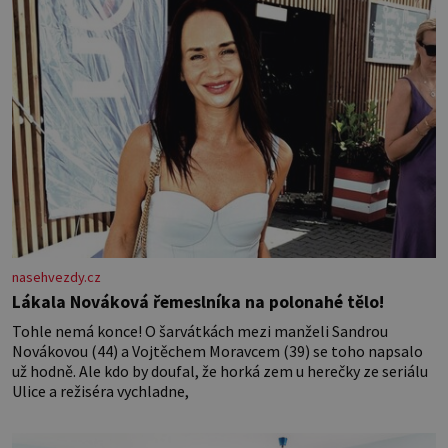
nasehvezdy.cz
Lákala Nováková řemeslníka na polonahé tělo!
Tohle nemá konce! O šarvátkách mezi manželi Sandrou
Novákovou (44) a Vojtěchem Moravcem (39) se toho napsalo
už hodně. Ale kdo by doufal, že horká zem u herečky ze seriálu
Ulice a režiséra vychladne,