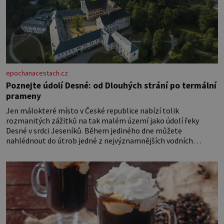
epochanacestach.cz
Poznejte údolí Desné: od Dlouhých strání po termální
prameny
Jen málokteré místo v České republice nabízí tolik
rozmanitých zážitků na tak malém území jako údolí řeky
Desné v srdci Jeseníků. Během jediného dne můžete
nahlédnout do útrob jedné z nejvýznamnějších vodních
elektráren v Evropě, vydat se na horské hřebeny, projet se na
koloběžce a den zakončit poznáváním památek ve Velkých
Losinách nebo v termálním