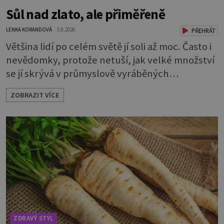
Sůl nad zlato, ale přiměřeně
LENKA KORANDOVÁ
5.8.2026
PŘEHRÁT
Většina lidí po celém světě jí soli až moc. Často i
nevědomky, protože netuší, jak velké množství
se jí skrývá v průmyslově vyráběných
potravinách, dokonce i těch sladkých. Sůl je
ZOBRAZIT VÍCE
zdravá Ale v ani ne třetinovém množství, než je
pro většinu populace běžné. Její základní
složky– sodík a chlór – jsou zásadní pro správné
hospodaření organismu s tekutinami. Pomáhají
totiž udrž
ZDRAVÝ STYL