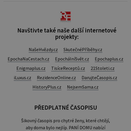
Navštivte také naše další internetové
projekty:
NašeHvězdy.cz
SkutečnéPříběhy.cz
EpochaNaCestach.cz
EpochálníSvět.cz
Epochaplus.cz
Enigmaplus.cz
TisíceReceptů.cz
21Stoleti.cz
iLuxus.cz
RezidenceOnline.cz
DarujteČasopis.cz
HistoryPlus.cz
NejsemSama.cz
PŘEDPLATNÉ ČASOPISU
Šikovný časopis pro chytré ženy, které chtějí,
aby doma bylo nejlíp. PANÍ DOMU nabízí