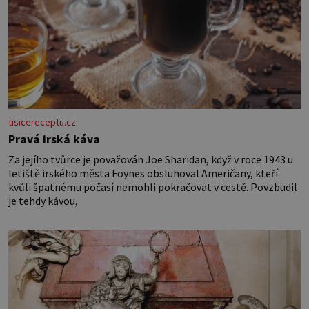
tisicereceptu.cz
Pravá irská káva
Za jejího tvůrce je považován Joe Sharidan, když v roce 1943 u
letiště irského města Foynes obsluhoval Američany, kteří
kvůli špatnému počasí nemohli pokračovat v cestě. Povzbudil
je tehdy kávou,