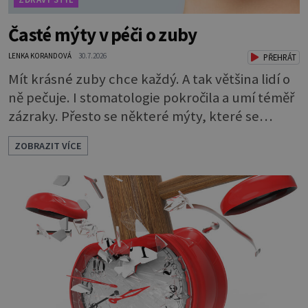
Časté mýty v péči o zuby
LENKA KORANDOVÁ
30.7.2026
PŘEHRÁT
Mít krásné zuby chce každý. A tak většina lidí o
ně pečuje. I stomatologie pokročila a umí téměř
zázraky. Přesto se některé mýty, které se
tradují, nedaří vyvrátit. Které? Večer místo
ZOBRAZIT VÍCE
čištění snězte jablko Jedna z nejoblíbenějších
pověr už z časů našich babiček, kterou se
rozhodně nevyplatí praktikovat. Jablko
opravdu zuby nevyčistí. Obsahuje sacharidy,
které bakterie v ústech pře