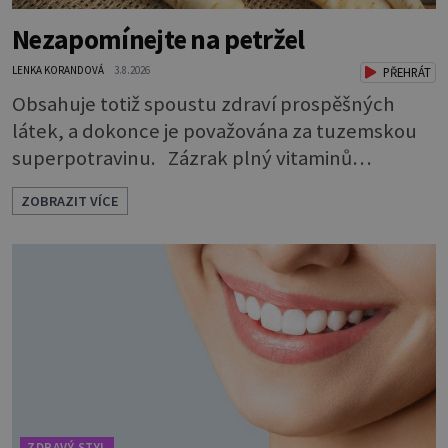
Nezapomínejte na petržel
LENKA KORANDOVÁ
3.8.2026
PŘEHRÁT
Obsahuje totiž spoustu zdraví prospěšných
látek, a dokonce je považována za tuzemskou
superpotravinu. Zázrak plný vitaminů
V petrželi najdete vitaminy B1, B2, B3, B6,
ZOBRAZIT VÍCE
provitamin A, vitamin E a velké množství
vitamínu C (nejvíce ho má nať, dokonce třikrát
více než pomeranč, v kořeni je také, ale je ho
desetkrát méně), a kyselinu listovou. Ale to
není všechno. Obsahuje také důležité
ZDRAVÝ STYL