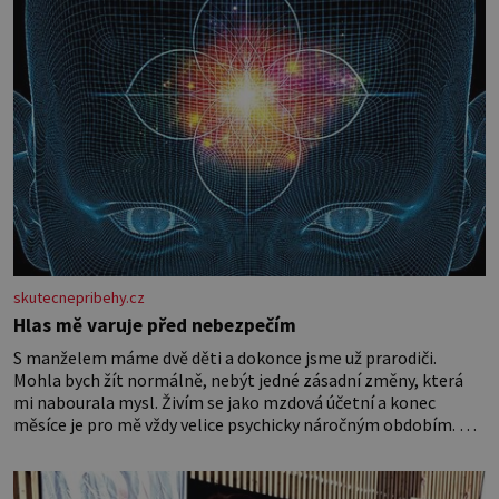
skutecnepribehy.cz
Hlas mě varuje před nebezpečím
S manželem máme dvě děti a dokonce jsme už prarodiči.
Mohla bych žít normálně, nebýt jedné zásadní změny, která
mi nabourala mysl. Živím se jako mzdová účetní a konec
měsíce je pro mě vždy velice psychicky náročným obdobím. Od
té chvíle, co máme vnoučata, mi dcera čím dál častěji volá o
pomoc, co se hlídání týče. Dalo by se