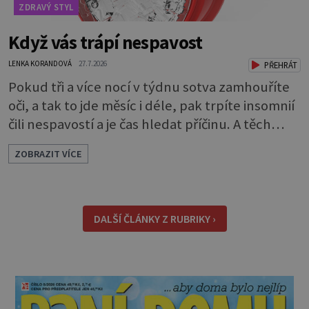
ZDRAVÝ STYL
Když vás trápí nespavost
LENKA KORANDOVÁ
27.7.2026
PŘEHRÁT
Pokud tři a více nocí v týdnu sotva zamhouříte
oči, a tak to jde měsíc i déle, pak trpíte insomnií
čili nespavostí a je čas hledat příčinu. A těch
může být celá řada. Vlastně váš spánek může
ZOBRAZIT VÍCE
rušit skoro cokoli. Nicméně některé důvody
nespavosti jsou častější. Narušený spánkový
rytmus To v praktické řeči obvykle znamená, že
pracujete na směny. Noční práce či jakékoli
DALŠÍ ČLÁNKY Z RUBRIKY ›
nepřirozené bdě