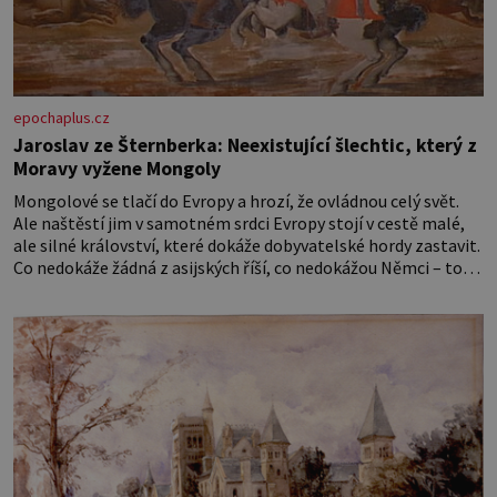
epochaplus.cz
Jaroslav ze Šternberka: Neexistující šlechtic, který z
Moravy vyžene Mongoly
Mongolové se tlačí do Evropy a hrozí, že ovládnou celý svět.
Ale naštěstí jim v samotném srdci Evropy stojí v cestě malé,
ale silné království, které dokáže dobyvatelské hordy zastavit.
Co nedokáže žádná z asijských říší, co nedokážou Němci – to
dokáže český král. Nebo že by ne? Mongolové od roku 1223
postupují podél Kaspického a Azovského moře,