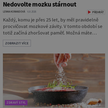
Nedovolte mozku stárnout
LENKA KORANDOVÁ
6.8.2026
PŘEHRÁT
Každý, komu je přes 25 let, by měl pravidelně
procvičovat mozkové závity. V tomto období se
totiž začíná zhoršovat paměť. Možná máte
problém vzpomenout si na jméno kolegy z
ZOBRAZIT VÍCE
práce. Nebo marně v paměti lovíte název
knížky, kterou jste nedávno přečetli. Je to
opravdu tak, s věkem jako kdyby se paměť
rozhodla stávkovat. Cvičte tělo i mozek
Procvičujte mozkové závity. Není to nijak slož
ZDRAVÝ STYL