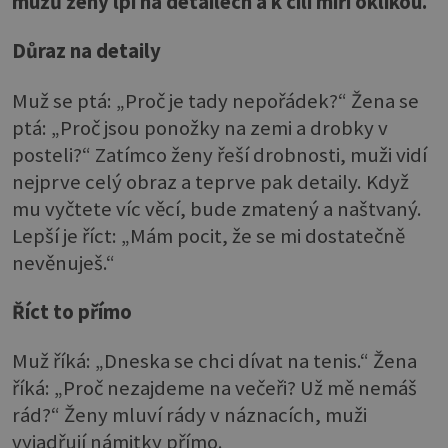
mužů ženy lpí na detailech a k cíli míří oklikou.
Důraz na detaily
Muž se ptá: „Proč je tady nepořádek?“ Žena se
ptá: „Proč jsou ponožky na zemi a drobky v
posteli?“ Zatímco ženy řeší drobnosti, muži vidí
nejprve celý obraz a teprve pak detaily. Když
mu vyčtete víc věcí, bude zmatený a naštvaný.
Lepší je říct: „Mám pocit, že se mi dostatečně
nevěnuješ.“
Říct to přímo
Muž říká: „Dneska se chci dívat na tenis.“ Žena
říká: „Proč nezajdeme na večeři? Už mě nemáš
rád?“ Ženy mluví rády v náznacích, muži
vyjadřují námitky přímo.