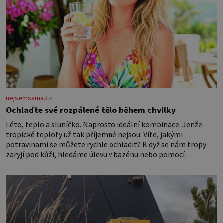
nejsemsama.cz
Ochlaďte své rozpálené tělo během chvilky
Léto, teplo a sluníčko. Naprosto ideální kombinace. Jenže
tropické teploty už tak příjemné nejsou. Víte, jakými
potravinami se můžete rychle ochladit? K dyž se nám tropy
zaryjí pod kůži, hledáme úlevu v bazénu nebo pomocí
klimatizace. Jenže ne vždycky můžeme být v jejich blízkosti.
Nemusíte však zoufat. Pokud budete mít promyšlený
jídelníček, žadné pařáky si na vás