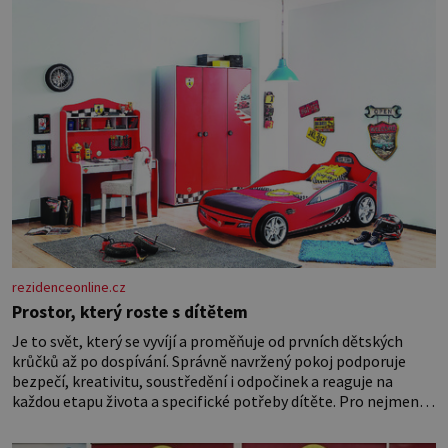
rezidenceonline.cz
Prostor, který roste s dítětem
Je to svět, který se vyvíjí a proměňuje od prvních dětských
krůčků až po dospívání. Správně navržený pokoj podporuje
bezpečí, kreativitu, soustředění i odpočinek a reaguje na
každou etapu života a specifické potřeby dítěte. Pro nejmenší
je klíčová jednoduchost, měkkost a bezpečí, proto by pokoj
miminka měl působit především klidně a útulně. Předškolní