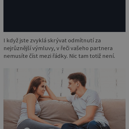
I když jste zvyklá skrývat odmítnutí za
nejrůznější výmluvy, v řeči vašeho partnera
nemusíte číst mezi řádky. Nic tam totiž není.