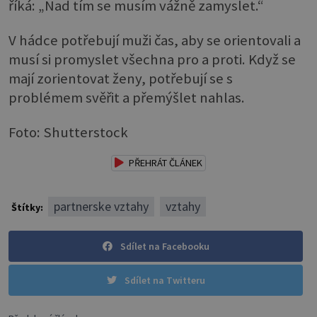
říká: „Nad tím se musím vážně zamyslet.“
V hádce potřebují muži čas, aby se orientovali a
musí si promyslet všechna pro a proti. Když se
mají zorientovat ženy, potřebují se s
problémem svěřit a přemýšlet nahlas.
Foto: Shutterstock
PŘEHRÁT ČLÁNEK
partnerske vztahy
vztahy
Štítky:
Sdílet na Facebooku
Sdílet na Twitteru