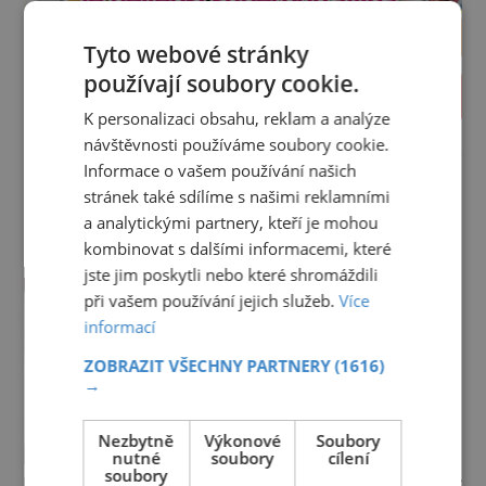
Tyto webové stránky
používají soubory cookie.
PROLISTOVAT ČASOPIS
K personalizaci obsahu, reklam a analýze
návštěvnosti používáme soubory cookie.
reklama
Informace o vašem používání našich
stránek také sdílíme s našimi reklamními
a analytickými partnery, kteří je mohou
Šikovné tipy
kombinovat s dalšími informacemi, které
jste jim poskytli nebo které shromáždili
I psí senior správnou péčí omládne
při vašem používání jejich služeb.
Více
U čtyřnohých mazlíčků je to stejné
informací
jako u lidí. Na některém jsou přibývající
léta znát hned na první pohled, u
ZOBRAZIT VŠECHNY PARTNERY
(1616)
jiného dlouho nic nezaznamenáte.
→
Tipy pro krásné rty
Přesto byste si měli staršího psa více
Pokožka rtů patří k nejjemnějším
všímat, aby vám neunikly důležité
vůbec, proto je pro její zdraví a pěkný
signály, že něco není v pořádku. Včasná
Nezbytně
Výkonové
Soubory
vzhled nutná odpovídající péče. Bez
péče mu může prodloužit i zkvalitnit
nutné
soubory
cílení
péče to nejde Rty se neliší jen barvou,
soubory
život. Hůře tráví U starších […]