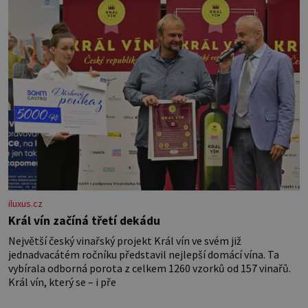
věk je
iluxus.cz
Král vín začíná třetí dekádu
Největší český vinařský projekt Král vín ve svém již
jednadvacátém ročníku představil nejlepší domácí vína. Ta
vybírala odborná porota z celkem 1260 vzorků od 157 vinařů.
Král vín, který se – i pře