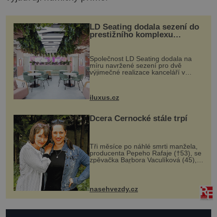
LD Seating dodala sezení do
prestižního komplexu
MediaCityUK v Salfordu
Společnost LD Seating dodala na
míru navržené sezení pro dvě
výjimečné realizace kanceláří v
areálu MediaCityUK v anglickém
Salfordu – konkrétně do budov Blue
Tower a Orange Tower. Komplex
iluxus.cz
budov Media...
Dcera Černocké stále trpí
Tři měsíce po náhlé smrti manžela,
producenta Pepeho Rafaje (†53), se
zpěvačka Barbora Vaculíková (45),
dcera Petry Černocké (75), poprvé
ozvala veřejnosti. Na sociální síti
sdílela, že se snaží fung...
nasehvezdy.cz