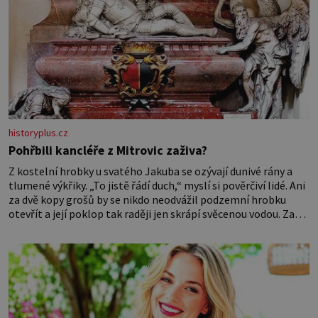
historyplus.cz
Pohřbili kancléře z Mitrovic zaživa?
Z kostelní hrobky u svatého Jakuba se ozývají dunivé rány a
tlumené výkřiky. „To jistě řádí duch,“ myslí si pověrčiví lidé. Ani
za dvě kopy grošů by se nikdo neodvážil podzemní hrobku
otevřít a její poklop tak raději jen skrápí svěcenou vodou. Za
několik dní divné burácení skutečně ustane. Když o mnoho let
později hrobku