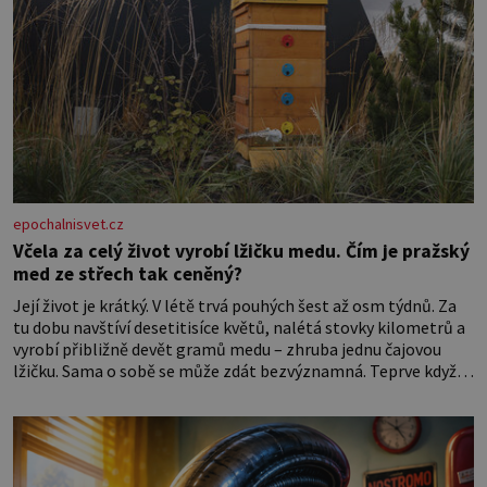
epochalnisvet.cz
Včela za celý život vyrobí lžičku medu. Čím je pražský
med ze střech tak ceněný?
Její život je krátký. V létě trvá pouhých šest až osm týdnů. Za
tu dobu navštíví desetitisíce květů, nalétá stovky kilometrů a
vyrobí přibližně devět gramů medu – zhruba jednu čajovou
lžičku. Sama o sobě se může zdát bezvýznamná. Teprve když
se spojí s dalšími desítkami tisíc příslušnic svého včelstva,
vznikne jeden z nejdokonalejších organismů