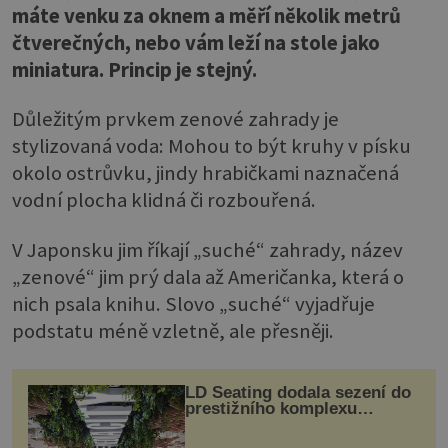
máte venku za oknem a měří několik metrů
čtverečných, nebo vám leží na stole jako
miniatura. Princip je stejný.
Důležitým prvkem zenové zahrady je
stylizovaná voda: Mohou to být kruhy v písku
okolo ostrůvku, jindy hrabičkami naznačená
vodní plocha klidná či rozbouřená.
V Japonsku jim říkají „suché“ zahrady, název
„zenové“ jim prý dala až Američanka, která o
nich psala knihu. Slovo „suché“ vyjadřuje
podstatu méně vzletně, ale přesněji.
LD Seating dodala sezení do
prestižního komplexu
MediaCityUK v Salfordu