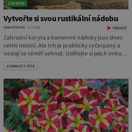
ZAHRADA
Vytvořte si svou rustikální nádobu
DANA PEŠKOVÁ
11.6.2026
PŘEHRÁT
Zahradní koryta a kamenné nádoby jsou dnes
velmi módní. Ale trh je prakticky vyčerpaný a
nedají se téměř sehnat. Udělejte si jejich imitaci,
která je téměř k nerozeznání od originálu.
ZOBRAZIT VÍCE
Ozdobte se zahradu vlastnoručně vyrobenými
nádobami z umělého kamene. Můžete si ho
udělat sami. Z hmoty, které se říká hypertufa. A
co víc, můžete si vymyslet, jaký bude mít tvar,
jak bude velký i jaký mu určíte os