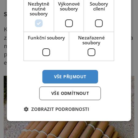
Nezbytně
Výkonové
Soubory
nutné
soubory
cílení
Styly
soubory
Klasická zenová zahrada je prostá a pracuje se
základními prvky, jako je písek, štěrk, kameny a
Funkční soubory
Nezařazené
soubory
mech. Cílem je jednoduchost a vytvoření
prostoru pro rozjímání s minimem rušivých
elementů.
VŠE PŘIJMOUT
VŠE ODMÍTNOUT
ZOBRAZIT PODROBNOSTI