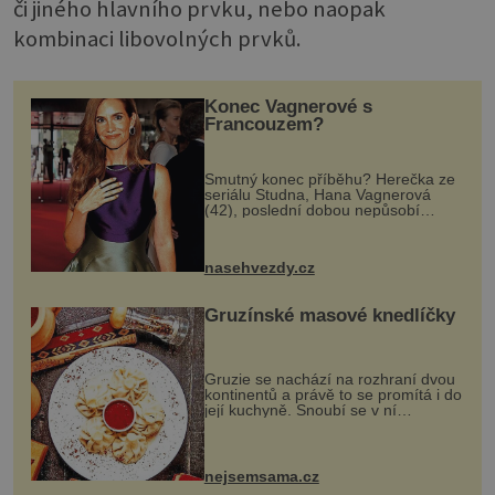
či jiného hlavního prvku, nebo naopak
kombinaci libovolných prvků.
Konec Vagnerové s
Francouzem?
Smutný konec příběhu? Herečka ze
seriálu Studna, Hana Vagnerová
(42), poslední dobou nepůsobí
nejšťastněji. Ačkoli časy její anorexie
jsou už dávno pryč a opět se pyšnila
ženskými křivkami, najednou s...
nasehvezdy.cz
Gruzínské masové knedlíčky
Gruzie se nachází na rozhraní dvou
kontinentů a právě to se promítá i do
její kuchyně. Snoubí se v ní
evropské a asijské chutě a díky tomu
vznikají rozmanité a chuťově bohaté
pokrmy, které rozhodně st...
nejsemsama.cz