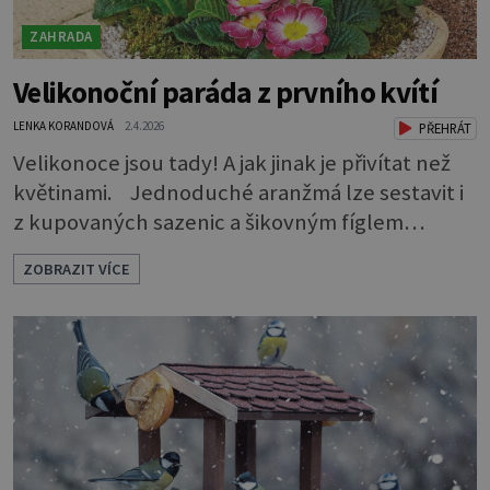
ZAHRADA
Velikonoční paráda z prvního kvítí
LENKA KORANDOVÁ
2.4.2026
PŘEHRÁT
Velikonoce jsou tady! A jak jinak je přivítat než
květinami. Jednoduché aranžmá lze sestavit i
z kupovaných sazenic a šikovným fíglem
docílíte toho, aby výsledek působil jako dílo
ZOBRAZIT VÍCE
profesionála. Rostliny vyndejte z pěstebních
květináčků a zasaďte je. Povrch zeminy pod listy
pokryjte mechem. Podél okraje pak pomocí
lžíce nasypejte dekorativní štěrk.Díky úpravě
povrchu je z obyčejn