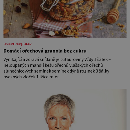
tisicereceptu.cz
Domácí ořechová granola bez cukru
Vynikající a zdravá snídaně je tu! Suroviny Vždy 1 šálek –
neloupaných mandlí kešu ořechů vlašských ořechů
slunečnicových semínek semínek dýně rozinek 3 šálky
ovesných vloček 1 lžíce mlet