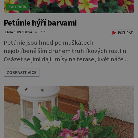
ZAHRADA
Petúnie hýří barvami
LENKA KORANDOVÁ
4.5.2026
PŘEHRÁT
Petúnie jsou hned po muškátech
nejoblíbenějším druhem truhlíkových rostlin.
Osázet se jimi dají i mísy na terase, květináče na
balkoně, a dokonce i záhony. Každoročně se
ZOBRAZIT VÍCE
rozsáhlá nabídka petúnií a jejich nejbližších
příbuzných surfinií rozrůstá o nové a nové
druhy a kultivary. Ty se vzhledem buď prolínají
a zdánlivě splývají, nebo se naopak výrazně liší
od svých předchůdkyň. Ja