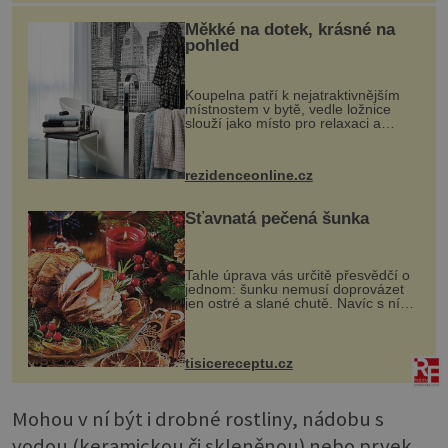
Měkké na dotek, krásné na
pohled
Koupelna patří k nejatraktivnějším
místnostem v bytě, vedle ložnice
slouží jako místo pro relaxaci a
odpočinek. Koupelnový textil –
ručníky, osušky a koberečky –
mohou jako mávnutím kouzelného
rezidenceonline.cz
proutku...
Šťavnatá pečená šunka
Tahle úprava vás určitě přesvědčí o
jednom: šunku nemusí doprovázet
jen ostré a slané chutě. Navíc s ní
nakrmíte poměrně hodně hladových
krků. Ingredience sádlo 3 kg šunky
vcelku 3 stroužky česneku hl...
tisicereceptu.cz
Mohou v ní být i drobné rostliny, nádobu s
vodou (keramickou či skleněnou) nebo prvek