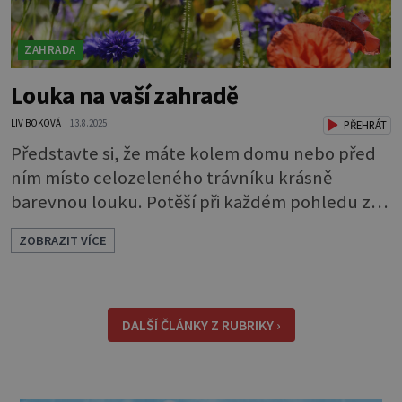
ZAHRADA
Louka na vaší zahradě
LIV BOKOVÁ
13.8.2025
PŘEHRÁT
Představte si, že máte kolem domu nebo před
ním místo celozeleného trávníku krásně
barevnou louku. Potěší při každém pohledu z
okna a navíc příláká užitečný hmyz. Kousek
ZOBRAZIT VÍCE
louky můžete mít i na úplně malém pozemku.
Velice hezké jsou různé pásy lučních květin
působící jako oddělovací prvky nebo okrasné
lemování. Louka také dodá vaší zahradě trochu
DALŠÍ ČLÁNKY Z RUBRIKY ›
divokosti. Při plánování zeleně, bez ohledu na