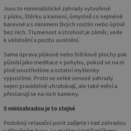
Jsou to minimalistické zahrady vytvořené
z písku, štěrku a kamení, úmyslně co nejméně
barevné a s minimem živých rostlin nebo úplně
bez nich. Tlumenost a strohost je záměr, vede
k uklidnění a pocitu uvolnění.
Sama úprava pískové nebo štěrkové plochy pak
působí jako meditace v pohybu, pokud se na ni
plně soustředíme a ostatní myšlenky
vypustíme. Proto se velké zenové zahrady
nejen pravidelně uhrabávají, ale také mění a
přestavují se na nich kameny.
S minizahradou je to stejné
Podobný relaxační pocit zažijete i nad zahradou
v dřevěném boxu. I v malém si totiž můžeme