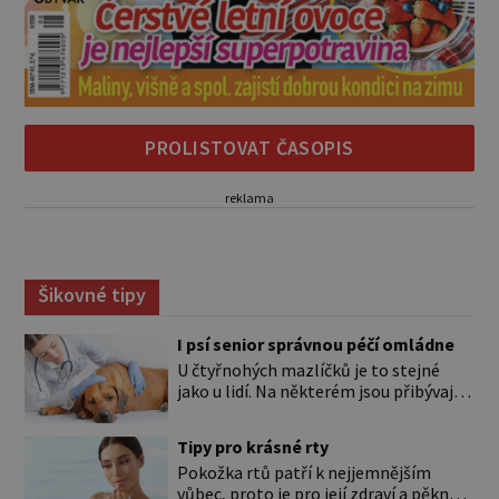
PROLISTOVAT ČASOPIS
reklama
Šikovné tipy
I psí senior správnou péčí omládne
U čtyřnohých mazlíčků je to stejné
jako u lidí. Na některém jsou přibývající
léta znát hned na první pohled, u
jiného dlouho nic nezaznamenáte.
Tipy pro krásné rty
Přesto byste si měli staršího psa více
Pokožka rtů patří k nejjemnějším
všímat, aby vám neunikly důležité
vůbec, proto je pro její zdraví a pěkný
signály, že něco není v pořádku. Včasná