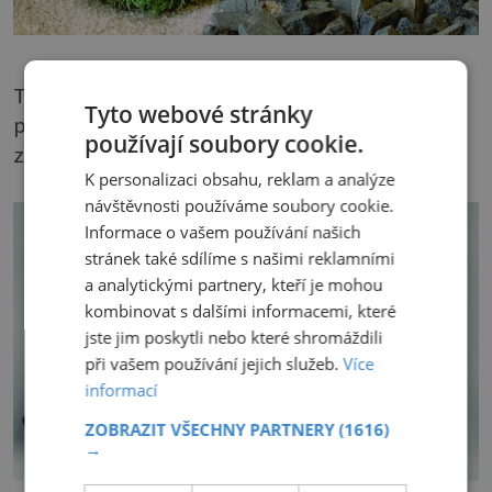
Také mech je přípustným dekorativním
Tyto webové stránky
prvkem, zde obklopuje miniaturu japonské
používají soubory cookie.
zahradní lampy.
K personalizaci obsahu, reklam a analýze
návštěvnosti používáme soubory cookie.
Informace o vašem používání našich
stránek také sdílíme s našimi reklamními
a analytickými partnery, kteří je mohou
kombinovat s dalšími informacemi, které
jste jim poskytli nebo které shromáždili
při vašem používání jejich služeb.
Více
informací
ZOBRAZIT VŠECHNY PARTNERY
(1616)
→