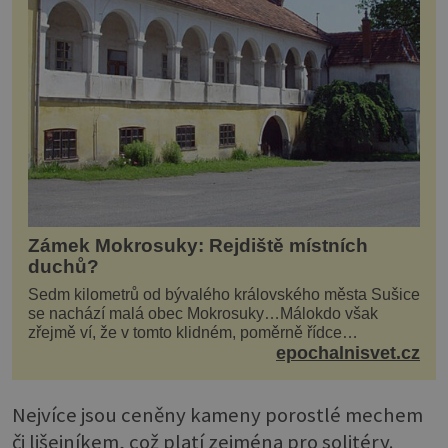
Zámek Mokrosuky: Rejdiště místních
duchů?
Sedm kilometrů od bývalého královského města Sušice
se nachází malá obec Mokrosuky…Málokdo však
zřejmě ví, že v tomto klidném, poměrně řídce
navštěvovaném koutu vesnické Šumavy se nachází
epochalnisvet.cz
několi...
Nejvíce jsou ceněny kameny porostlé mechem
či lišejníkem, což platí zejména pro solitéry.