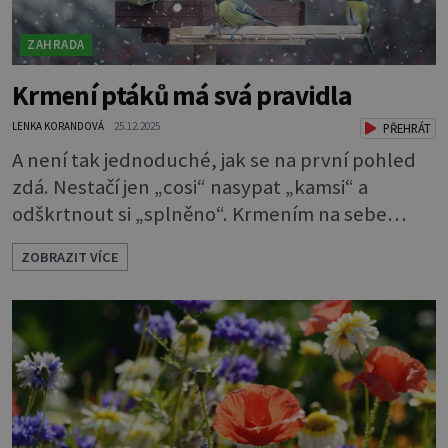
ZAHRADA
Krmení ptáků má svá pravidla
LENKA KORANDOVÁ
25.12.2025
PŘEHRÁT
A není tak jednoduché, jak se na první pohled
zdá. Nestačí jen „cosi“ nasypat „kamsi“ a
odškrtnout si „splněno“. Krmením na sebe
berete mnohem větší závazek a zodpovědnost.
ZOBRAZIT VÍCE
Máte v plánu sypat v zimě zpěvavým
opeřencům nějaké dobroty? Pak byste měli
vědět pár pravidel, která je při tom nutno
dodržovat. Jinak můžete ptákům víc uškodit
než pomoci. Ornitologové varují, že špatné
krmení je