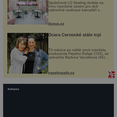
Společnost LD Seating dodala na
míru navržené sezení pro dvě
výjimečné realizace kanceláří v
areálu MediaCityUK v anglickém
Salfordu – konkrétně do budov Blue
Tower a Orange Tower. Komplex
iluxus.cz
budov Media...
Dcera Černocké stále trpí
Tři měsíce po náhlé smrti manžela,
producenta Pepeho Rafaje (†53), se
zpěvačka Barbora Vaculíková (45),
dcera Petry Černocké (75), poprvé
ozvala veřejnosti. Na sociální síti
sdílela, že se snaží fung...
nasehvezdy.cz
Reklama