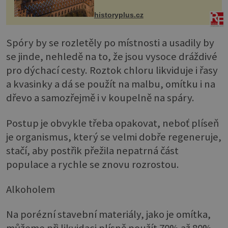
na něm dal mimořádně záležet. Jeho
stavební plány by při ...
historyplus.cz
Spóry by se rozletěly po místnosti a usadily by
se jinde, nehledě na to, že jsou vysoce dráždivé
pro dýchací cesty. Roztok chloru likviduje i řasy
a kvasinky a dá se použít na malbu, omítku i na
dřevo a samozřejmě i v koupelně na spáry.
Postup je obvykle třeba opakovat, neboť plíseň
je organismus, který se velmi dobře regeneruje,
stačí, aby postřik přežila nepatrná část
populace a rychle se znovu rozrostou.
Alkoholem
Na porézní stavební materiály, jako je omítka,