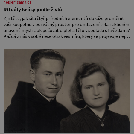
nejsemsama.cz
Rituály krásy podle živlů
Zjistěte, jak síla čtyř přírodních elementů dokáže proměnit
vaši koupelnu v posvátný prostor pro omlazení těla i zklidnění
unavené mysli. Jak pečovat o pleť a tělo v souladu s hvězdami?
Každá z nás v sobě nese otisk vesmíru, který se projevuje nejen
v naší povaze, ale i v potřebách naší pokožky. Ohnivá znamení
Ženy narozené ve znamení Berana, Lva a Střelce v sobě nesou
žár, odvahu a neutuchající elán. Vaše