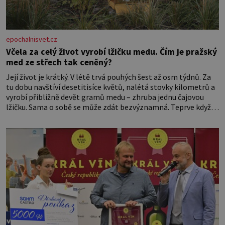
epochalnisvet.cz
Včela za celý život vyrobí lžičku medu. Čím je pražský
med ze střech tak ceněný?
Její život je krátký. V létě trvá pouhých šest až osm týdnů. Za
tu dobu navštíví desetitisíce květů, nalétá stovky kilometrů a
vyrobí přibližně devět gramů medu – zhruba jednu čajovou
lžičku. Sama o sobě se může zdát bezvýznamná. Teprve když
se spojí s dalšími desítkami tisíc příslušnic svého včelstva,
vznikne jeden z nejdokonalejších organismů