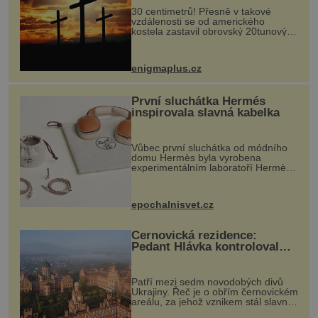
30 centimetrů! Přesně v takové
vzdálenosti se od amerického
kostela zastavil obrovský 20tunový
balvan, který se v květnu 2014
nečekaně odtrhl od nedaleké skály
při její demolici. Podle místních stojí
enigmaplus.cz
...
První sluchátka Hermés
inspirovala slavná kabelka
Vůbec první sluchátka od módního
domu Hermès byla vyrobena
experimentálním laboratoří Hermès
Ateliers Horizons. Elegantní gadget
si vyžádal dva roky vývoje a chlubí
se ručně šitou hovězí kůží a
epochalnisvet.cz
kovový...
Černovická rezidence:
Pedant Hlávka kontroloval
každou cihlu
Patří mezi sedm novodobých divů
Ukrajiny. Řeč je o obřím černovickém
areálu, za jehož vznikem stál slavný
český architekt Josef Hlávka. Ten si