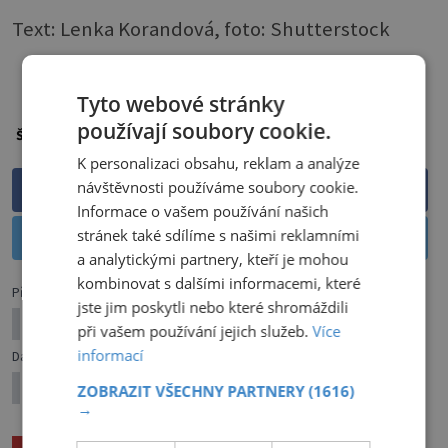
Text: Lenka Korandová, foto: Shutterstock
PŘEHRÁT ČLÁNEK
Tyto webové stránky
používají soubory cookie.
Plíseň
Štítky:
K personalizaci obsahu, reklam a analýze
návštěvnosti používáme soubory cookie.
Sdílet na Facebooku
Informace o vašem používání našich
stránek také sdílíme s našimi reklamními
Sdílet na Twitteru
a analytickými partnery, kteří je mohou
kombinovat s dalšími informacemi, které
Předchozí článek
jste jim poskytli nebo které shromáždili
Bio od předkrmu po dezert
při vašem používání jejich služeb.
Více
informací
Další článek
Místo bidetu sprška!
ZOBRAZIT VŠECHNY PARTNERY
(1616)
→