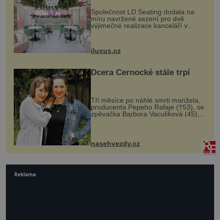
Společnost LD Seating dodala na
míru navržené sezení pro dvě
výjimečné realizace kanceláří v
areálu MediaCityUK v anglickém
Salfordu – konkrétně do budov Blue
Tower a Orange Tower. Komplex
iluxus.cz
budov Media...
Dcera Černocké stále trpí
Tři měsíce po náhlé smrti manžela,
producenta Pepeho Rafaje (†53), se
zpěvačka Barbora Vaculíková (45),
dcera Petry Černocké (75), poprvé
ozvala veřejnosti. Na sociální síti
sdílela, že se snaží fung...
nasehvezdy.cz
Reklama