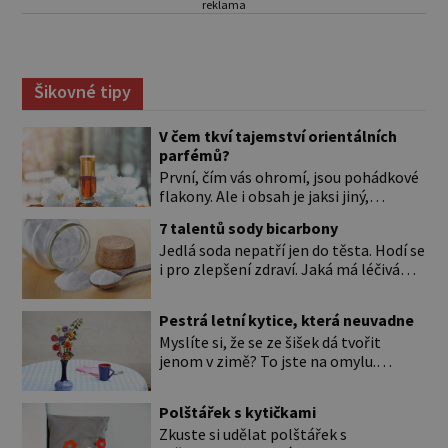
reklama
Šikovné tipy
V čem tkví tajemství orientálních
parfémů?
První, čím vás ohromí, jsou pohádkové
flakony. Ale i obsah je jaksi jiný,
svůdnější a vábivější než vůně z našich
7 talentů sody bicarbony
parfumérií. Čím to? V arabské kultuře
Jedlá soda nepatří jen do těsta. Hodí se
mají vůně mnohem delší tradici než
i pro zlepšení zdraví. Jaká má léčivá
v naší. Jejich původní účel byl nejspíš
použití? Úplně na začátku je důležité si
hygienický. Co je čisté, to voní. Jak
to ujasnit. Existují dva typy sody. *
voní? Při testování orientálních vůní
Pestrá letní kytice, která neuvadne
Jedlá soda (pro úplnost je to
nejspíš zjistíte, že jen málokterá se
Myslíte si, že se ze šišek dá tvořit
hydrogenuhličitan sodný s chemickou
vám […]
jenom v zimě? To jste na omylu.
značkou NaHCO3) je ten bílý, ve vodě
Přesvědčte se sami a pojďte si vyrobit
rozpustný prášek, kterému říkáme
krásné květiny do vázy nebo jako
bicarbona. Je součástí kypřicího prášku
Polštářek s kytičkami
obraz. Při tomto tvoření vás navíc čeká
[…]
Zkuste si udělat polštářek s
příjemná procházka po lese. Musíte si