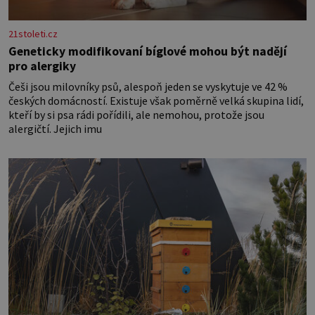
21stoleti.cz
Geneticky modifikovaní bíglové mohou být nadějí
pro alergiky
Češi jsou milovníky psů, alespoň jeden se vyskytuje ve 42 %
českých domácností. Existuje však poměrně velká skupina lidí,
kteří by si psa rádi pořídili, ale nemohou, protože jsou
alergičtí. Jejich imu