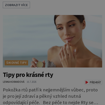
nezaznamenáte. Přesto byste si měli staršího
ZOBRAZIT VÍCE
psa více všímat, aby vám neunikly důležité
signály, že něco není v pořádku. Včasná péče
mu může prodloužit i zkvalitnit život. Hůře
tráví U starších psů je třeba myslet na to, že
mohou mít v nepořádku zažívání.
ŠIKOVNÉ TIPY
Tipy pro krásné rty
LENKA KORANDOVÁ
16.7.2026
PŘEHRÁT
Pokožka rtů patří k nejjemnějším vůbec, proto
je pro její zdraví a pěkný vzhled nutná
odpovídající péče. Bez péče to nejde Rty se