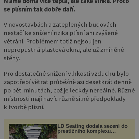
Máme doma více tepla, ale také vlhka. Proto
se plísním tak dobře daří.
V novostavbách a zateplených budovách
nestačí ke snížení rizika plísní ani zvýšené
větrání. Problémem totiž nejsou jen
nepropustná plastová okna, ale už zmíněné
stěny.
Pro dostatečné snížení vlhkosti vzduchu bylo
zapotřebí větrat průběžně asi desetkrát denně
po pěti minutách, což je leckdy nereálné. Různé
místnosti mají navíc různě silné předpoklady
k tvorbě plísní.
LD Seating dodala sezení do
prestižního komplexu
MediaCityUK v Salfordu