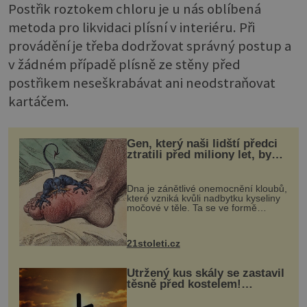
Postřik roztokem chloru je u nás oblíbená
metoda pro likvidaci plísní v interiéru. Při
provádění je třeba dodržovat správný postup a
v žádném případě plísně ze stěny před
postřikem neseškrabávat ani neodstraňovat
kartáčem.
Gen, který naši lidští předci
ztratili před miliony let, by
mohl pomoci s léčbou
„nemoci králů“
Dna je zánětlivé onemocnění kloubů,
které vzniká kvůli nadbytku kyseliny
močové v těle. Ta se ve formě
krystalků ukládá v blízkosti kloubů,
nejčastěji přitom postihuje palce na
nohou, a způsobuje bole...
21stoleti.cz
Utržený kus skály se zastavil
těsně před kostelem!
Ochránila ho boží síla?