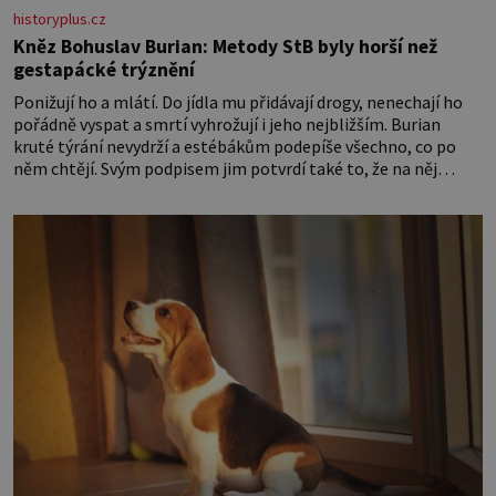
historyplus.cz
Kněz Bohuslav Burian: Metody StB byly horší než
gestapácké trýznění
Ponižují ho a mlátí. Do jídla mu přidávají drogy, nenechají ho
pořádně vyspat a smrtí vyhrožují i jeho nejbližším. Burian
kruté týrání nevydrží a estébákům podepíše všechno, co po
něm chtějí. Svým podpisem jim potvrdí také to, že na něj
během výslechů nikdo nevyvíjel fyzický ani psychický nátlak.
Syn brněnského řezníka chce být knězem a