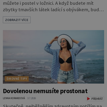
můžete i postel v ložnici. A když budete mít
zbytky tmavších látek ladící s obývákem, bude
se hodit i tam. Budete potřebovat: - zbytky
ZOBRAZIT VÍCE
barevně sladěných bavlněných látek - 0,5 m
látky na vnitřní polštářek - duté vlákno na výplň
- 2 knoflíky - 0,5 m jednostranně nalepovacího
vlizelínu - pravítko a řezák nebo nůžky Přední
strana s aplikací 1. V
ŠIKOVNÉ TIPY
Dovolenou nemusíte prostonat
LENKA KORANDOVÁ
3.7.2026
PŘEHRÁT
Skutečně, nejběžnějším zdravotním potížím na