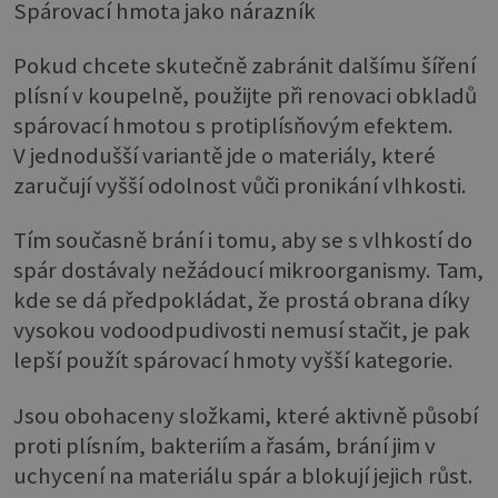
Spárovací hmota jako nárazník
Pokud chcete skutečně zabránit dalšímu šíření
plísní v koupelně, použijte při renovaci obkladů
spárovací hmotou s protiplísňovým efektem.
V jednodušší variantě jde o materiály, které
zaručují vyšší odolnost vůči pronikání vlhkosti.
Tím současně brání i tomu, aby se s vlhkostí do
spár dostávaly nežádoucí mikroorganismy. Tam,
kde se dá předpokládat, že prostá obrana díky
vysokou vodoodpudivosti nemusí stačit, je pak
lepší použít spárovací hmoty vyšší kategorie.
Jsou obohaceny složkami, které aktivně působí
proti plísním, bakteriím a řasám, brání jim v
uchycení na materiálu spár a blokují jejich růst.