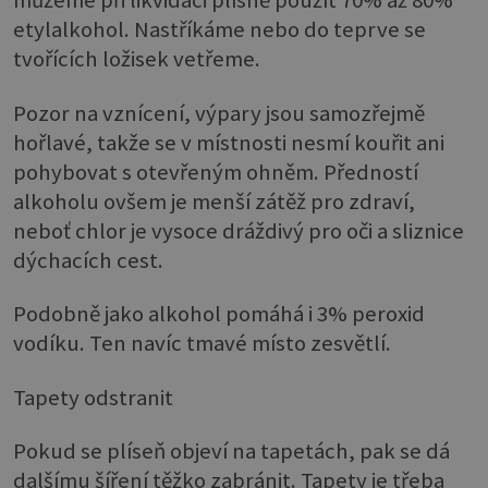
můžeme při likvidaci plísně použít 70% až 80%
etylalkohol. Nastříkáme nebo do teprve se
tvořících ložisek vetřeme.
Pozor na vznícení, výpary jsou samozřejmě
hořlavé, takže se v místnosti nesmí kouřit ani
pohybovat s otevřeným ohněm. Předností
alkoholu ovšem je menší zátěž pro zdraví,
neboť chlor je vysoce dráždivý pro oči a sliznice
dýchacích cest.
Podobně jako alkohol pomáhá i 3% peroxid
vodíku. Ten navíc tmavé místo zesvětlí.
Tapety odstranit
Pokud se plíseň objeví na tapetách, pak se dá
dalšímu šíření těžko zabránit. Tapety je třeba