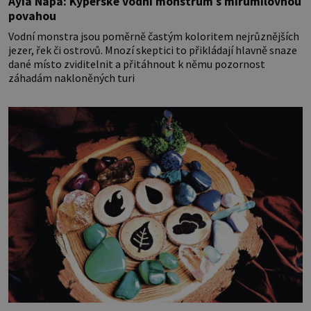
Ayia Napa: Kyperské vodní monstrum s mírumilovnou
povahou
Vodní monstra jsou poměrně častým koloritem nejrůznějších
jezer, řek či ostrovů. Mnozí skeptici to přikládají hlavně snaze
dané místo zviditelnit a přitáhnout k němu pozornost
záhadám nakloněných turi