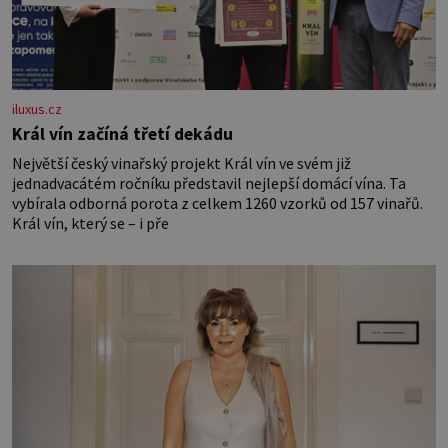
iluxus.cz
Král vín začíná třetí dekádu
Největší český vinařský projekt Král vín ve svém již
jednadvacátém ročníku představil nejlepší domácí vína. Ta
vybírala odborná porota z celkem 1260 vzorků od 157 vinařů.
Král vín, který se – i pře