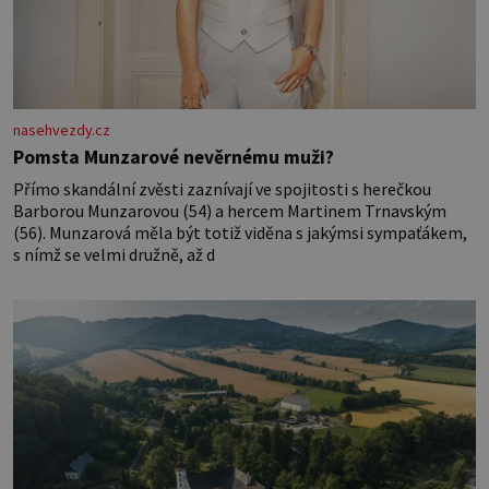
nasehvezdy.cz
Pomsta Munzarové nevěrnému muži?
Přímo skandální zvěsti zaznívají ve spojitosti s herečkou
Barborou Munzarovou (54) a hercem Martinem Trnavským
(56). Munzarová měla být totiž viděna s jakýmsi sympaťákem,
s nímž se velmi družně, až d