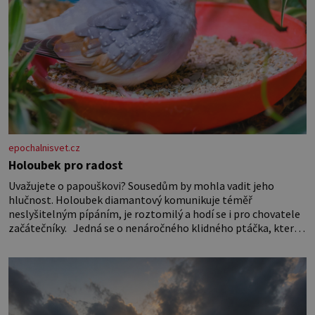
epochalnisvet.cz
Holoubek pro radost
Uvažujete o papouškovi? Sousedům by mohla vadit jeho
hlučnost. Holoubek diamantový komunikuje téměř
neslyšitelným pípáním, je roztomilý a hodí se i pro chovatele
začátečníky. Jedná se o nenáročného klidného ptáčka, který
většinu dne jen posedává. Hodně času tráví na zemi, kde sbírá
zbytky semínek Jeho domovinou je prakticky celá Austrálie s
výjimkou pobřežní oblasti.