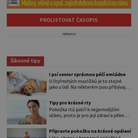
PROLISTOVAT ČASOPIS
reklama
Šikovné tipy
I psí senior správnou péčí omládne
U čtyřnohých mazlíčků je to stejné
jako u lidí. Na některém jsou přibývající
léta znát hned na první pohled, u
jiného dlouho nic nezaznamenáte.
Tipy pro krásné rty
Přesto byste si měli staršího psa více
Pokožka rtů patří k nejjemnějším
všímat, aby vám neunikly důležité
vůbec, proto je pro její zdraví a pěkný
signály, že něco není v pořádku. Včasná
vzhled nutná odpovídající péče. Bez
péče mu může prodloužit i zkvalitnit
péče to nejde Rty se neliší jen barvou,
život. Hůře tráví U starších […]
Připravte pokožku na krásné opálení
ale také mnohem tenčí povrchovou
Léto, slunce a bronzová pokožka k