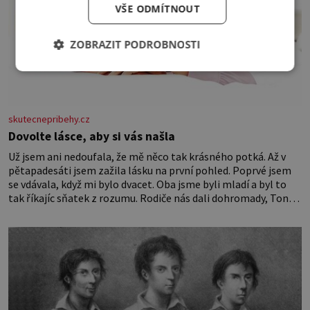
VŠE ODMÍTNOUT
ZOBRAZIT PODROBNOSTI
skutecnepribehy.cz
Dovolte lásce, aby si vás našla
Už jsem ani nedoufala, že mě něco tak krásného potká. Až v
pětapadesáti jsem zažila lásku na první pohled. Poprvé jsem
se vdávala, když mi bylo dvacet. Oba jsme byli mladí a byl to
tak říkajíc sňatek z rozumu. Rodiče nás dali dohromady, Toník
byl dobře zaopatřený mladý muž. Manželství nám oběma moc
nesvědčilo, brzy jsme zjistili, že