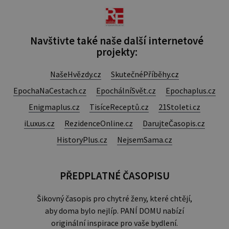
Navštivte také naše další internetové
projekty:
NašeHvězdy.cz
SkutečnéPříběhy.cz
EpochaNaCestach.cz
EpochálníSvět.cz
Epochaplus.cz
Enigmaplus.cz
TisíceReceptů.cz
21Stoleti.cz
iLuxus.cz
RezidenceOnline.cz
DarujteČasopis.cz
HistoryPlus.cz
NejsemSama.cz
PŘEDPLATNÉ ČASOPISU
Šikovný časopis pro chytré ženy, které chtějí,
aby doma bylo nejlíp. PANÍ DOMU nabízí
originální inspirace pro vaše bydlení.