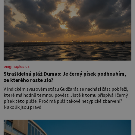
enigmaplus.cz
Strašidelná pláž Dumas: Je černý písek podhoubím,
ze kterého roste zlo?
V indickém svazovém státu Gudžarát se nachází část pobřeží,
které má hodně temnou pověst. Jistě k tomu přispívá i černý
písek této pláže. Proč má pláž takové netypické zbarvení?
Nakolik jsou pravd