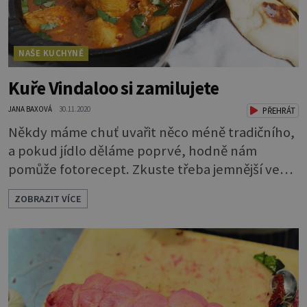
NAŠE KUCHYNĚ
Kuře Vindaloo si zamilujete
JANA BAXOVÁ
30.11.2020
PŘEHRÁT
Někdy máme chuť uvařit něco méně tradičního,
a pokud jídlo děláme poprvé, hodně nám
pomůže fotorecept. Zkuste třeba jemnější verzi
populárního indického pokrmu Vindaloo, který
ZOBRAZIT VÍCE
bude pálit jen tak, jak budete chtít. 1)
Připravíme si marinádu. Rozpálíme menší pánev
a nasucho opražíme 2–3 lžíce směsi Vindaloo
masala (cca 1–2 minuty, musí se jen rozvonět a
ne spálit). 2) Sundáme z plotny, pře