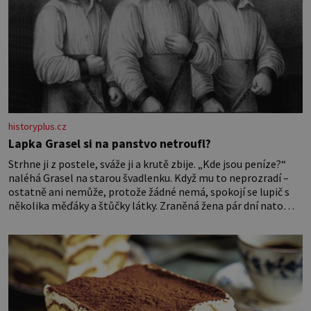
historyplus.cz
Lapka Grasel si na panstvo netroufl?
Strhne ji z postele, sváže ji a krutě zbije. „Kde jsou peníze?“
naléhá Grasel na starou švadlenku. Když mu to neprozradí –
ostatně ani nemůže, protože žádné nemá, spokojí se lupič s
několika měďáky a štůčky látky. Zraněná žena pár dní nato
umírá. Je to muž nebývale krutý. Jeho činy budí hrůzu ještě
dlouho po jeho smrti