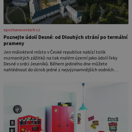
epochanacestach.cz
Poznejte údolí Desné: od Dlouhých strání po termální
prameny
Jen málokteré místo v České republice nabízí tolik
rozmanitých zážitků na tak malém území jako údolí řeky
Desné v srdci Jeseníků. Během jediného dne můžete
nahlédnout do útrob jedné z nejvýznamnějších vodních
elektráren v Evropě, vydat se na horské hřebeny, projet se na
koloběžce a den zakončit poznáváním památek ve Velkých
Losinách nebo v termálním