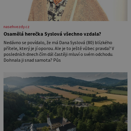
nasehvezdy.cz
Osamělá herečka Syslová všechno vzdala?
Nedávno se povídalo, že má Dana Syslová (80) blízkého
přítele, který je jí oporou. Ale je to ještě vůbec pravda? V
posledních dnech čím dál častěji mluví o svém odchodu.
Dohnala ji snad samota? Půs