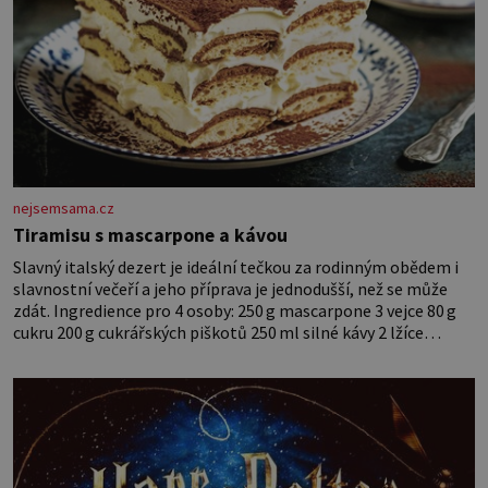
nejsemsama.cz
Tiramisu s mascarpone a kávou
Slavný italský dezert je ideální tečkou za rodinným obědem i
slavnostní večeří a jeho příprava je jednodušší, než se může
zdát. Ingredience pro 4 osoby: 250 g mascarpone 3 vejce 80 g
cukru 200 g cukrářských piškotů 250 ml silné kávy 2 lžíce
amaretta kakao na posypání Postup: Oddělte žloutky od bílků.
Žloutky vyšlehejte s cukrem do světlé pěny a postupně do nich
vmíchejte mascarpone, aby vznikl hladký