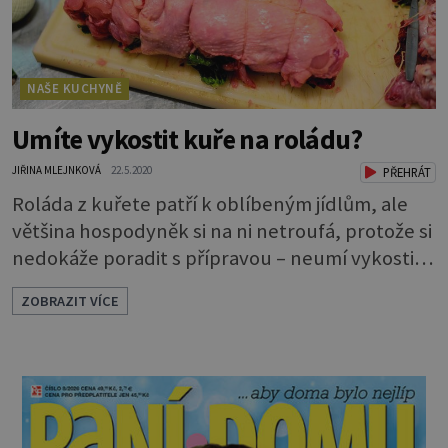
NAŠE KUCHYNĚ
Umíte vykostit kuře na roládu?
JIŘINA MLEJNKOVÁ
22.5.2020
PŘEHRÁT
Roláda z kuřete patří k oblíbeným jídlům, ale
většina hospodyněk si na ni netroufá, protože si
nedokáže poradit s přípravou – neumí vykostit
kuře. Profesionálního kuchaře asi nepřekonáte,
ZOBRAZIT VÍCE
ale podle rad Paní domu a při troše šikovnosti
by se vám to mohlo povést. Jak na to? 1)
Základem je dobře očištěné čerstvé kuře. Může
být i chlazené, nejlepší je ovšem z biochovu a
zakoupené z ověřeného zdroj