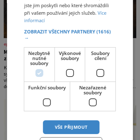
jste jim poskytli nebo které shromáždili
při vašem používání jejich služeb.
Více
informací
ZOBRAZIT VŠECHNY PARTNERY
(1616)
→
epochaplus.cz
Mrkev není jen oranžová. Její neuvěřitelný příběh
Nezbytně
Výkonové
Soubory
nutné
soubory
cílení
začíná fialovou barvou
soubory
Když dnes vytáhneme ze země mrkev, většina z nás očekává
sytě oranžový kořen. Jenže po většinu své historie je mrkev
všechno možné, jen ne oranžová. Je fialová, žlutá, bílá, někdy
dokonce téměř černá. Až díky stovkám let pečlivého šlechtění
Funkční soubory
Nezařazené
soubory
se z ní stává zelenina, bez které si českou zahradu ani
nedokážeme představit. Její příběh je
VŠE PŘIJMOUT