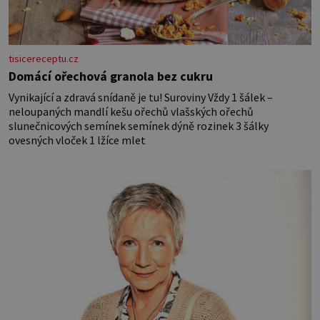
tisicereceptu.cz
Domácí ořechová granola bez cukru
Vynikající a zdravá snídaně je tu! Suroviny Vždy 1 šálek –
neloupaných mandlí kešu ořechů vlašských ořechů
slunečnicových semínek semínek dýně rozinek 3 šálky
ovesných vloček 1 lžíce mlet