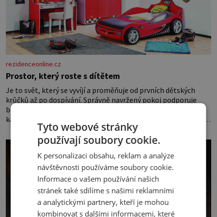
rezidenceonline.cz
Prostor, který roste s dítětem
Je to svět, který se vyvíjí a proměňuje od prvních dětských
krůčků až po dospívání. Správně navržený pokoj podporuje
bezpečí, kreativitu, soustředění i odpočinek a reaguje na
každou etapu života a specifické potřeby dítěte. Pro nejmenší
Tyto webové stránky
je klíčová jednoduchost, měkkost a bezpečí, proto by pokoj
používají soubory cookie.
miminka měl působit především klidně a útulně. Předškolní
věk je
K personalizaci obsahu, reklam a analýze
návštěvnosti používáme soubory cookie.
Informace o vašem používání našich
stránek také sdílíme s našimi reklamními
a analytickými partnery, kteří je mohou
kombinovat s dalšími informacemi, které