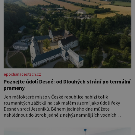
epochanacestach.cz
Poznejte údolí Desné: od Dlouhých strání po termální
prameny
Jen málokteré místo v České republice nabízí tolik
rozmanitých zážitků na tak malém území jako údolí řeky
Desné v srdci Jeseníků. Během jediného dne můžete
nahlédnout do útrob jedné z nejvýznamnějších vodních
elektráren v Evropě, vydat se na horské hřebeny, projet se na
koloběžce a den zakončit poznáváním památek ve Velkých
Losinách nebo v termálním