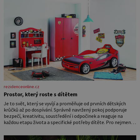
rezidenceonline.cz
Prostor, který roste s dítětem
Je to svět, který se vyvíjí a proměňuje od prvních dětských
krůčků až po dospívání. Správně navržený pokoj podporuje
bezpečí, kreativitu, soustředění i odpočinek a reaguje na
každou etapu života a specifické potřeby dítěte. Pro nejmenší
je klíčová jednoduchost, měkkost a bezpečí, proto by pokoj
miminka měl působit především klidně a útulně. Předškolní