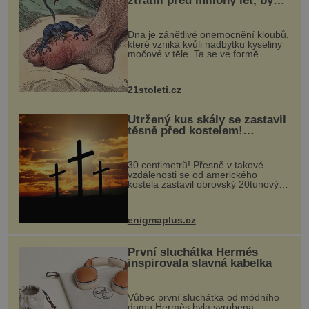
ztratili před miliony let, by
mohl pomoci s léčbou
„nemoci králů“
Dna je zánětlivé onemocnění kloubů,
které vzniká kvůli nadbytku kyseliny
močové v těle. Ta se ve formě
krystalků ukládá v blízkosti kloubů,
nejčastěji přitom postihuje palce na
nohou, a způsobuje bole...
21stoleti.cz
Utržený kus skály se zastavil
těsně před kostelem!
Ochránila ho boží síla?
30 centimetrů! Přesně v takové
vzdálenosti se od amerického
kostela zastavil obrovský 20tunový
balvan, který se v květnu 2014
nečekaně odtrhl od nedaleké skály
při její demolici. Podle místních stojí
enigmaplus.cz
...
První sluchátka Hermés
inspirovala slavná kabelka
Vůbec první sluchátka od módního
domu Hermès byla vyrobena