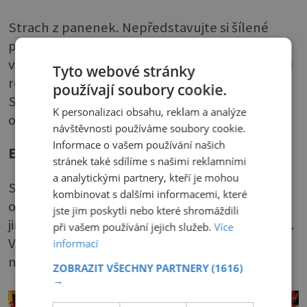
Strach z panenek. Nepředstavujte si šílené
panenky z hororů, tento strach zahrnuje
všechny uměle vytvořené bytosti, spadají sem i
Tyto webové stránky
roboti a nejrůznější postavičky a figuríny. Podle
používají soubory cookie.
Sigmunda Freuda panika z panenek pramení z
K personalizaci obsahu, reklam a analýze
obav, že se mohou probudit k životu.
návštěvnosti používáme soubory cookie.
Informace o vašem používání našich
Eisoptrofobie
stránek také sdílíme s našimi reklamními
a analytickými partnery, kteří je mohou
Strach ze zrcadel. Postižení mají šílené
kombinovat s dalšími informacemi, které
obavy pohlédnout do zrcadla. V podvědomí se
jste jim poskytli nebo které shromáždili
jim totiž objevují představy o světě za zrcadlem.
při vašem používání jejich služeb.
Více
Věří, že se přes zrcadlo dá komunikovat s
informací
nadpřirozeným světem.
ZOBRAZIT VŠECHNY PARTNERY
(1616)
→