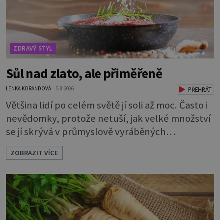
ZDRAVÝ STYL
Sůl nad zlato, ale přiměřeně
LENKA KORANDOVÁ
5.8.2026
PŘEHRÁT
Většina lidí po celém světě jí soli až moc. Často i
nevědomky, protože netuší, jak velké množství
se jí skrývá v průmyslově vyráběných
potravinách, dokonce i těch sladkých. Sůl je
ZOBRAZIT VÍCE
zdravá Ale v ani ne třetinovém množství, než je
pro většinu populace běžné. Její základní
složky– sodík a chlór – jsou zásadní pro správné
hospodaření organismu s tekutinami. Pomáhají
totiž udrž