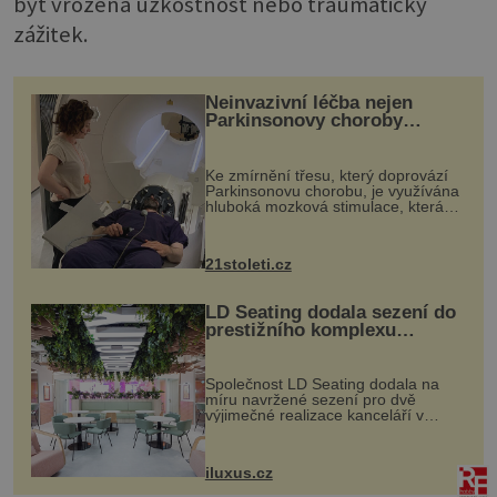
být vrozená úzkostnost nebo traumatický
zážitek.
Neinvazivní léčba nejen
Parkinsonovy choroby
pomocí ultrazvukové
„helmy“
Ke zmírnění třesu, který doprovází
Parkinsonovu chorobu, je využívána
hluboká mozková stimulace, která
však vyžaduje vysoce invazivní
zákrok. Ultrazvuk zase není vhodný
k dostatečně přesnému zacílení ...
21stoleti.cz
LD Seating dodala sezení do
prestižního komplexu
MediaCityUK v Salfordu
Společnost LD Seating dodala na
míru navržené sezení pro dvě
výjimečné realizace kanceláří v
areálu MediaCityUK v anglickém
Salfordu – konkrétně do budov Blue
Tower a Orange Tower. Komplex
iluxus.cz
budov Media...