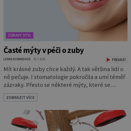
ZDRAVÝ STYL
Časté mýty v péči o zuby
LENKA KORANDOVÁ
30.7.2026
PŘEHRÁT
Mít krásné zuby chce každý. A tak většina lidí o
ně pečuje. I stomatologie pokročila a umí téměř
zázraky. Přesto se některé mýty, které se
tradují, nedaří vyvrátit. Které? Večer místo
ZOBRAZIT VÍCE
čištění snězte jablko Jedna z nejoblíbenějších
pověr už z časů našich babiček, kterou se
rozhodně nevyplatí praktikovat. Jablko
opravdu zuby nevyčistí. Obsahuje sacharidy,