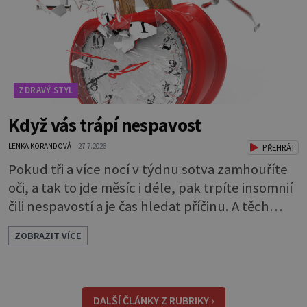
které bakterie v ústech pře
ZDRAVÝ STYL
Když vás trápí nespavost
LENKA KORANDOVÁ
27.7.2026
PŘEHRÁT
Pokud tři a více nocí v týdnu sotva zamhouříte
oči, a tak to jde měsíc i déle, pak trpíte insomnií
čili nespavostí a je čas hledat příčinu. A těch
může být celá řada. Vlastně váš spánek může
ZOBRAZIT VÍCE
rušit skoro cokoli. Nicméně některé důvody
nespavosti jsou častější. Narušený spánkový
rytmus To v praktické řeči obvykle znamená, že
pracujete na směny. Noční práce či jakékoli
DALŠÍ ČLÁNKY Z RUBRIKY ›