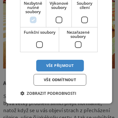
Nezbytně
Výkonové
Soubory
nutné
soubory
cílení
soubory
Funkční soubory
Nezařazené
soubory
VŠE PŘIJMOUT
VŠE ODMÍTNOUT
Agyrofobie
ZOBRAZIT PODROBNOSTI
Strach z přecházení silnic. V hlavním městě
bývá velký problém silnici přejít normálně,
natož když se u vás objeví strach z přecházení
silnice, ulice či jakékoliv cesty. A tak se vyhýbáte