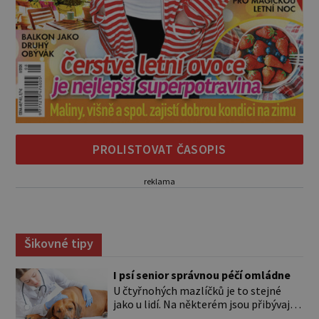
PROLISTOVAT ČASOPIS
reklama
Šikovné tipy
I psí senior správnou péčí omládne
U čtyřnohých mazlíčků je to stejné
jako u lidí. Na některém jsou přibývající
léta znát hned na první pohled, u