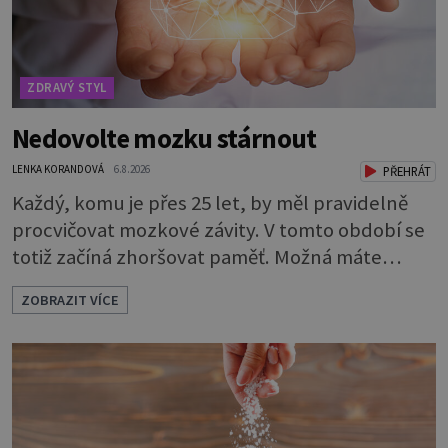
ZDRAVÝ STYL
Nedovolte mozku stárnout
LENKA KORANDOVÁ
6.8.2026
PŘEHRÁT
Každý, komu je přes 25 let, by měl pravidelně
procvičovat mozkové závity. V tomto období se
totiž začíná zhoršovat paměť. Možná máte
problém vzpomenout si na jméno kolegy z
ZOBRAZIT VÍCE
práce. Nebo marně v paměti lovíte název
knížky, kterou jste nedávno přečetli. Je to
opravdu tak, s věkem jako kdyby se paměť
rozhodla stávkovat. Cvičte tělo i mozek
Procvičujte mozkové závity. Není to nijak slož