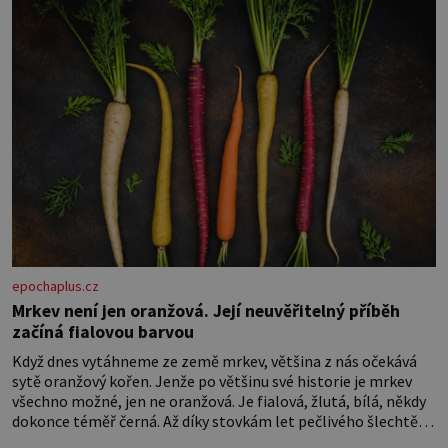
věk je
epochaplus.cz
Mrkev není jen oranžová. Její neuvěřitelný příběh
začíná fialovou barvou
Když dnes vytáhneme ze země mrkev, většina z nás očekává
sytě oranžový kořen. Jenže po většinu své historie je mrkev
všechno možné, jen ne oranžová. Je fialová, žlutá, bílá, někdy
dokonce téměř černá. Až díky stovkám let pečlivého šlechtění
se z ní stává zelenina, bez které si českou zahradu ani