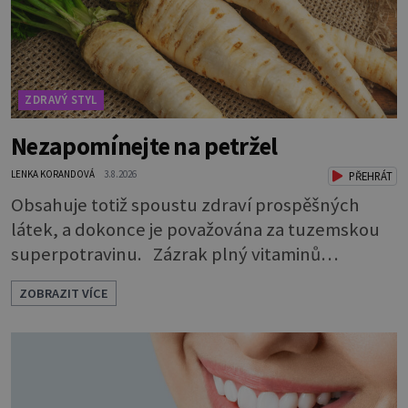
ZDRAVÝ STYL
Nezapomínejte na petržel
LENKA KORANDOVÁ
3.8.2026
PŘEHRÁT
Obsahuje totiž spoustu zdraví prospěšných
látek, a dokonce je považována za tuzemskou
superpotravinu. Zázrak plný vitaminů
V petrželi najdete vitaminy B1, B2, B3, B6,
ZOBRAZIT VÍCE
provitamin A, vitamin E a velké množství
vitamínu C (nejvíce ho má nať, dokonce třikrát
více než pomeranč, v kořeni je také, ale je ho
desetkrát méně), a kyselinu listovou. Ale to
není všechno. Obsahuje také důležité