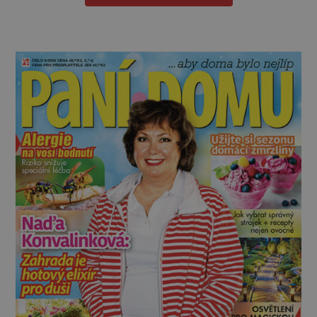
nepřirozené bdě