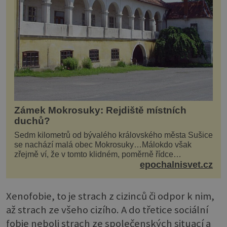
Zámek Mokrosuky: Rejdiště místních
duchů?
Sedm kilometrů od bývalého královského města Sušice
se nachází malá obec Mokrosuky…Málokdo však
zřejmě ví, že v tomto klidném, poměrně řídce
navštěvovaném koutu vesnické Šumavy se nachází
epochalnisvet.cz
několi...
Xenofobie, to je strach z cizinců či odpor k nim,
až strach ze všeho cizího. A do třetice sociální
fobie neboli strach ze společenských situací a