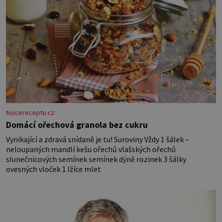
tisicereceptu.cz
Domácí ořechová granola bez cukru
Vynikající a zdravá snídaně je tu! Suroviny Vždy 1 šálek –
neloupaných mandlí kešu ořechů vlašských ořechů
slunečnicových semínek semínek dýně rozinek 3 šálky
ovesných vloček 1 lžíce mlet