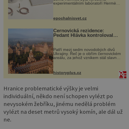
experimentálním laboratoří Hermès
Ateliers Horizons. Elegantní gadget
si vyžádal dva roky vývoje a chlubí
se ručně šitou hovězí kůží a
epochalnisvet.cz
kovový...
Černovická rezidence:
Pedant Hlávka kontroloval
každou cihlu
Patří mezi sedm novodobých divů
Ukrajiny. Řeč je o obřím černovickém
areálu, za jehož vznikem stál slavný
český architekt Josef Hlávka. Ten si
na něm dal mimořádně záležet. Jeho
stavební plány by při ...
historyplus.cz
Hranice problematické výšky je velmi
individuální, někdo není schopen vylézt po
nevysokém žebříku, jinému nedělá problém
vylézt na deset metrů vysoký komín, ale dál už
ne.