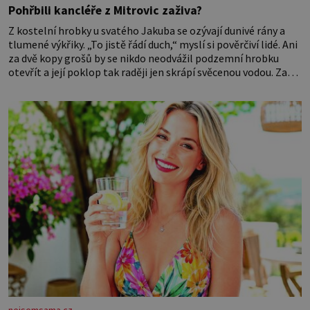
Pohřbili kancléře z Mitrovic zaživa?
Z kostelní hrobky u svatého Jakuba se ozývají dunivé rány a
tlumené výkřiky. „To jistě řádí duch,“ myslí si pověrčiví lidé. Ani
za dvě kopy grošů by se nikdo neodvážil podzemní hrobku
otevřít a její poklop tak raději jen skrápí svěcenou vodou. Za
několik dní divné burácení skutečně ustane. Když o mnoho let
později hrobku