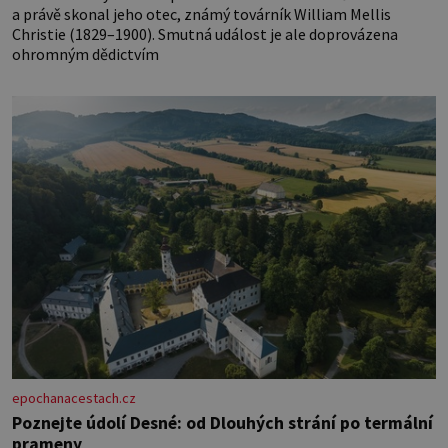
a právě skonal jeho otec, známý továrník William Mellis
Christie (1829–1900). Smutná událost je ale doprovázena
ohromným dědictvím
epochanacestach.cz
Poznejte údolí Desné: od Dlouhých strání po termální
prameny