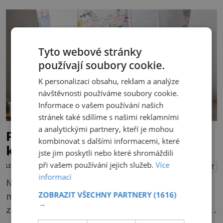
nadměrné UV záření. Pokud chcete, aby pleť i
pokožka těla vypadaly zdravě, hladce a opálení
vydrželo co nejdéle, vyplatí se začít s přípravou
už několik týdnů před první dovolenou.
Tyto webové stránky
používají soubory cookie.
K personalizaci obsahu, reklam a analýze
návštěvnosti používáme soubory cookie.
Informace o vašem používání našich
ŠIKOVNÉ TIPY
stránek také sdílíme s našimi reklamními
a analytickými partnery, kteří je mohou
Patchwork: Vyrobte si polštářek s
kombinovat s dalšími informacemi, které
kočičkou
jste jim poskytli nebo které shromáždili
při vašem používání jejich služeb.
Více
LENKA KORANDOVÁ
7.7.2026
PŘEHRÁT
informací
Nadchne především děti, ale naparádit s ním
ZOBRAZIT VŠECHNY PARTNERY
(1616)
můžete i postel v ložnici. A když budete mít
→
zbytky tmavších látek ladící s obývákem, bude