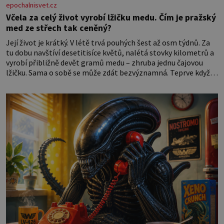
epochalnisvet.cz
Včela za celý život vyrobí lžičku medu. Čím je pražský
med ze střech tak ceněný?
Její život je krátký. V létě trvá pouhých šest až osm týdnů. Za
tu dobu navštíví desetitisíce květů, nalétá stovky kilometrů a
vyrobí přibližně devět gramů medu – zhruba jednu čajovou
lžičku. Sama o sobě se může zdát bezvýznamná. Teprve když
se spojí s dalšími desítkami tisíc příslušnic svého včelstva,
vznikne jeden z nejdokonalejších organismů