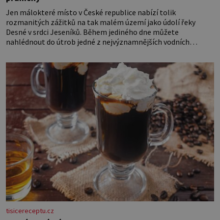
Jen málokteré místo v České republice nabízí tolik
rozmanitých zážitků na tak malém území jako údolí řeky
Desné v srdci Jeseníků. Během jediného dne můžete
nahlédnout do útrob jedné z nejvýznamnějších vodních
elektráren v Evropě, vydat se na horské hřebeny, projet se na
koloběžce a den zakončit poznáváním památek ve Velkých
Losinách nebo v termálním
tisicereceptu.cz