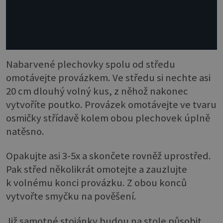
Nabarvené plechovky spolu od středu
omotávejte provázkem. Ve středu si nechte asi
20 cm dlouhý volný kus, z něhož nakonec
vytvoříte poutko. Provázek omotávejte ve tvaru
osmičky střídavě kolem obou plechovek úplně
natěsno.
Opakujte asi 3-5x a skončete rovněž uprostřed.
Pak střed několikrát omotejte a zauzlujte
k volnému konci provázku. Z obou konců
vytvořte smyčku na pověšení.
Již samotné stojánky budou na stole působit