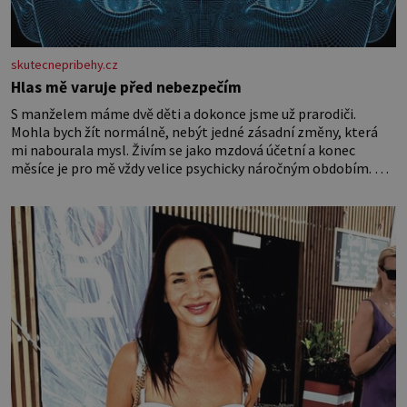
skutecnepribehy.cz
Hlas mě varuje před nebezpečím
S manželem máme dvě děti a dokonce jsme už prarodiči.
Mohla bych žít normálně, nebýt jedné zásadní změny, která
mi nabourala mysl. Živím se jako mzdová účetní a konec
měsíce je pro mě vždy velice psychicky náročným obdobím. Od
té chvíle, co máme vnoučata, mi dcera čím dál častěji volá o
pomoc, co se hlídání týče. Dalo by se