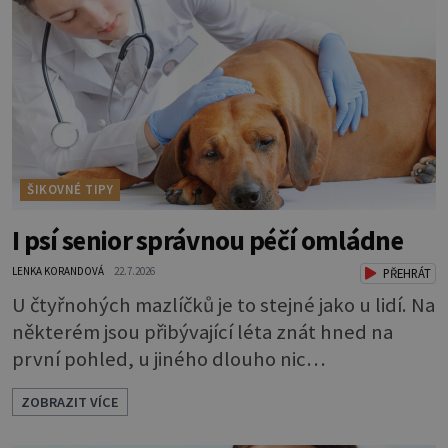
ŠIKOVNÉ TIPY
I psí senior správnou péčí omládne
LENKA KORANDOVÁ
22.7.2026
PŘEHRÁT
U čtyřnohých mazlíčků je to stejné jako u lidí. Na
některém jsou přibývající léta znát hned na
první pohled, u jiného dlouho nic
nezaznamenáte. Přesto byste si měli staršího
ZOBRAZIT VÍCE
psa více všímat, aby vám neunikly důležité
signály, že něco není v pořádku. Včasná péče