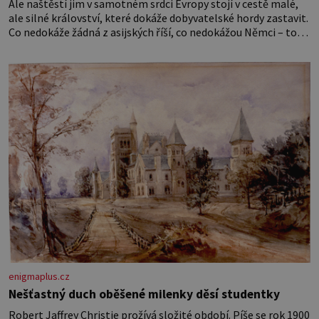
Ale naštěstí jim v samotném srdci Evropy stojí v cestě malé,
ale silné království, které dokáže dobyvatelské hordy zastavit.
Co nedokáže žádná z asijských říší, co nedokážou Němci – to
dokáže český král. Nebo že by ne? Mongolové od roku 1223
postupují podél Kaspického a Azovského moře,
enigmaplus.cz
Nešťastný duch oběšené milenky děsí studentky
Robert Jaffrey Christie prožívá složité období. Píše se rok 1900