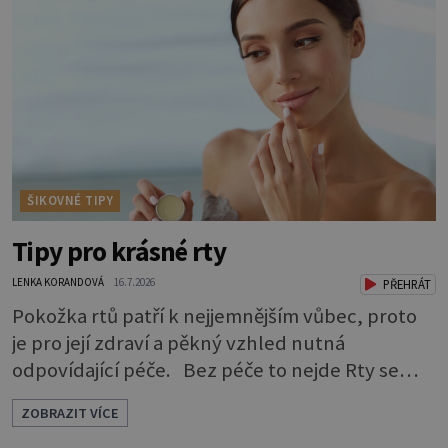
mu může prodloužit i zkvalitnit život. Hůře
tráví U starších psů je třeba myslet na to, že
mohou mít v nepořádku zažívání.
ŠIKOVNÉ TIPY
Tipy pro krásné rty
LENKA KORANDOVÁ
16.7.2026
PŘEHRÁT
Pokožka rtů patří k nejjemnějším vůbec, proto
je pro její zdraví a pěkný vzhled nutná
odpovídající péče. Bez péče to nejde Rty se
neliší jen barvou, ale také mnohem tenčí
ZOBRAZIT VÍCE
povrchovou vrstvou než ostatní pleť a pokožka.