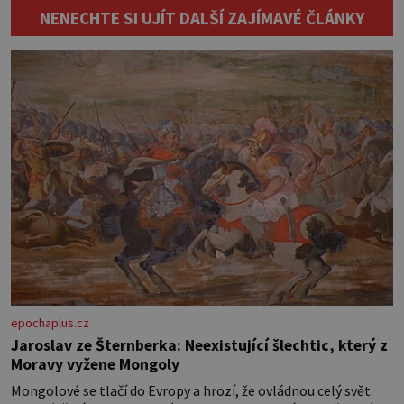
60×50), zip, odstřižky barevných filců
NENECHTE SI UJÍT DALŠÍ ZAJÍMAVÉ ČLÁNKY
(dostanete v kutilských potřebách
nebo v galanterii), barevné nitě, popř
lepidlo na textil, kousek kartonu (na
šablony květů), ostré nůžky. Pokud
povlak na […]
epochaplus.cz
Jaroslav ze Šternberka: Neexistující šlechtic, který z
Moravy vyžene Mongoly
Mongolové se tlačí do Evropy a hrozí, že ovládnou celý svět.