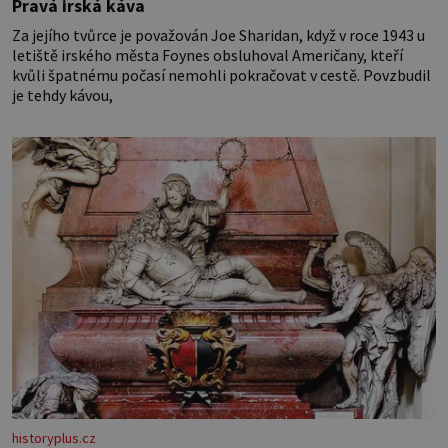
Pravá irská káva
Za jejího tvůrce je považován Joe Sharidan, když v roce 1943 u
letiště irského města Foynes obsluhoval Američany, kteří
kvůli špatnému počasí nemohli pokračovat v cestě. Povzbudil
je tehdy kávou,
historyplus.cz