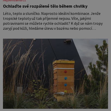
nejsemsama.cz
Ochlaďte své rozpálené tělo během chvilky
Léto, teplo a sluníčko. Naprosto ideální kombinace. Jenže
tropické teploty už tak příjemné nejsou. Víte, jakými
potravinami se můžete rychle ochladit? K dyž se nám tropy
zaryjí pod kůži, hledáme úlevu v bazénu nebo pomocí
klimatizace. Jenže ne vždycky můžeme být v jejich blízkosti.
Nemusíte však zoufat. Pokud budete mít promyšlený
jídelníček, žadné pařáky si na vás