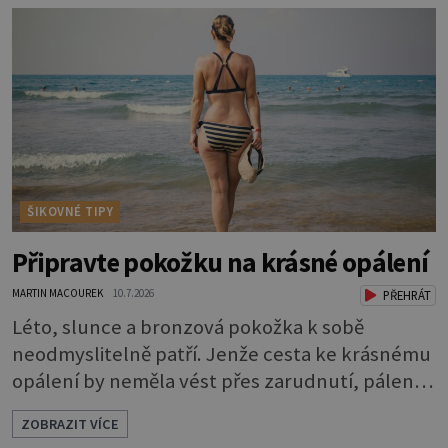
Nezvláčňují je žádné mazové žlázy, proto jsou
rty mnohem choulostivější a náchylné k
vysychání a praskání. Balzám na rty je proto
nutnou základní výbavou, pokud chce
ŠIKOVNÉ TIPY
Připravte pokožku na krásné opálení
MARTIN MACOUREK
10.7.2026
PŘEHRÁT
Léto, slunce a bronzová pokožka k sobě
neodmyslitelně patří. Jenže cesta ke krásnému
opálení by neměla vést přes zarudnutí, pálení a
loupající se kůže. Spálená pokožka není
ZOBRAZIT VÍCE
známkou „základu“ pro opálení, ale reakcí na