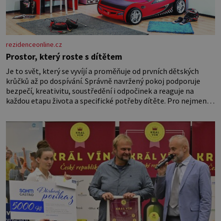
rezidenceonline.cz
Prostor, který roste s dítětem
Je to svět, který se vyvíjí a proměňuje od prvních dětských
krůčků až po dospívání. Správně navržený pokoj podporuje
bezpečí, kreativitu, soustředění i odpočinek a reaguje na
každou etapu života a specifické potřeby dítěte. Pro nejmenší
je klíčová jednoduchost, měkkost a bezpečí, proto by pokoj
miminka měl působit především klidně a útulně. Předškolní
věk je