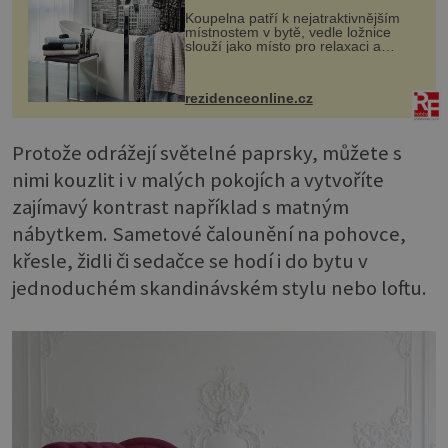
Koupelna patří k nejatraktivnějším
místnostem v bytě, vedle ložnice
slouží jako místo pro relaxaci a
odpočinek. Koupelnový textil –
ručníky, osušky a koberečky –
mohou jako mávnutím kouzelného
rezidenceonline.cz
proutku...
Protože odrážejí světelné paprsky, můžete s
nimi kouzlit i v malých pokojích a vytvoříte
zajímavý kontrast například s matným
nábytkem. Sametové čalounění na pohovce,
křesle, židli či sedačce se hodí i do bytu v
jednoduchém skandinávském stylu nebo loftu.