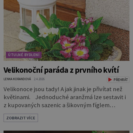
pořídit si 100% masiv a nevíte, jestli se bude do
vašeho interiéru hodit?Dřevěný nábytek sluší
každému pokoji. Jak ho správně použít? Které
tedy
ÚTULNÉ BYDLENÍ
Velikonoční paráda z prvního kvítí
LENKA KORANDOVÁ
2.4.2026
PŘEHRÁT
Velikonoce jsou tady! A jak jinak je přivítat než
květinami. Jednoduché aranžmá lze sestavit i
z kupovaných sazenic a šikovným fíglem
docílíte toho, aby výsledek působil jako dílo
ZOBRAZIT VÍCE
profesionála. Rostliny vyndejte z pěstebních
květináčků a zasaďte je. Povrch zeminy pod listy