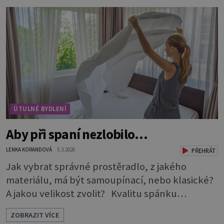
vyhrál taburet. Je nevtíravý, nenápadný, klidně
si sedí opodál a čeká, až na něj přijde řada, aniž
by jakkoli rušil nebo překážel. A když je ho
zapotřebí, je pohotově p
ÚTULNÉ BYDLENÍ
Aby při spaní nezlobilo…
LENKA KORANDOVÁ
5.3.2026
PŘEHRÁT
Jak vybrat správné prostěradlo, z jakého
materiálu, má být samoupínací, nebo klasické?
A jakou velikost zvolit? Kvalitu spánku
neovlivňuje jen postel a matrace, důležitý je i
ZOBRAZIT VÍCE
správný výběr prostěradla. Až si ho půjdete