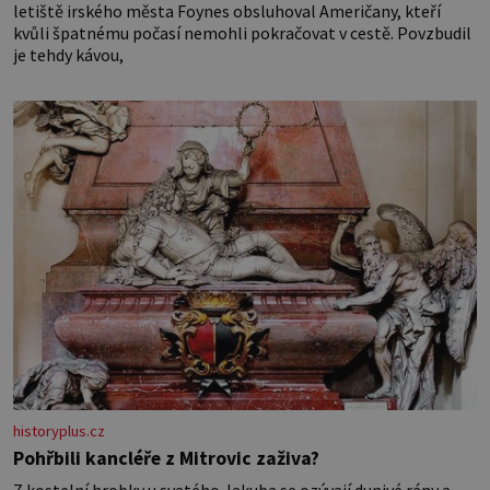
letiště irského města Foynes obsluhoval Američany, kteří
kvůli špatnému počasí nemohli pokračovat v cestě. Povzbudil
je tehdy kávou,
historyplus.cz
Pohřbili kancléře z Mitrovic zaživa?
Z kostelní hrobky u svatého Jakuba se ozývají dunivé rány a