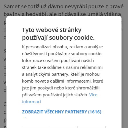
Samet se totiž už dávno nevyrábí pouze z pravé
bavlny a hedvábí, ale přidávají se umělá vlákna
především elastan, díky čemuž je nejen cenově
dostupný, ale hlavně odolný proti opotřebení a
Tyto webové stránky
dobře udržovatelný.
používají soubory cookie.
K personalizaci obsahu, reklam a analýze
Sametové závěsy, přehozy a polštářky občas
návštěvnosti používáme soubory cookie.
vyklepejte. V případě potřeby je můžete
Informace o vašem používání našich
opatrně vyprat v ruce ve vlažné vodě nebo je
stránek také sdílíme s našimi reklamními
odneste do čistírny. Čalouněný nábytek stačí
a analytickými partnery, kteří je mohou
kombinovat s dalšími informacemi, které
vyluxovat, případné nečistoty z něj většinou
jste jim poskytli nebo které shromáždili
odstraníte navlhčenou houbičkou.
při vašem používání jejich služeb.
Více
informací
Chcete-li, můžete mu zhruba jednou ročně
dopřát větší očistnou kúru: sametový povrch
ZOBRAZIT VŠECHNY PARTNERY
(1616)
→
posypejte kuchyňskou solí a nechte působit
přes noc. Druhý den stačí už jen použít vysavač