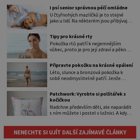
I psí senior správnou péčí omládne
U čtyřnohých mazlíčků je to stejné
jako u lidí. Na některém jsou přibývající
léta znát hned na první pohled, u
jiného dlouho nic nezaznamenáte.
Tipy pro krásné rty
Přesto byste si měli staršího psa více
Pokožka rtů patří k nejjemnějším
všímat, aby vám neunikly důležité
vůbec, proto je pro její zdraví a pěkný
signály, že něco není v pořádku. Včasná
vzhled nutná odpovídající péče. Bez
péče mu může prodloužit i zkvalitnit
péče to nejde Rty se neliší jen barvou,
život. Hůře tráví U starších […]
Připravte pokožku na krásné opálení
ale také mnohem tenčí povrchovou
Léto, slunce a bronzová pokožka k
vrstvou než ostatní pleť a pokožka.
sobě neodmyslitelně patří. Jenže
Nezvláčňují je žádné mazové žlázy,
cesta ke krásnému opálení by neměla
proto jsou rty mnohem choulostivější
vést přes zarudnutí, pálení a loupající
a náchylné k vysychání a praskání.
Patchwork: Vyrobte si polštářek s
se kůže. Spálená pokožka není
Balzám na […]
kočičkou
známkou „základu“ pro opálení, ale
Nadchne především děti, ale naparádit
reakcí na nadměrné UV záření. Pokud
s ním můžete i postel v ložnici. A když
chcete, aby pleť i pokožka těla
budete mít zbytky tmavších látek
vypadaly zdravě, hladce a opálení
ladící s obývákem, bude se hodit i tam.
vydrželo co nejdéle, vyplatí se začít
Budete potřebovat: – zbytky barevně
[…]
NENECHTE SI UJÍT DALŠÍ ZAJÍMAVÉ ČLÁNKY
sladěných bavlněných látek – 0,5 m