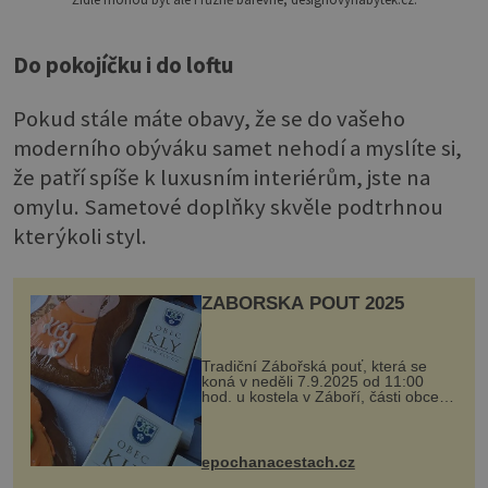
Do pokojíčku i do loftu
Pokud stále máte obavy, že se do vašeho
moderního obýváku samet nehodí a myslíte si,
že patří spíše k luxusním interiérům, jste na
omylu. Sametové doplňky skvěle podtrhnou
kterýkoli styl.
ZÁBOŘSKÁ POUŤ 2025
Tradiční Zábořská pouť, která se
koná v neděli 7.9.2025 od 11:00
hod. u kostela v Záboří, části obce
Kly u Mělníka. V programu naleznete
komentovanou prohlídku kostela,
dobovou hudbu, řemesla, atrakce...
epochanacestach.cz