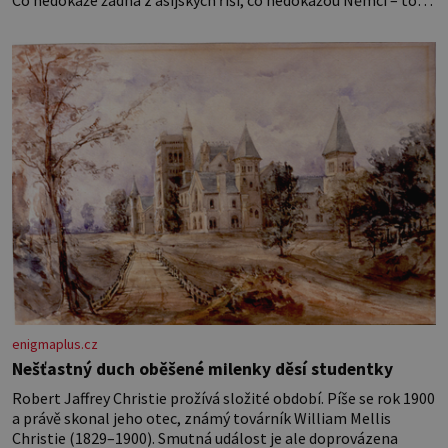
Co nedokáže žádná z asijských říší, co nedokážou Němci – to
dokáže český král. Nebo že by ne? Mongolové od roku 1223
postupují podél Kaspického a Azovského moře,
enigmaplus.cz
Nešťastný duch oběšené milenky děsí studentky
Robert Jaffrey Christie prožívá složité období. Píše se rok 1900
a právě skonal jeho otec, známý továrník William Mellis
Christie (1829–1900). Smutná událost je ale doprovázena