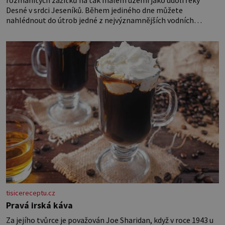
rozmanitých zážitků na tak malém území jako údolí řeky
Desné v srdci Jeseníků. Během jediného dne můžete
nahlédnout do útrob jedné z nejvýznamnějších vodních
elektráren v Evropě, vydat se na horské hřebeny, projet se na
koloběžce a den zakončit poznáváním památek ve Velkých
Losinách nebo v termálním
tisicereceptu.cz
Pravá irská káva
Za jejího tvůrce je považován Joe Sharidan, když v roce 1943 u