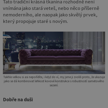
Tato tradiční krásná tkanina rozhodně není
vnímána jako stará veteš, nebo něco příšerně
nemoderního, ale naopak jako skvělý prvek,
který propojuje staré s novým.
Takhle velkou si asi nepořídíte, i když do ví, my jsme ji zvolili proto, že ukazuje
jako se dá kombinovat lehkost kovové konstrukce s robustností sametového
sezení.
Dobře na duši