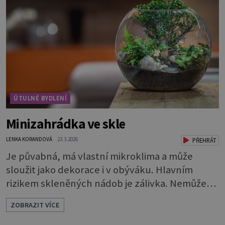
pokryjte mechem. Podél okraje pak pomocí
lžíce nasypejte dekorativní štěrk.Díky úpravě
povrchu je z obyčejn
ÚTULNÉ BYDLENÍ
Minizahrádka ve skle
LENKA KORANDOVÁ
23.3.2026
PŘEHRÁT
Je půvabná, má vlastní mikroklima a může
sloužit jako dekorace i v obýváku. Hlavním
rizikem skleněných nádob je zálivka. Nemůže
odtékat a bude se hromadit u dna. To by rychle
ZOBRAZIT VÍCE
vedlo k zahnívání rostlin. Proto je nutné
vytvořit dostatečně vysokou drenážní vrstvu,