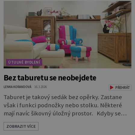
která vodu pojme a bude chránit kořeny.
Potřebuje 3 vrstvy: * Na dno dobře vymyté
nádoby naskládejte omyté oblázky. Vrstva by m
ÚTULNÉ BYDLENÍ
Bez taburetu se neobejdete
LENKA KORANDOVÁ
16.3.2026
PŘEHRÁT
Taburet je takový sedák bez opěrky. Zastane
však i funkci podnožky nebo stolku. Některé
mají navíc šikovný úložný prostor. Kdyby se
rozdávaly ceny za nejskromnější, a přitom
ZOBRAZIT VÍCE
užitečný a praktický kus nábytku, určitě by