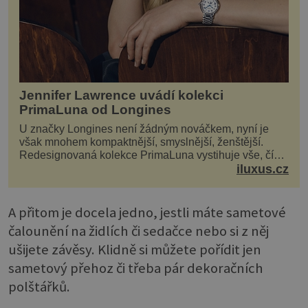
Jennifer Lawrence uvádí kolekci
PrimaLuna od Longines
U značky Longines není žádným nováčkem, nyní je
však mnohem kompaktnější, smyslnější, ženštější.
Redesignovaná kolekce PrimaLuna vystihuje vše, čím
je značka Longines dnes a čím byla i před sto dvacet...
iluxus.cz
A přitom je docela jedno, jestli máte sametové
čalounění na židlích či sedačce nebo si z něj
ušijete závěsy. Klidně si můžete pořídit jen
sametový přehoz či třeba pár dekoračních
polštářků.