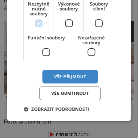
Nezbytně
Výkonové
Soubory
a sedačka bude zase jako nová.
nutné
soubory
cílení
soubory
Funkční soubory
Nezařazené
soubory
VŠE PŘIJMOUT
VŠE ODMÍTNOUT
Sametové polštáře jsou ideálním doplňkem v každém bytě. Zvolíte-li odstíny
růžové a hnědé, nic nezkazíte.
ZOBRAZIT PODROBNOSTI
Foto: archiv firem
PŘEHRÁT ČLÁNEK