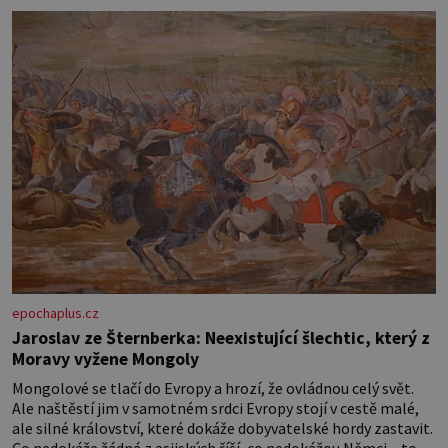
látky na vnitřní polštářek – duté
vlákno na výplň – 2 knoflíky – 0,5 m
jednostranně nalepovacího […]
epochaplus.cz
Jaroslav ze Šternberka: Neexistující šlechtic, který z
Moravy vyžene Mongoly
Mongolové se tlačí do Evropy a hrozí, že ovládnou celý svět.
Ale naštěstí jim v samotném srdci Evropy stojí v cestě malé,
ale silné království, které dokáže dobyvatelské hordy zastavit.