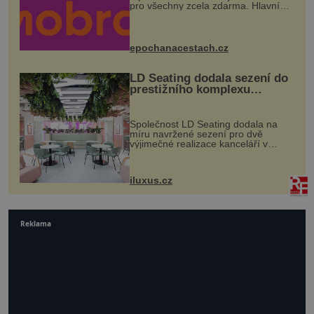
pro všechny zcela zdarma. Hlavní
program se odehraje na Karlově a
Husově náměstí. Návštěvníci se
mohou těšit na víno, burčák, pes...
epochanacestach.cz
LD Seating dodala sezení do
prestižního komplexu
MediaCityUK v Salfordu
Společnost LD Seating dodala na
míru navržené sezení pro dvě
výjimečné realizace kanceláří v
areálu MediaCityUK v anglickém
Salfordu – konkrétně do budov Blue
Tower a Orange Tower. Komplex
iluxus.cz
budov Media...
Reklama