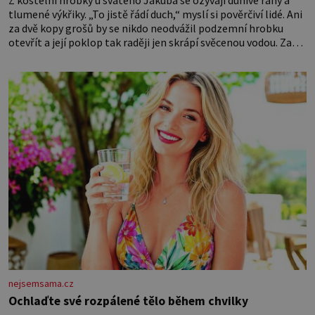
tlumené výkřiky. „To jistě řádí duch,“ myslí si pověrčiví lidé. Ani
za dvě kopy grošů by se nikdo neodvážil podzemní hrobku
otevřít a její poklop tak raději jen skrápí svěcenou vodou. Za
několik dní divné burácení skutečně ustane. Když o mnoho let
později hrobku
nejsemsama.cz
Ochlaďte své rozpálené tělo během chvilky