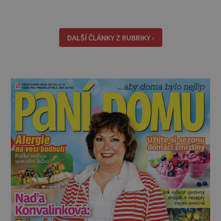
koupit, zaměřte se na čtyři důležité aspekty,
podle kterých vybírejte. Způsob uchycení *
Napínací prostěradla: Jsou pohodlná, snadno
DALŠÍ ČLÁNKY Z RUBRIKY ›
se s nimi manipu