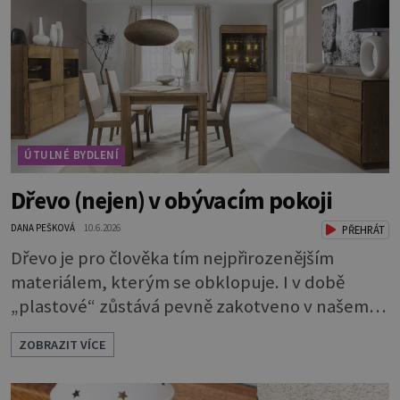
ÚTULNÉ BYDLENÍ
Dřevo (nejen) v obývacím pokoji
DANA PEŠKOVÁ
10.6.2026
PŘEHRÁT
Dřevo je pro člověka tím nejpřirozenějším
materiálem, kterým se obklopuje. I v době
„plastové“ zůstává pevně zakotveno v našem
životě. Se dřevem jsme tak srostlí, že je nám
ZOBRAZIT VÍCE
příjemné na dotyk, voní nám a podporuje
kladné vlivy našeho prostředí. Máte chuť