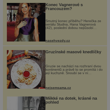
Konec Vagnerové s
Francouzem?
Smutný konec příběhu? Herečka ze
seriálu Studna, Hana Vagnerová
(42), poslední dobou nepůsobí
nejšťastněji. Ačkoli časy její anorexie
jsou už dávno pryč a opět se pyšnila
ženskými křivkami, najednou s...
nasehvezdy.cz
Gruzínské masové knedlíčky
Gruzie se nachází na rozhraní dvou
kontinentů a právě to se promítá i do
její kuchyně. Snoubí se v ní
evropské a asijské chutě a díky tomu
vznikají rozmanité a chuťově bohaté
pokrmy, které rozhodně st...
nejsemsama.cz
Měkké na dotek, krásné na
pohled