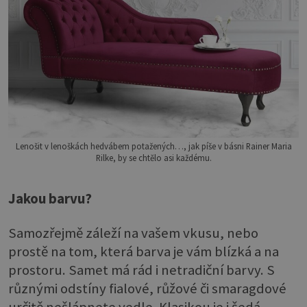
Lenošit v lenoškách hedvábem potažených…, jak píše v básni Rainer Maria
Rilke, by se chtělo asi každému.
Jakou barvu?
Samozřejmě záleží na vašem vkusu, nebo
prostě na tom, která barva je vám blízká a na
prostoru. Samet má rád i netradiční barvy. S
různými odstíny fialové, růžové či smaragdové
určitě nešlápnete vedle. Klasikou je i šedá.