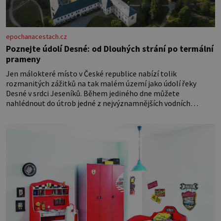
epochanacestach.cz
Poznejte údolí Desné: od Dlouhých strání po termální
prameny
Jen málokteré místo v České republice nabízí tolik
rozmanitých zážitků na tak malém území jako údolí řeky
Desné v srdci Jeseníků. Během jediného dne můžete
nahlédnout do útrob jedné z nejvýznamnějších vodních
elektráren v Evropě, vydat se na horské hřebeny, projet se na
koloběžce a den zakončit poznáváním památek ve Velkých
Losinách nebo v termálním