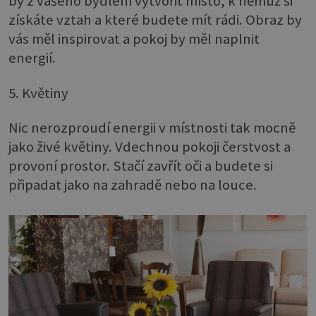
by z vašeho bydlení vytvořit místo, k němuž si
získáte vztah a které budete mít rádi. Obraz by
vás měl inspirovat a pokoj by měl naplnit
energií.
5. Květiny
Nic nerozproudí energii v místnosti tak mocně
jako živé květiny. Vdechnou pokoji čerstvost a
provoní prostor. Stačí zavřít oči a budete si
připadat jako na zahradě nebo na louce.