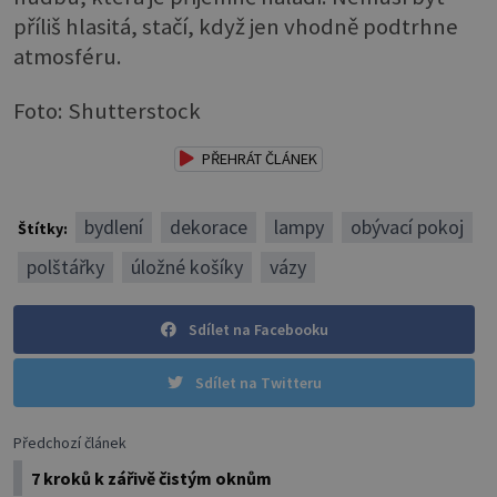
příliš hlasitá, stačí, když jen vhodně podtrhne
atmosféru.
Foto: Shutterstock
PŘEHRÁT ČLÁNEK
bydlení
dekorace
lampy
obývací pokoj
Štítky:
polštářky
úložné košíky
vázy
Sdílet na Facebooku
Sdílet na Twitteru
Předchozí článek
7 kroků k zářivě čistým oknům