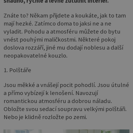
snadno, rychle a levně zútulnit interiér.
Znáte to? Někam přijdete a koukáte, jak to tam
mají hezké. Zatímco doma to jaksi ne a ne
vyladit. Pohodu a atmosféru můžete do bytu
vnést pouhými maličkostmi. Některé pokoj
doslova rozzáří, jiné mu dodají noblesu a další
neopakovatelné kouzlo.
1. Polštáře
Jsou měkké a vnášejí pocit pohodlí. Jsou útulné
a přímo vybízejí k lenošení. Navozují
romantickou atmosféru a dobrou náladu.
Obložte svou sedací soupravu velkými polštáři.
Nebo je klidně rozložte po zemi.