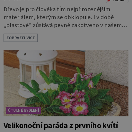
Dřevo je pro člověka tím nejpřirozenějším
materiálem, kterým se obklopuje. I v době
„plastové“ zůstává pevně zakotveno v našem
životě. Se dřevem jsme tak srostlí, že je nám
ZOBRAZIT VÍCE
příjemné na dotyk, voní nám a podporuje
kladné vlivy našeho prostředí. Máte chuť
pořídit si 100% masiv a nevíte, jestli se bude do
vašeho interiéru hodit?Dřevěný nábytek sluší
každému pokoji. Jak ho správně použít? Které
tedy
ÚTULNÉ BYDLENÍ
Velikonoční paráda z prvního kvítí