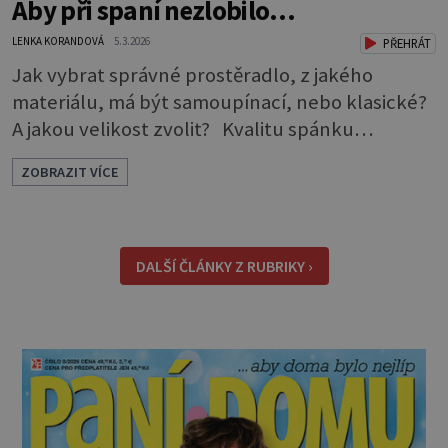
Aby při spaní nezlobilo…
LENKA KORANDOVÁ
5.3.2026
PŘEHRÁT
Jak vybrat správné prostěradlo, z jakého
materiálu, má být samoupínací, nebo klasické?
A jakou velikost zvolit? Kvalitu spánku
neovlivňuje jen postel a matrace, důležitý je i
ZOBRAZIT VÍCE
správný výběr prostěradla. Až si ho půjdete
koupit, zaměřte se na čtyři důležité aspekty,
podle kterých vybírejte. Způsob uchycení *
Napínací prostěradla: Jsou pohodlná, snadno
DALŠÍ ČLÁNKY Z RUBRIKY ›
se s nimi manipu