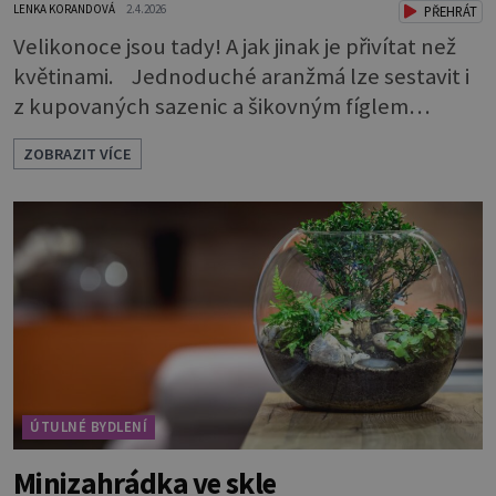
LENKA KORANDOVÁ
2.4.2026
PŘEHRÁT
Velikonoce jsou tady! A jak jinak je přivítat než
květinami. Jednoduché aranžmá lze sestavit i
z kupovaných sazenic a šikovným fíglem
docílíte toho, aby výsledek působil jako dílo
ZOBRAZIT VÍCE
profesionála. Rostliny vyndejte z pěstebních
květináčků a zasaďte je. Povrch zeminy pod listy
pokryjte mechem. Podél okraje pak pomocí
lžíce nasypejte dekorativní štěrk.Díky úpravě
povrchu je z obyčejn
ÚTULNÉ BYDLENÍ
Minizahrádka ve skle