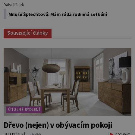
Další článek
Miluše Šplechtová: Mám ráda rodinná setkání
Související články
ÚTULNÉ BYDLENÍ
Dřevo (nejen) v obývacím pokoji
DANA PEŠKOVÁ
10.6.2026
PŘEHRÁT