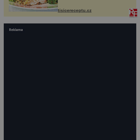
tomto případě si na to nikdo ani
nevzpomene. Ingredienc...
tisicereceptu.cz
Reklama