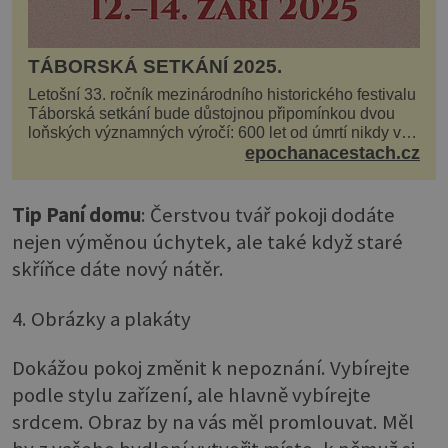
TÁBORSKÁ SETKÁNÍ 2025.
Letošní 33. ročník mezinárodního historického festivalu
Táborská setkání bude důstojnou připomínkou dvou
loňských významných výročí: 600 let od úmrtí nikdy v
poli neporaženého hejtmana Jana Žižky z Tr...
epochanacestach.cz
Tip Paní domu
: Čerstvou tvář pokoji dodáte
nejen výměnou úchytek, ale také když staré
skříňce dáte nový nátěr.
4. Obrázky a plakáty
Dokážou pokoj změnit k nepoznání. Vybírejte
podle stylu zařízení, ale hlavně vybírejte
srdcem. Obraz by na vás měl promlouvat. Měl