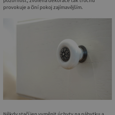
pozornost, zvolená dekorace tak trochu
provokuje a činí pokoj zajímavějším.
Někdy stačí jen vyměnit úchyty na nábytku a