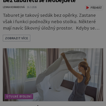
LENKA KORANDOVÁ
16.3.2026
PŘEHRÁT
Taburet je takový sedák bez opěrky. Zastane
však i funkci podnožky nebo stolku. Některé
mají navíc šikovný úložný prostor. Kdyby se
rozdávaly ceny za nejskromnější, a přitom
ZOBRAZIT VÍCE
užitečný a praktický kus nábytku, určitě by
vyhrál taburet. Je nevtíravý, nenápadný, klidně
si sedí opodál a čeká, až na něj přijde řada, aniž
by jakkoli rušil nebo překážel. A když je ho
zapotřebí, je pohotově p
ÚTULNÉ BYDLENÍ