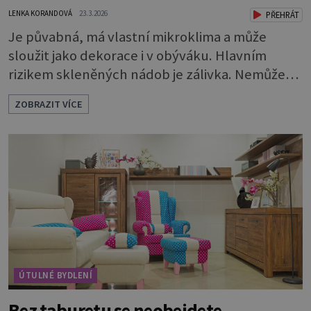
LENKA KORANDOVÁ
23.3.2026
PŘEHRÁT
Je půvabná, má vlastní mikroklima a může
sloužit jako dekorace i v obýváku. Hlavním
rizikem skleněných nádob je zálivka. Nemůže
odtékat a bude se hromadit u dna. To by rychle
ZOBRAZIT VÍCE
vedlo k zahnívání rostlin. Proto je nutné
vytvořit dostatečně vysokou drenážní vrstvu,
která vodu pojme a bude chránit kořeny.
Potřebuje 3 vrstvy: * Na dno dobře vymyté
nádoby naskládejte omyté oblázky. Vrstva by m
ÚTULNÉ BYDLENÍ
Bez taburetu se neobejdete