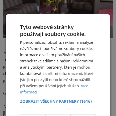
Tyto webové stránky
používají soubory cookie.
K personalizaci obsahu, reklam a analýze
návštěvnosti používáme soubory cookie.
Máte obavu, že rostlinky v květináči neumíte
Informace o vašem používání našich
pěstovat? Vyberte si ty méně náročné, nebo
stránek také sdílíme s našimi reklamními
ještě lépe řezané květiny. Potřebují jen vázu a
a analytickými partnery, kteří je mohou
do ní čerstvou vodu. Výhodou řezaných květin
kombinovat s dalšími informacemi, které
jste jim poskytli nebo které shromáždili
je možnost mít pokaždé nějakou jinou.
při vašem používání jejich služeb.
Více
informací
6. Vůně
ZOBRAZIT VŠECHNY PARTNERY
(1616)
Není vidět, ale dokáže zázraky… Částečně vám
→
ji dodají již zmíněné řezané květiny.