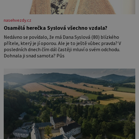
nasehvezdy.cz
Osamělá herečka Syslová všechno vzdala?
Nedávno se povídalo, že má Dana Syslová (80) blízkého
přítele, který je jí oporou. Ale je to ještě vůbec pravda? V
posledních dnech čím dál častěji mluví o svém odchodu.
Dohnala ji snad samota? Půs