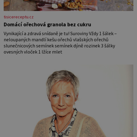
tisicereceptu.cz
Domácí ořechová granola bez cukru
Vynikající a zdravá snídaně je tu! Suroviny Vždy 1 šálek –
neloupaných mandlí kešu ořechů vlašských ořechů
slunečnicových semínek semínek dýně rozinek 3 šálky
ovesných vloček 1 lžíce mlet