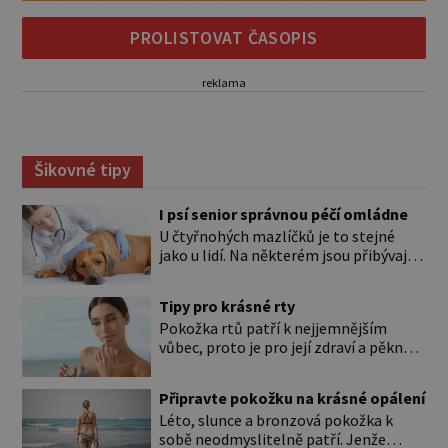
PROLISTOVAT ČASOPIS
reklama
Šikovné tipy
I psí senior správnou péčí omládne
U čtyřnohých mazlíčků je to stejné
jako u lidí. Na některém jsou přibývající
léta znát hned na první pohled, u
jiného dlouho nic nezaznamenáte.
Tipy pro krásné rty
Přesto byste si měli staršího psa více
Pokožka rtů patří k nejjemnějším
všímat, aby vám neunikly důležité
vůbec, proto je pro její zdraví a pěkný
signály, že něco není v pořádku. Včasná
vzhled nutná odpovídající péče. Bez
péče mu může prodloužit i zkvalitnit
péče to nejde Rty se neliší jen barvou,
život. Hůře tráví U starších […]
Připravte pokožku na krásné opálení
ale také mnohem tenčí povrchovou
Léto, slunce a bronzová pokožka k
vrstvou než ostatní pleť a pokožka.
sobě neodmyslitelně patří. Jenže
Nezvláčňují je žádné mazové žlázy,