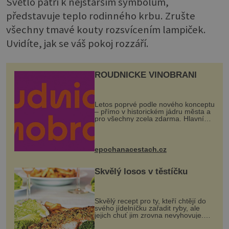
Světlo patří k nejstarším symbolům,
představuje teplo rodinného krbu. Zrušte
všechny tmavé kouty rozsvícením lampiček.
Uvidíte, jak se váš pokoj rozzáří.
ROUDNICKÉ VINOBRANÍ
Letos poprvé podle nového konceptu
– přímo v historickém jádru města a
pro všechny zcela zdarma. Hlavní
program se odehraje na Karlově a
Husově náměstí. Návštěvníci se
mohou těšit na víno, burčák, pes...
epochanacestach.cz
Skvělý losos v těstíčku
Skvělý recept pro ty, kteří chtějí do
svého jídelníčku zařadit ryby, ale
jejich chuť jim zrovna nevyhovuje.
Losos je samozřejmě taky ryba, ale v