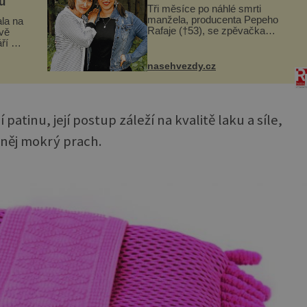
u
Tři měsíce po náhlé smrti
manžela, producenta Pepeho
la na
Rafaje (†53), se zpěvačka
vě
Barbora Vaculíková (45), dcera
ří v
Petry Černocké (75), poprvé
ickém
ozvala veřejnosti. Na sociální síti
dov
nasehvezdy.cz
sdílela, že se snaží fung...
.
tinu, její postup záleží na kvalitě laku a síle,
něj mokrý prach.