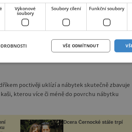
é
Výkonové
Soubory cílení
Funkční soubory
soubory
ODROBNOSTI
VŠE ODMÍTNOUT
VŠ
dříkem poctivěji uklízí a nábytek skutečně zbavuje
kaši, kterou více či méně do povrchu nábytku
ení
Dcera Černocké stále trpí
xu