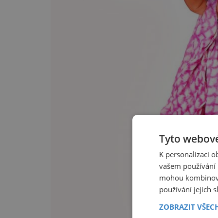
Tyto webové
K personalizaci 
vašem používání n
mohou kombinovat
používání jejich 
ZOBRAZIT VŠEC