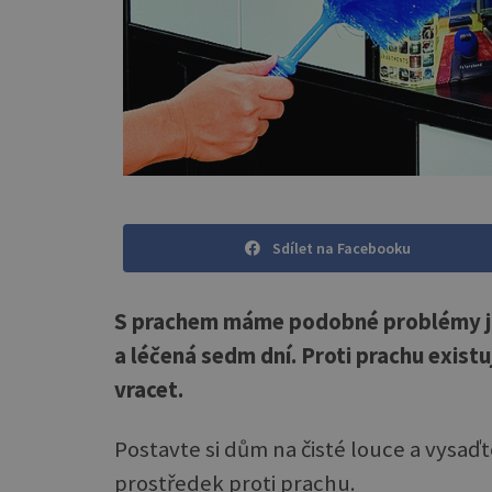
Sdílet na Facebooku
S prachem máme podobné problémy jako
a léčená sedm dní. Proti prachu exist
vracet.
Postavte si dům na čisté louce a vysaďt
prostředek proti prachu.