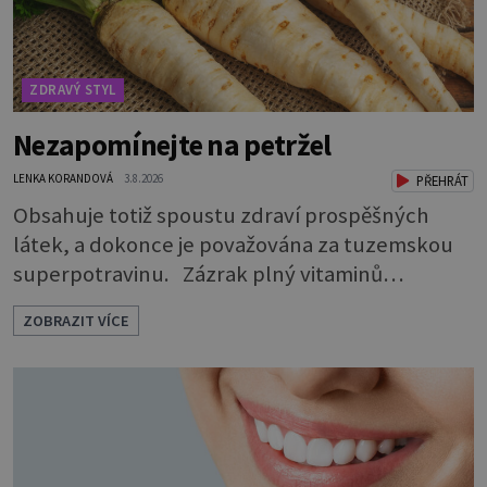
ZDRAVÝ STYL
Nezapomínejte na petržel
LENKA KORANDOVÁ
3.8.2026
PŘEHRÁT
Obsahuje totiž spoustu zdraví prospěšných
látek, a dokonce je považována za tuzemskou
superpotravinu. Zázrak plný vitaminů
V petrželi najdete vitaminy B1, B2, B3, B6,
ZOBRAZIT VÍCE
provitamin A, vitamin E a velké množství
vitamínu C (nejvíce ho má nať, dokonce třikrát
více než pomeranč, v kořeni je také, ale je ho
desetkrát méně), a kyselinu listovou. Ale to
není všechno. Obsahuje také důležité