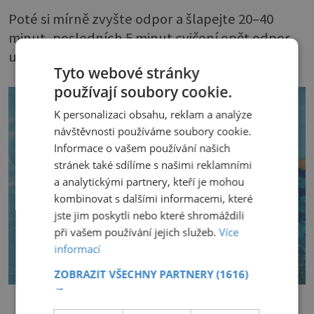
Poté si mírně zvyšte odpor a šlapejte 20–40
minut, posledních 5 minut cvičení opět odpor
uberte a pozvolna šlapejte do zklidnění.
Tyto webové stránky
používají soubory cookie.
K personalizaci obsahu, reklam a analýze
návštěvnosti používáme soubory cookie.
Informace o vašem používání našich
stránek také sdílíme s našimi reklamními
a analytickými partnery, kteří je mohou
kombinovat s dalšími informacemi, které
jste jim poskytli nebo které shromáždili
při vašem používání jejich služeb.
Více
informací
ZOBRAZIT VŠECHNY PARTNERY
(1616)
→