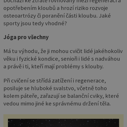
Dochází ke ztrátě rovnováhy mezi regenerací a
opotřebením kloubů a hrozí riziko rozvoje
osteoartrózy či poranění části kloubu. Jaké
sporty jsou tedy vhodné?
Jóga pro všechny
Má tu výhodu, že ji mohou cvičit lidé jakéhokoliv
věku i fyzické kondice, senioři i lidé s nadváhou
a právě i ti, kteří mají problémy s klouby.
Při cvičení se střídá zatížení i regenerace,
posiluje se hluboké svalstvo, včetně toho
kolem páteře, zařazují se balanční cviky, které
vedou mimo jiné ke správnému držení těla.