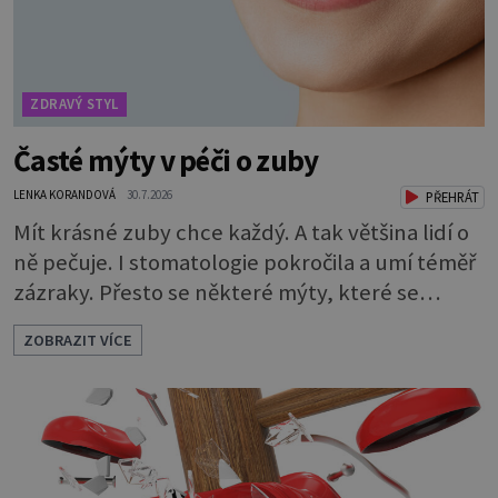
ZDRAVÝ STYL
Časté mýty v péči o zuby
LENKA KORANDOVÁ
30.7.2026
PŘEHRÁT
Mít krásné zuby chce každý. A tak většina lidí o
ně pečuje. I stomatologie pokročila a umí téměř
zázraky. Přesto se některé mýty, které se
tradují, nedaří vyvrátit. Které? Večer místo
ZOBRAZIT VÍCE
čištění snězte jablko Jedna z nejoblíbenějších
pověr už z časů našich babiček, kterou se
rozhodně nevyplatí praktikovat. Jablko
opravdu zuby nevyčistí. Obsahuje sacharidy,
které bakterie v ústech pře