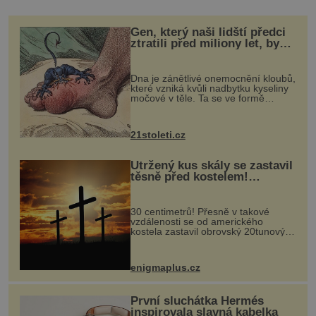
Gen, který naši lidští předci
ztratili před miliony let, by
mohl pomoci s léčbou
„nemoci králů“
Dna je zánětlivé onemocnění kloubů,
které vzniká kvůli nadbytku kyseliny
močové v těle. Ta se ve formě
krystalků ukládá v blízkosti kloubů,
nejčastěji přitom postihuje palce na
nohou, a způsobuje bole...
21stoleti.cz
Utržený kus skály se zastavil
těsně před kostelem!
Ochránila ho boží síla?
30 centimetrů! Přesně v takové
vzdálenosti se od amerického
kostela zastavil obrovský 20tunový
balvan, který se v květnu 2014
nečekaně odtrhl od nedaleké skály
při její demolici. Podle místních stojí
enigmaplus.cz
...
První sluchátka Hermés
inspirovala slavná kabelka