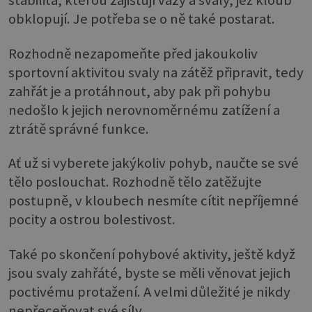
stabilita, kterou zajišťují vazy a svaly, jež kloub
obklopují. Je potřeba se o ně také postarat.
Rozhodně nezapomeňte před jakoukoliv
sportovní aktivitou svaly na zátěž připravit, tedy
zahřát je a protáhnout, aby pak při pohybu
nedošlo k jejich nerovnoměrnému zatížení a
ztrátě správné funkce.
Ať už si vyberete jakýkoliv pohyb, naučte se své
tělo poslouchat. Rozhodně tělo zatěžujte
postupně, v kloubech nesmíte cítit nepříjemné
pocity a ostrou bolestivost.
Také po skončení pohybové aktivity, ještě když
jsou svaly zahřáté, byste se měli věnovat jejich
poctivému protažení. A velmi důležité je nikdy
nepřeceňovat své síly.