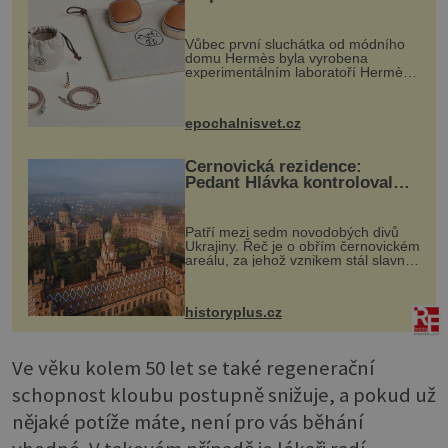
Vůbec první sluchátka od módního
domu Hermès byla vyrobena
experimentálním laboratoří Hermès
Ateliers Horizons. Elegantní gadget
si vyžádal dva roky vývoje a chlubí
se ručně šitou hovězí kůží a
epochalnisvet.cz
kovový...
Černovická rezidence:
Pedant Hlávka kontroloval
každou cihlu
Patří mezi sedm novodobých divů
Ukrajiny. Řeč je o obřím černovickém
areálu, za jehož vznikem stál slavný
český architekt Josef Hlávka. Ten si
na něm dal mimořádně záležet. Jeho
stavební plány by při ...
historyplus.cz
Ve věku kolem 50 let se také regenerační
schopnost kloubu postupně snižuje, a pokud už
nějaké potíže máte, není pro vás běhání