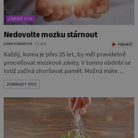
ZDRAVÝ STYL
Nedovolte mozku stárnout
LENKA KORANDOVÁ
6.8.2026
PŘEHRÁT
Každý, komu je přes 25 let, by měl pravidelně
procvičovat mozkové závity. V tomto období se
totiž začíná zhoršovat paměť. Možná máte
problém vzpomenout si na jméno kolegy z
ZOBRAZIT VÍCE
práce. Nebo marně v paměti lovíte název
knížky, kterou jste nedávno přečetli. Je to
opravdu tak, s věkem jako kdyby se paměť
rozhodla stávkovat. Cvičte tělo i mozek
Procvičujte mozkové závity. Není to nijak slož