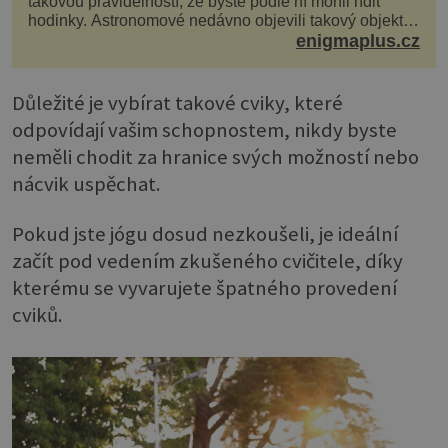
takovou pravidelností, že byste podle ní mohli řídit
hodinky. Astronomové nedávno objevili takový objekt v
naší vlastní galaxii, ale jeho chování...
enigmaplus.cz
Důležité je vybírat takové cviky, které
odpovídají vašim schopnostem, nikdy byste
neměli chodit za hranice svých možností nebo
nácvik uspěchat.
Pokud jste jógu dosud nezkoušeli, je ideální
začít pod vedením zkušeného cvičitele, díky
kterému se vyvarujete špatného provedení
cviků.