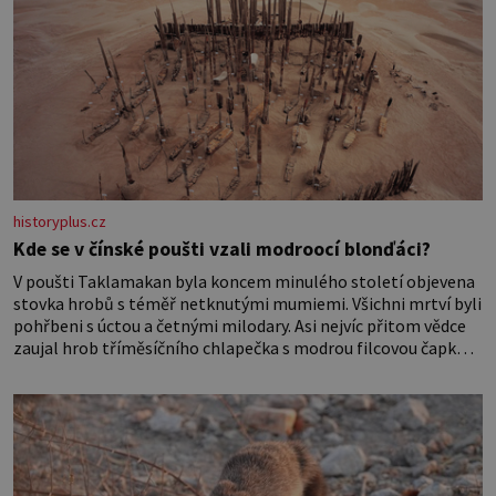
historyplus.cz
Kde se v čínské poušti vzali modroocí blonďáci?
V poušti Taklamakan byla koncem minulého století objevena
stovka hrobů s téměř netknutými mumiemi. Všichni mrtví byli
pohřbeni s úctou a četnými milodary. Asi nejvíc přitom vědce
zaujal hrob tříměsíčního chlapečka s modrou filcovou čapkou,
z níž se draly blonďaté vlásky. Fakt, že jsou těla dávných lidí
nesmírně dobře zachovalá, přičítají odborníci zdejším
klimatickým podmínkám. Sucho, prosolené písky a extrémně