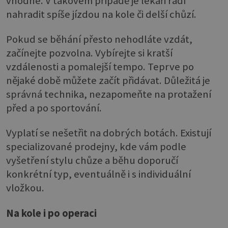
vhodné. V takovém případě je lékaři radí
nahradit spíše jízdou na kole či delší chůzí.
Pokud se běhání přesto nehodláte vzdát,
začínejte pozvolna. Vybírejte si kratší
vzdálenosti a pomalejší tempo. Teprve po
nějaké době můžete začít přidávat. Důležitá je
správná technika, nezapomeňte na protažení
před a po sportování.
Vyplatí se nešetřit na dobrých botách. Existují
specializované prodejny, kde vám podle
vyšetření stylu chůze a běhu doporučí
konkrétní typ, eventuálně i s individuální
vložkou.
Na kole i po operaci