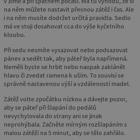
v zimě a při špatném počasí. Má tu výhodu, že si
na něm můžete nastavit přesnou zátěž i čas. Ale
i na něm musíte dodržet určitá pravidla. Sedlo
má ve stoji dosahovat cca do výše kyčelního
kloubu.
Při sedu nesmíte vysazovat nebo podsazovat
pánev a sedět tak, aby páteř byla napřímená.
Neměli byste se hrbit nebo naopak zaklánět
hlavu či zvedat ramena k uším. To souvisí se
správně nastavenou výší a vzdáleností madel.
Zátěž volte zpočátku nízkou a dávejte pozor,
aby se páteř při šlapání do pedálů
nevychylovala do strany ani se jinak
neprohýbala. Začněte mírným rozšlapáním s
malou zátěží na 5 minut, aby se tělo zahřálo.