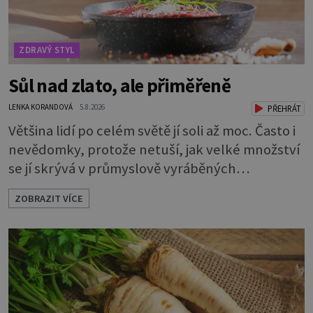
ZDRAVÝ STYL
Sůl nad zlato, ale přiměřeně
LENKA KORANDOVÁ
5.8.2026
PŘEHRÁT
Většina lidí po celém světě jí soli až moc. Často i
nevědomky, protože netuší, jak velké množství
se jí skrývá v průmyslově vyráběných
potravinách, dokonce i těch sladkých. Sůl je
ZOBRAZIT VÍCE
zdravá Ale v ani ne třetinovém množství, než je
pro většinu populace běžné. Její základní
složky– sodík a chlór – jsou zásadní pro správné
hospodaření organismu s tekutinami. Pomáhají
totiž udrž