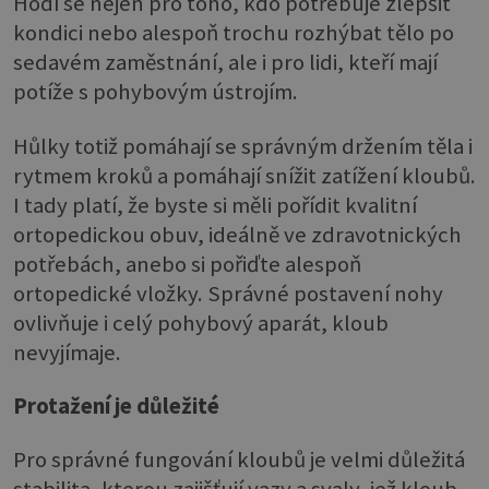
Hodí se nejen pro toho, kdo potřebuje zlepšit
kondici nebo alespoň trochu rozhýbat tělo po
sedavém zaměstnání, ale i pro lidi, kteří mají
potíže s pohybovým ústrojím.
Hůlky totiž pomáhají se správným držením těla i
rytmem kroků a pomáhají snížit zatížení kloubů.
I tady platí, že byste si měli pořídit kvalitní
ortopedickou obuv, ideálně ve zdravotnických
potřebách, anebo si pořiďte alespoň
ortopedické vložky. Správné postavení nohy
ovlivňuje i celý pohybový aparát, kloub
nevyjímaje.
Protažení je důležité
Pro správné fungování kloubů je velmi důležitá