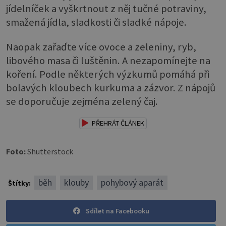
jídelníček a vyškrtnout z něj tučné potraviny,
smažená jídla, sladkosti či sladké nápoje.
Naopak zařaďte více ovoce a zeleniny, ryb,
libového masa či luštěnin. A nezapomínejte na
koření. Podle některých výzkumů pomáhá při
bolavých kloubech kurkuma a zázvor. Z nápojů
se doporučuje zejména zelený čaj.
PŘEHRÁT ČLÁNEK
Foto:
Shutterstock
běh
klouby
pohybový aparát
Štítky:
Sdílet na Facebooku