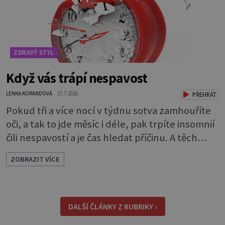
ZDRAVÝ STYL
Když vás trápí nespavost
LENKA KORANDOVÁ
27.7.2026
PŘEHRÁT
Pokud tři a více nocí v týdnu sotva zamhouříte
oči, a tak to jde měsíc i déle, pak trpíte insomnií
čili nespavostí a je čas hledat příčinu. A těch
může být celá řada. Vlastně váš spánek může
ZOBRAZIT VÍCE
rušit skoro cokoli. Nicméně některé důvody
nespavosti jsou častější. Narušený spánkový
rytmus To v praktické řeči obvykle znamená, že
pracujete na směny. Noční práce či jakékoli
DALŠÍ ČLÁNKY Z RUBRIKY ›
nepřirozené bdě