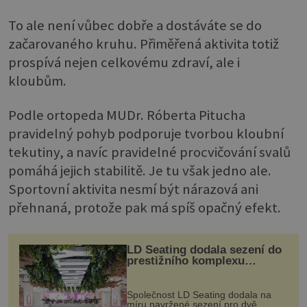
To ale není vůbec dobře a dostáváte se do
začarovaného kruhu. Přiměřená aktivita totiž
prospívá nejen celkovému zdraví, ale i
kloubům.
Podle ortopeda MUDr. Róberta Pitucha
pravidelný pohyb podporuje tvorbou kloubní
tekutiny, a navíc pravidelné procvičování svalů
pomáhá jejich stabilitě. Je tu však jedno ale.
Sportovní aktivita nesmí být nárazová ani
přehnaná, protože pak má spíš opačný efekt.
LD Seating dodala sezení do
prestižního komplexu
MediaCityUK v Salfordu
Společnost LD Seating dodala na
míru navržené sezení pro dvě