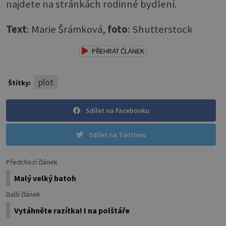
najdete na stránkách rodinné bydlení.
Text
: Marie Šrámková,
foto
: Shutterstock
PŘEHRÁT ČLÁNEK
plot
Štítky:
Sdílet na Facebooku
Sdílet na Twitteru
Předchozí článek
Malý velký batoh
Další článek
Vytáhněte razítka! I na polštáře