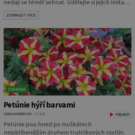
nedají se téměř sehnat. Udělejte si jejich imitaci,
která je téměř k nerozeznání od originálu.
ZOBRAZIT VÍCE
Ozdobte se zahradu vlastnoručně vyrobenými
nádobami z umělého kamene. Můžete si ho
udělat sami. Z hmoty, které se říká hypertufa. A
co víc, můžete si vymyslet, jaký bude mít tvar,
jak bude velký i jaký mu určíte os
ZAHRADA
Petúnie hýří barvami
LENKA KORANDOVÁ
4.5.2026
PŘEHRÁT
Petúnie jsou hned po muškátech
nejoblíbenějším druhem truhlíkových rostlin.