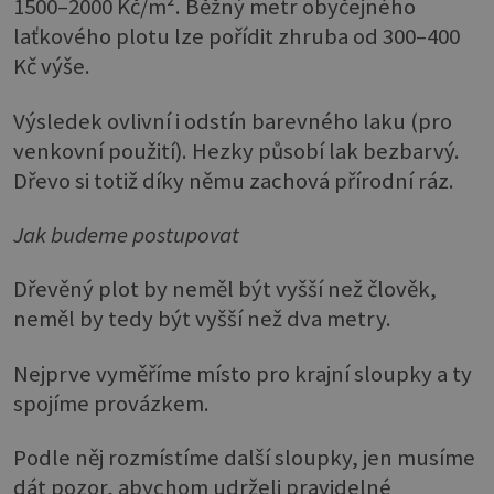
1500–2000 Kč/m². Běžný metr obyčejného
laťkového plotu lze pořídit zhruba od 300–400
Kč výše.
Výsledek ovlivní i odstín barevného laku (pro
venkovní použití). Hezky působí lak bezbarvý.
Dřevo si totiž díky němu zachová přírodní ráz.
Jak budeme postupovat
Dřevěný plot by neměl být vyšší než člověk,
neměl by tedy být vyšší než dva metry.
Nejprve vyměříme místo pro krajní sloupky a ty
spojíme provázkem.
Podle něj rozmístíme další sloupky, jen musíme
dát pozor, abychom udrželi pravidelné