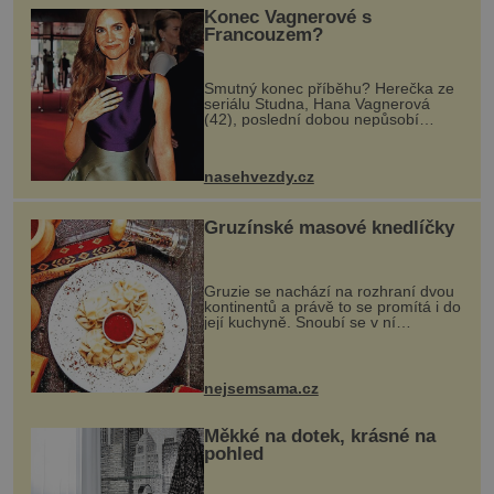
Konec Vagnerové s
Francouzem?
Smutný konec příběhu? Herečka ze
seriálu Studna, Hana Vagnerová
(42), poslední dobou nepůsobí
nejšťastněji. Ačkoli časy její anorexie
jsou už dávno pryč a opět se pyšnila
ženskými křivkami, najednou s...
nasehvezdy.cz
Gruzínské masové knedlíčky
Gruzie se nachází na rozhraní dvou
kontinentů a právě to se promítá i do
její kuchyně. Snoubí se v ní
evropské a asijské chutě a díky tomu
vznikají rozmanité a chuťově bohaté
pokrmy, které rozhodně st...
nejsemsama.cz
Měkké na dotek, krásné na
pohled