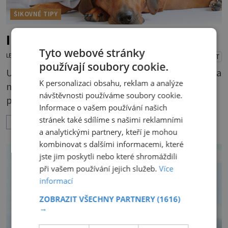
ŠIKOVNÉ TIPY
I psí senior správnou péčí omládne
Tyto webové stránky
LENKA KORANDOVÁ
22.7.2026
PŘEHRÁT
používají soubory cookie.
U čtyřnohých mazlíčků je to stejné jako u lidí. Na
K personalizaci obsahu, reklam a analýze
některém jsou přibývající léta znát hned na
návštěvnosti používáme soubory cookie.
první pohled, u jiného dlouho nic
Informace o vašem používání našich
nezaznamenáte. Přesto byste si měli staršího
stránek také sdílíme s našimi reklamními
ZOBRAZIT VÍCE
psa více všímat, aby vám neunikly důležité
a analytickými partnery, kteří je mohou
signály, že něco není v pořádku. Včasná péče
kombinovat s dalšími informacemi, které
mu může prodloužit i zkvalitnit život. Hůře
jste jim poskytli nebo které shromáždili
tráví U starších psů je třeba myslet na to, že
při vašem používání jejich služeb.
Více
informací
mohou mít v nepořádku zažívání.
ZOBRAZIT VŠECHNY PARTNERY
(1616)
→