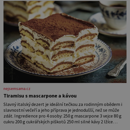
dlouho po jeho smrti
nejsemsama.cz
Tiramisu s mascarpone a kávou
Slavný italský dezert je ideální tečkou za rodinným obědem i
slavnostní večeří a jeho příprava je jednodušší, než se může
zdát. Ingredience pro 4 osoby: 250 g mascarpone 3 vejce 80 g
cukru 200 g cukrářských piškotů 250 ml silné kávy 2 lžíce
amaretta kakao na posypání Postup: Oddělte žloutky od bílků.