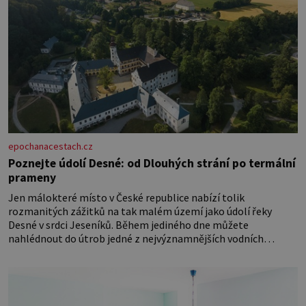
epochanacestach.cz
Poznejte údolí Desné: od Dlouhých strání po termální
prameny
Jen málokteré místo v České republice nabízí tolik
rozmanitých zážitků na tak malém území jako údolí řeky
Desné v srdci Jeseníků. Během jediného dne můžete
nahlédnout do útrob jedné z nejvýznamnějších vodních
elektráren v Evropě, vydat se na horské hřebeny, projet se na
koloběžce a den zakončit poznáváním památek ve Velkých
Losinách nebo v termálním