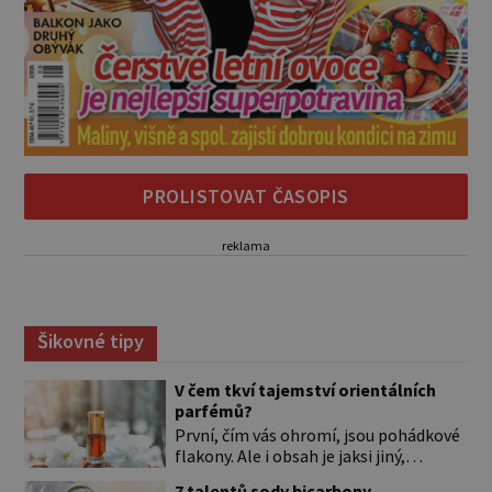
PROLISTOVAT ČASOPIS
reklama
Šikovné tipy
V čem tkví tajemství orientálních
parfémů?
První, čím vás ohromí, jsou pohádkové
flakony. Ale i obsah je jaksi jiný,
svůdnější a vábivější než vůně z našich
7 talentů sody bicarbony