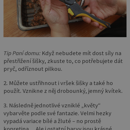
Tip Paní domu:
Když nebudete mít dost síly na
přestřižení šišky, zkuste to, co potřebujete dát
pryč, odříznout pilkou.
2. Můžete ustřihnout i vršek šišky a také ho
použít. Vznikne z něj drobounký, jemný kvítek.
3. Následně jednotlivé vzniklé „květy“
vybarvěte podle své fantazie. Velmi hezky
vypadá variace bílé a žluté – no prostě
kopretina… Ale i ostatní barvy jsou krásné.