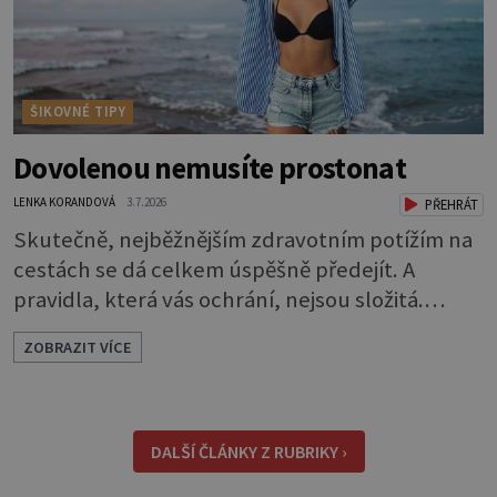
ŠIKOVNÉ TIPY
Dovolenou nemusíte prostonat
LENKA KORANDOVÁ
3.7.2026
PŘEHRÁT
Skutečně, nejběžnějším zdravotním potížím na
cestách se dá celkem úspěšně předejít. A
pravidla, která vás ochrání, nejsou složitá.
Riziko na talíři Drtivou většinu cestovatelských
ZOBRAZIT VÍCE
průjmů vyvolávají fekální bakterie. Do kuchyně
se mohou dostat s přirozeně hnojenou
zeleninou a při nedostatečné hygieně při
přípravě a výdeji jídla se snadno rozšíří ze
DALŠÍ ČLÁNKY Z RUBRIKY ›
zeleninového salátu i na další potraviny. Dobro