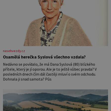
nasehvezdy.cz
Osamělá herečka Syslová všechno vzdala?
Nedávno se povídalo, že má Dana Syslová (80) blízkého
přítele, který je jí oporou. Ale je to ještě vůbec pravda? V
posledních dnech čím dál častěji mluví o svém odchodu.
Dohnala ji snad samota? Půs