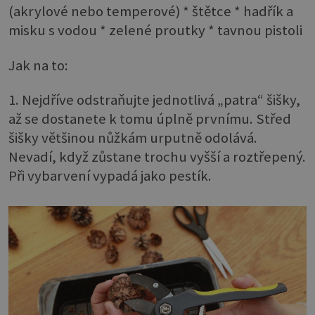
(akrylové nebo temperové) * štětce * hadřík a
misku s vodou * zelené proutky * tavnou pistoli
Jak na to:
1. Nejdříve odstraňujte jednotlivá „patra“ šišky,
až se dostanete k tomu úplně prvnímu. Střed
šišky většinou nůžkám urputně odolává.
Nevadí, když zůstane trochu vyšší a roztřepený.
Při vybarvení vypadá jako pestík.