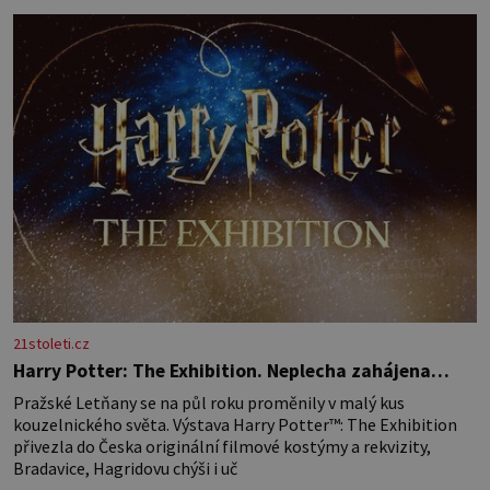
Žloutky vyšlehejte s cukrem do světlé pěny a postupně do nich
vmíchejte mascarpone, aby vznikl hladký
21stoleti.cz
Harry Potter: The Exhibition. Neplecha zahájena…
Pražské Letňany se na půl roku proměnily v malý kus
kouzelnického světa. Výstava Harry Potter™: The Exhibition
přivezla do Česka originální filmové kostýmy a rekvizity,
Bradavice, Hagridovu chýši i uč