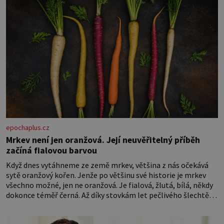
epochaplus.cz
Mrkev není jen oranžová. Její neuvěřitelný příběh
začíná fialovou barvou
Když dnes vytáhneme ze země mrkev, většina z nás očekává
sytě oranžový kořen. Jenže po většinu své historie je mrkev
všechno možné, jen ne oranžová. Je fialová, žlutá, bílá, někdy
dokonce téměř černá. Až díky stovkám let pečlivého šlechtění
se z ní stává zelenina, bez které si českou zahradu ani
nedokážeme představit. Její příběh je