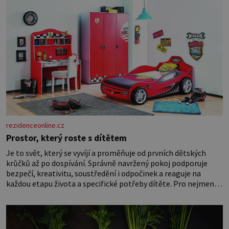
rezidenceonline.cz
Prostor, který roste s dítětem
Je to svět, který se vyvíjí a proměňuje od prvních dětských
krůčků až po dospívání. Správně navržený pokoj podporuje
bezpečí, kreativitu, soustředění i odpočinek a reaguje na
každou etapu života a specifické potřeby dítěte. Pro nejmenší
je klíčová jednoduchost, měkkost a bezpečí, proto by pokoj
miminka měl působit především klidně a útulně. Předškolní
věk je