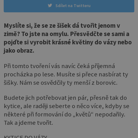
Sdílet na Twitteru
Myslíte si, že se ze šišek dá tvořit jenom v
zimě? To jste na omylu. Přesvědčte se sami a
pojďte si vyrobit krásné květiny do vázy nebo
jako obraz.
Při tomto tvoření vás navíc čeká příjemná
procházka po lese. Musíte si přece nasbírat ty
šišky. Nám se osvědčily ty menší z borovic.
Budete jich potřebovat jen pár, přesně tak do
kytice, ale raději seberte o něco více, kdyby se
některé při formování do „květů“ nepodařily.
Tak a jdeme tvořit.
KYTICE DO VÁZY