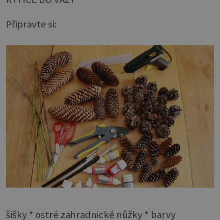
Připravte si:
šišky * ostré zahradnické nůžky * barvy