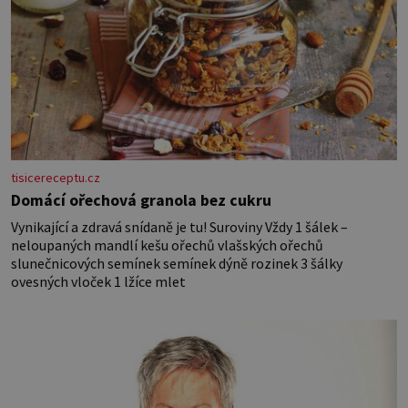
tisicereceptu.cz
Domácí ořechová granola bez cukru
Vynikající a zdravá snídaně je tu! Suroviny Vždy 1 šálek –
neloupaných mandlí kešu ořechů vlašských ořechů
slunečnicových semínek semínek dýně rozinek 3 šálky
ovesných vloček 1 lžíce mlet