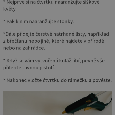
* Nejprve si na čtvrtku naaranžujte šiškové
květy.
* Pak k nim naaranžujte stonky.
*Dále přidejte čerstvě natrhané listy, například
z břečťanu nebo jiné, které najdete v přírodě
nebo na zahrádce.
* Když se vám vytvořená koláž líbí, pevně vše
přilepte tavnou pistolí.
* Nakonec vložte čtvrtku do rámečku a pověste.