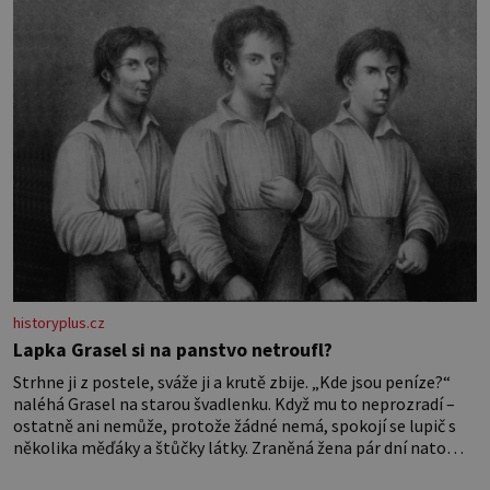
historyplus.cz
Lapka Grasel si na panstvo netroufl?
Strhne ji z postele, sváže ji a krutě zbije. „Kde jsou peníze?“
naléhá Grasel na starou švadlenku. Když mu to neprozradí –
ostatně ani nemůže, protože žádné nemá, spokojí se lupič s
několika měďáky a štůčky látky. Zraněná žena pár dní nato
umírá. Je to muž nebývale krutý. Jeho činy budí hrůzu ještě