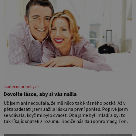
skutecnepribehy.cz
Dovolte lásce, aby si vás našla
Už jsem ani nedoufala, že mě něco tak krásného potká. Až v
pětapadesáti jsem zažila lásku na první pohled. Poprvé jsem
se vdávala, když mi bylo dvacet. Oba jsme byli mladí a byl to
tak říkajíc sňatek z rozumu. Rodiče nás dali dohromady, Toník
byl dobře zaopatřený mladý muž. Manželství nám oběma moc
nesvědčilo, brzy jsme zjistili, že