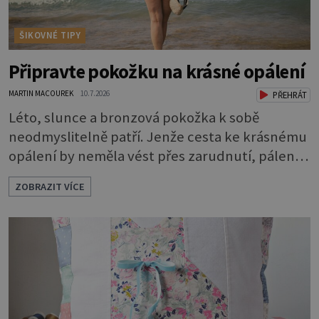
ŠIKOVNÉ TIPY
Připravte pokožku na krásné opálení
MARTIN MACOUREK
10.7.2026
PŘEHRÁT
Léto, slunce a bronzová pokožka k sobě
neodmyslitelně patří. Jenže cesta ke krásnému
opálení by neměla vést přes zarudnutí, pálení a
loupající se kůže. Spálená pokožka není
ZOBRAZIT VÍCE
známkou „základu“ pro opálení, ale reakcí na
nadměrné UV záření. Pokud chcete, aby pleť i
pokožka těla vypadaly zdravě, hladce a opálení
vydrželo co nejdéle, vyplatí se začít s přípravou
už několik týdnů před první dovolenou.