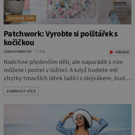
ŠIKOVNÉ TIPY
Patchwork: Vyrobte si polštářek s
kočičkou
LENKA KORANDOVÁ
7.7.2026
PŘEHRÁT
Nadchne především děti, ale naparádit s ním
můžete i postel v ložnici. A když budete mít
zbytky tmavších látek ladící s obývákem, bude
se hodit i tam. Budete potřebovat: - zbytky
ZOBRAZIT VÍCE
barevně sladěných bavlněných látek - 0,5 m
látky na vnitřní polštářek - duté vlákno na výplň
- 2 knoflíky - 0,5 m jednostranně nalepovacího
vlizelínu - pravítko a řezák nebo nůžky Přední
strana s aplikací 1. V