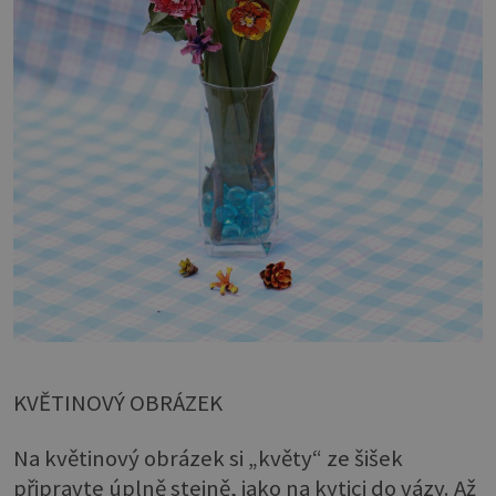
KVĚTINOVÝ OBRÁZEK
Na květinový obrázek si „květy“ ze šišek
připravte úplně stejně, jako na kytici do vázy. Až