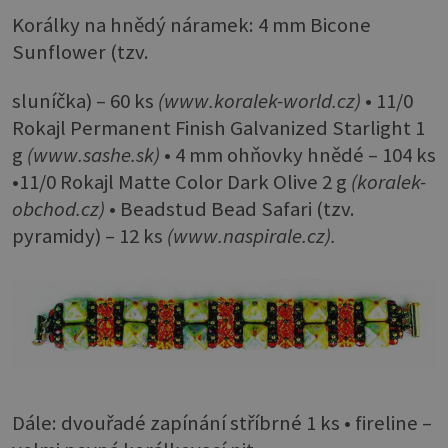
Korálky na hnědý náramek: 4 mm Bicone
Sunflower (tzv.
sluníčka) – 60 ks
(www.koralek-world.cz)
• 11/0
Rokajl Permanent Finish Galvanized Starlight 1
g
(www.sashe.sk)
• 4 mm ohňovky hnědé – 104 ks
•11/0 Rokajl Matte Color Dark Olive 2 g
(koralek-
obchod.cz)
• Beadstud Bead Safari (tzv.
pyramidy) – 12 ks
(www.naspirale.cz).
Dále: dvouřadé zapínání stříbrné 1 ks • fireline –