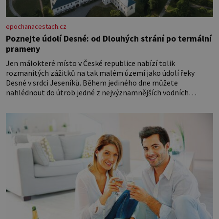
epochanacestach.cz
Poznejte údolí Desné: od Dlouhých strání po termální
prameny
Jen málokteré místo v České republice nabízí tolik
rozmanitých zážitků na tak malém území jako údolí řeky
Desné v srdci Jeseníků. Během jediného dne můžete
nahlédnout do útrob jedné z nejvýznamnějších vodních
elektráren v Evropě, vydat se na horské hřebeny, projet se na
koloběžce a den zakončit poznáváním památek ve Velkých
Losinách nebo v termálním