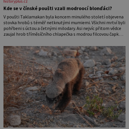
historyplus.cz
Kde se v čínské poušti vzali modroocí blonďáci?
V poušti Taklamakan byla koncem minulého století objevena
stovka hrobů s téměř netknutými mumiemi. Všichni mrtví byli
pohřbeni s úctou a četnými milodary. Asi nejvíc přitom vědce
zaujal hrob tříměsíčního chlapečka s modrou filcovou čapkou,
z níž se draly blonďaté vlásky. Fakt, že jsou těla dávných lidí
nesmírně dobře zachovalá, přičítají odborníci zdejším
klimatickým podmínkám. Sucho, prosolené písky a extrémně