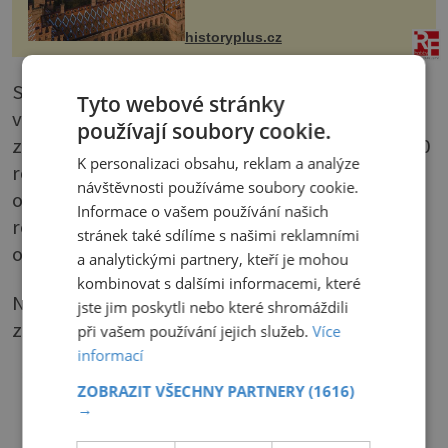
na něm dal mimořádně záležet. Jeho
stavební plány by při ...
historyplus.cz
Skupina RAW, která se skládá ze 4 ohňovek,
Tyto webové stránky
vyzdobte následujícím způsobem: Vycházejte
používají soubory cookie.
z ohňovky. Navlékněte 1 ks bicone, 1 ks (B) 11/0
K personalizaci obsahu, reklam a analýze
rokajl a 1 ks bicone. Projděte skrz protilehlou
návštěvnosti používáme soubory cookie.
ohňovku. Navlékněte1 ks bicone a projděte
Informace o vašem používání našich
rokajlem. Navlékněte 1 ks bicone a projděte
stránek také sdílíme s našimi reklamními
ohňovkou.
a analytickými partnery, kteří je mohou
kombinovat s dalšími informacemi, které
Na konec náramku připevněte dvouřadé
jste jim poskytli nebo které shromáždili
zapínání.
při vašem používání jejich služeb.
Více
informací
ZOBRAZIT VŠECHNY PARTNERY
(1616)
→