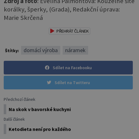
Zdroj a foto
: Evelína Palmontová: Kouzelné šité
korálky, šperky, (Grada), Redakční úprava:
Marie Skrčená
PŘEHRÁT ČLÁNEK
domácí výroba
náramek
Štítky:
Sdílet na Facebooku
Sdílet na Twitteru
Předchozí článek
Na skok v bavorské kuchyni
Další článek
Ketodieta není pro každého