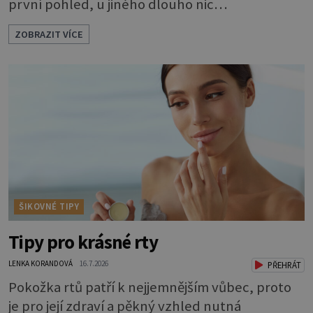
první pohled, u jiného dlouho nic
nezaznamenáte. Přesto byste si měli staršího
ZOBRAZIT VÍCE
psa více všímat, aby vám neunikly důležité
signály, že něco není v pořádku. Včasná péče
mu může prodloužit i zkvalitnit život. Hůře
tráví U starších psů je třeba myslet na to, že
mohou mít v nepořádku zažívání.
ŠIKOVNÉ TIPY
Tipy pro krásné rty
LENKA KORANDOVÁ
16.7.2026
PŘEHRÁT
Pokožka rtů patří k nejjemnějším vůbec, proto
je pro její zdraví a pěkný vzhled nutná