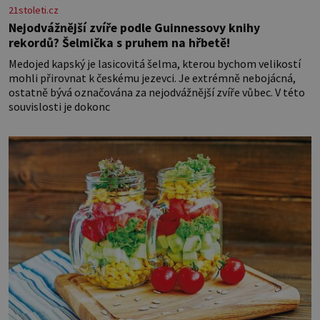
21stoleti.cz
Nejodvážnější zvíře podle Guinnessovy knihy
rekordů? Šelmička s pruhem na hřbetě!
Medojed kapský je lasicovitá šelma, kterou bychom velikostí
mohli přirovnat k českému jezevci. Je extrémně nebojácná,
ostatně bývá označována za nejodvážnější zvíře vůbec. V této
souvislosti je dokonc