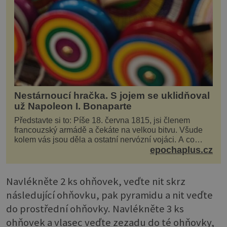
Nestárnoucí hračka. S jojem se uklidňoval
už Napoleon I. Bonaparte
Představte si to: Píše 18. června 1815, jsi členem
francouzský armádě a čekáte na velkou bitvu. Všude
kolem vás jsou děla a ostatní nervózní vojáci. A co
děláte vy? Hrajete si… s jojem! Zdá se v...
epochaplus.cz
Navlékněte 2 ks ohňovek, veďte nit skrz
následující ohňovku, pak pyramidu a nit veďte
do prostřední ohňovky. Navlékněte 3 ks
ohňovek a vlasec veďte zezadu do té ohňovky,