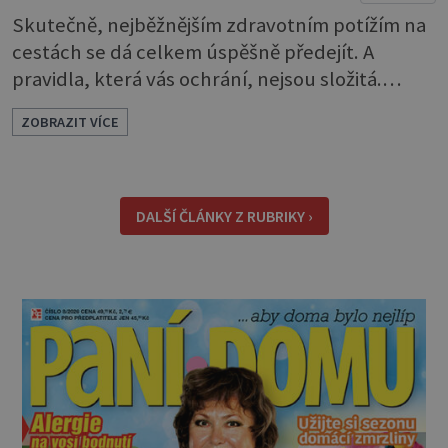
Skutečně, nejběžnějším zdravotním potížím na
cestách se dá celkem úspěšně předejít. A
pravidla, která vás ochrání, nejsou složitá.
Riziko na talíři Drtivou většinu cestovatelských
ZOBRAZIT VÍCE
průjmů vyvolávají fekální bakterie. Do kuchyně
se mohou dostat s přirozeně hnojenou
zeleninou a při nedostatečné hygieně při
přípravě a výdeji jídla se snadno rozšíří ze
DALŠÍ ČLÁNKY Z RUBRIKY ›
zeleninového salátu i na další potraviny. Dobro