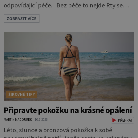
odpovídající péče. Bez péče to nejde Rty se
neliší jen barvou, ale také mnohem tenčí
ZOBRAZIT VÍCE
povrchovou vrstvou než ostatní pleť a pokožka.
Nezvláčňují je žádné mazové žlázy, proto jsou
rty mnohem choulostivější a náchylné k
vysychání a praskání. Balzám na rty je proto
nutnou základní výbavou, pokud chce
ŠIKOVNÉ TIPY
Připravte pokožku na krásné opálení
MARTIN MACOUREK
10.7.2026
PŘEHRÁT
Léto, slunce a bronzová pokožka k sobě