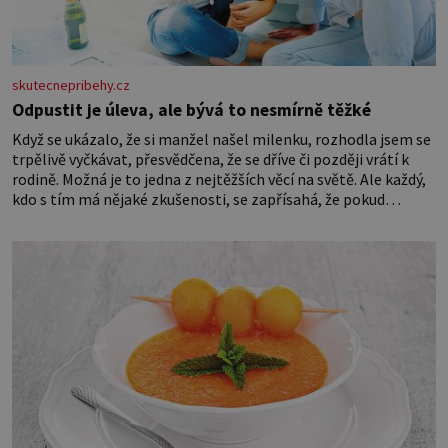
skutecnepribehy.cz
Odpustit je úleva, ale bývá to nesmírně těžké
Když se ukázalo, že si manžel našel milenku, rozhodla jsem se
trpělivě vyčkávat, přesvědčena, že se dříve či později vrátí k
rodině. Možná je to jedna z nejtěžších věcí na světě. Ale každý,
kdo s tím má nějaké zkušenosti, se zapřísahá, že pokud
odpustíte, znatelně se vám uleví. Když se ke mně doneslo, že si
manžel pořídil milenku,