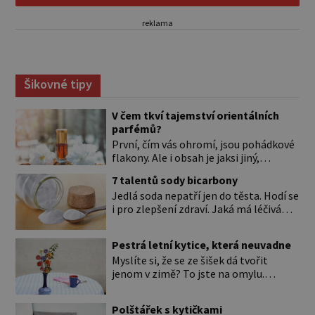
reklama
Šikovné tipy
V čem tkví tajemství orientálních
parfémů?
První, čím vás ohromí, jsou pohádkové
flakony. Ale i obsah je jaksi jiný,
svůdnější a vábivější než vůně z našich
7 talentů sody bicarbony
parfumérií. Čím to? V arabské kultuře
Jedlá soda nepatří jen do těsta. Hodí se
mají vůně mnohem delší tradici než
i pro zlepšení zdraví. Jaká má léčivá
v naší. Jejich původní účel byl nejspíš
použití? Úplně na začátku je důležité si
hygienický. Co je čisté, to voní. Jak
to ujasnit. Existují dva typy sody. *
voní? Při testování orientálních vůní
Pestrá letní kytice, která neuvadne
Jedlá soda (pro úplnost je to
nejspíš zjistíte, že jen málokterá se
Myslíte si, že se ze šišek dá tvořit
hydrogenuhličitan sodný s chemickou
vám […]
jenom v zimě? To jste na omylu.
značkou NaHCO3) je ten bílý, ve vodě
Přesvědčte se sami a pojďte si vyrobit
rozpustný prášek, kterému říkáme
krásné květiny do vázy nebo jako
bicarbona. Je součástí kypřicího prášku
Polštářek s kytičkami
obraz. Při tomto tvoření vás navíc čeká