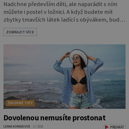
Nadchne především děti, ale naparádit s ním
můžete i postel v ložnici. A když budete mít
zbytky tmavších látek ladící s obývákem, bude
se hodit i tam. Budete potřebovat: - zbytky
ZOBRAZIT VÍCE
barevně sladěných bavlněných látek - 0,5 m
látky na vnitřní polštářek - duté vlákno na výplň
- 2 knoflíky - 0,5 m jednostranně nalepovacího
vlizelínu - pravítko a řezák nebo nůžky Přední
strana s aplikací 1. V
ŠIKOVNÉ TIPY
Dovolenou nemusíte prostonat
LENKA KORANDOVÁ
3.7.2026
PŘEHRÁT