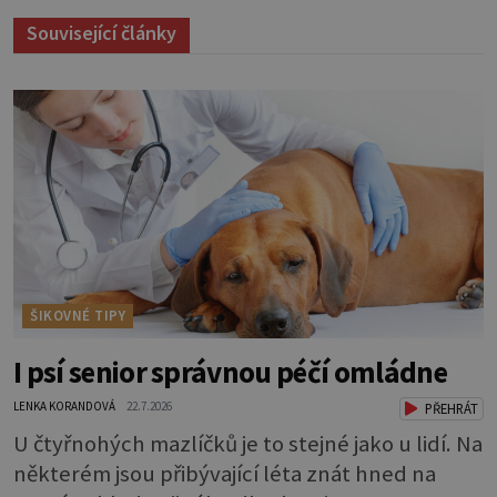
Související články
ŠIKOVNÉ TIPY
I psí senior správnou péčí omládne
LENKA KORANDOVÁ
22.7.2026
PŘEHRÁT
U čtyřnohých mazlíčků je to stejné jako u lidí. Na
některém jsou přibývající léta znát hned na