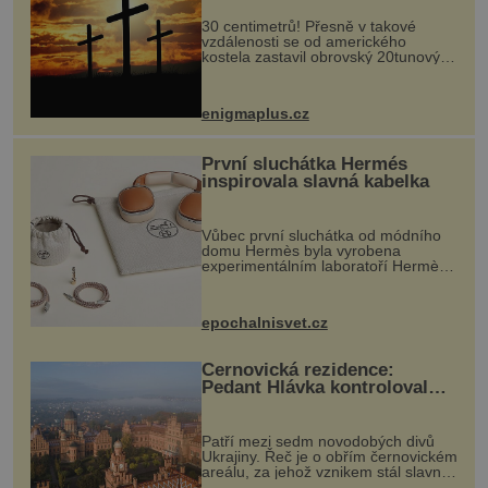
30 centimetrů! Přesně v takové
vzdálenosti se od amerického
kostela zastavil obrovský 20tunový
balvan, který se v květnu 2014
nečekaně odtrhl od nedaleké skály
při její demolici. Podle místních stojí
enigmaplus.cz
...
První sluchátka Hermés
inspirovala slavná kabelka
Vůbec první sluchátka od módního
domu Hermès byla vyrobena
experimentálním laboratoří Hermès
Ateliers Horizons. Elegantní gadget
si vyžádal dva roky vývoje a chlubí
se ručně šitou hovězí kůží a
epochalnisvet.cz
kovový...
Černovická rezidence:
Pedant Hlávka kontroloval
každou cihlu
Patří mezi sedm novodobých divů
Ukrajiny. Řeč je o obřím černovickém
areálu, za jehož vznikem stál slavný
český architekt Josef Hlávka. Ten si