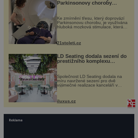
Parkinsonovy choroby
pomocí ultrazvukové
„helmy“
Ke zmírnění třesu, který doprovází
Parkinsonovu chorobu, je využívána
hluboká mozková stimulace, která
však vyžaduje vysoce invazivní
zákrok. Ultrazvuk zase není vhodný
k dostatečně přesnému zacílení ...
21stoleti.cz
LD Seating dodala sezení do
prestižního komplexu
MediaCityUK v Salfordu
Společnost LD Seating dodala na
míru navržené sezení pro dvě
výjimečné realizace kanceláří v
areálu MediaCityUK v anglickém
Salfordu – konkrétně do budov Blue
Tower a Orange Tower. Komplex
iluxus.cz
budov Media...
Reklama