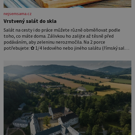
nejsemsama.cz
Vrstvený salát do skla
Salát na cesty i do práce můžete různě obměňovat podle
toho, co máte doma. Zálivkou ho zalijte až těsně před
podáváním, aby zeleninu nerozmočila. Na 2 porce
potřebujete: ✿ 1/4 ledového nebo jiného salátu (římský salát,
polníček…) ✿ 1 malá konzerva kukuřice ✿ ½ okurky ✿ 2
rajčata Zálivka: ✿ 4 lžíce olivového oleje ✿ 1 lžíci citronové
šťávy ✿ ½ stroužku