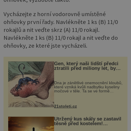
Vycházejte z horní vodorovně umístěné
ohňovky první řady. Navlékněte 1 ks (B) 11/0
rokajlů a nit veďte skrz (A) 11/0 rokajl.
Navlékněte 1 ks (B) 11/0 rokajl a nit veďte do
ohňovky, ze které jste vycházeli.
Gen, který naši lidští předci
ztratili před miliony let, by
mohl pomoci s léčbou
„nemoci králů“
Dna je zánětlivé onemocnění kloubů,
které vzniká kvůli nadbytku kyseliny
močové v těle. Ta se ve formě
krystalků ukládá v blízkosti kloubů,
nejčastěji přitom postihuje palce na
nohou, a způsobuje bole...
21stoleti.cz
Utržený kus skály se zastavil
těsně před kostelem!
Ochránila ho boží síla?