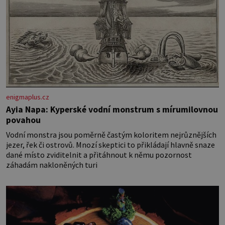
enigmaplus.cz
Ayia Napa: Kyperské vodní monstrum s mírumilovnou
povahou
Vodní monstra jsou poměrně častým koloritem nejrůznějších
jezer, řek či ostrovů. Mnozí skeptici to přikládají hlavně snaze
dané místo zviditelnit a přitáhnout k němu pozornost
záhadám nakloněných turi