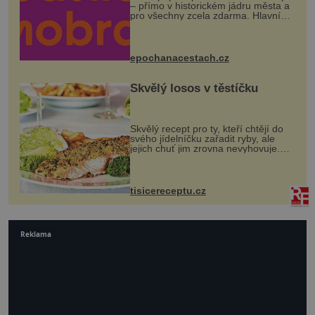
– přímo v historickém jádru města a
pro všechny zcela zdarma. Hlavní
program se odehraje na Karlově a
Husově náměstí. Návštěvníci se
mohou těšit na víno, burčák, pes...
epochanacestach.cz
Skvělý losos v těstíčku
Skvělý recept pro ty, kteří chtějí do
svého jídelníčku zařadit ryby, ale
jejich chuť jim zrovna nevyhovuje.
Losos je samozřejmě taky ryba, ale v
tomto případě si na to nikdo ani
nevzpomene. Ingredienc...
tisicereceptu.cz
Reklama