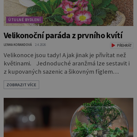
ÚTULNÉ BYDLENÍ
Velikonoční paráda z prvního kvítí
LENKA KORANDOVÁ
2.4.2026
PŘEHRÁT
Velikonoce jsou tady! A jak jinak je přivítat než
květinami. Jednoduché aranžmá lze sestavit i
z kupovaných sazenic a šikovným fíglem
docílíte toho, aby výsledek působil jako dílo
ZOBRAZIT VÍCE
profesionála. Rostliny vyndejte z pěstebních
květináčků a zasaďte je. Povrch zeminy pod listy
pokryjte mechem. Podél okraje pak pomocí
lžíce nasypejte dekorativní štěrk.Díky úpravě
povrchu je z obyčejn