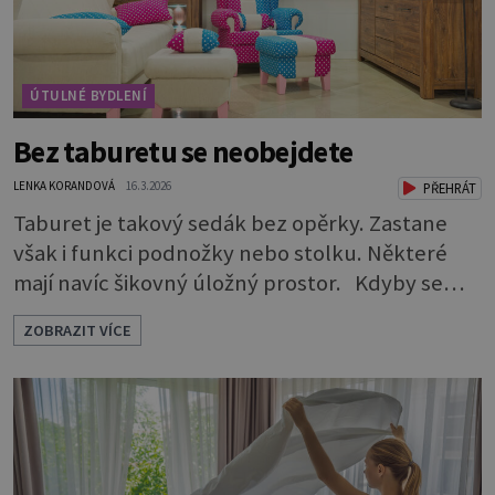
ÚTULNÉ BYDLENÍ
Bez taburetu se neobejdete
LENKA KORANDOVÁ
16.3.2026
PŘEHRÁT
Taburet je takový sedák bez opěrky. Zastane
však i funkci podnožky nebo stolku. Některé
mají navíc šikovný úložný prostor. Kdyby se
rozdávaly ceny za nejskromnější, a přitom
ZOBRAZIT VÍCE
užitečný a praktický kus nábytku, určitě by
vyhrál taburet. Je nevtíravý, nenápadný, klidně
si sedí opodál a čeká, až na něj přijde řada, aniž
by jakkoli rušil nebo překážel. A když je ho
zapotřebí, je pohotově p