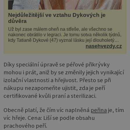
Nejdůležitější ve vztahu Dykových je
důvěra
Už byl zase málem oheň na střeše, ale všechno se
nakonec obrátilo v legraci. Je tomu sotva několik týdnů,
kdy Tatianě Dykové (47) vyznal lásku její dlouholetý
kolega a kamarád. Lidé si hned mysleli, ž...
nasehvezdy.cz
Díky speciální úpravě se péřové přikrývky
mohou i prát, aniž by se změnily jejich vynikající
izolační vlastnosti a hřejivost. Přesto se při
nákupu nezapomeňte ujistit, zda je peří
certifikované kvůli praní a sterilizaci.
Obecně platí, že čím víc naplněná
peřina
je, tím
víc hřeje. Cena: Liší se podle obsahu
prachového peří.