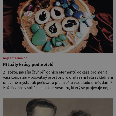
nejsemsama.cz
Rituály krásy podle živlů
Zjistěte, jak síla čtyř přírodních elementů dokáže proměnit
vaši koupelnu v posvátný prostor pro omlazení těla i zklidnění
unavené mysli. Jak pečovat o pleť a tělo v souladu s hvězdami?
Každá z nás v sobě nese otisk vesmíru, který se projevuje nejen
v naší povaze, ale i v potřebách naší pokožky. Ohnivá znamení
Ženy narozené ve znamení Berana, Lva a Střelce v sobě nesou
žár, odvahu a neutuchající elán. Vaše