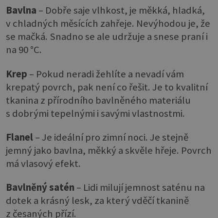
Bavlna
– Dobře saje vlhkost, je měkká, hladká,
v chladných měsících zahřeje. Nevýhodou je, že
se mačká. Snadno se ale udržuje a snese praní i
na 90 °C.
Krep
– Pokud neradi žehlíte a nevadí vám
krepatý povrch, pak není co řešit. Je to kvalitní
tkanina z přírodního bavlněného materiálu
s dobrými tepelnými i savými vlastnostmi.
Flanel
– Je ideální pro zimní noci. Je stejně
jemný jako bavlna, měkký a skvěle hřeje. Povrch
má vlasový efekt.
Bavlněný satén
– Lidi milují jemnost saténu na
dotek a krásný lesk, za který vděčí tkanině
z česaných přízí.