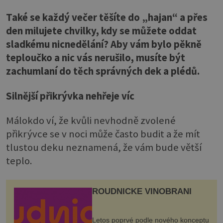
Také se každý večer těšíte do „hajan“ a přes
den milujete chvilky, kdy se můžete oddat
sladkému nicnedělání? Aby vám bylo pěkně
teploučko a nic vás nerušilo, musíte být
zachumlaní do těch správných dek a plédů.
Silnější přikrývka nehřeje víc
Málokdo ví, že kvůli nevhodně zvolené
přikrývce se v noci může často budit a že mít
tlustou deku neznamená, že vám bude větší
teplo.
ROUDNICKÉ VINOBRANÍ
Letos poprvé podle nového konceptu