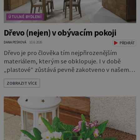
ÚTULNÉ BYDLENÍ
Dřevo (nejen) v obývacím pokoji
DANA PEŠKOVÁ
10.6.2026
PŘEHRÁT
Dřevo je pro člověka tím nejpřirozenějším
materiálem, kterým se obklopuje. I v době
„plastové“ zůstává pevně zakotveno v našem
životě. Se dřevem jsme tak srostlí, že je nám
ZOBRAZIT VÍCE
příjemné na dotyk, voní nám a podporuje
kladné vlivy našeho prostředí. Máte chuť
pořídit si 100% masiv a nevíte, jestli se bude do
vašeho interiéru hodit?Dřevěný nábytek sluší
každému pokoji. Jak ho správně použít? Které
tedy