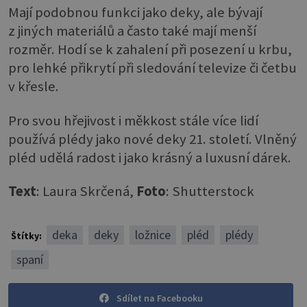
Mají podobnou funkci jako deky, ale bývají
z jiných materiálů a často také mají menší
rozměr. Hodí se k zahalení při posezení u krbu,
pro lehké přikrytí při sledování televize či četbu
v křesle.
Pro svou hřejivost i měkkost stále více lidí
používá plédy jako nové deky 21. století. Vlněný
pléd udělá radost i jako krásný a luxusní dárek.
Text
: Laura Skrčená,
Foto
: Shutterstock
deka
deky
ložnice
pléd
plédy
Štítky:
spaní
Sdílet na Facebooku