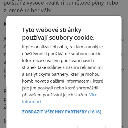
polštář z vysoce kvalitní paměťové pěny nebo
z jemného hedvábí.
Kabátek pro ložní soupravu
Tyto webové stránky
používají soubory cookie.
Aby se peřina a polštář neničily, pořizujeme si na
ně ložní povlečení. Nejžádanějším a
K personalizaci obsahu, reklam a analýze
nejvhodnějším materiálem je bavlna. Při výběru
návštěvnosti používáme soubory cookie.
Informace o vašem používání našich
ale dávejte pozor na její jakost. Nekvalitní se
stránek také sdílíme s našimi reklamními
pozná tak, že povrch je hrubý na omak a látka je
a analytickými partnery, kteří je mohou
řídká.
kombinovat s dalšími informacemi, které
jste jim poskytli nebo které shromáždili
Povlečení utkané z nejkvalitnějších přízí má
při vašem používání jejich služeb.
Více
povrch hladký, jemný a při praní drží tvar, tzn.
informací
že jeho životnost je podstatně delší.
ZOBRAZIT VŠECHNY PARTNERY
(1616)
→
Módní trendy nám diktují, aby povlečení ladilo