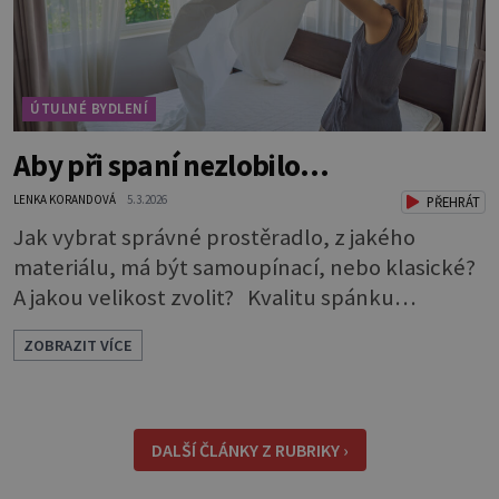
ÚTULNÉ BYDLENÍ
Aby při spaní nezlobilo…
LENKA KORANDOVÁ
5.3.2026
PŘEHRÁT
Jak vybrat správné prostěradlo, z jakého
materiálu, má být samoupínací, nebo klasické?
A jakou velikost zvolit? Kvalitu spánku
neovlivňuje jen postel a matrace, důležitý je i
ZOBRAZIT VÍCE
správný výběr prostěradla. Až si ho půjdete
koupit, zaměřte se na čtyři důležité aspekty,
podle kterých vybírejte. Způsob uchycení *
Napínací prostěradla: Jsou pohodlná, snadno
DALŠÍ ČLÁNKY Z RUBRIKY ›
se s nimi manipu