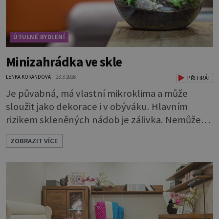
ÚTULNÉ BYDLENÍ
Minizahrádka ve skle
LENKA KORANDOVÁ
23.3.2026
PŘEHRÁT
Je půvabná, má vlastní mikroklima a může
sloužit jako dekorace i v obýváku. Hlavním
rizikem skleněných nádob je zálivka. Nemůže
odtékat a bude se hromadit u dna. To by rychle
ZOBRAZIT VÍCE
vedlo k zahnívání rostlin. Proto je nutné
vytvořit dostatečně vysokou drenážní vrstvu,
která vodu pojme a bude chránit kořeny.
Potřebuje 3 vrstvy: * Na dno dobře vymyté
nádoby naskládejte omyté oblázky. Vrstva by m