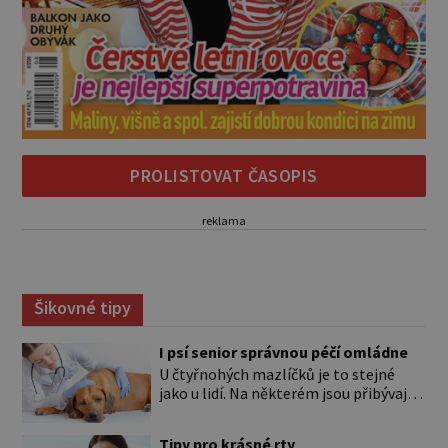
PROLISTOVAT ČASOPIS
reklama
Šikovné tipy
I psí senior správnou péčí omládne
U čtyřnohých mazlíčků je to stejné
jako u lidí. Na některém jsou přibývající
léta znát hned na první pohled, u
jiného dlouho nic nezaznamenáte.
Tipy pro krásné rty