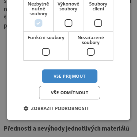
s interiérem, podle odborníků zase velmi záleží
Nezbytně
Výkonové
Soubory
na barvách povlečení. Nedoporučují černou,
nutné
soubory
cílení
soubory
šedou a tmavě hnědou, protože negativně
působí na lidskou psychiku.
Funkční soubory
Nezařazené
soubory
VŠE PŘIJMOUT
VŠE ODMÍTNOUT
ZOBRAZIT PODROBNOSTI
Přednosti a nevýhody jednotlivých materiálů