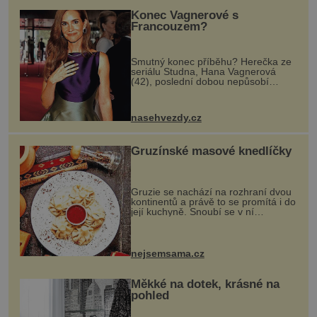
Konec Vagnerové s
Francouzem?
Smutný konec příběhu? Herečka ze
seriálu Studna, Hana Vagnerová
(42), poslední dobou nepůsobí
nejšťastněji. Ačkoli časy její anorexie
jsou už dávno pryč a opět se pyšnila
ženskými křivkami, najednou s...
nasehvezdy.cz
Gruzínské masové knedlíčky
Gruzie se nachází na rozhraní dvou
kontinentů a právě to se promítá i do
její kuchyně. Snoubí se v ní
evropské a asijské chutě a díky tomu
vznikají rozmanité a chuťově bohaté
pokrmy, které rozhodně st...
nejsemsama.cz
Měkké na dotek, krásné na
pohled