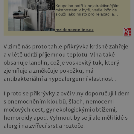
Koupelna patří k nejatraktivnějším
místnostem v bytě, vedle ložnice
slouží jako místo pro relaxaci a
odpočinek. Koupelnový textil –
ručníky, osušky a koberečky –
mohou jako mávnutím kouzelného
rezidenceonline.cz
proutku...
V zimě nás proto tahle přikrývka krásně zahřeje
a v létě udrží příjemnou teplotu. Vlna také
obsahuje lanolin, což je voskovitý tuk, který
zjemňuje a změkčuje pokožku, má
antibakteriální a hypoalergenní vlastnosti.
I proto se přikrývky z ovčí vlny doporučují lidem
s onemocněním kloubů, šlach, nemocemi
močových cest, gynekologickými obtížemi,
hemoroidy apod. Vyhnout by se jí ale měli lidé s
alergií na zvířecí srst a roztoče.