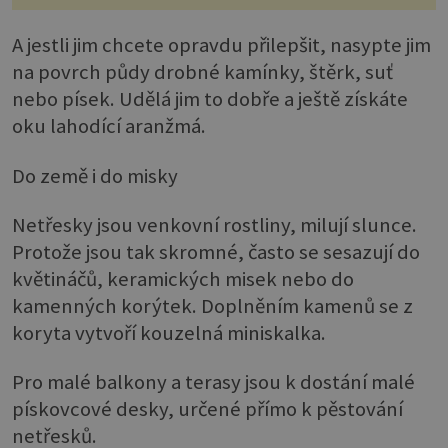
A jestli jim chcete opravdu přilepšit, nasypte jim
na povrch půdy drobné kamínky, štěrk, suť
nebo písek. Udělá jim to dobře a ještě získáte
oku lahodící aranžmá.
Do země i do misky
Netřesky jsou venkovní rostliny, milují slunce.
Protože jsou tak skromné, často se sesazují do
květináčů, keramických misek nebo do
kamenných korýtek. Doplněním kamenů se z
koryta vytvoří kouzelná miniskalka.
Pro malé balkony a terasy jsou k dostání malé
pískovcové desky, určené přímo k pěstování
netřesků.