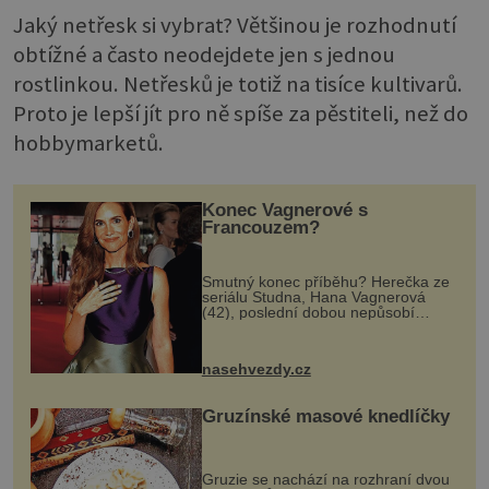
Jaký netřesk si vybrat? Většinou je rozhodnutí
obtížné a často neodejdete jen s jednou
rostlinkou. Netřesků je totiž na tisíce kultivarů.
Proto je lepší jít pro ně spíše za pěstiteli, než do
hobbymarketů.
Konec Vagnerové s
Francouzem?
Smutný konec příběhu? Herečka ze
seriálu Studna, Hana Vagnerová
(42), poslední dobou nepůsobí
nejšťastněji. Ačkoli časy její anorexie
jsou už dávno pryč a opět se pyšnila
ženskými křivkami, najednou s...
nasehvezdy.cz
Gruzínské masové knedlíčky
Gruzie se nachází na rozhraní dvou