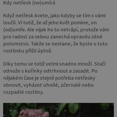
Kdy netřesk (ne)umírá
Když netřesk kvete, jako kdyby se tím s vámi
loučil. Ví totiž, že až jeho květ pomine, on
(od)umře. Ale nijak ho to netrápí, protože vám
pro radost za sebou zanechá opravdu silné
potomstvo. Takže se nestane, že byste o tuto
rostlinku přišli úplně.
Díky tomu se totiž velmi snadno množí. Stačí
odnože s kořínky odtrhnout a zasadit. Po
nějakém čase je stejně potřeba netřesky
obnovit, vyházet uhnilé, zčernalé nebo
rozpadlé rostliny.