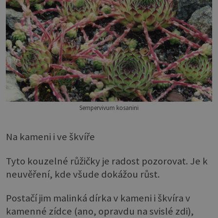
Sempervivum kosanini
Na kameni i ve škvíře
Tyto kouzelné růžičky je radost pozorovat. Je k
neuvěření, kde všude dokážou růst.
Postačí jim malinká dírka v kameni i škvíra v
kamenné zídce (ano, opravdu na svislé zdi),