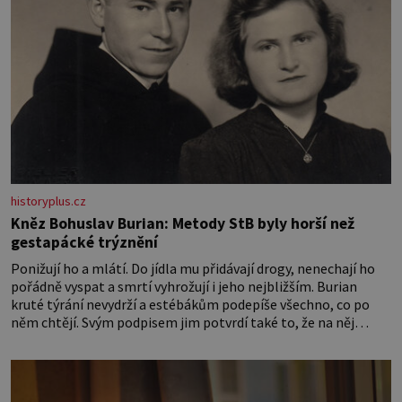
historyplus.cz
Kněz Bohuslav Burian: Metody StB byly horší než
gestapácké trýznění
Ponižují ho a mlátí. Do jídla mu přidávají drogy, nenechají ho
pořádně vyspat a smrtí vyhrožují i jeho nejbližším. Burian
kruté týrání nevydrží a estébákům podepíše všechno, co po
něm chtějí. Svým podpisem jim potvrdí také to, že na něj
během výslechů nikdo nevyvíjel fyzický ani psychický nátlak.
Syn brněnského řezníka chce být knězem a