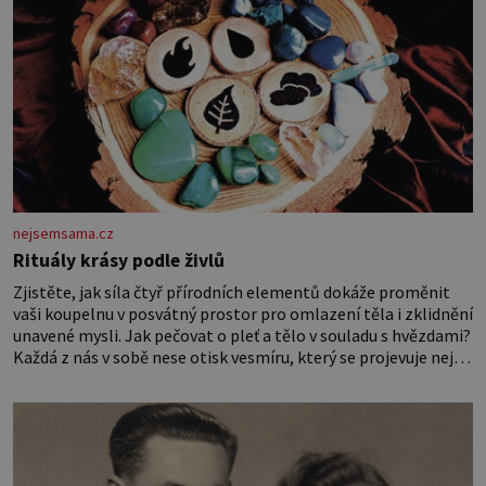
nejsemsama.cz
Rituály krásy podle živlů
Zjistěte, jak síla čtyř přírodních elementů dokáže proměnit
vaši koupelnu v posvátný prostor pro omlazení těla i zklidnění
unavené mysli. Jak pečovat o pleť a tělo v souladu s hvězdami?
Každá z nás v sobě nese otisk vesmíru, který se projevuje nejen
v naší povaze, ale i v potřebách naší pokožky. Ohnivá znamení
Ženy narozené ve znamení Berana, Lva a Střelce v sobě nesou
žár, odvahu a neutuchající elán. Vaše