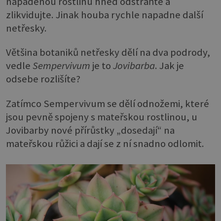
napadenou rostlinu hned odstraňte a
zlikvidujte. Jinak houba rychle napadne další
netřesky.
Většina botaniků netřesky dělí na dva podrody,
vedle
Sempervivum
je to
Jovibarba
. Jak je
odsebe rozlišíte?
Zatímco Sempervivum se dělí odnožemi, které
jsou pevně spojeny s mateřskou rostlinou, u
Jovibarby nové přírůstky „dosedají“ na
mateřskou růžici a dají se z ní snadno odlomit.