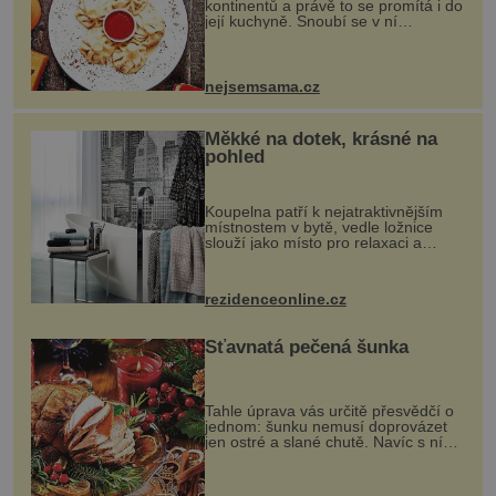
kontinentů a právě to se promítá i do
její kuchyně. Snoubí se v ní
evropské a asijské chutě a díky tomu
vznikají rozmanité a chuťově bohaté
pokrmy, které rozhodně st...
nejsemsama.cz
Měkké na dotek, krásné na
pohled
Koupelna patří k nejatraktivnějším
místnostem v bytě, vedle ložnice
slouží jako místo pro relaxaci a
odpočinek. Koupelnový textil –
ručníky, osušky a koberečky –
mohou jako mávnutím kouzelného
rezidenceonline.cz
proutku...
Šťavnatá pečená šunka
Tahle úprava vás určitě přesvědčí o
jednom: šunku nemusí doprovázet
jen ostré a slané chutě. Navíc s ní
nakrmíte poměrně hodně hladových
krků. Ingredience sádlo 3 kg šunky
vcelku 3 stroužky česneku hl...