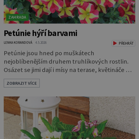
ZAHRADA
Petúnie hýří barvami
LENKA KORANDOVÁ
4.5.2026
PŘEHRÁT
Petúnie jsou hned po muškátech
nejoblíbenějším druhem truhlíkových rostlin.
Osázet se jimi dají i mísy na terase, květináče na
balkoně, a dokonce i záhony. Každoročně se
ZOBRAZIT VÍCE
rozsáhlá nabídka petúnií a jejich nejbližších
příbuzných surfinií rozrůstá o nové a nové
druhy a kultivary. Ty se vzhledem buď prolínají
a zdánlivě splývají, nebo se naopak výrazně liší
od svých předchůdkyň. Ja