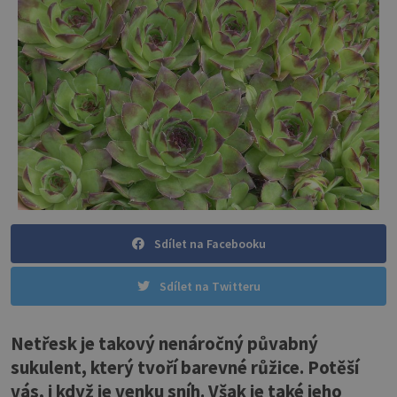
Sdílet na Facebooku
Sdílet na Twitteru
Netřesk je takový nenáročný půvabný
sukulent, který tvoří barevné růžice. Potěší
vás, i když je venku sníh. Však je také jeho