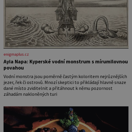
enigmaplus.cz
Ayia Napa: Kyperské vodní monstrum s mírumilovnou
povahou
Vodní monstra jsou poměrně častým koloritem nejrůznějších
jezer, řek či ostrovů. Mnozí skeptici to přikládají hlavně snaze
dané místo zviditelnit a přitáhnout k němu pozornost
záhadám nakloněných turi