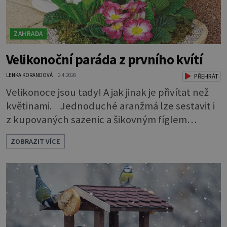
ZAHRADA
Velikonoční paráda z prvního kvítí
LENKA KORANDOVÁ
2.4.2026
PŘEHRÁT
Velikonoce jsou tady! A jak jinak je přivítat než
květinami. Jednoduché aranžmá lze sestavit i
z kupovaných sazenic a šikovným fíglem
docílíte toho, aby výsledek působil jako dílo
ZOBRAZIT VÍCE
profesionála. Rostliny vyndejte z pěstebních
květináčků a zasaďte je. Povrch zeminy pod listy
pokryjte mechem. Podél okraje pak pomocí
lžíce nasypejte dekorativní štěrk.Díky úpravě
povrchu je z obyčejn