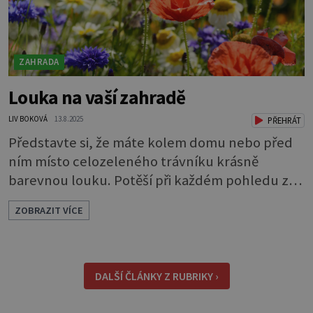
ZAHRADA
Louka na vaší zahradě
LIV BOKOVÁ
13.8.2025
PŘEHRÁT
Představte si, že máte kolem domu nebo před
ním místo celozeleného trávníku krásně
barevnou louku. Potěší při každém pohledu z
okna a navíc příláká užitečný hmyz. Kousek
ZOBRAZIT VÍCE
louky můžete mít i na úplně malém pozemku.
Velice hezké jsou různé pásy lučních květin
působící jako oddělovací prvky nebo okrasné
lemování. Louka také dodá vaší zahradě trochu
DALŠÍ ČLÁNKY Z RUBRIKY ›
divokosti. Při plánování zeleně, bez ohledu na