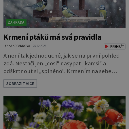
ZAHRADA
Krmení ptáků má svá pravidla
LENKA KORANDOVÁ
25.12.2025
PŘEHRÁT
A není tak jednoduché, jak se na první pohled
zdá. Nestačí jen „cosi“ nasypat „kamsi“ a
odškrtnout si „splněno“. Krmením na sebe
berete mnohem větší závazek a zodpovědnost.
ZOBRAZIT VÍCE
Máte v plánu sypat v zimě zpěvavým
opeřencům nějaké dobroty? Pak byste měli
vědět pár pravidel, která je při tom nutno
dodržovat. Jinak můžete ptákům víc uškodit
než pomoci. Ornitologové varují, že špatné
krmení je