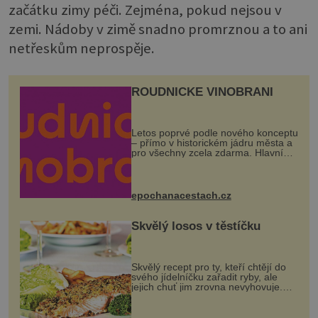
začátku zimy péči. Zejména, pokud nejsou v
zemi. Nádoby v zimě snadno promrznou a to ani
netřeskům neprospěje.
ROUDNICKÉ VINOBRANÍ
Letos poprvé podle nového konceptu
– přímo v historickém jádru města a
pro všechny zcela zdarma. Hlavní
program se odehraje na Karlově a
Husově náměstí. Návštěvníci se
mohou těšit na víno, burčák, pes...
epochanacestach.cz
Skvělý losos v těstíčku
Skvělý recept pro ty, kteří chtějí do
svého jídelníčku zařadit ryby, ale
jejich chuť jim zrovna nevyhovuje.
Losos je samozřejmě taky ryba, ale v
tomto případě si na to nikdo ani
nevzpomene. Ingredienc...