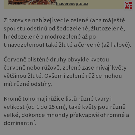
tisicereceptu.cz
Z barev se nabízejí vedle zelené (a ta má ještě
spoustu odstínů od šedozelené, žlutozelené,
hnědozelené a modrozelené až po
tmavozelenou) také žluté a červené (až fialové).
Červeně olistěné druhy obvykle kvetou
červeně nebo růžově, zelené zase mívají květy
většinou žluté. Ovšem i zelené růžice mohou
mít různé odstíny.
Kromě toho mají růžice listů různé tvary i
velikost (od 1 do 25 cm), také květy jsou různě
velké, dokonce mnohdy překvapivě ohromné a
dominantní.