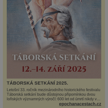
TÁBORSKÁ SETKÁNÍ 2025.
Letošní 33. ročník mezinárodního historického festivalu
Táborská setkání bude důstojnou připomínkou dvou
loňských významných výročí: 600 let od úmrtí nikdy v
poli neporaženého hejtmana Jana Žižky z Tr...
epochanacestach.cz