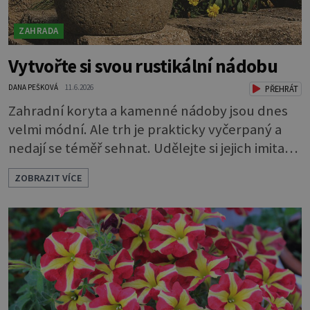
ZAHRADA
Vytvořte si svou rustikální nádobu
DANA PEŠKOVÁ
11.6.2026
PŘEHRÁT
Zahradní koryta a kamenné nádoby jsou dnes
velmi módní. Ale trh je prakticky vyčerpaný a
nedají se téměř sehnat. Udělejte si jejich imitaci,
která je téměř k nerozeznání od originálu.
ZOBRAZIT VÍCE
Ozdobte se zahradu vlastnoručně vyrobenými
nádobami z umělého kamene. Můžete si ho
udělat sami. Z hmoty, které se říká hypertufa. A
co víc, můžete si vymyslet, jaký bude mít tvar,
jak bude velký i jaký mu určíte os