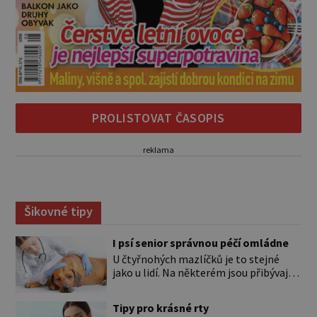
PROLISTOVAT ČASOPIS
reklama
Šikovné tipy
I psí senior správnou péčí omládne
U čtyřnohých mazlíčků je to stejné
jako u lidí. Na některém jsou přibývající
léta znát hned na první pohled, u
jiného dlouho nic nezaznamenáte.
Tipy pro krásné rty
Přesto byste si měli staršího psa více