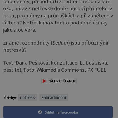
popáleniny, při bodnutí žihadlem nebo na kuří
oka, nálev z netřesků dobře působí při infekci v
krku, problémy na průduškách a při zánětech v
ústech? Netřesk má v tomto podobné účinky
jako aloe vera.
známé rozchodníky (
Sedum
) jsou příbuznými
netřesků?
Text: Dana Pešková, konzultace: Luboš Jíška,
pěstitel, Foto: Wikimedia Commons, PX FUEL
PŘEHRÁT ČLÁNEK
netřesk
zahradničení
Štítky:
Sdílet na Facebooku