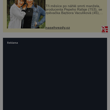
Tři měsíce po náhlé smrti manžela,
producenta Pepeho Rafaje (†53), se
zpěvačka Barbora Vaculíková (45),
dcera Petry Černocké (75), poprvé
ozvala veřejnosti. Na sociální síti
sdílela, že se snaží fung...
nasehvezdy.cz
Reklama