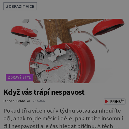
tradují, nedaří vyvrátit. Které? Večer místo
ZOBRAZIT VÍCE
čištění snězte jablko Jedna z nejoblíbenějších
pověr už z časů našich babiček, kterou se
rozhodně nevyplatí praktikovat. Jablko
opravdu zuby nevyčistí. Obsahuje sacharidy,
které bakterie v ústech pře
ZDRAVÝ STYL
Když vás trápí nespavost
LENKA KORANDOVÁ
27.7.2026
PŘEHRÁT
Pokud tři a více nocí v týdnu sotva zamhouříte
oči, a tak to jde měsíc i déle, pak trpíte insomnií
čili nespavostí a je čas hledat příčinu. A těch