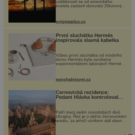
vzdálenosti se od amerického
kostela zastavil obrovský 20tunový
balvan, který se v květnu 2014
nečekaně odtrhl od nedaleké skály
při její demolici. Podle místních stojí
enigmaplus.cz
...
První sluchátka Hermés
inspirovala slavná kabelka
Vůbec první sluchátka od módního
domu Hermès byla vyrobena
experimentálním laboratoří Hermès
Ateliers Horizons. Elegantní gadget
si vyžádal dva roky vývoje a chlubí
se ručně šitou hovězí kůží a
epochalnisvet.cz
kovový...
Černovická rezidence:
Pedant Hlávka kontroloval
každou cihlu
Patří mezi sedm novodobých divů
Ukrajiny. Řeč je o obřím černovickém
areálu, za jehož vznikem stál slavný
český architekt Josef Hlávka. Ten si
na něm dal mimořádně záležet. Jeho
stavební plány by při ...