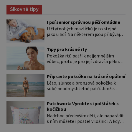
Šikovné tipy
I psí senior správnou péčí omládne
U čtyřnohých mazlíčků je to stejné
jako u lidí. Na některém jsou přibývající
léta znát hned na první pohled, u
jiného dlouho nic nezaznamenáte.
Tipy pro krásné rty
Přesto byste si měli staršího psa více
Pokožka rtů patří k nejjemnějším
všímat, aby vám neunikly důležité
vůbec, proto je pro její zdraví a pěkný
signály, že něco není v pořádku. Včasná
vzhled nutná odpovídající péče. Bez
péče mu může prodloužit i zkvalitnit
péče to nejde Rty se neliší jen barvou,
život. Hůře tráví U starších […]
Připravte pokožku na krásné opálení
ale také mnohem tenčí povrchovou
Léto, slunce a bronzová pokožka k
vrstvou než ostatní pleť a pokožka.
sobě neodmyslitelně patří. Jenže
Nezvláčňují je žádné mazové žlázy,
cesta ke krásnému opálení by neměla
proto jsou rty mnohem choulostivější
vést přes zarudnutí, pálení a loupající
a náchylné k vysychání a praskání.
Patchwork: Vyrobte si polštářek s
se kůže. Spálená pokožka není
Balzám na […]
kočičkou
známkou „základu“ pro opálení, ale
Nadchne především děti, ale naparádit
reakcí na nadměrné UV záření. Pokud
s ním můžete i postel v ložnici. A když
chcete, aby pleť i pokožka těla
budete mít zbytky tmavších látek
vypadaly zdravě, hladce a opálení