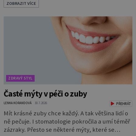
ZOBRAZIT VÍCE
provitamin A, vitamin E a velké množství
vitamínu C (nejvíce ho má nať, dokonce třikrát
více než pomeranč, v kořeni je také, ale je ho
desetkrát méně), a kyselinu listovou. Ale to
není všechno. Obsahuje také důležité
ZDRAVÝ STYL
Časté mýty v péči o zuby
LENKA KORANDOVÁ
30.7.2026
PŘEHRÁT
Mít krásné zuby chce každý. A tak většina lidí o
ně pečuje. I stomatologie pokročila a umí téměř
zázraky. Přesto se některé mýty, které se