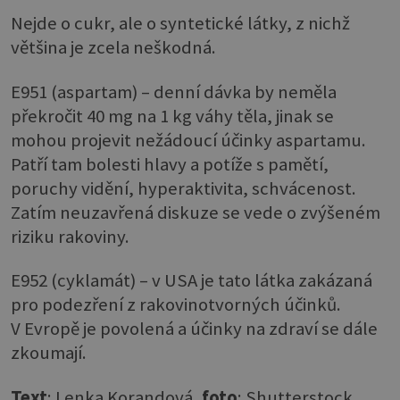
Nejde o cukr, ale o syntetické látky, z nichž
většina je zcela neškodná.
E951 (aspartam) – denní dávka by neměla
překročit 40 mg na 1 kg váhy těla, jinak se
mohou projevit nežádoucí účinky aspartamu.
Patří tam bolesti hlavy a potíže s pamětí,
poruchy vidění, hyperaktivita, schvácenost.
Zatím neuzavřená diskuze se vede o zvýšeném
riziku rakoviny.
E952 (cyklamát) – v USA je tato látka zakázaná
pro podezření z rakovinotvorných účinků.
V Evropě je povolená a účinky na zdraví se dále
zkoumají.
Text
: Lenka Korandová,
foto
: Shutterstock