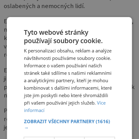
oslabených a nemocných lidí.
E425 (konjaková guma) – přidává se do polévek,
majonéz i džemů a platí o něm totéž co o
Tyto webové stránky
karagenu. Ačkoliv zdraví neškodí, brání
používají soubory cookie.
vstřebání živin, zvláště těch, které jsou
K personalizaci obsahu, reklam a analýze
rozpustné v tucích.
návštěvnosti používáme soubory cookie.
Informace o vašem používání našich
E999 (extrakt kvilajové kůry) – kvilaj je
stránek také sdílíme s našimi reklamními
jihoamerický strom a výtažek z jeho kůry se
a analytickými partnery, kteří je mohou
používal jako bezpečný emulgátor a prostředek
kombinovat s dalšími informacemi, které
na tvorbu a stabilizaci pěny v nápojích.
jste jim poskytli nebo které shromáždili
při vašem používání jejich služeb.
Více
Pak se ovšem dostal do podezření, že může
informací
redukovat množství krevních buněk a snižovat
ZOBRAZIT VŠECHNY PARTNERY
(1616)
jeho množství.
→