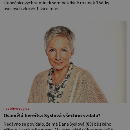
slunečnicových semínek semínek dýně rozinek 3 šálky
ovesných vloček 1 lžíce mlet
nasehvezdy.cz
Osamělá herečka Syslová všechno vzdala?
Nedávno se povídalo, že má Dana Syslová (80) blízkého
přítele, který je jí oporou. Ale je to ještě vůbec pravda? V