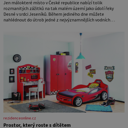
Jen málokteré místo v České republice nabízí tolik
rozmanitých zážitků na tak malém území jako údolí řeky
Desné v srdci Jeseníků. Během jediného dne můžete
nahlédnout do útrob jedné z nejvýznamnějších vodních
elektráren v Evropě, vydat se na horské hřebeny, projet se na
koloběžce a den zakončit poznáváním památek ve Velkých
Losinách nebo v termálním
rezidenceonline.cz
Prostor, který roste s dítětem