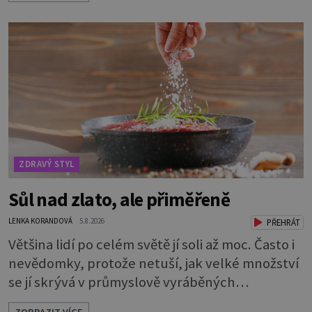
knížky, kterou jste nedávno přečetli. Je to
opravdu tak, s věkem jako kdyby se paměť
rozhodla stávkovat. Cvičte tělo i mozek
Procvičujte mozkové závity. Není to nijak slož
ZDRAVÝ STYL
Sůl nad zlato, ale přiměřeně
LENKA KORANDOVÁ
5.8.2026
PŘEHRÁT
Většina lidí po celém světě jí soli až moc. Často i
nevědomky, protože netuší, jak velké množství
se jí skrývá v průmyslově vyráběných
potravinách, dokonce i těch sladkých. Sůl je
ZOBRAZIT VÍCE