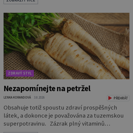
zdravá Ale v ani ne třetinovém množství, než je
pro většinu populace běžné. Její základní
složky– sodík a chlór – jsou zásadní pro správné
hospodaření organismu s tekutinami. Pomáhají
totiž udrž
ZDRAVÝ STYL
Nezapomínejte na petržel
LENKA KORANDOVÁ
3.8.2026
PŘEHRÁT
Obsahuje totiž spoustu zdraví prospěšných
látek, a dokonce je považována za tuzemskou
superpotravinu. Zázrak plný vitaminů
V petrželi najdete vitaminy B1, B2, B3, B6,