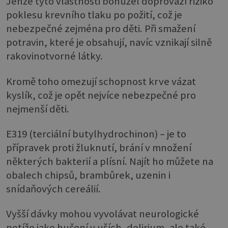
Jenže tyto vlastnosti bohužel doprovází riziko
poklesu krevního tlaku po požití, což je
nebezpečné zejména pro děti. Při smažení
potravin, které je obsahují, navíc vznikají silně
rakovinotvorné látky.
Kromě toho omezují schopnost krve vázat
kyslík, což je opět nejvíce nebezpečné pro
nejmenší děti.
E319 (terciální butylhydrochinon) – je to
přípravek proti žluknutí, brání v množení
některých bakterií a plísní. Najít ho můžete na
obalech chipsů, brambůrek, uzenin i
snídaňových cereálií.
Vyšší dávky mohou vyvolávat neurologické
potíže jako hučení v uších, delirium, ale také