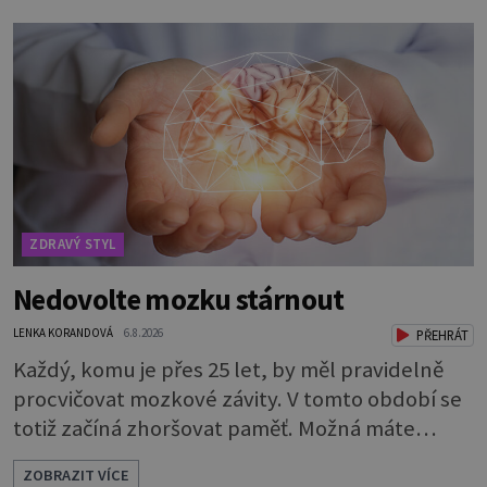
ZDRAVÝ STYL
Nedovolte mozku stárnout
LENKA KORANDOVÁ
6.8.2026
PŘEHRÁT
Každý, komu je přes 25 let, by měl pravidelně
procvičovat mozkové závity. V tomto období se
totiž začíná zhoršovat paměť. Možná máte
problém vzpomenout si na jméno kolegy z
ZOBRAZIT VÍCE
práce. Nebo marně v paměti lovíte název