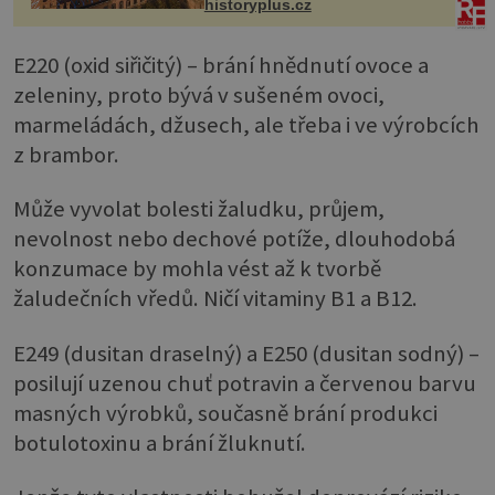
historyplus.cz
E220 (oxid siřičitý) – brání hnědnutí ovoce a
zeleniny, proto bývá v sušeném ovoci,
marmeládách, džusech, ale třeba i ve výrobcích
z brambor.
Může vyvolat bolesti žaludku, průjem,
nevolnost nebo dechové potíže, dlouhodobá
konzumace by mohla vést až k tvorbě
žaludečních vředů. Ničí vitaminy B1 a B12.
E249 (dusitan draselný) a E250 (dusitan sodný) –
posilují uzenou chuť potravin a červenou barvu
masných výrobků, současně brání produkci
botulotoxinu a brání žluknutí.