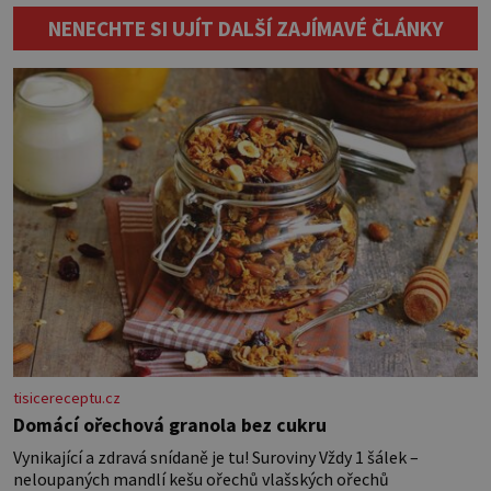
ladící s obývákem, bude se hodit i tam.
vydrželo co nejdéle, vyplatí se začít
Budete potřebovat: – zbytky barevně
[…]
NENECHTE SI UJÍT DALŠÍ ZAJÍMAVÉ ČLÁNKY
sladěných bavlněných látek – 0,5 m
látky na vnitřní polštářek – duté
vlákno na výplň – 2 knoflíky – 0,5 m
jednostranně nalepovacího […]
tisicereceptu.cz
Domácí ořechová granola bez cukru
Vynikající a zdravá snídaně je tu! Suroviny Vždy 1 šálek –
neloupaných mandlí kešu ořechů vlašských ořechů