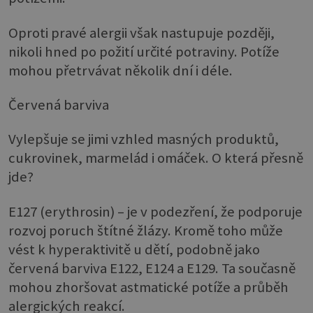
Oproti pravé alergii však nastupuje později,
nikoli hned po požití určité potraviny. Potíže
mohou přetrvávat několik dní i déle.
Červená barviva
Vylepšuje se jimi vzhled masných produktů,
cukrovinek, marmelád i omáček. O která přesně
jde?
E127 (erythrosin) – je v podezření, že podporuje
rozvoj poruch štítné žlázy. Kromě toho může
vést k hyperaktivitě u dětí, podobně jako
červená barviva E122, E124 a E129. Ta současně
mohou zhoršovat astmatické potíže a průběh
alergických reakcí.