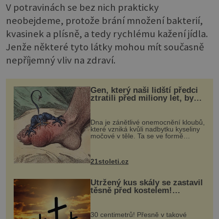
V potravinách se bez nich prakticky
neobejdeme, protože brání množení bakterií,
kvasinek a plísně, a tedy rychlému kažení jídla.
Jenže některé tyto látky mohou mít současně
nepříjemný vliv na zdraví.
Gen, který naši lidští předci
ztratili před miliony let, by
mohl pomoci s léčbou
„nemoci králů“
Dna je zánětlivé onemocnění kloubů,
které vzniká kvůli nadbytku kyseliny
močové v těle. Ta se ve formě
krystalků ukládá v blízkosti kloubů,
nejčastěji přitom postihuje palce na
nohou, a způsobuje bole...
21stoleti.cz
Utržený kus skály se zastavil
těsně před kostelem!
Ochránila ho boží síla?
30 centimetrů! Přesně v takové