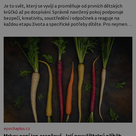
Je to svět, který se vyvíjí a proměňuje od prvních dětských
krůčků až po dospívání. Správně navržený pokoj podporuje
bezpečí, kreativitu, soustředění i odpočinek a reaguje na
každou etapu života a specifické potřeby dítěte. Pro nejmenší
je klíčová jednoduchost, měkkost a bezpečí, proto by pokoj
miminka měl působit především klidně a útulně. Předškolní
věk je
epochaplus.cz
Mrkev není jen oranžová. Její neuvěřitelný příběh