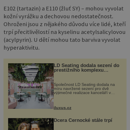
E102 (tartazin) a E110 (žluť SY) – mohou vyvolat
kožní vyrážku a dechovou nedostatečnost.
Ohroženi jsou z nějakého důvodu více lidé, kteří
trpí přecitlivělostí na kyselinu acetylsalicylovou
(acylpyrin). U dětí mohou tato barviva vyvolat
hyperaktivitu.
LD Seating dodala sezení do
prestižního komplexu
MediaCityUK v Salfordu
Společnost LD Seating dodala na
míru navržené sezení pro dvě
výjimečné realizace kanceláří v
areálu MediaCityUK v anglickém
Salfordu – konkrétně do budov Blue
Tower a Orange Tower. Komplex
iluxus.cz
budov Media...
Dcera Černocké stále trpí