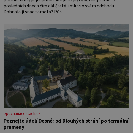
posledních dnech čím dál častěji mluví o svém odchodu.
Dohnala ji snad samota? Půs
epochanacestach.cz
Poznejte údolí Desné: od Dlouhých strání po termální
prameny