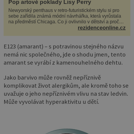
Pop artové poklady Lisy Perry
Newyorský penthaus v retro-futuristickém stylu si pro
sebe zařídila známá módní návrhářka, která vyrůstala
na předměstí Chicaga. Co ji ovlivnilo v dětství a proč
vypadá její domov právě takto? Interié...
rezidenceonline.cz
E123 (amarant) – s potravinou stejného názvu
nemá nic společného, jde o shodu jmen, tento
amarant se vyrábí z kamenouhelného dehtu.
Jako barvivo může rovněž nepříznivě
komplikovat život alergikům, ale kromě toho se
uvažuje o jeho nepříznivém vlivu na stav ledvin.
Může vyvolávat hyperaktivitu u dětí.