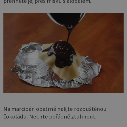
přehněte jej přes misku s alobalem.
Na marcipán opatrně nalijte rozpuštěnou
čokoládu. Nechte pořádně ztuhnout.