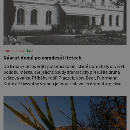
epochalnisvet.cz
Návrat domů po osmdesáti letech
Do Brna se letos vrátí potomci rodin, které pomáhaly utvářet
podobu města, ale jejichž osudy dramaticky přerušila druhá
světová válka. Příběhy rodů Placzek, Löw-Beer, Fuhrmann,
Kohn a Stiassni se stanou jednou z hlavních dramaturgických
linií festivalu židovské kultury ŠTETL FEST 2026. Některé
návraty nejsou jednoduché. Místa, která si člověk pamatuje z
rodinných vyprávění, už dávno