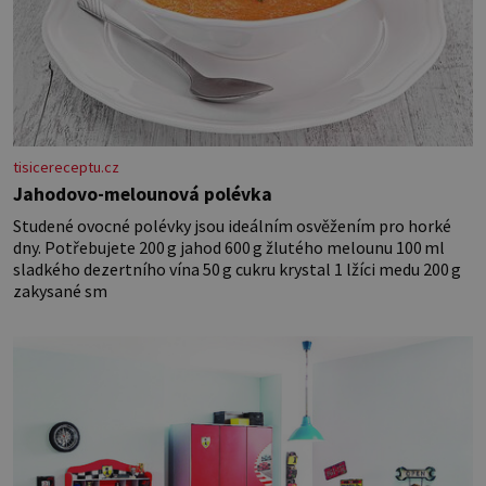
tisicereceptu.cz
Jahodovo-melounová polévka
Studené ovocné polévky jsou ideálním osvěžením pro horké
dny. Potřebujete 200 g jahod 600 g žlutého melounu 100 ml
sladkého dezertního vína 50 g cukru krystal 1 lžíci medu 200 g
zakysané sm