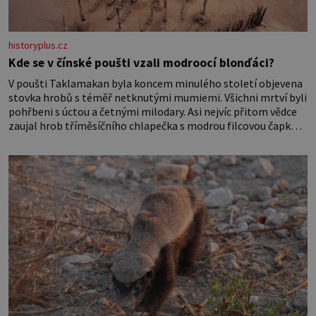
historyplus.cz
Kde se v čínské poušti vzali modroocí blonďáci?
V poušti Taklamakan byla koncem minulého století objevena
stovka hrobů s téměř netknutými mumiemi. Všichni mrtví byli
pohřbeni s úctou a četnými milodary. Asi nejvíc přitom vědce
zaujal hrob tříměsíčního chlapečka s modrou filcovou čapkou,
z níž se draly blonďaté vlásky. Fakt, že jsou těla dávných lidí
nesmírně dobře zachovalá, přičítají odborníci zdejším
klimatickým podmínkám. Sucho, prosolené písky a extrémně