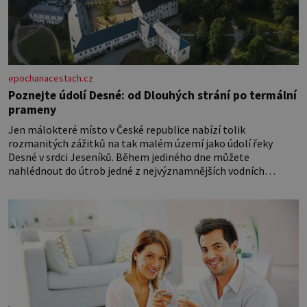
epochanacestach.cz
Poznejte údolí Desné: od Dlouhých strání po termální
prameny
Jen málokteré místo v České republice nabízí tolik
rozmanitých zážitků na tak malém území jako údolí řeky
Desné v srdci Jeseníků. Během jediného dne můžete
nahlédnout do útrob jedné z nejvýznamnějších vodních
elektráren v Evropě, vydat se na horské hřebeny, projet se na
koloběžce a den zakončit poznáváním památek ve Velkých
Losinách nebo v termálním