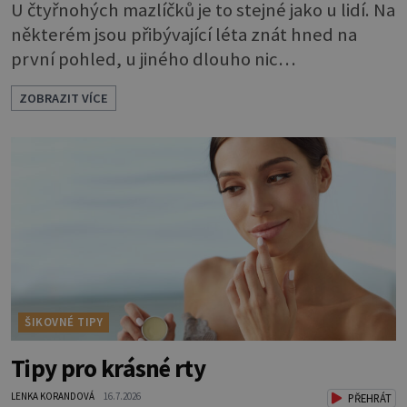
U čtyřnohých mazlíčků je to stejné jako u lidí. Na
některém jsou přibývající léta znát hned na
první pohled, u jiného dlouho nic
nezaznamenáte. Přesto byste si měli staršího
ZOBRAZIT VÍCE
psa více všímat, aby vám neunikly důležité
signály, že něco není v pořádku. Včasná péče
mu může prodloužit i zkvalitnit život. Hůře
tráví U starších psů je třeba myslet na to, že
mohou mít v nepořádku zažívání.
ŠIKOVNÉ TIPY
Tipy pro krásné rty
LENKA KORANDOVÁ
16.7.2026
PŘEHRÁT