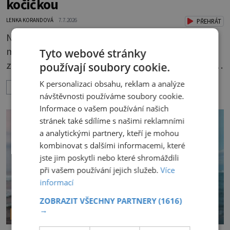
kočičkou
LENKA KORANDOVÁ
7.7.2026
PŘEHRÁT
Nadchne především děti, ale naparádit s ním
můžete i postel v ložnici. A když budete mít
Tyto webové stránky
zbytky tmavších látek ladící s obývákem, bude
používají soubory cookie.
se hodit i tam. Budete potřebovat: - zbytky
K personalizaci obsahu, reklam a analýze
ZOBRAZIT VÍCE
barevně sladěných bavlněných látek - 0,5 m
návštěvnosti používáme soubory cookie.
látky na vnitřní polštářek - duté vlákno na výplň
Informace o vašem používání našich
- 2 knoflíky - 0,5 m jednostranně nalepovacího
stránek také sdílíme s našimi reklamními
a analytickými partnery, kteří je mohou
vlizelínu - pravítko a řezák nebo nůžky Přední
kombinovat s dalšími informacemi, které
strana s aplikací 1. V
jste jim poskytli nebo které shromáždili
při vašem používání jejich služeb.
Více
informací
ZOBRAZIT VŠECHNY PARTNERY
(1616)
→
ŠIKOVNÉ TIPY