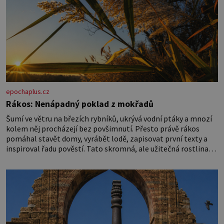
epochaplus.cz
Rákos: Nenápadný poklad z mokřadů
Šumí ve větru na březích rybníků, ukrývá vodní ptáky a mnozí
kolem něj procházejí bez povšimnutí. Přesto právě rákos
pomáhal stavět domy, vyrábět lodě, zapisovat první texty a
inspiroval řadu pověstí. Tato skromná, ale užitečná rostlina
provází člověka už tisíce let. Většina lidí vnímá rákos jen jako
obyčejnou kulisu letního koupání. Stačí se však podívat