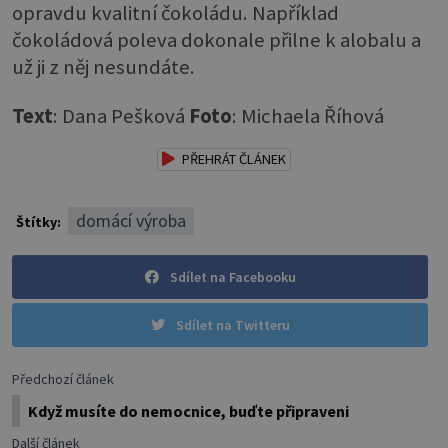
opravdu kvalitní čokoládu. Například
čokoládová poleva dokonale přilne k alobalu a
už ji z něj nesundáte.
Text
: Dana Pešková
Foto
: Michaela Říhová
PŘEHRÁT ČLÁNEK
domácí výroba
Štítky:
Sdílet na Facebooku
Sdílet na Twitteru
Předchozí článek
Když musíte do nemocnice, buďte připraveni
Další článek