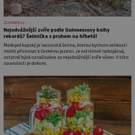
21stoleti.cz
Nejodvážnější zvíře podle Guinnessovy knihy
rekordů? Šelmička s pruhem na hřbetě!
Medojed kapský je lasicovitá šelma, kterou bychom velikostí
mohli přirovnat k českému jezevci. Je extrémně nebojácná,
ostatně bývá označována za nejodvážnější zvíře vůbec. V této
souvislosti je dokonc