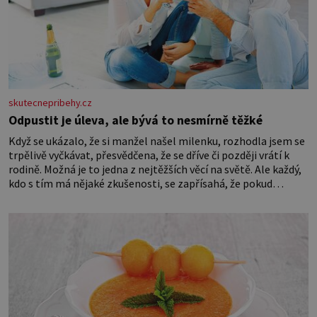
skutecnepribehy.cz
Odpustit je úleva, ale bývá to nesmírně těžké
Když se ukázalo, že si manžel našel milenku, rozhodla jsem se
trpělivě vyčkávat, přesvědčena, že se dříve či později vrátí k
rodině. Možná je to jedna z nejtěžších věcí na světě. Ale každý,
kdo s tím má nějaké zkušenosti, se zapřísahá, že pokud
odpustíte, znatelně se vám uleví. Když se ke mně doneslo, že si
manžel pořídil milenku,