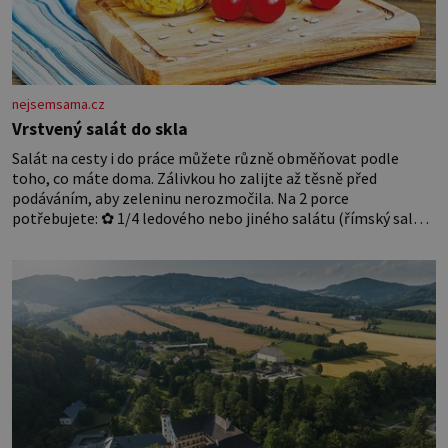
nejsemsama.cz
Vrstvený salát do skla
Salát na cesty i do práce můžete různě obměňovat podle
toho, co máte doma. Zálivkou ho zalijte až těsně před
podáváním, aby zeleninu nerozmočila. Na 2 porce
potřebujete: ✿ 1/4 ledového nebo jiného salátu (římský salát,
polníček…) ✿ 1 malá konzerva kukuřice ✿ ½ okurky ✿ 2
rajčata Zálivka: ✿ 4 lžíce olivového oleje ✿ 1 lžíci citronové
šťávy ✿ ½ stroužku