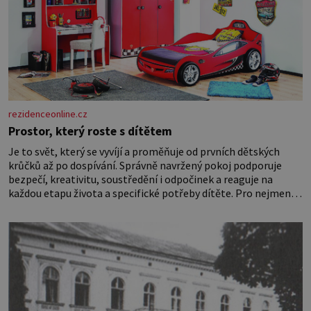
rezidenceonline.cz
Prostor, který roste s dítětem
Je to svět, který se vyvíjí a proměňuje od prvních dětských
krůčků až po dospívání. Správně navržený pokoj podporuje
bezpečí, kreativitu, soustředění i odpočinek a reaguje na
každou etapu života a specifické potřeby dítěte. Pro nejmenší
je klíčová jednoduchost, měkkost a bezpečí, proto by pokoj
miminka měl působit především klidně a útulně. Předškolní
věk je