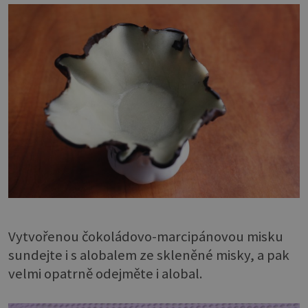
Vytvořenou čokoládovo-marcipánovou misku
sundejte i s alobalem ze skleněné misky, a pak
velmi opatrně odejměte i alobal.