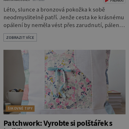
PŘEHRÁT
Léto, slunce a bronzová pokožka k sobě
neodmyslitelně patří. Jenže cesta ke krásnému
opálení by neměla vést přes zarudnutí, pálení a
loupající se kůže. Spálená pokožka není
ZOBRAZIT VÍCE
známkou „základu“ pro opálení, ale reakcí na
nadměrné UV záření. Pokud chcete, aby pleť i
pokožka těla vypadaly zdravě, hladce a opálení
vydrželo co nejdéle, vyplatí se začít s přípravou
už několik týdnů před první dovolenou.
ŠIKOVNÉ TIPY
Patchwork: Vyrobte si polštářek s