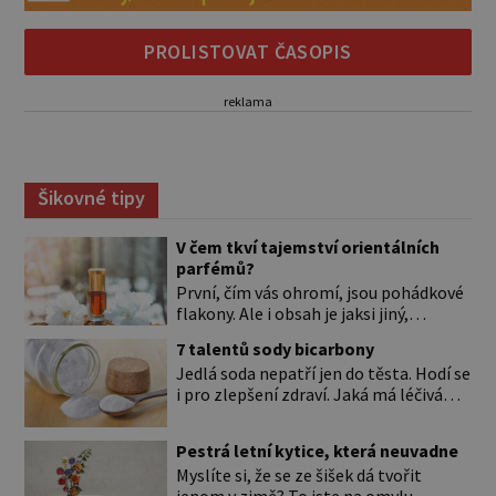
PROLISTOVAT ČASOPIS
reklama
Šikovné tipy
V čem tkví tajemství orientálních
parfémů?
První, čím vás ohromí, jsou pohádkové
flakony. Ale i obsah je jaksi jiný,
svůdnější a vábivější než vůně z našich
7 talentů sody bicarbony
parfumérií. Čím to? V arabské kultuře
Jedlá soda nepatří jen do těsta. Hodí se
mají vůně mnohem delší tradici než
i pro zlepšení zdraví. Jaká má léčivá
v naší. Jejich původní účel byl nejspíš
použití? Úplně na začátku je důležité si
hygienický. Co je čisté, to voní. Jak
to ujasnit. Existují dva typy sody. *
voní? Při testování orientálních vůní
Pestrá letní kytice, která neuvadne
Jedlá soda (pro úplnost je to
nejspíš zjistíte, že jen málokterá se
Myslíte si, že se ze šišek dá tvořit
hydrogenuhličitan sodný s chemickou
vám […]