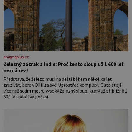
enigmaplus.cz
Železný zázrak z Indie: Proč tento sloup už 1 600 let
nezná rez?
Představa, že železo musí na dešti během několika let
zrezivět, bere v Dillí za své. Uprostřed komplexu Qutb stojí
více než sedm metrů vysoký železný sloup, který už přibližně 1
600 let odolává počasí