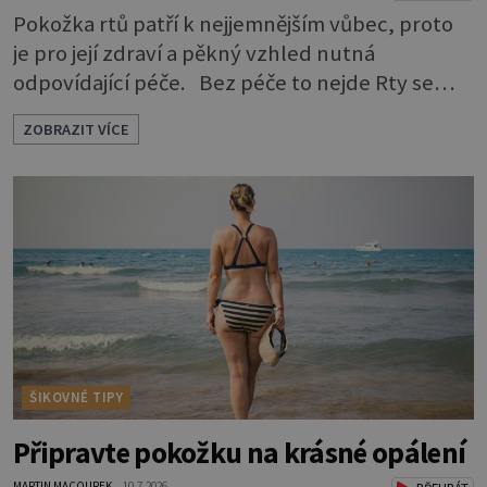
Pokožka rtů patří k nejjemnějším vůbec, proto
je pro její zdraví a pěkný vzhled nutná
odpovídající péče. Bez péče to nejde Rty se
neliší jen barvou, ale také mnohem tenčí
ZOBRAZIT VÍCE
povrchovou vrstvou než ostatní pleť a pokožka.
Nezvláčňují je žádné mazové žlázy, proto jsou
rty mnohem choulostivější a náchylné k
vysychání a praskání. Balzám na rty je proto
nutnou základní výbavou, pokud chce
ŠIKOVNÉ TIPY
Připravte pokožku na krásné opálení
MARTIN MACOUREK
10.7.2026