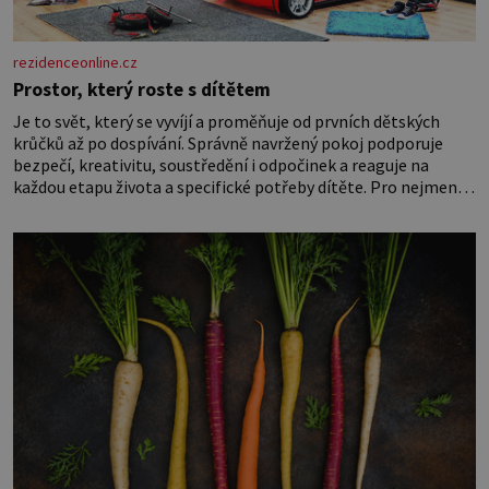
rezidenceonline.cz
Prostor, který roste s dítětem
Je to svět, který se vyvíjí a proměňuje od prvních dětských
krůčků až po dospívání. Správně navržený pokoj podporuje
bezpečí, kreativitu, soustředění i odpočinek a reaguje na
každou etapu života a specifické potřeby dítěte. Pro nejmenší
je klíčová jednoduchost, měkkost a bezpečí, proto by pokoj
miminka měl působit především klidně a útulně. Předškolní
věk je