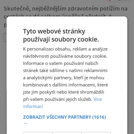
Skutečně, nejběžnějším zdravotním potížím na
cestách se dá celkem úspěšně předejít. A
pravidla, která vás ochrání, nejsou složitá.
Tyto webové stránky
Riziko na talíři Drtivou většinu cestovatelských
ZOBRAZIT VÍCE
používají soubory cookie.
průjmů vyvolávají fekální bakterie. Do kuchyně
se mohou dostat s přirozeně hnojenou
K personalizaci obsahu, reklam a analýze
zeleninou a při nedostatečné hygieně při
návštěvnosti používáme soubory cookie.
Informace o vašem používání našich
přípravě a výdeji jídla se snadno rozšíří ze
DALŠÍ ČLÁNKY Z RUBRIKY ›
stránek také sdílíme s našimi reklamními
zeleninového salátu i na další potraviny. Dobro
a analytickými partnery, kteří je mohou
kombinovat s dalšími informacemi, které
jste jim poskytli nebo které shromáždili
při vašem používání jejich služeb.
Více
informací
ZOBRAZIT VŠECHNY PARTNERY
(1616)
→