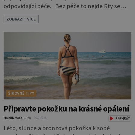
odpovídající péče. Bez péče to nejde Rty se
neliší jen barvou, ale také mnohem tenčí
ZOBRAZIT VÍCE
povrchovou vrstvou než ostatní pleť a pokožka.
Nezvláčňují je žádné mazové žlázy, proto jsou
rty mnohem choulostivější a náchylné k
vysychání a praskání. Balzám na rty je proto
nutnou základní výbavou, pokud chce
ŠIKOVNÉ TIPY
Připravte pokožku na krásné opálení
MARTIN MACOUREK
10.7.2026
PŘEHRÁT
Léto, slunce a bronzová pokožka k sobě