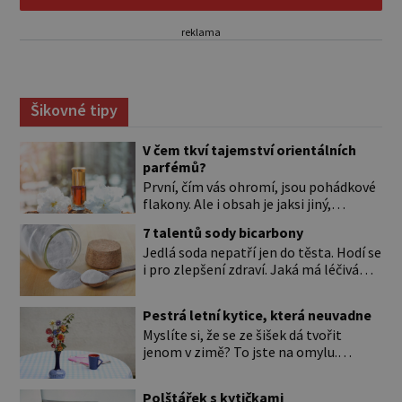
reklama
Šikovné tipy
V čem tkví tajemství orientálních
parfémů?
První, čím vás ohromí, jsou pohádkové
flakony. Ale i obsah je jaksi jiný,
svůdnější a vábivější než vůně z našich
7 talentů sody bicarbony
parfumérií. Čím to? V arabské kultuře
Jedlá soda nepatří jen do těsta. Hodí se
mají vůně mnohem delší tradici než
i pro zlepšení zdraví. Jaká má léčivá
v naší. Jejich původní účel byl nejspíš
použití? Úplně na začátku je důležité si
hygienický. Co je čisté, to voní. Jak
to ujasnit. Existují dva typy sody. *
voní? Při testování orientálních vůní
Pestrá letní kytice, která neuvadne
Jedlá soda (pro úplnost je to
nejspíš zjistíte, že jen málokterá se
Myslíte si, že se ze šišek dá tvořit
hydrogenuhličitan sodný s chemickou
vám […]
jenom v zimě? To jste na omylu.
značkou NaHCO3) je ten bílý, ve vodě
Přesvědčte se sami a pojďte si vyrobit
rozpustný prášek, kterému říkáme
krásné květiny do vázy nebo jako
bicarbona. Je součástí kypřicího prášku
Polštářek s kytičkami