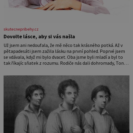
skutecnepribehy.cz
Dovolte lásce, aby si vás našla
Už jsem ani nedoufala, že mě něco tak krásného potká. Až v
pětapadesáti jsem zažila lásku na první pohled. Poprvé jsem
se vdávala, když mi bylo dvacet. Oba jsme byli mladí a byl to
tak říkajíc sňatek z rozumu. Rodiče nás dali dohromady, Toník
byl dobře zaopatřený mladý muž. Manželství nám oběma moc
nesvědčilo, brzy jsme zjistili, že