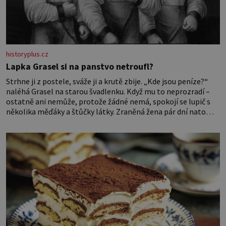
historyplus.cz
Lapka Grasel si na panstvo netroufl?
Strhne ji z postele, sváže ji a krutě zbije. „Kde jsou peníze?“
naléhá Grasel na starou švadlenku. Když mu to neprozradí –
ostatně ani nemůže, protože žádné nemá, spokojí se lupič s
několika měďáky a štůčky látky. Zraněná žena pár dní nato
umírá. Je to muž nebývale krutý. Jeho činy budí hrůzu ještě
dlouho po jeho smrti