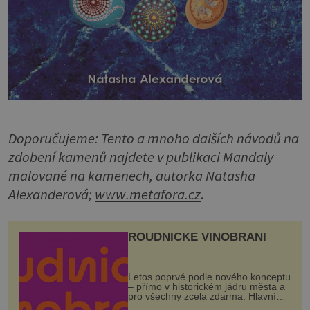
Doporučujeme:
Tento a mnoho dalších návodů na
zdobení kamenů najdete v publikaci Mandaly
malované na kamenech, autorka Natasha
Alexanderová
;
www.metafora.cz
.
ROUDNICKÉ VINOBRANÍ
Letos poprvé podle nového konceptu
– přímo v historickém jádru města a
pro všechny zcela zdarma. Hlavní
program se odehraje na Karlově a