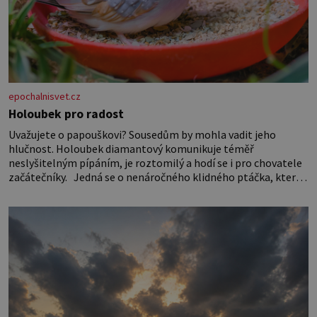
epochalnisvet.cz
Holoubek pro radost
Uvažujete o papouškovi? Sousedům by mohla vadit jeho
hlučnost. Holoubek diamantový komunikuje téměř
neslyšitelným pípáním, je roztomilý a hodí se i pro chovatele
začátečníky. Jedná se o nenáročného klidného ptáčka, který
většinu dne jen posedává. Hodně času tráví na zemi, kde sbírá
zbytky semínek Jeho domovinou je prakticky celá Austrálie s
výjimkou pobřežní oblasti.