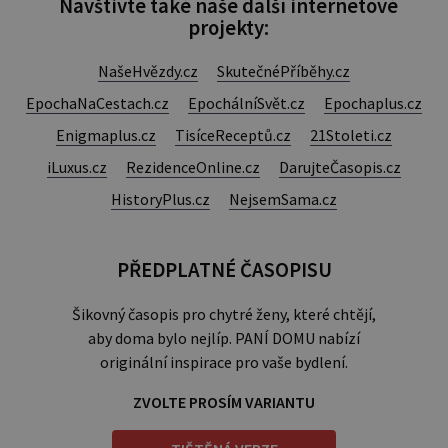
Navštivte také naše další internetové
projekty:
NašeHvězdy.cz
SkutečnéPříběhy.cz
EpochaNaCestach.cz
EpochálníSvět.cz
Epochaplus.cz
Enigmaplus.cz
TisíceReceptů.cz
21Stoleti.cz
iLuxus.cz
RezidenceOnline.cz
DarujteČasopis.cz
HistoryPlus.cz
NejsemSama.cz
PŘEDPLATNÉ ČASOPISU
Šikovný časopis pro chytré ženy, které chtějí,
aby doma bylo nejlíp. PANÍ DOMU nabízí
originální inspirace pro vaše bydlení.
ZVOLTE PROSÍM VARIANTU