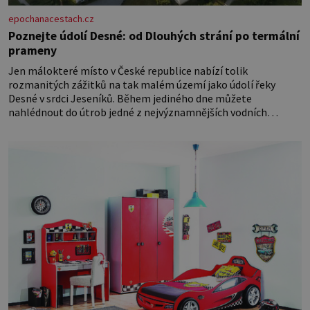
epochanacestach.cz
Poznejte údolí Desné: od Dlouhých strání po termální
prameny
Jen málokteré místo v České republice nabízí tolik
rozmanitých zážitků na tak malém území jako údolí řeky
Desné v srdci Jeseníků. Během jediného dne můžete
nahlédnout do útrob jedné z nejvýznamnějších vodních
elektráren v Evropě, vydat se na horské hřebeny, projet se na
koloběžce a den zakončit poznáváním památek ve Velkých
Losinách nebo v termálním