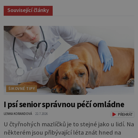
Související články
ŠIKOVNÉ TIPY
I psí senior správnou péčí omládne
LENKA KORANDOVÁ
22.7.2026
PŘEHRÁT
U čtyřnohých mazlíčků je to stejné jako u lidí. Na
některém jsou přibývající léta znát hned na