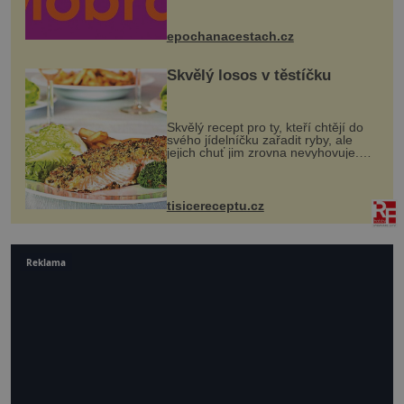
Husově náměstí. Návštěvníci se
mohou těšit na víno, burčák, pes...
epochanacestach.cz
Skvělý losos v těstíčku
Skvělý recept pro ty, kteří chtějí do
svého jídelníčku zařadit ryby, ale
jejich chuť jim zrovna nevyhovuje.
Losos je samozřejmě taky ryba, ale v
tomto případě si na to nikdo ani
nevzpomene. Ingredienc...
tisicereceptu.cz
Reklama