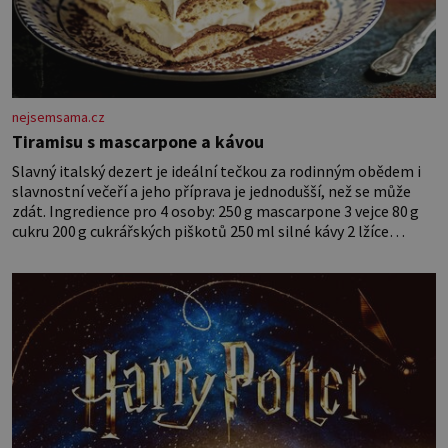
nejsemsama.cz
Tiramisu s mascarpone a kávou
Slavný italský dezert je ideální tečkou za rodinným obědem i
slavnostní večeří a jeho příprava je jednodušší, než se může
zdát. Ingredience pro 4 osoby: 250 g mascarpone 3 vejce 80 g
cukru 200 g cukrářských piškotů 250 ml silné kávy 2 lžíce
amaretta kakao na posypání Postup: Oddělte žloutky od bílků.
Žloutky vyšlehejte s cukrem do světlé pěny a postupně do nich
vmíchejte mascarpone, aby vznikl hladký