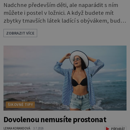
Nadchne především děti, ale naparádit s ním
můžete i postel v ložnici. A když budete mít
zbytky tmavších látek ladící s obývákem, bude
se hodit i tam. Budete potřebovat: - zbytky
ZOBRAZIT VÍCE
barevně sladěných bavlněných látek - 0,5 m
látky na vnitřní polštářek - duté vlákno na výplň
- 2 knoflíky - 0,5 m jednostranně nalepovacího
vlizelínu - pravítko a řezák nebo nůžky Přední
strana s aplikací 1. V
ŠIKOVNÉ TIPY
Dovolenou nemusíte prostonat
LENKA KORANDOVÁ
3.7.2026
PŘEHRÁT