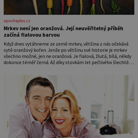
epochaplus.cz
Mrkev není jen oranžová. Její neuvěřitelný příběh
začíná fialovou barvou
Když dnes vytáhneme ze země mrkev, většina z nás očekává
sytě oranžový kořen. Jenže po většinu své historie je mrkev
všechno možné, jen ne oranžová. Je fialová, žlutá, bílá, někdy
dokonce téměř černá. Až díky stovkám let pečlivého šlechtění
se z ní stává zelenina, bez které si českou zahradu ani
nedokážeme představit. Její příběh je