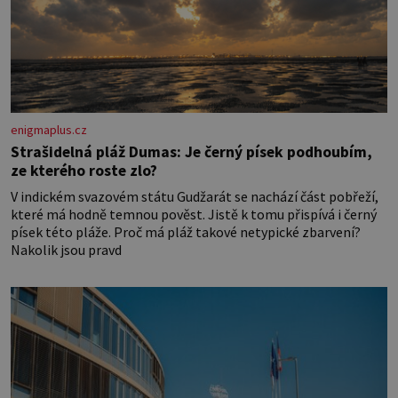
enigmaplus.cz
Strašidelná pláž Dumas: Je černý písek podhoubím,
ze kterého roste zlo?
V indickém svazovém státu Gudžarát se nachází část pobřeží,
které má hodně temnou pověst. Jistě k tomu přispívá i černý
písek této pláže. Proč má pláž takové netypické zbarvení?
Nakolik jsou pravd