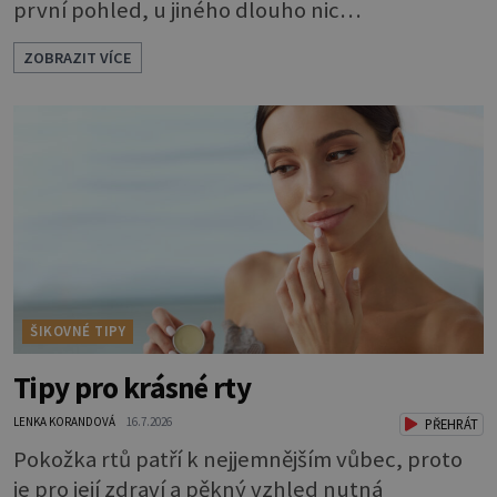
první pohled, u jiného dlouho nic
nezaznamenáte. Přesto byste si měli staršího
ZOBRAZIT VÍCE
psa více všímat, aby vám neunikly důležité
signály, že něco není v pořádku. Včasná péče
mu může prodloužit i zkvalitnit život. Hůře
tráví U starších psů je třeba myslet na to, že
mohou mít v nepořádku zažívání.
ŠIKOVNÉ TIPY
Tipy pro krásné rty
LENKA KORANDOVÁ
16.7.2026
PŘEHRÁT
Pokožka rtů patří k nejjemnějším vůbec, proto
je pro její zdraví a pěkný vzhled nutná