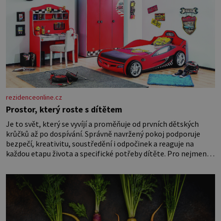
rezidenceonline.cz
Prostor, který roste s dítětem
Je to svět, který se vyvíjí a proměňuje od prvních dětských
krůčků až po dospívání. Správně navržený pokoj podporuje
bezpečí, kreativitu, soustředění i odpočinek a reaguje na
každou etapu života a specifické potřeby dítěte. Pro nejmenší
je klíčová jednoduchost, měkkost a bezpečí, proto by pokoj
miminka měl působit především klidně a útulně. Předškolní
věk je