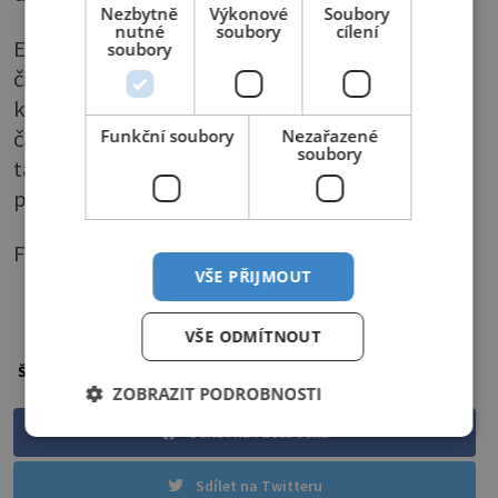
Nezbytně
Výkonové
Soubory
nutné
soubory
cílení
Existují potravinové doplňky s lecitinem, který
soubory
čistí cévy, snižuje cholesterol a odbourává
krevní tuk. Doporučují se i koupele a bylinné
čaje a samozřejmě pohyb, ale ty mají význam
Funkční soubory
Nezařazené
soubory
také spíš pro zdravý životní styl, než že by
přímo předcházely vzniku bulek.
Foto: Shutterstock
VŠE PŘIJMOUT
PŘEHRÁT ČLÁNEK
VŠE ODMÍTNOUT
kůže
lipom
Štítky:
ZOBRAZIT PODROBNOSTI
Sdílet na Facebooku
Sdílet na Twitteru