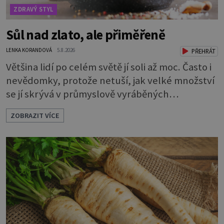
ZDRAVÝ STYL
Sůl nad zlato, ale přiměřeně
LENKA KORANDOVÁ
5.8.2026
PŘEHRÁT
Většina lidí po celém světě jí soli až moc. Často i
nevědomky, protože netuší, jak velké množství
se jí skrývá v průmyslově vyráběných
potravinách, dokonce i těch sladkých. Sůl je
ZOBRAZIT VÍCE
zdravá Ale v ani ne třetinovém množství, než je
pro většinu populace běžné. Její základní
složky– sodík a chlór – jsou zásadní pro správné
hospodaření organismu s tekutinami. Pomáhají
totiž udrž