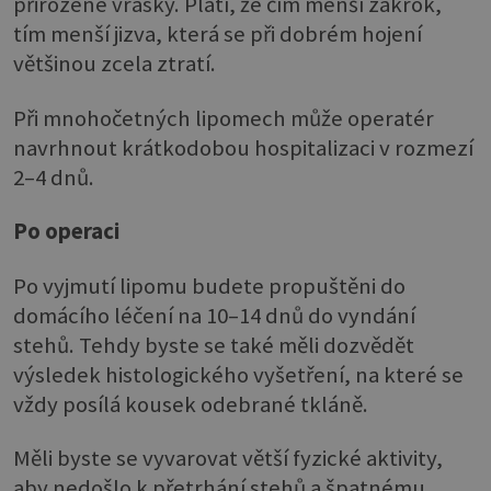
přirozené vrásky. Platí, že čím menší zákrok,
tím menší jizva, která se při dobrém hojení
většinou zcela ztratí.
Při mnohočetných lipomech může operatér
navrhnout krátkodobou hospitalizaci v rozmezí
2–4 dnů.
Po operaci
Po vyjmutí lipomu budete propuštěni do
domácího léčení na 10–14 dnů do vyndání
stehů. Tehdy byste se také měli dozvědět
výsledek histologického vyšetření, na které se
vždy posílá kousek odebrané tkláně.
Měli byste se vyvarovat větší fyzické aktivity,
aby nedošlo k přetrhání stehů a špatnému