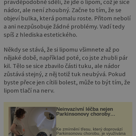
pravděpodobně sdělí, že jde o lipom, což je sice
nádor, ale není zhoubný. Začne to tím, že se
objeví bulka, která pomalu roste. Přitom nebolí
a ani nezpůsobuje žádné problémy. Vadí tedy
spíš z hlediska estetického.
Někdy se stává, že si lipomu všimnete až po
nějaké době, například poté, co jste zhubli pár
kil. Tělo se sice zbavilo části tuku, ale nádor
zůstává stejný, z něj totiž tuk neubývá. Pokud
byste přece jen cítili bolest, může to být tím, že
lipom tlačí na nerv.
Neinvazivní léčba nejen
Parkinsonovy choroby
pomocí ultrazvukové
„helmy“
Ke zmírnění třesu, který doprovází
Parkinsonovu chorobu, je využívána