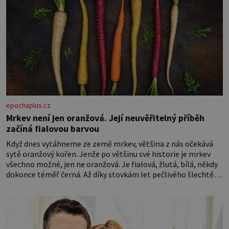
epochaplus.cz
Mrkev není jen oranžová. Její neuvěřitelný příběh
začíná fialovou barvou
Když dnes vytáhneme ze země mrkev, většina z nás očekává
sytě oranžový kořen. Jenže po většinu své historie je mrkev
všechno možné, jen ne oranžová. Je fialová, žlutá, bílá, někdy
dokonce téměř černá. Až díky stovkám let pečlivého šlechtění
se z ní stává zelenina, bez které si českou zahradu ani
nedokážeme představit. Její příběh je