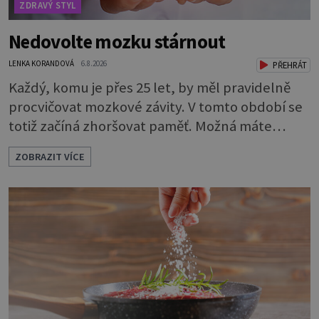
ZDRAVÝ STYL
Nedovolte mozku stárnout
LENKA KORANDOVÁ
6.8.2026
PŘEHRÁT
Každý, komu je přes 25 let, by měl pravidelně
procvičovat mozkové závity. V tomto období se
totiž začíná zhoršovat paměť. Možná máte
problém vzpomenout si na jméno kolegy z
ZOBRAZIT VÍCE
práce. Nebo marně v paměti lovíte název
knížky, kterou jste nedávno přečetli. Je to
opravdu tak, s věkem jako kdyby se paměť
rozhodla stávkovat. Cvičte tělo i mozek
Procvičujte mozkové závity. Není to nijak slož