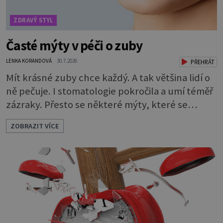
ZDRAVÝ STYL
Časté mýty v péči o zuby
LENKA KORANDOVÁ
30.7.2026
PŘEHRÁT
Mít krásné zuby chce každý. A tak většina lidí o
ně pečuje. I stomatologie pokročila a umí téměř
zázraky. Přesto se některé mýty, které se
tradují, nedaří vyvrátit. Které? Večer místo
ZOBRAZIT VÍCE
čištění snězte jablko Jedna z nejoblíbenějších
pověr už z časů našich babiček, kterou se
rozhodně nevyplatí praktikovat. Jablko
opravdu zuby nevyčistí. Obsahuje sacharidy,
které bakterie v ústech pře