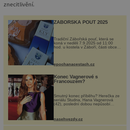
znecitlivění.
ZÁBOŘSKÁ POUŤ 2025
Tradiční Zábořská pouť, která se
koná v neděli 7.9.2025 od 11:00
hod. u kostela v Záboří, části obce
Kly u Mělníka. V programu naleznete
komentovanou prohlídku kostela,
dobovou hudbu, řemesla, atrakce...
epochanacestach.cz
Konec Vagnerové s
Francouzem?
Smutný konec příběhu? Herečka ze
seriálu Studna, Hana Vagnerová
(42), poslední dobou nepůsobí
nejšťastněji. Ačkoli časy její anorexie
jsou už dávno pryč a opět se pyšnila
ženskými křivkami, najednou s...
nasehvezdy.cz