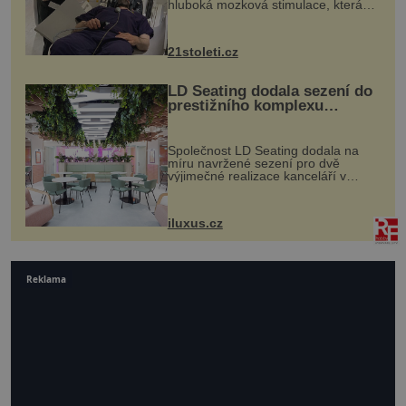
hluboká mozková stimulace, která
však vyžaduje vysoce invazivní
zákrok. Ultrazvuk zase není vhodný
k dostatečně přesnému zacílení ...
21stoleti.cz
LD Seating dodala sezení do
prestižního komplexu
MediaCityUK v Salfordu
Společnost LD Seating dodala na
míru navržené sezení pro dvě
výjimečné realizace kanceláří v
areálu MediaCityUK v anglickém
Salfordu – konkrétně do budov Blue
Tower a Orange Tower. Komplex
iluxus.cz
budov Media...
Reklama