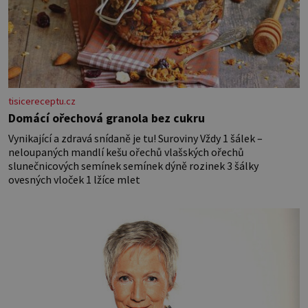
tisicereceptu.cz
Domácí ořechová granola bez cukru
Vynikající a zdravá snídaně je tu! Suroviny Vždy 1 šálek –
neloupaných mandlí kešu ořechů vlašských ořechů
slunečnicových semínek semínek dýně rozinek 3 šálky
ovesných vloček 1 lžíce mlet