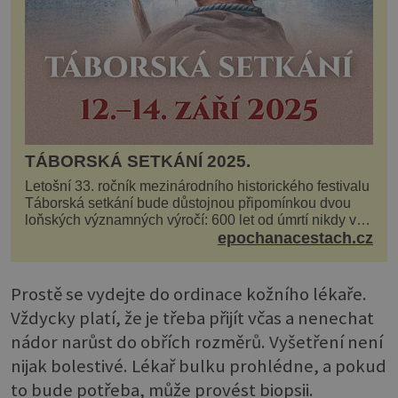
TÁBORSKÁ SETKÁNÍ 2025.
Letošní 33. ročník mezinárodního historického festivalu
Táborská setkání bude důstojnou připomínkou dvou
loňských významných výročí: 600 let od úmrtí nikdy v
poli neporaženého hejtmana Jana Žižky z Tr...
epochanacestach.cz
Prostě se vydejte do ordinace kožního lékaře.
Vždycky platí, že je třeba přijít včas a nenechat
nádor narůst do obřích rozměrů. Vyšetření není
nijak bolestivé. Lékař bulku prohlédne, a pokud
to bude potřeba, může provést biopsii.