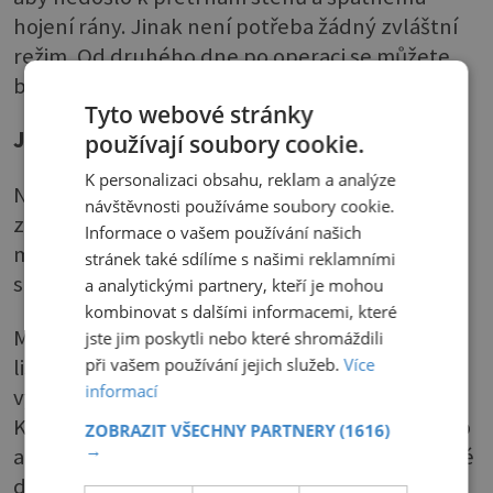
hojení rány. Jinak není potřeba žádný zvláštní
režim. Od druhého dne po operaci se můžete
běžně sprchovat.
Tyto webové stránky
Jak lipomu předcházet
používají soubory cookie.
K personalizaci obsahu, reklam a analýze
Na to není snadná odpověď, protože úplně
návštěvnosti používáme soubory cookie.
zabránit jejich vzniku nejde, ale samozřejmě
Informace o vašem používání našich
může pomoci zdravá a vyvážená strava a s tím
stránek také sdílíme s našimi reklamními
související omezení nasycených tuků.
a analytickými partnery, kteří je mohou
kombinovat s dalšími informacemi, které
Měli bychom zařadit velké množství syrové,
jste jim poskytli nebo které shromáždili
při vašem používání jejich služeb.
Více
listové i kořenové zeleniny, některé mléčné
informací
výrobky např. kefír, kvalitní jogurty.
Konzumovat pouze netučná masa a ryby, často
ZOBRAZIT VŠECHNY PARTNERY
(1616)
→
a dostatečně pít. Vlastně je stravování podobné
dietě při vysokém cholesterolu.