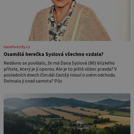
nasehvezdy.cz
Osamělá herečka Syslová všechno vzdala?
Nedávno se povídalo, že má Dana Syslová (80) blízkého
přítele, který je jí oporou. Ale je to ještě vůbec pravda? V
posledních dnech čím dál častěji mluví o svém odchodu.
Dohnala ji snad samota? Půs