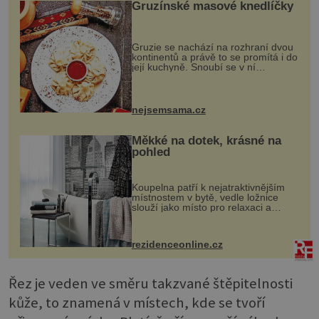
Gruzínské masové knedlíčky
Gruzie se nachází na rozhraní dvou
kontinentů a právě to se promítá i do
její kuchyně. Snoubí se v ní
evropské a asijské chutě a díky tomu
vznikají rozmanité a chuťově bohaté
pokrmy, které rozhodně st...
nejsemsama.cz
Měkké na dotek, krásné na
pohled
Koupelna patří k nejatraktivnějším
místnostem v bytě, vedle ložnice
slouží jako místo pro relaxaci a
odpočinek. Koupelnový textil –
ručníky, osušky a koberečky –
mohou jako mávnutím kouzelného
rezidenceonline.cz
proutku...
Řez je veden ve směru takzvané štěpitelnosti
kůže, to znamená v místech, kde se tvoří