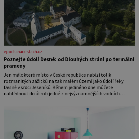
epochanacestach.cz
Poznejte údolí Desné: od Dlouhých strání po termální
prameny
Jen málokteré místo v České republice nabízí tolik
rozmanitých zážitků na tak malém území jako údolí řeky
Desné v srdci Jeseníků. Během jediného dne můžete
nahlédnout do útrob jedné z nejvýznamnějších vodních
elektráren v Evropě, vydat se na horské hřebeny, projet se na
koloběžce a den zakončit poznáváním památek ve Velkých
Losinách nebo v termálním