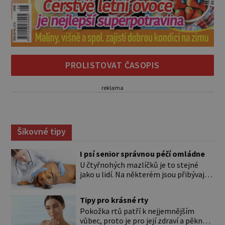
PROLISTOVAT ČASOPIS
reklama
Šikovné tipy
I psí senior správnou péčí omládne
U čtyřnohých mazlíčků je to stejné
jako u lidí. Na některém jsou přibývající
léta znát hned na první pohled, u
jiného dlouho nic nezaznamenáte.
Tipy pro krásné rty
Přesto byste si měli staršího psa více
Pokožka rtů patří k nejjemnějším
všímat, aby vám neunikly důležité
vůbec, proto je pro její zdraví a pěkný
signály, že něco není v pořádku. Včasná