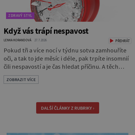
ZDRAVÝ STYL
Když vás trápí nespavost
LENKA KORANDOVÁ
27.7.2026
PŘEHRÁT
Pokud tři a více nocí v týdnu sotva zamhouříte
oči, a tak to jde měsíc i déle, pak trpíte insomnií
čili nespavostí a je čas hledat příčinu. A těch
může být celá řada. Vlastně váš spánek může
ZOBRAZIT VÍCE
rušit skoro cokoli. Nicméně některé důvody
nespavosti jsou častější. Narušený spánkový
rytmus To v praktické řeči obvykle znamená, že
pracujete na směny. Noční práce či jakékoli
DALŠÍ ČLÁNKY Z RUBRIKY ›
nepřirozené bdě