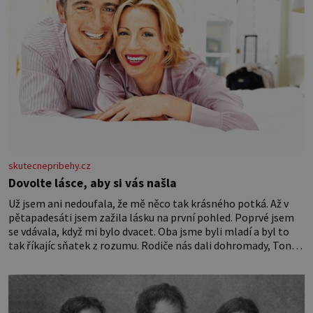
skutecnepribehy.cz
Dovolte lásce, aby si vás našla
Už jsem ani nedoufala, že mě něco tak krásného potká. Až v
pětapadesáti jsem zažila lásku na první pohled. Poprvé jsem
se vdávala, když mi bylo dvacet. Oba jsme byli mladí a byl to
tak říkajíc sňatek z rozumu. Rodiče nás dali dohromady, Toník
byl dobře zaopatřený mladý muž. Manželství nám oběma moc
nesvědčilo, brzy jsme zjistili, že