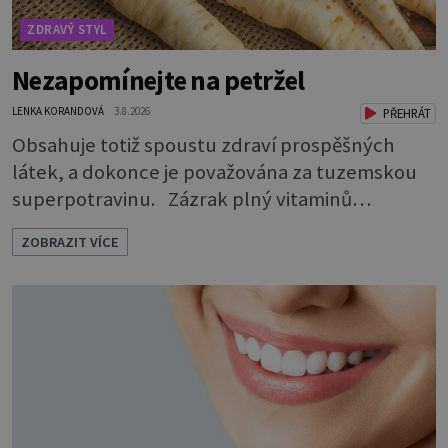
ZDRAVÝ STYL
Nezapomínejte na petržel
LENKA KORANDOVÁ
3.8.2026
PŘEHRÁT
Obsahuje totiž spoustu zdraví prospěšných
látek, a dokonce je považována za tuzemskou
superpotravinu. Zázrak plný vitaminů
V petrželi najdete vitaminy B1, B2, B3, B6,
ZOBRAZIT VÍCE
provitamin A, vitamin E a velké množství
vitamínu C (nejvíce ho má nať, dokonce třikrát
více než pomeranč, v kořeni je také, ale je ho
desetkrát méně), a kyselinu listovou. Ale to
není všechno. Obsahuje také důležité