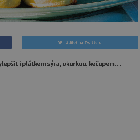
Sdílet na Twitteru
epšit i plátkem sýra, okurkou, kečupem…