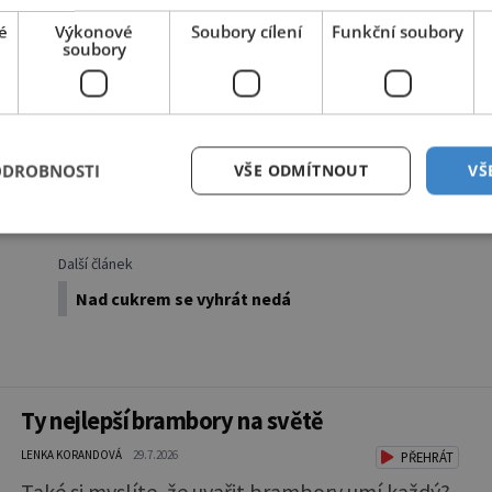
tkem.
é
Výkonové
Soubory cílení
Funkční soubory
soubory
PŘEHRÁT ČLÁNEK
ODROBNOSTI
VŠE ODMÍTNOUT
VŠ
Sdílet na Twitteru
Další článek
Nad cukrem se vyhrát nedá
Ty nejlepší brambory na světě
LENKA KORANDOVÁ
29.7.2026
PŘEHRÁT
Také si myslíte, že uvařit brambory umí každý?