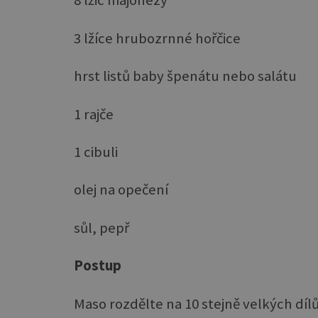
8 lžic majonézy
3 lžíce hrubozrnné hořčice
hrst listů baby špenátu nebo salátu
1 rajče
1 cibuli
olej na opečení
sůl, pepř
Postup
Maso rozdělte na 10 stejně velkých dílů