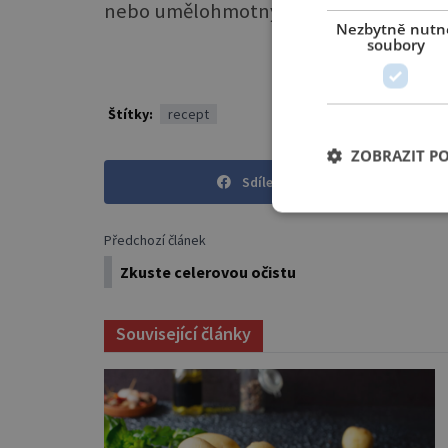
nebo umělohmotným ozdobným párá
Nezbytně nutn
soubory
Štítky:
recept
ZOBRAZIT P
Sdílet na Facebooku
Předchozí článek
Zkuste celerovou očistu
Související články