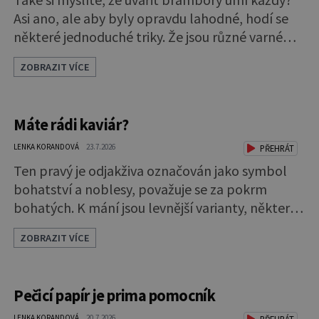
Asi ano, ale aby byly opravdu lahodné, hodí se
některé jednoduché triky. Že jsou různé varné
typy od A, tedy na saláty, po D na kaši, určitě víte,
ZOBRAZIT VÍCE
takže vyberete podle toho, co chcete právě
uvařit. Vařte správně Spousta lidí vaří brambory
tak, že nalijí do hrnce vodu, osolí ji, přidají
Máte rádi kaviár?
brambory nakrájené na kousky a dají vařit.
Brambor
LENKA KORANDOVÁ
23.7.2026
PŘEHRÁT
Ten pravý je odjakživa označován jako symbol
bohatství a noblesy, považuje se za pokrm
bohatých. K mání jsou levnější varianty, některé
jsou ale dobarvovány a obsahují aditiva. Kaviár
ZOBRAZIT VÍCE
jsou jikry vybraných druhů ryb. Je to zdravá
lahůdka. Najdete v něm plnohodnotné bílkoviny,
zdravé tuky, vitaminy A, D, E i B a minerální látky
Pečicí papír je prima pomocník
draslík, fosfor, hořčík a jód. Černý nebo červený
LENKA KORANDOVÁ
20.7.2026