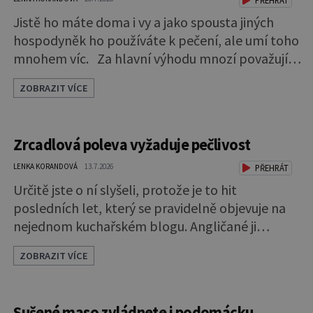
PŘEHRÁT
Jistě ho máte doma i vy a jako spousta jiných
hospodyněk ho používáte k pečení, ale umí toho
mnohem víc. Za hlavní výhodu mnozí považují
to, že nemusí vymazávat plech, ať už pečou
ZOBRAZIT VÍCE
moučníky nebo nějaký druh slaného pečiva. Ale
to zdaleka není všechno. Papír se dá použít na
vyložení jakékoliv nádoby, když nechceme, aby
Zrcadlová poleva vyžaduje pečlivost
se její obsah přichytil na stěnu a připálil.
Například když pečete v
LENKA KORANDOVÁ
13.7.2026
PŘEHRÁT
Určitě jste o ní slyšeli, protože je to hit
posledních let, který se pravidelně objevuje na
nejednom kuchařském blogu. Angličané ji
nazývají mirror glaze, tedy zrcadlová poleva, a
ZOBRAZIT VÍCE
opravdu se jako zrcadlo blyští. Pokud vás
napadlo, že byste si ji také rádi zkusili, klidně se
do toho dejte. A jaký že zázrak způsobí, že
Sušené maso zvládnete i podomácku