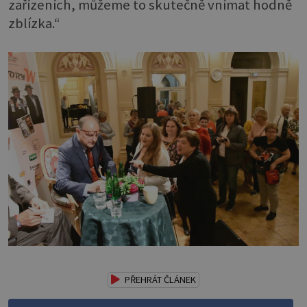
zařízeních, můžeme to skutečně vnímat hodně
zblízka.“
PŘEHRÁT ČLÁNEK