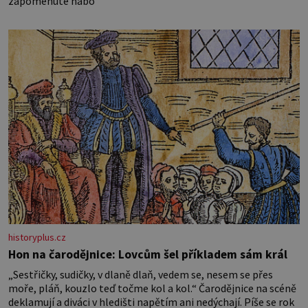
zapomenuté nábo
historyplus.cz
Hon na čarodějnice: Lovcům šel příkladem sám král
„Sestřičky, sudičky, v dlaně dlaň, vedem se, nesem se přes
moře, pláň, kouzlo teď točme kol a kol.“ Čarodějnice na scéně
deklamují a diváci v hledišti napětím ani nedýchají. Píše se rok