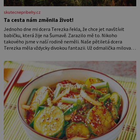
skutecnepribehy.cz
Ta cesta nám změnila život!
Jednoho dne mi dcera Terezka řekla, že chce jet navštívit
babičku, která žije na Šumavě. Zarazilo mě to. Nikoho
takového jsme v naší rodině neměli. Naše pětiletá dcera
Terezka měla vždycky divokou fantazii. Už odmalička milovala
svět pohádek. Každou chvilku mi říkala, že se jí zdálo o
jednorožcích, krásných princeznách, statečných rytířích a
létajících dracích.