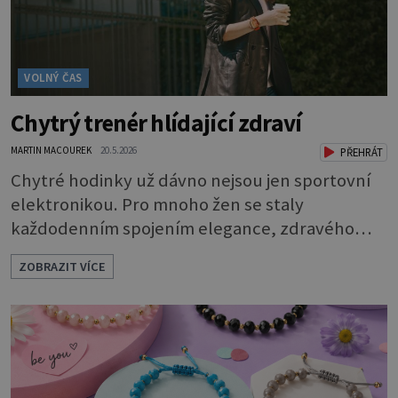
VOLNÝ ČAS
Chytrý trenér hlídající zdraví
MARTIN MACOUREK
20.5.2026
PŘEHRÁT
Chytré hodinky už dávno nejsou jen sportovní
elektronikou. Pro mnoho žen se staly
každodenním spojením elegance, zdravého
životního stylu a moderních technologií.
ZOBRAZIT VÍCE
Huawei dnes ukazuje, že smartwatch mohou
působit stejně stylově jako klasické hodinky — a
současně nabídnout překvapivě sofistikované
funkce pro péči o zdraví i aktivní život.
Elegantní design, tenké profily, kvalitní
materiály a