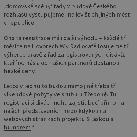
,domovské scény‘ tady v budově Českého
rozhlasu vystupujeme i na jevištích jiných měst
v republice.
Ona ta registrace má i další výhodu – každé tři
měsíce na Hovorech W v Radiocafé losujeme tři
výherce právě z řad zaregistrovaných diváků,
kteří od nás a od našich partnerů dostanou
hezké ceny.
Letos v lednu to budou mimo jiné třeba tři
víkendové pobyty ve srubu u Třeboně. Tu
registraci si diváci mohu zajistit buď přímo na
našich představeních nebo kdykoli na
webových stránkách projektu
S láskou a
humorem
.“