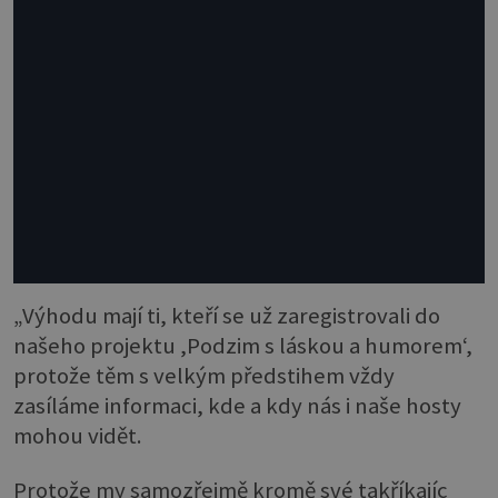
„Výhodu mají ti, kteří se už zaregistrovali do
našeho projektu ,Podzim s láskou a humorem‘,
protože těm s velkým předstihem vždy
zasíláme informaci, kde a kdy nás i naše hosty
mohou vidět.
Protože my samozřejmě kromě své takříkajíc