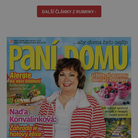
volá o pomoc Důvod, proč se plevele na jaře
chovají životaschopněji než trávník, je
DALŠÍ ČLÁNKY Z RUBRIKY ›
jednoduchý. Po měsících chladu a vlh