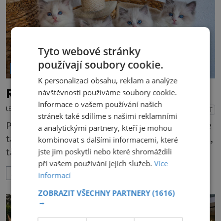
šperk vhodný pro každodenní nošení. Náramky
Kabbalah z
Tyto webové stránky
používají soubory cookie.
VOLNÝ ČAS
K personalizaci obsahu, reklam a analýze
Ragdoll vás okouzlí
návštěvnosti používáme soubory cookie.
Informace o vašem používání našich
LENKA KORANDOVÁ
7.5.2026
PŘEHRÁT
stránek také sdílíme s našimi reklamními
Pokud se poohlížíte po kočičce, ale chtěli byste
a analytickými partnery, kteří je mohou
takovou, která by měla také trochu psí povahu,
kombinovat s dalšími informacemi, které
tak ragdollka, jak jí lidé říkají, je ta správná
jste jim poskytli nebo které shromáždili
při vašem používání jejich služeb.
Více
volba. Ne nadarmo se jí říká také kočkopes. Má
ZOBRAZIT VÍCE
informací
krásné modré oči, které vás hned uhranou, a
jemný kožíšek. A je opravdu hodně veliká. To je
ZOBRAZIT VŠECHNY PARTNERY
(1616)
→
asi první dojem. Kocour může vážit až 10
kilogramů, kočička jen o něco méně. Dlouhá srst