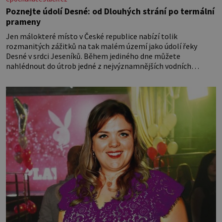
Poznejte údolí Desné: od Dlouhých strání po termální
prameny
Jen málokteré místo v České republice nabízí tolik
rozmanitých zážitků na tak malém území jako údolí řeky
Desné v srdci Jeseníků. Během jediného dne můžete
nahlédnout do útrob jedné z nejvýznamnějších vodních
elektráren v Evropě, vydat se na horské hřebeny, projet se na
koloběžce a den zakončit poznáváním památek ve Velkých
Losinách nebo v termálním