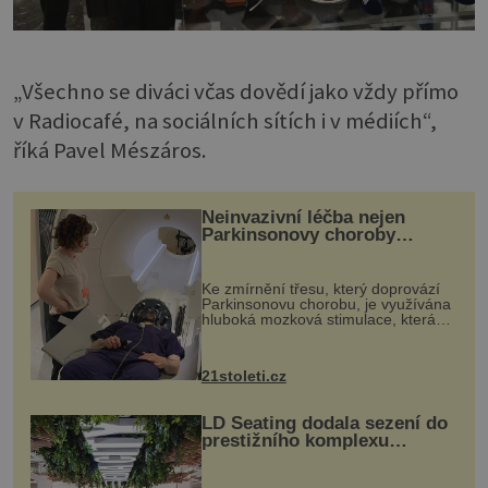
„Všechno se diváci včas dovědí jako vždy přímo
v Radiocafé, na sociálních sítích i v médiích“,
říká Pavel Mészáros.
Neinvazivní léčba nejen
Parkinsonovy choroby
pomocí ultrazvukové
„helmy“
Ke zmírnění třesu, který doprovází
Parkinsonovu chorobu, je využívána
hluboká mozková stimulace, která
však vyžaduje vysoce invazivní
zákrok. Ultrazvuk zase není vhodný
k dostatečně přesnému zacílení ...
21stoleti.cz
LD Seating dodala sezení do
prestižního komplexu
MediaCityUK v Salfordu