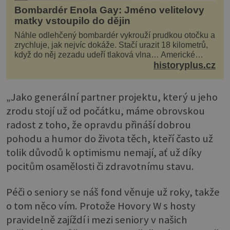
Bombardér Enola Gay: Jméno velitelovy
matky vstoupilo do dějin
Náhle odlehčený bombardér vykrouží prudkou otočku a
zrychluje, jak nejvíc dokáže. Stačí urazit 18 kilometrů,
když do něj zezadu udeří tlaková vlna… Americké
rozhodnutí svrhnout ničivou jadernou bombu ...
historyplus.cz
„Jako generální partner projektu, který u jeho
zrodu stojí už od počátku, máme obrovskou
radost z toho, že opravdu přináší dobrou
pohodu a humor do života těch, kteří často už
tolik důvodů k optimismu nemají, ať už díky
pocitům osamělosti či zdravotnímu stavu.
Péči o seniory se náš fond věnuje už roky, takže
o tom něco vím. Protože Hovory W s hosty
pravidelně zajíždí i mezi seniory v našich