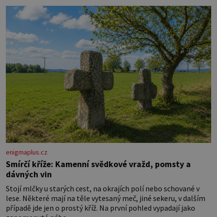
miminka měl působit především klidně a útulně. Předškolní
věk je
enigmaplus.cz
Smírčí kříže: Kamenní svědkové vražd, pomsty a
dávných vin
Stojí mlčky u starých cest, na okrajích polí nebo schované v
lese. Některé mají na těle vytesaný meč, jiné sekeru, v dalším
případě jde jen o prostý kříž. Na první pohled vypadají jako