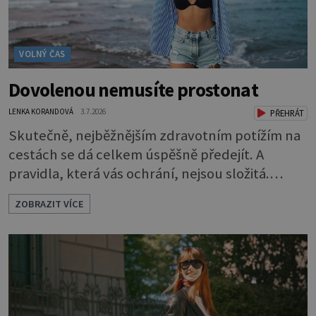
VOLNÝ ČAS
Dovolenou nemusíte prostonat
LENKA KORANDOVÁ
3.7.2026
PŘEHRÁT
Skutečně, nejběžnějším zdravotním potížím na
cestách se dá celkem úspěšně předejít. A
pravidla, která vás ochrání, nejsou složitá.
Riziko na talíři Drtivou většinu cestovatelských
ZOBRAZIT VÍCE
průjmů vyvolávají fekální bakterie. Do kuchyně
se mohou dostat s přirozeně hnojenou
zeleninou a při nedostatečné hygieně při
přípravě a výdeji jídla se snadno rozšíří ze
zeleninového salátu i na další potraviny. Dobro