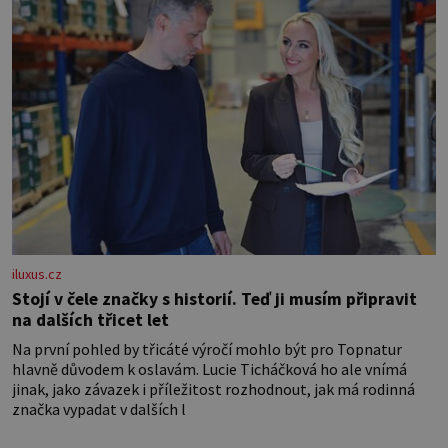
jednostranně nalepovacího […]
iluxus.cz
Stojí v čele značky s historií. Teď ji musím připravit
na dalších třicet let
Na první pohled by třicáté výročí mohlo být pro Topnatur
hlavně důvodem k oslavám. Lucie Ticháčková ho ale vnímá
jinak, jako závazek i příležitost rozhodnout, jak má rodinná
značka vypadat v dalších l