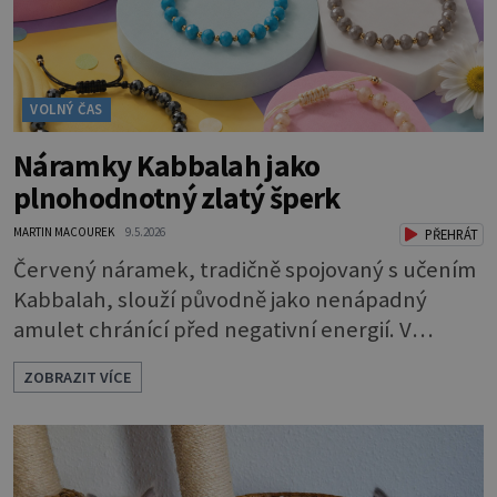
VOLNÝ ČAS
Náramky Kabbalah jako
plnohodnotný zlatý šperk
MARTIN MACOUREK
9.5.2026
PŘEHRÁT
Červený náramek, tradičně spojovaný s učením
Kabbalah, slouží původně jako nenápadný
amulet chránící před negativní energií. V
současné šperkařské tvorbě se však tento
ZOBRAZIT VÍCE
symbol posouvá na zcela novou úroveň. Značka
Aurino racionálně spojuje historický význam
červené šňůrky s trvalou hodnotou drahého
kovu, čímž vzniká elegantní a plnohodnotný