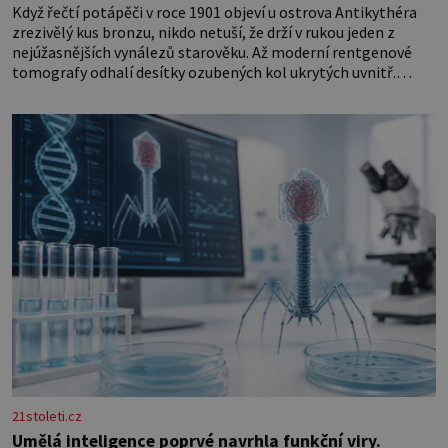
Když řečtí potápěči v roce 1901 objeví u ostrova Antikythéra
zrezivělý kus bronzu, nikdo netuší, že drží v rukou jeden z
nejúžasnějších vynálezů starověku. Až moderní rentgenové
tomografy odhalí desítky ozubených kol ukrytých uvnitř.
Mechanismus z Antikythéry je dnes považován za nejstarší
známý analogový počítač na světě. Přesto ani po více než sto
letech výzkumu
21stoleti.cz
Umělá inteligence poprvé navrhla funkční viry.