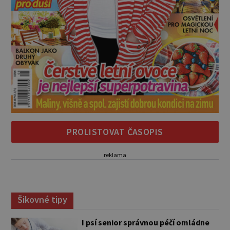
PROLISTOVAT ČASOPIS
reklama
Šikovné tipy
I psí senior správnou péčí omládne