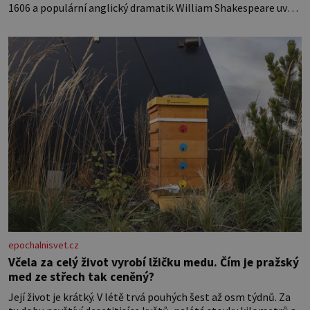
1606 a populární anglický dramatik William Shakespeare uvádí
svou Tragédii o Macbethovi. Napsal ji pro krále Jakuba I., jenž v
roce 1603 vystřídal
epochalnisvet.cz
Včela za celý život vyrobí lžičku medu. Čím je pražský
med ze střech tak ceněný?
Její život je krátký. V létě trvá pouhých šest až osm týdnů. Za