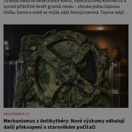
tu dobu navštíví desetitisíce květů, nalétá stovky kilometrů a
vyrobí přibližně devět gramů medu – zhruba jednu čajovou
lžičku. Sama o sobě se může zdát bezvýznamná. Teprve když
se spojí s dalšími desítkami tisíc příslušnic svého včelstva,
vznikne jeden z nejdokonalejších organismů
epochaplus.cz
Mechanismus z Antikythéry: Nové výzkumy odhalují
další překvapení o starověkém počítači