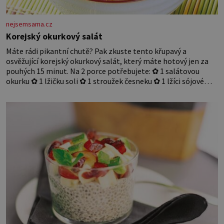
nejsemsama.cz
Korejský okurkový salát
Máte rádi pikantní chutě? Pak zkuste tento křupavý a
osvěžující korejský okurkový salát, který máte hotový jen za
pouhých 15 minut. Na 2 porce potřebujete: ✿ 1 salátovou
okurku ✿ 1 lžičku soli ✿ 1 stroužek česneku ✿ 1 lžíci sójové
omáčky ✿ 1 lžíci rýžového octa ✿ 1 lžičku sezamového oleje ✿
1 lžičku chilli ✿ 1 lžičku cukru ✿ 1 jarní cibulku ✿ 1 lžíci
sezamových semínek