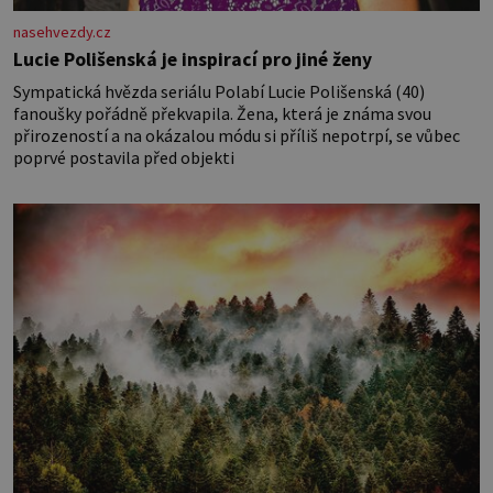
nasehvezdy.cz
Lucie Polišenská je inspirací pro jiné ženy
Sympatická hvězda seriálu Polabí Lucie Polišenská (40)
fanoušky pořádně překvapila. Žena, která je známa svou
přirozeností a na okázalou módu si příliš nepotrpí, se vůbec
poprvé postavila před objekti