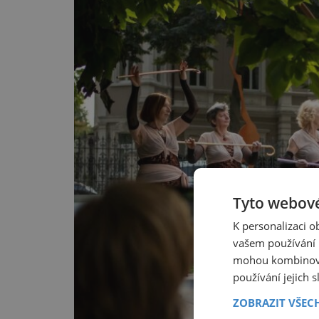
Tyto webové
K personalizaci 
vašem používání n
mohou kombinovat
používání jejich 
ZOBRAZIT VŠEC