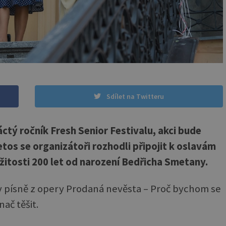
Sdílet na Twitteru
áctý ročník Fresh Senior Festivalu, akci bude
Letos se organizátoři rozhodli připojit k oslavám
ežitosti 200 let od narození Bedřicha Smetany.
ev písně z opery Prodaná nevěsta – Proč bychom se
nač těšit.