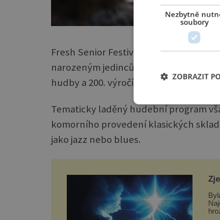
Nezbytně nutn
soubory
Fresh Senior Festival je multižánrové
narozeným jedincům – a nejen jim. Let
ZOBRAZIT P
hudby a 200. výročí narození skladate
Tematicky laděný hudební program vša
komorního provedení klasických sklade
jako jazz nebo blues.
Zj
Byl
Naj
hro
dom