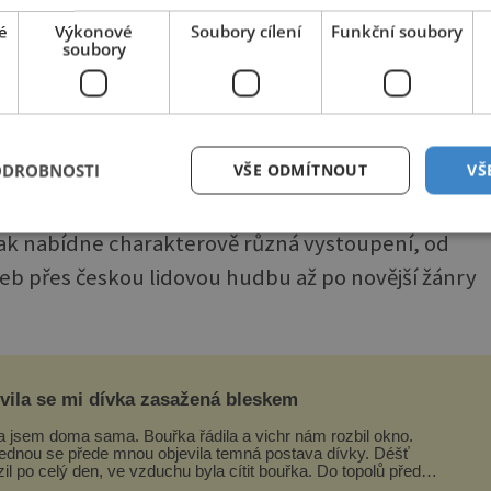
é
Výkonové
Soubory cílení
Funkční soubory
soubory
 kulturně-společenské odpoledne určené dříve
ošní dvanáctý ročník se ponese v duchu Roku česk
ODROBNOSTI
VŠE ODMÍTNOUT
VŠ
le Bedřicha Smetany.
k nabídne charakterově různá vystoupení, od
b přes českou lidovou hudbu až po novější žánry
evila se mi dívka zasažená bleskem
a jsem doma sama. Bouřka řádila a vichr nám rozbil okno.
ednou se přede mnou objevila temná postava dívky. Déšť
zil po celý den, ve vzduchu byla cítit bouřka. Do topolů před
em se opřel ví...