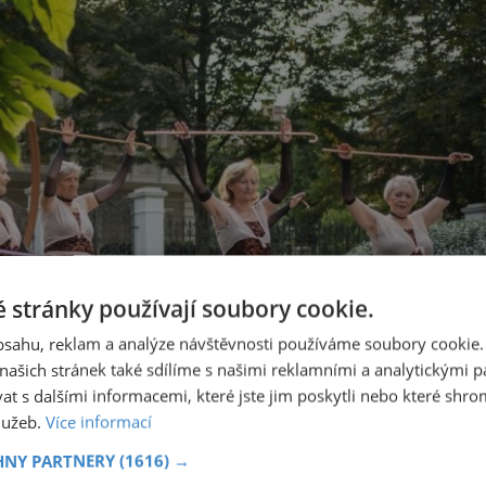
 stránky používají soubory cookie.
obsahu, reklam a analýze návštěvnosti používáme soubory cookie.
ašich stránek také sdílíme s našimi reklamními a analytickými par
 s dalšími informacemi, které jste jim poskytli nebo které shro
služeb.
Více informací
HNY PARTNERY
(1616) →