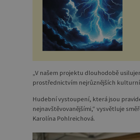
„V našem projektu dlouhodobě usilujem
prostřednictvím nejrůznějších kulturn
Hudební vystoupení, která jsou pravide
nejnavštěvovanějšími,“ vysvětluje směř
Karolína Pohlreichová.