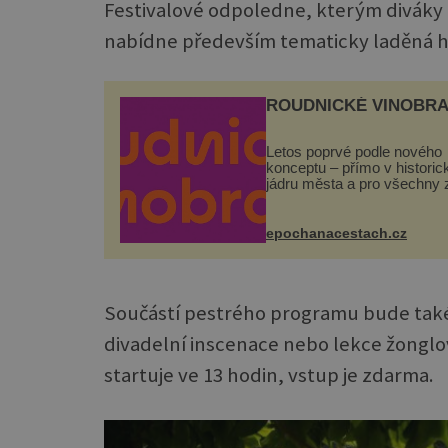
Festivalové odpoledne, kterým diváky
nabídne především tematicky laděná h
ROUDNICKÉ VINOBRA
Letos poprvé podle nového
konceptu – přímo v histori
jádru města a pro všechny 
zdarma. Hlavní program se
odehraje na Karlově a Hus
náměstí. Návštěvníci se m
epochanacestach.cz
těšit na víno, burčák, pes...
Součástí pestrého programu bude také
divadelní inscenace nebo lekce žonglov
startuje ve 13 hodin, vstup je zdarma.