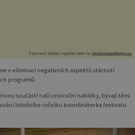
Zajímavé články najdete také na
skutecnepribehy.cz
e o eliminaci negativních aspektů stárnutí
ích programů.
lnou součástí naší celoroční nabídky, bývají těmi
ování letošního ročníku koordinátorka festivalu