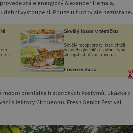
 provede stále energický Alexander Hemala,
udební vystoupení. Pouze u hudby ale nezůstane.
NÍ
Skvělý losos v těstíčku
Skvělý recept pro ty, kteří chtějí
ckém
do svého jídelníčku zařadit ryby,
zcela
ale jejich chuť jim zrovna
nevyhovuje. Losos je
ově
samozřejmě taky ryba, ale v
ohou
tomto případě si na to nikdo ani
tisicereceptu.cz
nevzpomene. Ingredienc...
 módní přehlídka historických kostýmů, ukázka z
ání s lektory Cirqueonu. Fresh Senior Festival