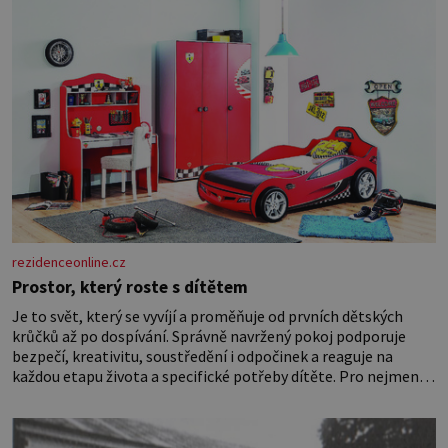
rezidenceonline.cz
Prostor, který roste s dítětem
Je to svět, který se vyvíjí a proměňuje od prvních dětských
krůčků až po dospívání. Správně navržený pokoj podporuje
bezpečí, kreativitu, soustředění i odpočinek a reaguje na
každou etapu života a specifické potřeby dítěte. Pro nejmenší
je klíčová jednoduchost, měkkost a bezpečí, proto by pokoj
miminka měl působit především klidně a útulně. Předškolní
věk je