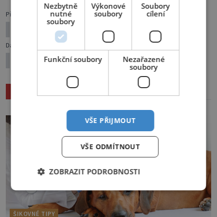
Nezbytně
Výkonové
Soubory
nutné
soubory
cílení
Předchozí článek
soubory
Vitaminy z louky
Další článek
Funkční soubory
Nezařazené
Garnýž, nebo záclonovou tyč?
soubory
Související články
VŠE PŘIJMOUT
VŠE ODMÍTNOUT
ZOBRAZIT PODROBNOSTI
ŠIKOVNÉ TIPY