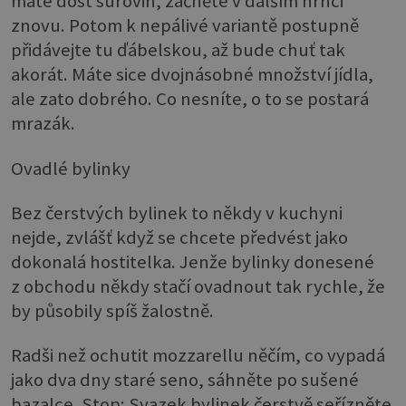
máte dost surovin, začněte v dalším hrnci
znovu. Potom k nepálivé variantě postupně
přidávejte tu ďábelskou, až bude chuť tak
akorát. Máte sice dvojnásobné množství jídla,
ale zato dobrého. Co nesníte, o to se postará
mrazák.
Ovadlé bylinky
Bez čerstvých bylinek to někdy v kuchyni
nejde, zvlášť když se chcete předvést jako
dokonalá hostitelka. Jenže bylinky donesené
z obchodu někdy stačí ovadnout tak rychle, že
by působily spíš žalostně.
Radši než ochutit mozzarellu něčím, co vypadá
jako dva dny staré seno, sáhněte po sušené
bazalce. Stop: Svazek bylinek čerstvě seřízněte