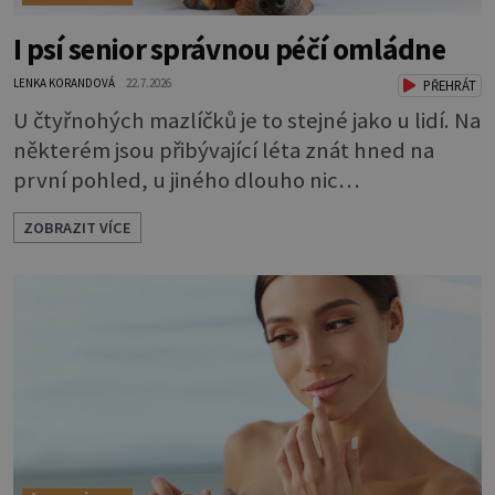
I psí senior správnou péčí omládne
LENKA KORANDOVÁ
22.7.2026
PŘEHRÁT
U čtyřnohých mazlíčků je to stejné jako u lidí. Na
některém jsou přibývající léta znát hned na
první pohled, u jiného dlouho nic
nezaznamenáte. Přesto byste si měli staršího
ZOBRAZIT VÍCE
psa více všímat, aby vám neunikly důležité
signály, že něco není v pořádku. Včasná péče
mu může prodloužit i zkvalitnit život. Hůře
tráví U starších psů je třeba myslet na to, že
mohou mít v nepořádku zažívání.