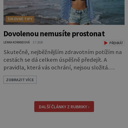
ŠIKOVNÉ TIPY
Dovolenou nemusíte prostonat
LENKA KORANDOVÁ
3.7.2026
PŘEHRÁT
Skutečně, nejběžnějším zdravotním potížím na
cestách se dá celkem úspěšně předejít. A
pravidla, která vás ochrání, nejsou složitá.
Riziko na talíři Drtivou většinu cestovatelských
ZOBRAZIT VÍCE
průjmů vyvolávají fekální bakterie. Do kuchyně
se mohou dostat s přirozeně hnojenou
zeleninou a při nedostatečné hygieně při
přípravě a výdeji jídla se snadno rozšíří ze
DALŠÍ ČLÁNKY Z RUBRIKY ›
zeleninového salátu i na další potraviny. Dobro