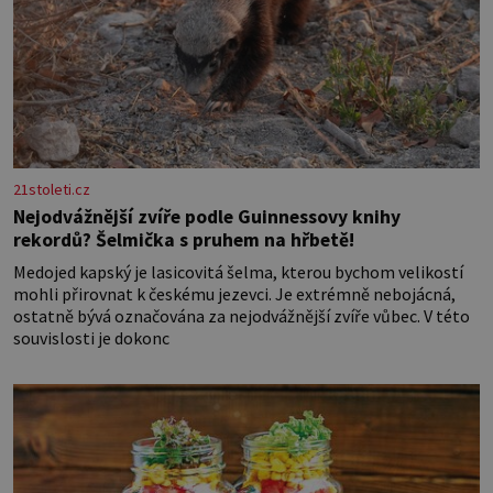
21stoleti.cz
Nejodvážnější zvíře podle Guinnessovy knihy
rekordů? Šelmička s pruhem na hřbetě!
Medojed kapský je lasicovitá šelma, kterou bychom velikostí
mohli přirovnat k českému jezevci. Je extrémně nebojácná,
ostatně bývá označována za nejodvážnější zvíře vůbec. V této
souvislosti je dokonc