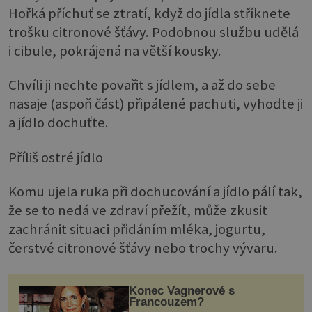
Hořká příchuť se ztratí, když do jídla stříknete
trošku citronové šťávy. Podobnou službu udělá
i cibule, pokrájená na větší kousky.
Chvíli ji nechte povařit s jídlem, a až do sebe
nasaje (aspoň část) připálené pachuti, vyhoďte ji
a jídlo dochuťte.
Příliš ostré jídlo
Komu ujela ruka při dochucování a jídlo pálí tak,
že se to nedá ve zdraví přežít, může zkusit
zachránit situaci přidáním mléka, jogurtu,
čerstvé citronové šťávy nebo trochy vývaru.
Konec Vagnerové s
Francouzem?