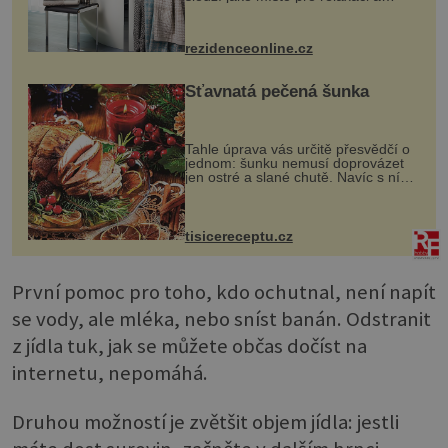
odpočinek. Koupelnový textil –
ručníky, osušky a koberečky –
mohou jako mávnutím kouzelného
rezidenceonline.cz
proutku...
Šťavnatá pečená šunka
Tahle úprava vás určitě přesvědčí o
jednom: šunku nemusí doprovázet
jen ostré a slané chutě. Navíc s ní
nakrmíte poměrně hodně hladových
krků. Ingredience sádlo 3 kg šunky
vcelku 3 stroužky česneku hl...
tisicereceptu.cz
První pomoc pro toho, kdo ochutnal, není napít
se vody, ale mléka, nebo sníst banán. Odstranit
z jídla tuk, jak se můžete občas dočíst na
internetu, nepomáhá.
Druhou možností je zvětšit objem jídla: jestli