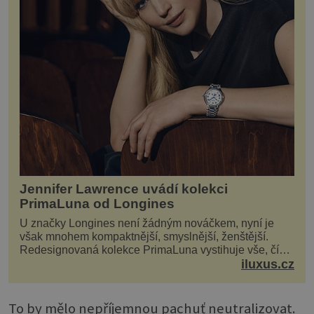
Jennifer Lawrence uvádí kolekci
PrimaLuna od Longines
U značky Longines není žádným nováčkem, nyní je
však mnohem kompaktnější, smyslnější, ženštější.
Redesignovaná kolekce PrimaLuna vystihuje vše, čím
je značka Longines dnes a čím byla i před sto dvacet...
iluxus.cz
To by mělo nepříjemnou pachuť neutralizovat.