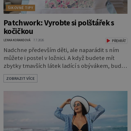
ŠIKOVNÉ TIPY
Patchwork: Vyrobte si polštářek s
kočičkou
LENKA KORANDOVÁ
7.7.2026
PŘEHRÁT
Nadchne především děti, ale naparádit s ním
můžete i postel v ložnici. A když budete mít
zbytky tmavších látek ladící s obývákem, bude
se hodit i tam. Budete potřebovat: - zbytky
ZOBRAZIT VÍCE
barevně sladěných bavlněných látek - 0,5 m
látky na vnitřní polštářek - duté vlákno na výplň
- 2 knoflíky - 0,5 m jednostranně nalepovacího
vlizelínu - pravítko a řezák nebo nůžky Přední
strana s aplikací 1. V