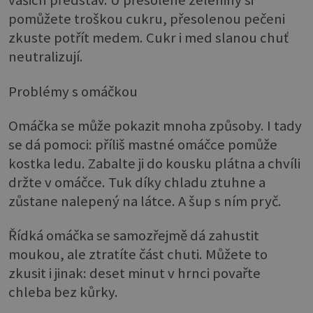
vašich představ. U přesolené zeleniny si
pomůžete troškou cukru, přesolenou pečeni
zkuste potřít medem. Cukr i med slanou chuť
neutralizují.
Problémy s omáčkou
Omáčka se může pokazit mnoha způsoby. I tady
se dá pomoci: příliš mastné omáčce pomůže
kostka ledu. Zabalte ji do kousku plátna a chvíli
držte v omáčce. Tuk díky chladu ztuhne a
zůstane nalepený na látce. A šup s ním pryč.
Řídká omáčka se samozřejmě dá zahustit
moukou, ale ztratíte část chuti. Můžete to
zkusit i jinak: deset minut v hrnci povařte
chleba bez kůrky.