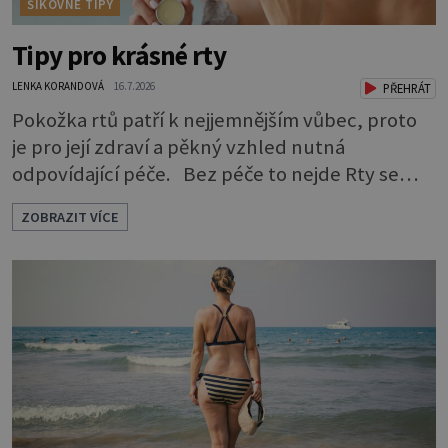
ŠIKOVNÉ TIPY
Tipy pro krásné rty
LENKA KORANDOVÁ
16.7.2026
PŘEHRÁT
Pokožka rtů patří k nejjemnějším vůbec, proto
je pro její zdraví a pěkný vzhled nutná
odpovídající péče. Bez péče to nejde Rty se
neliší jen barvou, ale také mnohem tenčí
ZOBRAZIT VÍCE
povrchovou vrstvou než ostatní pleť a pokožka.
Nezvláčňují je žádné mazové žlázy, proto jsou
rty mnohem choulostivější a náchylné k
vysychání a praskání. Balzám na rty je proto
nutnou základní výbavou, pokud chce