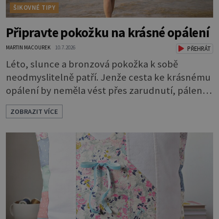
ŠIKOVNÉ TIPY
Připravte pokožku na krásné opálení
MARTIN MACOUREK
10.7.2026
PŘEHRÁT
Léto, slunce a bronzová pokožka k sobě
neodmyslitelně patří. Jenže cesta ke krásnému
opálení by neměla vést přes zarudnutí, pálení a
loupající se kůže. Spálená pokožka není
ZOBRAZIT VÍCE
známkou „základu“ pro opálení, ale reakcí na
nadměrné UV záření. Pokud chcete, aby pleť i
pokožka těla vypadaly zdravě, hladce a opálení
vydrželo co nejdéle, vyplatí se začít s přípravou
už několik týdnů před první dovolenou.