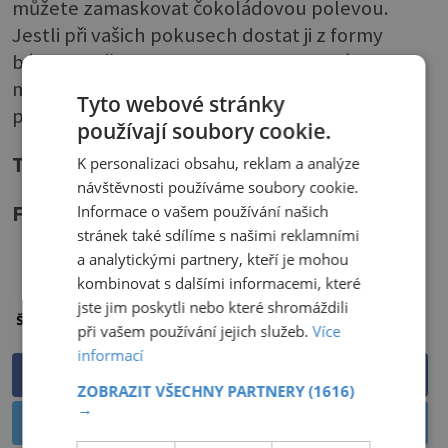
můžete zamaskovat čokoládovou polevou.
Jestli při vašich pokusech dostat ji z formy
bábovka někde praskla a odpadl velký kus,
můžete ji „zrestaurovat“ tím, že odpadlou část
Tyto webové stránky
přilepíte našlehaným bílkem.
používají soubory cookie.
Text
: Kateřina Rodná
K personalizaci obsahu, reklam a analýze
návštěvnosti používáme soubory cookie.
Informace o vašem používání našich
Foto
: Shutterstock
stránek také sdílíme s našimi reklamními
PŘEHRÁT ČLÁNEK
a analytickými partnery, kteří je mohou
kombinovat s dalšími informacemi, které
jste jim poskytli nebo které shromáždili
Vaření
Štítky:
při vašem používání jejich služeb.
Více
informací
Sdílet na Facebooku
ZOBRAZIT VŠECHNY PARTNERY
(1616)
→
Sdílet na Twitteru