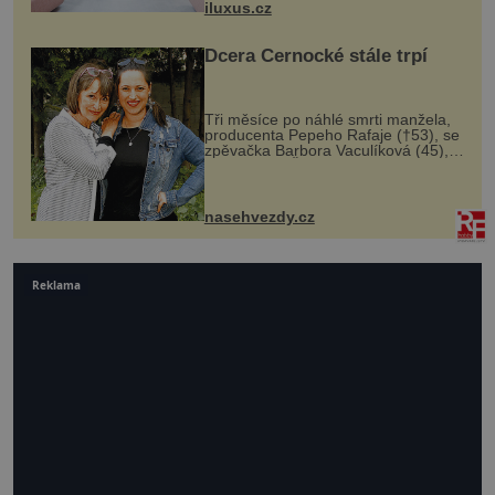
iluxus.cz
budov Media...
Dcera Černocké stále trpí
Tři měsíce po náhlé smrti manžela,
producenta Pepeho Rafaje (†53), se
zpěvačka Barbora Vaculíková (45),
dcera Petry Černocké (75), poprvé
ozvala veřejnosti. Na sociální síti
sdílela, že se snaží fung...
nasehvezdy.cz
Reklama