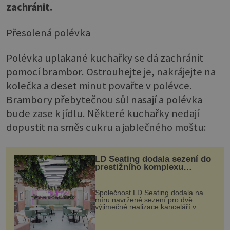
zachránit.
Přesolená polévka
Polévka uplakané kuchařky se dá zachránit
pomocí brambor. Ostrouhejte je, nakrájejte na
kolečka a deset minut povařte v polévce.
Brambory přebytečnou sůl nasají a polévka
bude zase k jídlu. Některé kuchařky nedají
dopustit na směs cukru a jablečného moštu:
LD Seating dodala sezení do
prestižního komplexu
MediaCityUK v Salfordu
Společnost LD Seating dodala na
míru navržené sezení pro dvě
výjimečné realizace kanceláří v
areálu MediaCityUK v anglickém
Salfordu – konkrétně do budov Blue
Tower a Orange Tower. Komplex