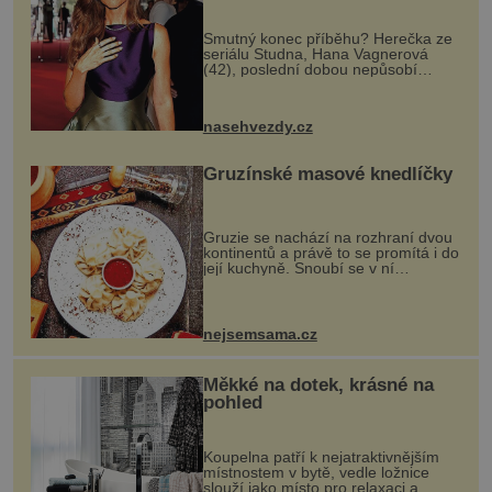
Smutný konec příběhu? Herečka ze
seriálu Studna, Hana Vagnerová
(42), poslední dobou nepůsobí
nejšťastněji. Ačkoli časy její anorexie
jsou už dávno pryč a opět se pyšnila
ženskými křivkami, najednou s...
nasehvezdy.cz
Gruzínské masové knedlíčky
Gruzie se nachází na rozhraní dvou
kontinentů a právě to se promítá i do
její kuchyně. Snoubí se v ní
evropské a asijské chutě a díky tomu
vznikají rozmanité a chuťově bohaté
pokrmy, které rozhodně st...
nejsemsama.cz
Měkké na dotek, krásné na
pohled
Koupelna patří k nejatraktivnějším
místnostem v bytě, vedle ložnice
slouží jako místo pro relaxaci a