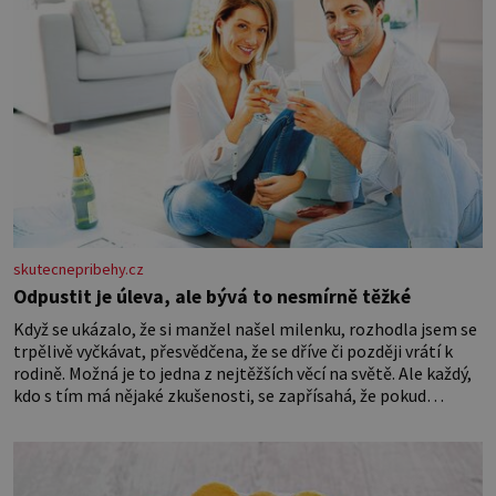
skutecnepribehy.cz
Odpustit je úleva, ale bývá to nesmírně těžké
Když se ukázalo, že si manžel našel milenku, rozhodla jsem se
trpělivě vyčkávat, přesvědčena, že se dříve či později vrátí k
rodině. Možná je to jedna z nejtěžších věcí na světě. Ale každý,
kdo s tím má nějaké zkušenosti, se zapřísahá, že pokud
odpustíte, znatelně se vám uleví. Když se ke mně doneslo, že si
manžel pořídil milenku,