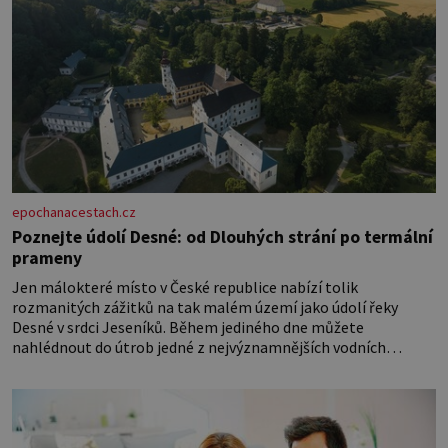
epochanacestach.cz
Poznejte údolí Desné: od Dlouhých strání po termální
prameny
Jen málokteré místo v České republice nabízí tolik
rozmanitých zážitků na tak malém území jako údolí řeky
Desné v srdci Jeseníků. Během jediného dne můžete
nahlédnout do útrob jedné z nejvýznamnějších vodních
elektráren v Evropě, vydat se na horské hřebeny, projet se na
koloběžce a den zakončit poznáváním památek ve Velkých
Losinách nebo v termálním