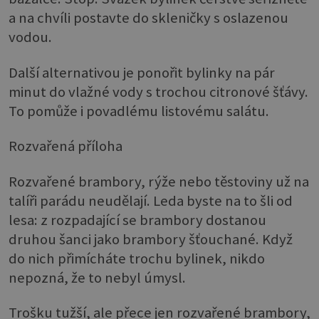
a na chvíli postavte do skleničky s oslazenou
vodou.
Další alternativou je ponořit bylinky na pár
minut do vlažné vody s trochou citronové šťávy.
To pomůže i povadlému listovému salátu.
Rozvařená příloha
Rozvařené brambory, rýže nebo těstoviny už na
talíři parádu neudělají. Leda byste na to šli od
lesa: z rozpadající se brambory dostanou
druhou šanci jako brambory šťouchané. Když
do nich přimícháte trochu bylinek, nikdo
nepozná, že to nebyl úmysl.
Trošku tužší, ale přece jen rozvařené brambory,