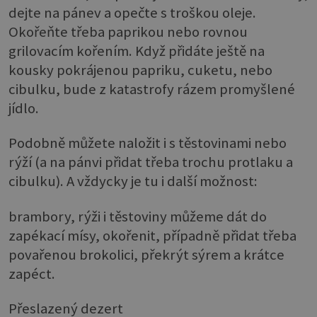
dejte na pánev a opečte s troškou oleje.
Okořeňte třeba paprikou nebo rovnou
grilovacím kořením. Když přidáte ještě na
kousky pokrájenou papriku, cuketu, nebo
cibulku, bude z katastrofy rázem promyšlené
jídlo.
Podobně můžete naložit i s těstovinami nebo
rýží (a na pánvi přidat třeba trochu protlaku a
cibulku). A vždycky je tu i další možnost:
brambory, rýži i těstoviny můžeme dát do
zapékací mísy, okořenit, případně přidat třeba
povařenou brokolici, překrýt sýrem a krátce
zapéct.
Přeslazený dezert