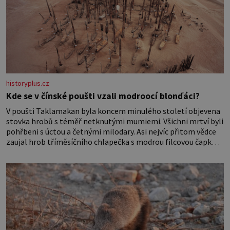
historyplus.cz
Kde se v čínské poušti vzali modroocí blonďáci?
V poušti Taklamakan byla koncem minulého století objevena
stovka hrobů s téměř netknutými mumiemi. Všichni mrtví byli
pohřbeni s úctou a četnými milodary. Asi nejvíc přitom vědce
zaujal hrob tříměsíčního chlapečka s modrou filcovou čapkou,
z níž se draly blonďaté vlásky. Fakt, že jsou těla dávných lidí
nesmírně dobře zachovalá, přičítají odborníci zdejším
klimatickým podmínkám. Sucho, prosolené písky a extrémně