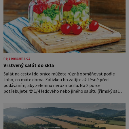
nejsemsama.cz
Vrstvený salát do skla
Salát na cesty i do práce můžete různě obměňovat podle
toho, co máte doma. Zálivkou ho zalijte až těsně před
podáváním, aby zeleninu nerozmočila. Na 2 porce
potřebujete: ✿ 1/4 ledového nebo jiného salátu (římský salát,
polníček…) ✿ 1 malá konzerva kukuřice ✿ ½ okurky ✿ 2
rajčata Zálivka: ✿ 4 lžíce olivového oleje ✿ 1 lžíci citronové
šťávy ✿ ½ stroužku