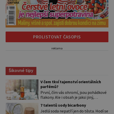
PROLISTOVAT ČASOPIS
reklama
Šikovné tipy
V čem tkví tajemství orientálních
parfémů?
První, čím vás ohromí, jsou pohádkové
flakony. Ale i obsah je jaksi jiný,
svůdnější a vábivější než vůně z našich
7 talentů sody bicarbony
parfumérií. Čím to? V arabské kultuře
Jedlá soda nepatří jen do těsta. Hodí se
mají vůně mnohem delší tradici než