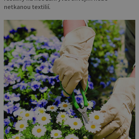
netkanou textilií.