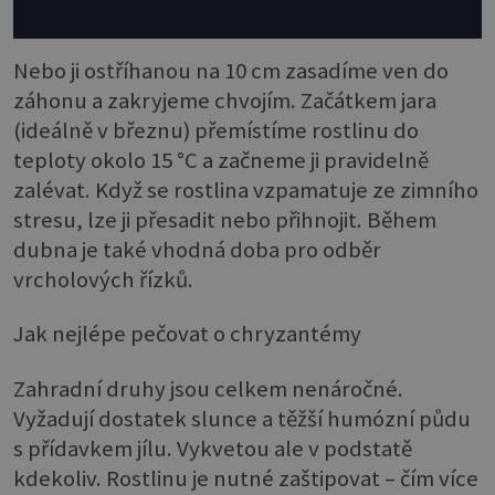
Nebo ji ostříhanou na 10 cm zasadíme ven do
záhonu a zakryjeme chvojím. Začátkem jara
(ideálně v březnu) přemístíme rostlinu do
teploty okolo 15 °C a začneme ji pravidelně
zalévat. Když se rostlina vzpamatuje ze zimního
stresu, lze ji přesadit nebo přihnojit. Během
dubna je také vhodná doba pro odběr
vrcholových řízků.
Jak nejlépe pečovat o chryzantémy
Zahradní druhy jsou celkem nenáročné.
Vyžadují dostatek slunce a těžší humózní půdu
s přídavkem jílu. Vykvetou ale v podstatě
kdekoliv. Rostlinu je nutné zaštipovat – čím více