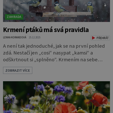
ZAHRADA
Krmení ptáků má svá pravidla
LENKA KORANDOVÁ
25.12.2025
PŘEHRÁT
A není tak jednoduché, jak se na první pohled
zdá. Nestačí jen „cosi“ nasypat „kamsi“ a
odškrtnout si „splněno“. Krmením na sebe
berete mnohem větší závazek a zodpovědnost.
ZOBRAZIT VÍCE
Máte v plánu sypat v zimě zpěvavým
opeřencům nějaké dobroty? Pak byste měli
vědět pár pravidel, která je při tom nutno
dodržovat. Jinak můžete ptákům víc uškodit
než pomoci. Ornitologové varují, že špatné
krmení je