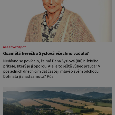
nasehvezdy.cz
Osamělá herečka Syslová všechno vzdala?
Nedávno se povídalo, že má Dana Syslová (80) blízkého
přítele, který je jí oporou. Ale je to ještě vůbec pravda? V
posledních dnech čím dál častěji mluví o svém odchodu.
Dohnala ji snad samota? Půs