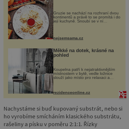
Gruzie se nachází na rozhraní dvou
kontinentů a právě to se promítá i do
její kuchyně. Snoubí se v ní
evropské a asijské chutě a díky tomu
vznikají rozmanité a chuťově bohaté
pokrmy, které rozhodně st...
nejsemsama.cz
Měkké na dotek, krásné na
pohled
Koupelna patří k nejatraktivnějším
místnostem v bytě, vedle ložnice
slouží jako místo pro relaxaci a
odpočinek. Koupelnový textil –
ručníky, osušky a koberečky –
mohou jako mávnutím kouzelného
rezidenceonline.cz
proutku...
Nachystáme si buď kupovaný substrát, nebo si
ho vyrobíme smícháním klasického substrátu,
rašeliny a písku v poměru 2:1:1. Řízky