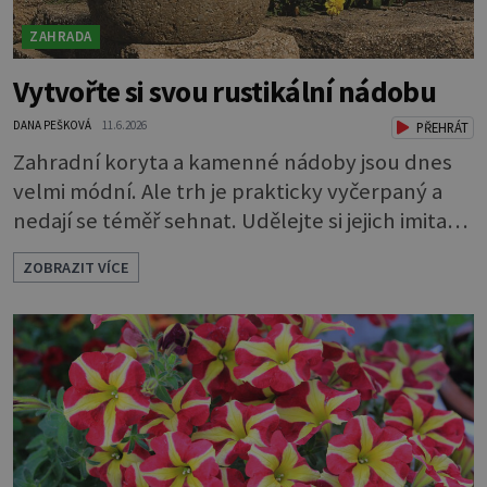
ZAHRADA
Vytvořte si svou rustikální nádobu
DANA PEŠKOVÁ
11.6.2026
PŘEHRÁT
Zahradní koryta a kamenné nádoby jsou dnes
velmi módní. Ale trh je prakticky vyčerpaný a
nedají se téměř sehnat. Udělejte si jejich imitaci,
která je téměř k nerozeznání od originálu.
ZOBRAZIT VÍCE
Ozdobte se zahradu vlastnoručně vyrobenými
nádobami z umělého kamene. Můžete si ho
udělat sami. Z hmoty, které se říká hypertufa. A
co víc, můžete si vymyslet, jaký bude mít tvar,
jak bude velký i jaký mu určíte os