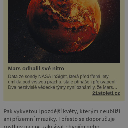
Mars odhalil své nitro
Data ze sondy NASA InSight, která před třemi lety
umlkla pod vrstvou prachu, stále přinášejí překvapení.
Dva nezávislé vědecké týmy nyní oznámily, že Mars
má nejen plášť plný trosek z dávných impaktů,...
21stoleti.cz
Pak vykvetou i pozdější květy, kterým neublíží
ani přízemní mrazíky. I přesto se doporučuje
rostliny na noc zakrývat chvojím nebo