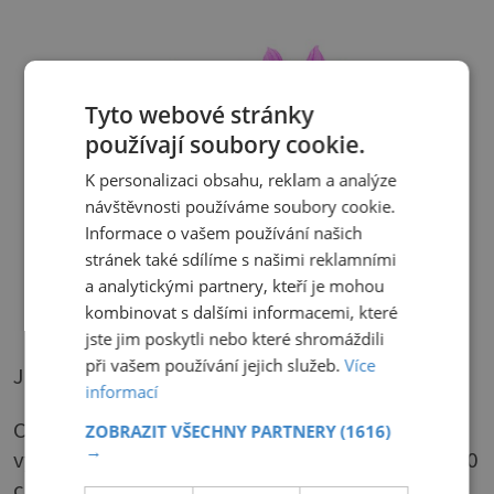
Tyto webové stránky
používají soubory cookie.
K personalizaci obsahu, reklam a analýze
návštěvnosti používáme soubory cookie.
Informace o vašem používání našich
stránek také sdílíme s našimi reklamními
a analytickými partnery, kteří je mohou
kombinovat s dalšími informacemi, které
jste jim poskytli nebo které shromáždili
při vašem používání jejich služeb.
Více
Jak přimět chryzantémy k bohatému kvetení
informací
Chryzantémy můžeme pěstovat až metr
ZOBRAZIT VŠECHNY PARTNERY
(1616)
→
vysoké, ale také drobnější variety, dorůstající 30
cm. Vyšlechtěné květy jsou jednoduché i plné,