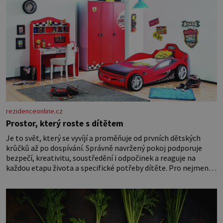
rezidenceonline.cz
Prostor, který roste s dítětem
Je to svět, který se vyvíjí a proměňuje od prvních dětských
krůčků až po dospívání. Správně navržený pokoj podporuje
bezpečí, kreativitu, soustředění i odpočinek a reaguje na
každou etapu života a specifické potřeby dítěte. Pro nejmenší
je klíčová jednoduchost, měkkost a bezpečí, proto by pokoj
miminka měl působit především klidně a útulně. Předškolní
věk je