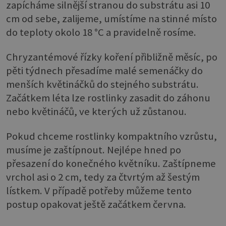
zapícháme silnější stranou do substrátu asi 10
cm od sebe, zalijeme, umístíme na stinné místo
do teploty okolo 18 °C a pravidelně rosíme.
Chryzantémové řízky koření přibližně měsíc, po
pěti týdnech přesadíme malé semenáčky do
menších květináčků do stejného substrátu.
Začátkem léta lze rostlinky zasadit do záhonu
nebo květináčů, ve kterých už zůstanou.
Pokud chceme rostlinky kompaktního vzrůstu,
musíme je zaštípnout. Nejlépe hned po
přesazení do konečného květníku. Zaštípneme
vrchol asi o 2 cm, tedy za čtvrtým až šestým
lístkem. V případě potřeby můžeme tento
postup opakovat ještě začátkem června.