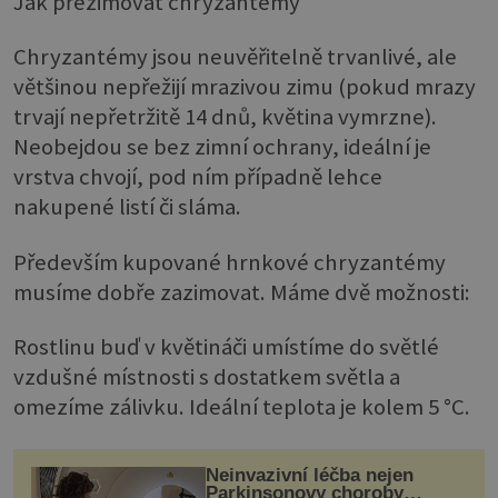
Jak přezimovat chryzantémy
Chryzantémy jsou neuvěřitelně trvanlivé, ale
většinou nepřežijí mrazivou zimu (pokud mrazy
trvají nepřetržitě 14 dnů, květina vymrzne).
Neobejdou se bez zimní ochrany, ideální je
vrstva chvojí, pod ním případně lehce
nakupené listí či sláma.
Především kupované hrnkové chryzantémy
musíme dobře zazimovat. Máme dvě možnosti:
Rostlinu buď v květináči umístíme do světlé
vzdušné místnosti s dostatkem světla a
omezíme zálivku. Ideální teplota je kolem 5 °C.
Neinvazivní léčba nejen
Parkinsonovy choroby