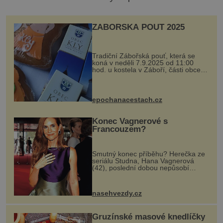
ZÁBOŘSKÁ POUŤ 2025
Tradiční Zábořská pouť, která se
koná v neděli 7.9.2025 od 11:00
hod. u kostela v Záboří, části obce
Kly u Mělníka. V programu naleznete
komentovanou prohlídku kostela,
dobovou hudbu, řemesla, atrakce...
epochanacestach.cz
Konec Vagnerové s
Francouzem?
Smutný konec příběhu? Herečka ze
seriálu Studna, Hana Vagnerová
(42), poslední dobou nepůsobí
nejšťastněji. Ačkoli časy její anorexie
jsou už dávno pryč a opět se pyšnila
ženskými křivkami, najednou s...
nasehvezdy.cz
Gruzínské masové knedlíčky