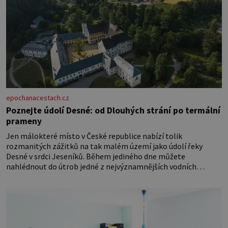
epochanacestach.cz
Poznejte údolí Desné: od Dlouhých strání po termální
prameny
Jen málokteré místo v České republice nabízí tolik
rozmanitých zážitků na tak malém území jako údolí řeky
Desné v srdci Jeseníků. Během jediného dne můžete
nahlédnout do útrob jedné z nejvýznamnějších vodních
elektráren v Evropě, vydat se na horské hřebeny, projet se na
koloběžce a den zakončit poznáváním památek ve Velkých
Losinách nebo v termálním