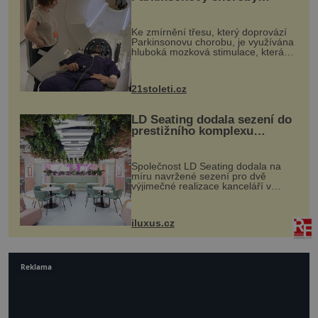
pomocí ultrazvukové
„helmy“
Ke zmírnění třesu, který doprovází
Parkinsonovu chorobu, je využívána
hluboká mozková stimulace, která
však vyžaduje vysoce invazivní
zákrok. Ultrazvuk zase není vhodný
k dostatečně přesnému zacílení ...
21stoleti.cz
LD Seating dodala sezení do
prestižního komplexu
MediaCityUK v Salfordu
Společnost LD Seating dodala na
míru navržené sezení pro dvě
výjimečné realizace kanceláří v
areálu MediaCityUK v anglickém
Salfordu – konkrétně do budov Blue
Tower a Orange Tower. Komplex
iluxus.cz
budov Media...
Reklama