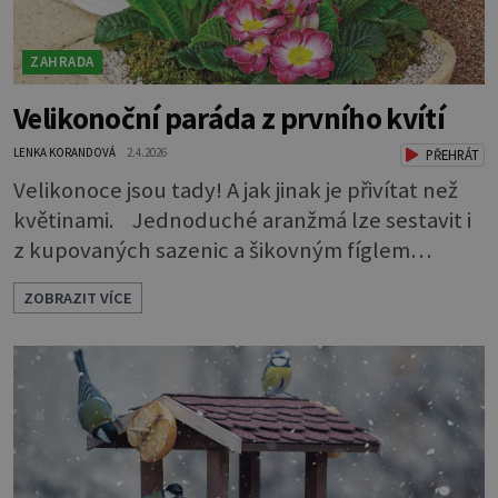
ZAHRADA
Velikonoční paráda z prvního kvítí
LENKA KORANDOVÁ
2.4.2026
PŘEHRÁT
Velikonoce jsou tady! A jak jinak je přivítat než
květinami. Jednoduché aranžmá lze sestavit i
z kupovaných sazenic a šikovným fíglem
docílíte toho, aby výsledek působil jako dílo
ZOBRAZIT VÍCE
profesionála. Rostliny vyndejte z pěstebních
květináčků a zasaďte je. Povrch zeminy pod listy
pokryjte mechem. Podél okraje pak pomocí
lžíce nasypejte dekorativní štěrk.Díky úpravě
povrchu je z obyčejn