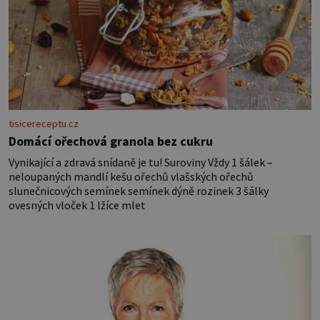
tisicereceptu.cz
Domácí ořechová granola bez cukru
Vynikající a zdravá snídaně je tu! Suroviny Vždy 1 šálek –
neloupaných mandlí kešu ořechů vlašských ořechů
slunečnicových semínek semínek dýně rozinek 3 šálky
ovesných vloček 1 lžíce mlet