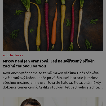
epochaplus.cz
Mrkev není jen oranžová. Její neuvěřitelný příběh
začíná fialovou barvou
Když dnes vytáhneme ze země mrkev, většina z nás očekává
sytě oranžový kořen. Jenže po většinu své historie je mrkev
všechno možné, jen ne oranžová. Je fialová, žlutá, bílá, někdy
dokonce téměř černá. Až díky stovkám let pečlivého šlechtění
se z ní stává zelenina, bez které si českou zahradu ani
nedokážeme představit. Její příběh je