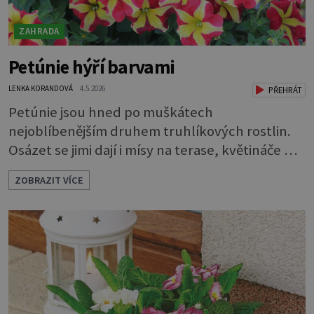
ZAHRADA
Petúnie hýří barvami
LENKA KORANDOVÁ
4.5.2026
PŘEHRÁT
Petúnie jsou hned po muškátech
nejoblíbenějším druhem truhlíkových rostlin.
Osázet se jimi dají i mísy na terase, květináče na
balkoně, a dokonce i záhony. Každoročně se
ZOBRAZIT VÍCE
rozsáhlá nabídka petúnií a jejich nejbližších
příbuzných surfinií rozrůstá o nové a nové
druhy a kultivary. Ty se vzhledem buď prolínají
a zdánlivě splývají, nebo se naopak výrazně liší
od svých předchůdkyň. Ja