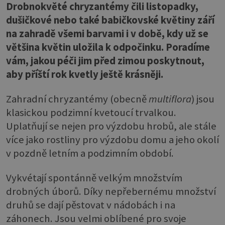
Drobnokvěté chryzantémy čili listopadky,
dušičkové nebo také babičkovské květiny září
na zahradě všemi barvami i v době, kdy už se
většina květin uložila k odpočinku. Poradíme
vám, jakou péči jim před zimou poskytnout,
aby příští rok kvetly ještě krásněji.
Zahradní chryzantémy (obecně
multiflora
) jsou
klasickou podzimní kvetoucí trvalkou.
Uplatňují se nejen pro výzdobu hrobů, ale stále
více jako rostliny pro výzdobu domu a jeho okolí
v pozdně letním a podzimním období.
Vykvétají spontánně velkým množstvím
drobných úborů. Díky nepřebernému množství
druhů se dají pěstovat v nádobách i na
záhonech. Jsou velmi oblíbené pro svoje