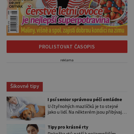
PROLISTOVAT ČASOPIS
reklama
Šikovné tipy
I psí senior správnou péčí omládne
U čtyřnohých mazlíčků je to stejné
jako u lidí. Na některém jsou přibývající
léta znát hned na první pohled, u
jiného dlouho nic nezaznamenáte.
Tipy pro krásné rty
Přesto byste si měli staršího psa více
Pokožka rtů patří k nejjemnějším