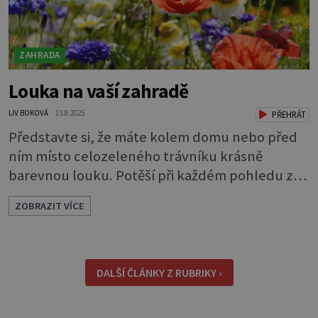
ZAHRADA
Louka na vaší zahradě
LIV BOKOVÁ
13.8.2025
PŘEHRÁT
Představte si, že máte kolem domu nebo před
ním místo celozeleného trávníku krásně
barevnou louku. Potěší při každém pohledu z
okna a navíc příláká užitečný hmyz. Kousek
ZOBRAZIT VÍCE
louky můžete mít i na úplně malém pozemku.
Velice hezké jsou různé pásy lučních květin
působící jako oddělovací prvky nebo okrasné
lemování. Louka také dodá vaší zahradě trochu
DALŠÍ ČLÁNKY Z RUBRIKY ›
divokosti. Při plánování zeleně, bez ohledu na