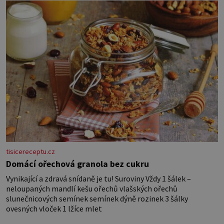
vlákno na výplň – 2 knoflíky – 0,5 m
jednostranně nalepovacího […]
tisicereceptu.cz
Domácí ořechová granola bez cukru
Vynikající a zdravá snídaně je tu! Suroviny Vždy 1 šálek –
neloupaných mandlí kešu ořechů vlašských ořechů
slunečnicových semínek semínek dýně rozinek 3 šálky
ovesných vloček 1 lžíce mlet