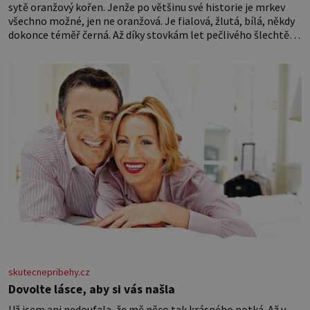
sytě oranžový kořen. Jenže po většinu své historie je mrkev
všechno možné, jen ne oranžová. Je fialová, žlutá, bílá, někdy
dokonce téměř černá. Až díky stovkám let pečlivého šlechtění
se z ní stává zelenina, bez které si českou zahradu ani
nedokážeme představit. Její příběh je
skutecnepribehy.cz
Dovolte lásce, aby si vás našla
Už jsem ani nedoufala, že mě něco tak krásného potká. Až v