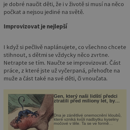
je dobré naučit děti, že i v životě si musí na něco
počkat a nejsou jediné na světě.
Improvizovat je nejlepší
I když si pečlivě naplánujete, co všechno chcete
stihnout, s dětmi se vždycky něco zvrtne.
Netrapte se tím. Naučte se improvizovat. Část
práce, z které jste už vyčerpaná, přehoďte na
muže a část také na své děti, či vnoučata.
Gen, který naši lidští předci
ztratili před miliony let, by
mohl pomoci s léčbou
„nemoci králů“
Dna je zánětlivé onemocnění kloubů,
které vzniká kvůli nadbytku kyseliny
močové v těle. Ta se ve formě
krystalků ukládá v blízkosti kloubů,