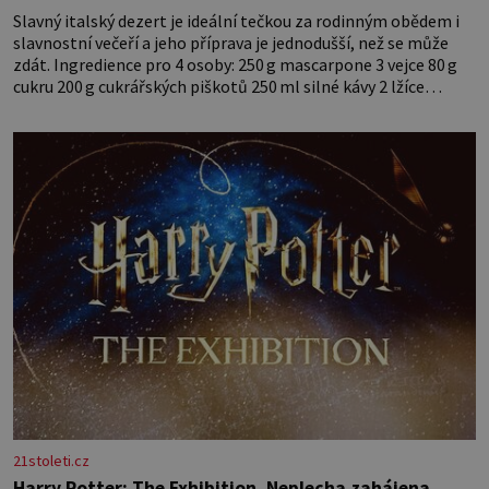
Slavný italský dezert je ideální tečkou za rodinným obědem i
slavnostní večeří a jeho příprava je jednodušší, než se může
zdát. Ingredience pro 4 osoby: 250 g mascarpone 3 vejce 80 g
cukru 200 g cukrářských piškotů 250 ml silné kávy 2 lžíce
amaretta kakao na posypání Postup: Oddělte žloutky od bílků.
Žloutky vyšlehejte s cukrem do světlé pěny a postupně do nich
vmíchejte mascarpone, aby vznikl hladký
21stoleti.cz
Harry Potter: The Exhibition. Neplecha zahájena…