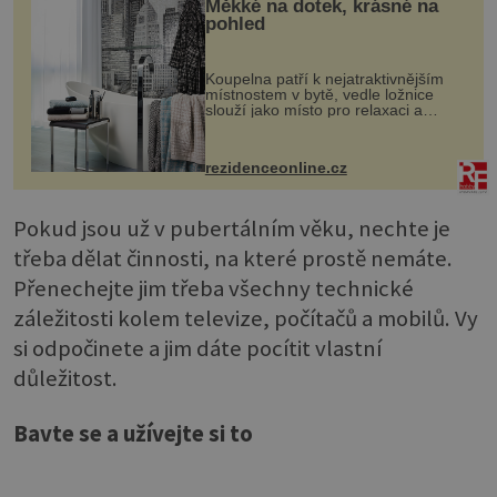
Měkké na dotek, krásné na
pohled
Koupelna patří k nejatraktivnějším
místnostem v bytě, vedle ložnice
slouží jako místo pro relaxaci a
odpočinek. Koupelnový textil –
ručníky, osušky a koberečky –
mohou jako mávnutím kouzelného
rezidenceonline.cz
proutku...
Pokud jsou už v pubertálním věku, nechte je
třeba dělat činnosti, na které prostě nemáte.
Přenechejte jim třeba všechny technické
záležitosti kolem televize, počítačů a mobilů. Vy
si odpočinete a jim dáte pocítit vlastní
důležitost.
Bavte se a užívejte si to