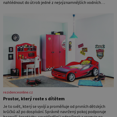
nahlédnout do útrob jedné z nejvýznamnějších vodních
elektráren v Evropě, vydat se na horské hřebeny, projet se na
koloběžce a den zakončit poznáváním památek ve Velkých
Losinách nebo v termálním
rezidenceonline.cz
Prostor, který roste s dítětem
Je to svět, který se vyvíjí a proměňuje od prvních dětských
krůčků až po dospívání. Správně navržený pokoj podporuje
bezpečí, kreativitu, soustředění i odpočinek a reaguje na