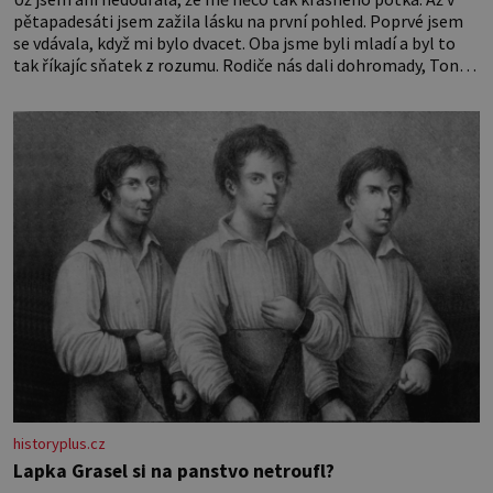
pětapadesáti jsem zažila lásku na první pohled. Poprvé jsem
se vdávala, když mi bylo dvacet. Oba jsme byli mladí a byl to
tak říkajíc sňatek z rozumu. Rodiče nás dali dohromady, Toník
byl dobře zaopatřený mladý muž. Manželství nám oběma moc
nesvědčilo, brzy jsme zjistili, že
historyplus.cz
Lapka Grasel si na panstvo netroufl?