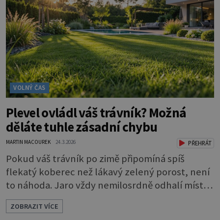
kilogramů, kočička jen o něco méně. Dlouhá srst
a chlupatý oca
VOLNÝ ČAS
Plevel ovládl váš trávník? Možná
děláte tuhle zásadní chybu
MARTIN MACOUREK
24.3.2026
PŘEHRÁT
Pokud váš trávník po zimě připomíná spíš
flekatý koberec než lákavý zelený porost, není
to náhoda. Jaro vždy nemilosrdně odhalí místa,
kde plevel využil náskok, který získal ještě před
ZOBRAZIT VÍCE
začátkem sezóny. Dobrou zprávou je, že právě