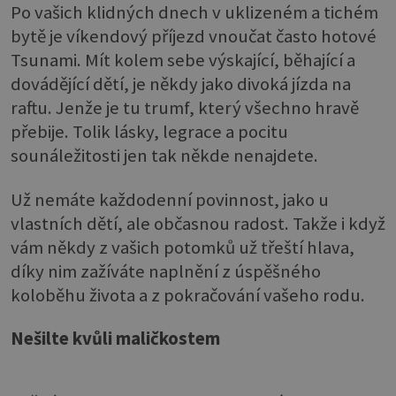
Po vašich klidných dnech v uklizeném a tichém
bytě je víkendový příjezd vnoučat často hotové
Tsunami. Mít kolem sebe výskající, běhající a
dovádějící dětí, je někdy jako divoká jízda na
raftu. Jenže je tu trumf, který všechno hravě
přebije. Tolik lásky, legrace a pocitu
sounáležitosti jen tak někde nenajdete.
Už nemáte každodenní povinnost, jako u
vlastních dětí, ale občasnou radost. Takže i když
vám někdy z vašich potomků už třeští hlava,
díky nim zažíváte naplnění z úspěšného
koloběhu života a z pokračování vašeho rodu.
Nešilte kvůli maličkostem