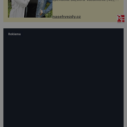
dcera Petry Černocké (75), poprvé
ozvala veřejnosti. Na sociální síti
sdílela, že se snaží fung...
nasehvezdy.cz
Reklama