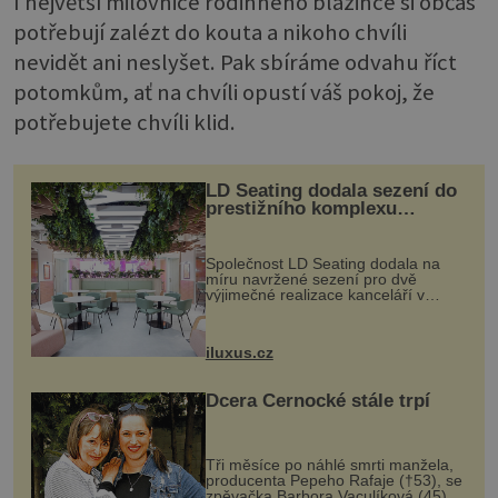
I největší milovnice rodinného blázince si občas
potřebují zalézt do kouta a nikoho chvíli
nevidět ani neslyšet. Pak sbíráme odvahu říct
potomkům, ať na chvíli opustí váš pokoj, že
potřebujete chvíli klid.
LD Seating dodala sezení do
prestižního komplexu
MediaCityUK v Salfordu
Společnost LD Seating dodala na
míru navržené sezení pro dvě
výjimečné realizace kanceláří v
areálu MediaCityUK v anglickém
Salfordu – konkrétně do budov Blue
Tower a Orange Tower. Komplex
iluxus.cz
budov Media...
Dcera Černocké stále trpí
Tři měsíce po náhlé smrti manžela,
producenta Pepeho Rafaje (†53), se
zpěvačka Barbora Vaculíková (45),