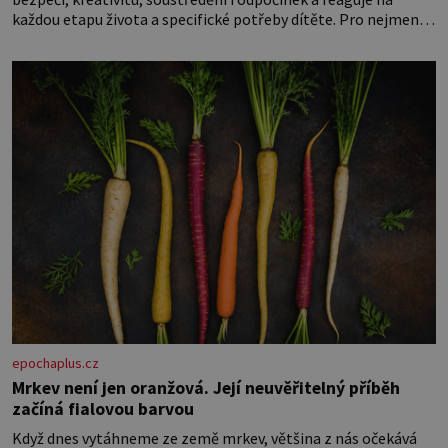
každou etapu života a specifické potřeby dítěte. Pro nejmenší
je klíčová jednoduchost, měkkost a bezpečí, proto by pokoj
miminka měl působit především klidně a útulně. Předškolní
věk je
epochaplus.cz
Mrkev není jen oranžová. Její neuvěřitelný příběh
začíná fialovou barvou
Když dnes vytáhneme ze země mrkev, většina z nás očekává