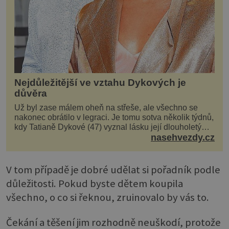
Nejdůležitější ve vztahu Dykových je
důvěra
Už byl zase málem oheň na střeše, ale všechno se
nakonec obrátilo v legraci. Je tomu sotva několik týdnů,
kdy Tatianě Dykové (47) vyznal lásku její dlouholetý
kolega a kamarád. Lidé si hned mysleli, ž...
nasehvezdy.cz
V tom případě je dobré udělat si pořadník podle
důležitosti. Pokud byste dětem koupila
všechno, o co si řeknou, zruinovalo by vás to.
Čekání a těšení jim rozhodně neuškodí, protože