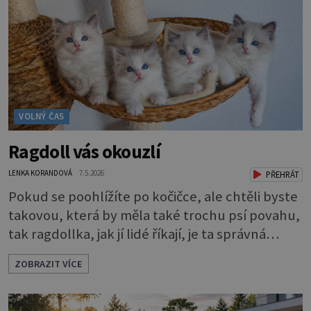
kovu, čímž vzniká elegantní a plnohodnotný
šperk vhodný pro každodenní nošení. Náramky
Kabbalah z
VOLNÝ ČAS
Ragdoll vás okouzlí
LENKA KORANDOVÁ
7.5.2026
PŘEHRÁT
Pokud se poohlížíte po kočičce, ale chtěli byste
takovou, která by měla také trochu psí povahu,
tak ragdollka, jak jí lidé říkají, je ta správná
volba. Ne nadarmo se jí říká také kočkopes. Má
ZOBRAZIT VÍCE
krásné modré oči, které vás hned uhranou, a
jemný kožíšek. A je opravdu hodně veliká. To je
asi první dojem. Kocour může vážit až 10