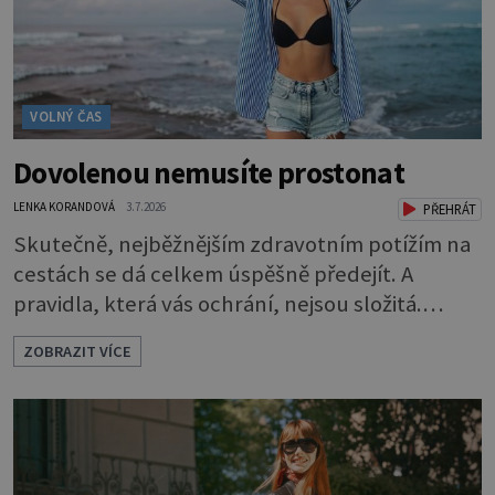
VOLNÝ ČAS
Dovolenou nemusíte prostonat
LENKA KORANDOVÁ
3.7.2026
PŘEHRÁT
Skutečně, nejběžnějším zdravotním potížím na
cestách se dá celkem úspěšně předejít. A
pravidla, která vás ochrání, nejsou složitá.
Riziko na talíři Drtivou většinu cestovatelských
ZOBRAZIT VÍCE
průjmů vyvolávají fekální bakterie. Do kuchyně
se mohou dostat s přirozeně hnojenou
zeleninou a při nedostatečné hygieně při
přípravě a výdeji jídla se snadno rozšíří ze
zeleninového salátu i na další potraviny. Dobro