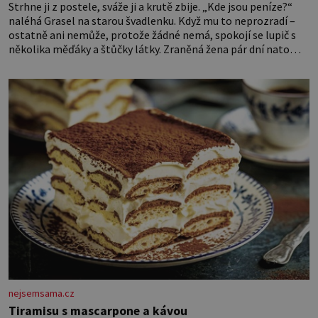
Strhne ji z postele, sváže ji a krutě zbije. „Kde jsou peníze?“
naléhá Grasel na starou švadlenku. Když mu to neprozradí –
ostatně ani nemůže, protože žádné nemá, spokojí se lupič s
několika měďáky a štůčky látky. Zraněná žena pár dní nato
umírá. Je to muž nebývale krutý. Jeho činy budí hrůzu ještě
dlouho po jeho smrti
nejsemsama.cz
Tiramisu s mascarpone a kávou