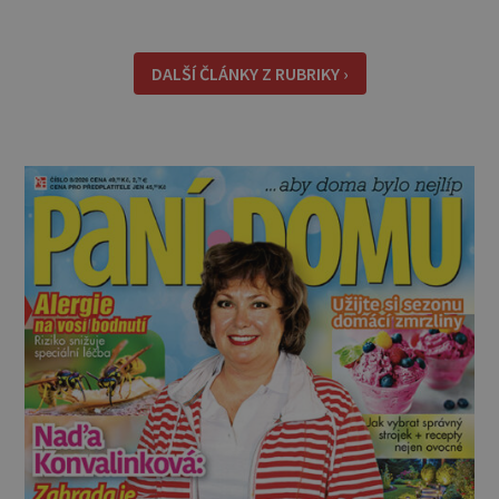
teď máte šanci změnit pravidla hry. Když půda
volá o pomoc Důvod, proč se plevele na jaře
chovají životaschopněji než trávník, je
DALŠÍ ČLÁNKY Z RUBRIKY ›
jednoduchý. Po měsících chladu a vlh