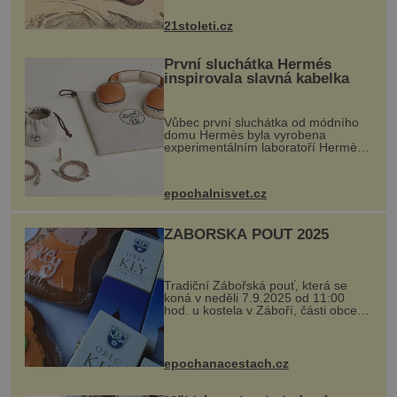
nejčastěji přitom postihuje palce na
nohou, a způsobuje bole...
21stoleti.cz
První sluchátka Hermés
inspirovala slavná kabelka
Vůbec první sluchátka od módního
domu Hermès byla vyrobena
experimentálním laboratoří Hermès
Ateliers Horizons. Elegantní gadget
si vyžádal dva roky vývoje a chlubí
se ručně šitou hovězí kůží a
epochalnisvet.cz
kovový...
ZÁBOŘSKÁ POUŤ 2025
Tradiční Zábořská pouť, která se
koná v neděli 7.9.2025 od 11:00
hod. u kostela v Záboří, části obce
Kly u Mělníka. V programu naleznete
komentovanou prohlídku kostela,
dobovou hudbu, řemesla, atrakce...
epochanacestach.cz