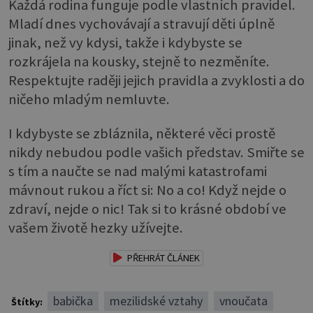
Každá rodina funguje podle vlastních pravidel.
Mladí dnes vychovávají a stravují děti úplně
jinak, než vy kdysi, takže i kdybyste se
rozkrájela na kousky, stejně to nezměníte.
Respektujte raději jejich pravidla a zvyklosti a do
ničeho mladým nemluvte.
I kdybyste se zbláznila, některé věci prostě
nikdy nebudou podle vašich představ. Smiřte se
s tím a naučte se nad malými katastrofami
mávnout rukou a říct si: No a co! Když nejde o
zdraví, nejde o nic! Tak si to krásné období ve
vašem životě hezky užívejte.
PŘEHRÁT ČLÁNEK
babička
mezilidské vztahy
vnoučata
Štítky: