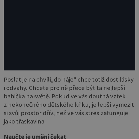
Poslat je na chvíli„do háje“ chce totiž dost lásky
i odvahy. Chcete pro ně přece být ta nejlepší
babička na světě. Pokud ve vás doutná vztek
z nekonečného dětského křiku, je lepší vymezit
si svůj prostor dřív, než ve vás stres zafunguje
jako třaskavina.
Naučte je umění čekat