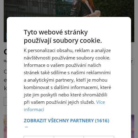
Tyto webové stránky
VOLNÝ ČAS
používají soubory cookie.
Chytrý trenér hlídající zdraví
K personalizaci obsahu, reklam a analýze
návštěvnosti používáme soubory cookie.
MARTIN MACOUREK
20.5.2026
PŘEHRÁT
Informace o vašem používání našich
Chytré hodinky už dávno nejsou jen sportovní
stránek také sdílíme s našimi reklamními
elektronikou. Pro mnoho žen se staly
a analytickými partnery, kteří je mohou
kombinovat s dalšími informacemi, které
každodenním spojením elegance, zdravého
jste jim poskytli nebo které shromáždili
životního stylu a moderních technologií.
ZOBRAZIT VÍCE
při vašem používání jejich služeb.
Více
Huawei dnes ukazuje, že smartwatch mohou
informací
působit stejně stylově jako klasické hodinky — a
ZOBRAZIT VŠECHNY PARTNERY
(1616)
současně nabídnout překvapivě sofistikované
→
funkce pro péči o zdraví i aktivní život.