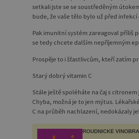
setkali jste se se soustředěným útoke
bude, že vaše tělo bylo už před infekcí
Pak imunitní systém zareagoval příliš
se tedy chcete dalším nepříjemným epi
Prospěje to i šťastlivcům, kteří zatím 
Starý dobrý vitamin C
Stále ještě spoléháte na čaj s citronem
Chyba, možná je to jen mýtus. Lékařské 
C na průběh nachlazení, nedokázaly je
ROUDNICKÉ VINOBRA