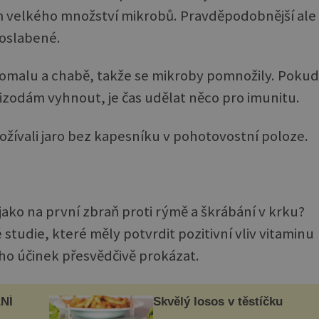
m velkého množství mikrobů. Pravděpodobnější ale
 oslabené.
 pomalu a chabě, takže se mikroby pomnožily. Pokud
zodám vyhnout, je čas udělat něco pro imunitu.
prožívali jaro bez kapesníku v pohotovostní poloze.
 jako na první zbraň proti rýmě a škrábání v krku?
studie, které měly potvrdit pozitivní vliv vitaminu
ho účinek přesvědčivě prokázat.
NÍ
Skvělý losos v těstíčku