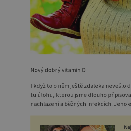
Nový dobrý vitamin D
I když to o něm ještě zdaleka nevešlo 
tu úlohu, kterou jsme dlouho připisoval
nachlazení a běžných infekcích. Jeho 
Nej