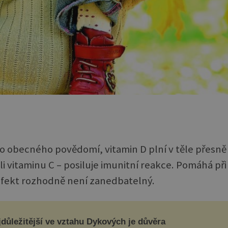
do obecného povědomí, vitamin D plní v těle přesně
i vitaminu C – posiluje imunitní reakce. Pomáhá při
efekt rozhodně není zanedbatelný.
důležitější ve vztahu Dykových je důvěra