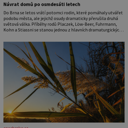
Návrat domů po osmdesáti letech
Do Brna se letos vrátí potomci rodin, které pomáhaly utvářet
podobu města, ale jejichž osudy dramaticky přerušila druhá
světová válka. Příběhy rodů Placzek, Löw-Beer, Fuhrmann,
Kohn a Stiassni se stanou jednou z hlavních dramaturgických
linií festivalu židovské kultury ŠTETL FEST 2026. Některé
návraty nejsou jednoduché. Místa, která si člověk pamatuje z
rodinných vyprávění, už dávno