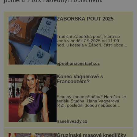
poměru 1:10 s následným oplachem.
ZÁBOŘSKÁ POUŤ 2025
Tradiční Zábořská pouť, která se
koná v neděli 7.9.2025 od 11:00
hod. u kostela v Záboří, části obce
Kly u Mělníka. V programu naleznete
komentovanou prohlídku kostela,
dobovou hudbu, řemesla, atrakce...
epochanacestach.cz
Konec Vagnerové s
Francouzem?
Smutný konec příběhu? Herečka ze
seriálu Studna, Hana Vagnerová
(42), poslední dobou nepůsobí
nejšťastněji. Ačkoli časy její anorexie
jsou už dávno pryč a opět se pyšnila
ženskými křivkami, najednou s...
nasehvezdy.cz
Gruzínské masové knedlíčky