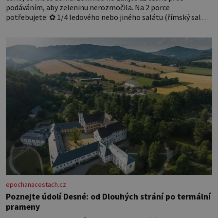
podáváním, aby zeleninu nerozmočila. Na 2 porce
potřebujete: ✿ 1/4 ledového nebo jiného salátu (římský salát,
polníček…) ✿ 1 malá konzerva kukuřice ✿ ½ okurky ✿ 2
rajčata Zálivka: ✿ 4 lžíce olivového oleje ✿ 1 lžíci citronové
šťávy ✿ ½ stroužku
epochanacestach.cz
Poznejte údolí Desné: od Dlouhých strání po termální
prameny