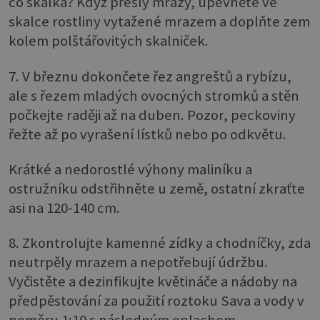
co skalka? Když přešly mrazy, upevněte ve
skalce rostliny vytažené mrazem a doplňte zem
kolem polštářovitých skalniček.
7. V březnu dokončete řez angreštů a rybízu,
ale s řezem mladých ovocných stromků a stěn
počkejte raději až na duben. Pozor, peckoviny
řežte až po vyrašení lístků nebo po odkvětu.
Krátké a nedorostlé výhony maliníku a
ostružníku odstřihněte u země, ostatní zkraťte
asi na 120-140 cm.
8. Zkontrolujte kamenné zídky a chodníčky, zda
neutrpěly mrazem a nepotřebují údržbu.
Vyčistěte a dezinfikujte květináče a nádoby na
předpěstování za použití roztoku Sava a vody v