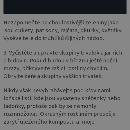
Nezapomeňte na choulostivější zeleniny jako
jsou cukety, patisony, rajčata, okurky, květáky.
Vysévejte je do truhlíků či jiných nádob.
3. Vyčistěte a upravte skupiny trvalek a jarních
cibulovin. Pokud budou v březnu ještě noční
mrazy, přikrývejte rašící rostliny chvojím.
Obryjte keře a skupiny vyšších trvalek.
Nikdy však nevyhrabávejte pod křovinami
loňské listí, kde jsou vysazeny sněženky nebo
ladoňky, protože pak by se nemohly
rozmnožovat. Okrasným rostlinám prospěje
zarytí uleženého kompostu a hnoje