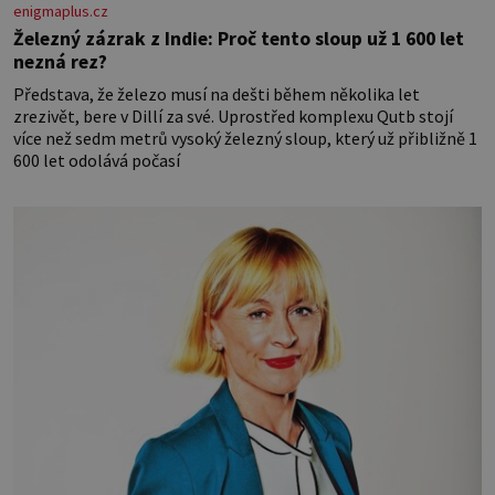
enigmaplus.cz
Železný zázrak z Indie: Proč tento sloup už 1 600 let
nezná rez?
Představa, že železo musí na dešti během několika let
zrezivět, bere v Dillí za své. Uprostřed komplexu Qutb stojí
více než sedm metrů vysoký železný sloup, který už přibližně 1
600 let odolává počasí