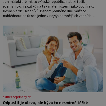
Jen málokteré místo v České republice nabízí tolik
rozmanitých zážitků na tak malém území jako údolí řeky
Desné v srdci Jeseníků. Během jediného dne můžete
nahlédnout do útrob jedné z nejvýznamnějších vodních
elektráren v Evropě, vydat se na horské hřebeny, projet se na
koloběžce a den zakončit poznáváním památek ve Velkých
Losinách nebo v termálním
skutecnepribehy.cz
Odpustit je úleva, ale bývá to nesmírně těžké