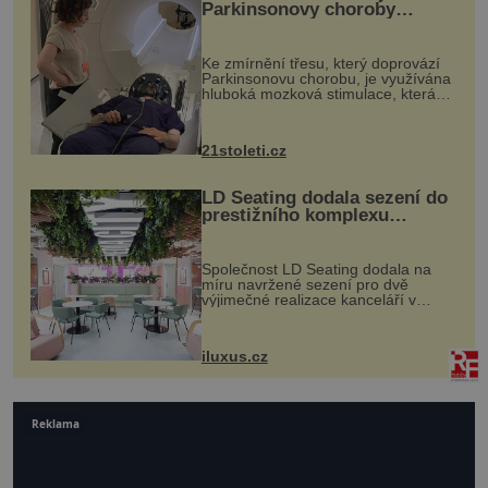
Parkinsonovy choroby
pomocí ultrazvukové
„helmy“
Ke zmírnění třesu, který doprovází
Parkinsonovu chorobu, je využívána
hluboká mozková stimulace, která
však vyžaduje vysoce invazivní
zákrok. Ultrazvuk zase není vhodný
k dostatečně přesnému zacílení ...
21stoleti.cz
LD Seating dodala sezení do
prestižního komplexu
MediaCityUK v Salfordu
Společnost LD Seating dodala na
míru navržené sezení pro dvě
výjimečné realizace kanceláří v
areálu MediaCityUK v anglickém
Salfordu – konkrétně do budov Blue
Tower a Orange Tower. Komplex
iluxus.cz
budov Media...
Reklama