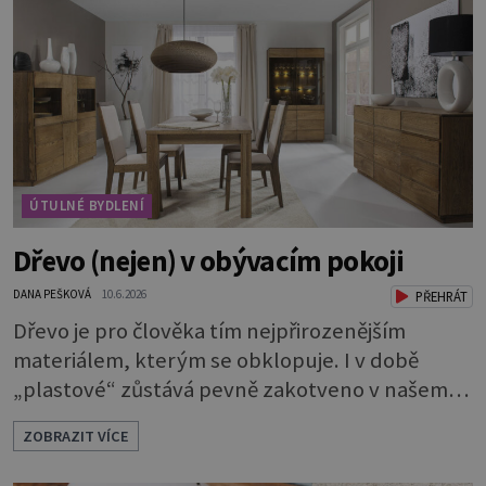
ÚTULNÉ BYDLENÍ
Dřevo (nejen) v obývacím pokoji
DANA PEŠKOVÁ
10.6.2026
PŘEHRÁT
Dřevo je pro člověka tím nejpřirozenějším
materiálem, kterým se obklopuje. I v době
„plastové“ zůstává pevně zakotveno v našem
životě. Se dřevem jsme tak srostlí, že je nám
ZOBRAZIT VÍCE
příjemné na dotyk, voní nám a podporuje
kladné vlivy našeho prostředí. Máte chuť