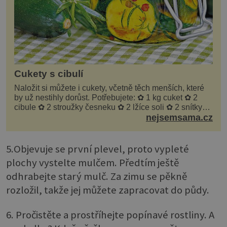
Cukety s cibulí
Naložit si můžete i cukety, včetně těch menších, které
by už nestihly dorůst. Potřebujete: ✿ 1 kg cuket ✿ 2
cibule ✿ 2 stroužky česneku ✿ 2 lžíce soli ✿ 2 snítky
kopru ✿ hrst petrželky Nálev: ✿ 400 m...
nejsemsama.cz
5.Objevuje se první plevel, proto vypleté
plochy vystelte mulčem. Předtím ještě
odhrabejte starý mulč. Za zimu se pěkně
rozložil, takže jej můžete zapracovat do půdy.
6. Pročistěte a prostříhejte popínavé rostliny. A