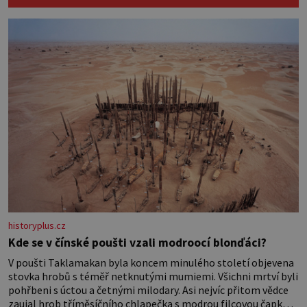
sladěných bavlněných látek – 0,5 m
látky na vnitřní polštářek – duté
vlákno na výplň – 2 knoflíky – 0,5 m
jednostranně nalepovacího […]
historyplus.cz
Kde se v čínské poušti vzali modroocí blonďáci?
V poušti Taklamakan byla koncem minulého století objevena
stovka hrobů s téměř netknutými mumiemi. Všichni mrtví byli
pohřbeni s úctou a četnými milodary. Asi nejvíc přitom vědce
zaujal hrob tříměsíčního chlapečka s modrou filcovou čapkou,