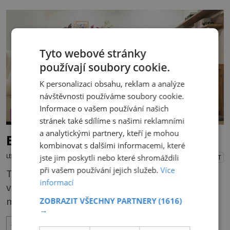
vytvořit dostatečně vysokou drenážní vrstvu,
která vodu pojme a bude chránit kořeny.
Potřebuje 3 vrstvy: * Na dno dobře vymyté
nádoby naskládejte omyté oblázky. Vrstva by m
Tyto webové stránky
používají soubory cookie.
K personalizaci obsahu, reklam a analýze
návštěvnosti používáme soubory cookie.
Informace o vašem používání našich
ÚTULNÉ BYDLENÍ
stránek také sdílíme s našimi reklamními
a analytickými partnery, kteří je mohou
Bez taburetu se neobejdete
kombinovat s dalšími informacemi, které
jste jim poskytli nebo které shromáždili
LENKA KORANDOVÁ
16.3.2026
PŘEHRÁT
při vašem používání jejich služeb.
Více
Taburet je takový sedák bez opěrky. Zastane
informací
však i funkci podnožky nebo stolku. Některé
mají navíc šikovný úložný prostor. Kdyby se
ZOBRAZIT VŠECHNY PARTNERY
(1616)
→
rozdávaly ceny za nejskromnější, a přitom
ZOBRAZIT VÍCE
užitečný a praktický kus nábytku, určitě by