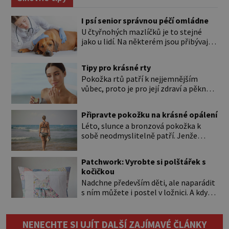
I psí senior správnou péčí omládne
U čtyřnohých mazlíčků je to stejné
jako u lidí. Na některém jsou přibývající
léta znát hned na první pohled, u
jiného dlouho nic nezaznamenáte.
Tipy pro krásné rty
Přesto byste si měli staršího psa více
Pokožka rtů patří k nejjemnějším
všímat, aby vám neunikly důležité
vůbec, proto je pro její zdraví a pěkný
signály, že něco není v pořádku. Včasná
vzhled nutná odpovídající péče. Bez
péče mu může prodloužit i zkvalitnit
péče to nejde Rty se neliší jen barvou,
život. Hůře tráví U starších […]
Připravte pokožku na krásné opálení
ale také mnohem tenčí povrchovou
Léto, slunce a bronzová pokožka k
vrstvou než ostatní pleť a pokožka.
sobě neodmyslitelně patří. Jenže
Nezvláčňují je žádné mazové žlázy,
cesta ke krásnému opálení by neměla
proto jsou rty mnohem choulostivější
vést přes zarudnutí, pálení a loupající
a náchylné k vysychání a praskání.
Patchwork: Vyrobte si polštářek s
se kůže. Spálená pokožka není
Balzám na […]
kočičkou
známkou „základu“ pro opálení, ale
Nadchne především děti, ale naparádit
reakcí na nadměrné UV záření. Pokud
s ním můžete i postel v ložnici. A když
chcete, aby pleť i pokožka těla
budete mít zbytky tmavších látek
vypadaly zdravě, hladce a opálení
ladící s obývákem, bude se hodit i tam.
vydrželo co nejdéle, vyplatí se začít
Budete potřebovat: – zbytky barevně
[…]
NENECHTE SI UJÍT DALŠÍ ZAJÍMAVÉ ČLÁNKY