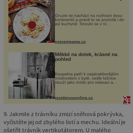
Gruzie se nachází na rozhraní dvou
kontinentů a právě to se promítá i do
její kuchyně. Snoubí se v ní
evropské a asijské chutě a díky tomu
vznikají rozmanité a chuťově bohaté
pokrmy, které rozhodně st...
nejsemsama.cz
Měkké na dotek, krásné na
pohled
Koupelna patří k nejatraktivnějším
místnostem v bytě, vedle ložnice
slouží jako místo pro relaxaci a
odpočinek. Koupelnový textil –
ručníky, osušky a koberečky –
mohou jako mávnutím kouzelného
rezidenceonline.cz
proutku...
9. Jakmile z trávníku zmizí sněhová pokrývka,
vyčistěte jej od zbylého listí a mechu. Ideální je
ošetřit trávník vertikutátorem. U malého