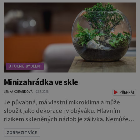
květináčků a zasaďte je. Povrch zeminy pod listy
pokryjte mechem. Podél okraje pak pomocí
lžíce nasypejte dekorativní štěrk.Díky úpravě
povrchu je z obyčejn
ÚTULNÉ BYDLENÍ
Minizahrádka ve skle
LENKA KORANDOVÁ
23.3.2026
PŘEHRÁT
Je půvabná, má vlastní mikroklima a může
sloužit jako dekorace i v obýváku. Hlavním
rizikem skleněných nádob je zálivka. Nemůže
odtékat a bude se hromadit u dna. To by rychle
ZOBRAZIT VÍCE
vedlo k zahnívání rostlin. Proto je nutné