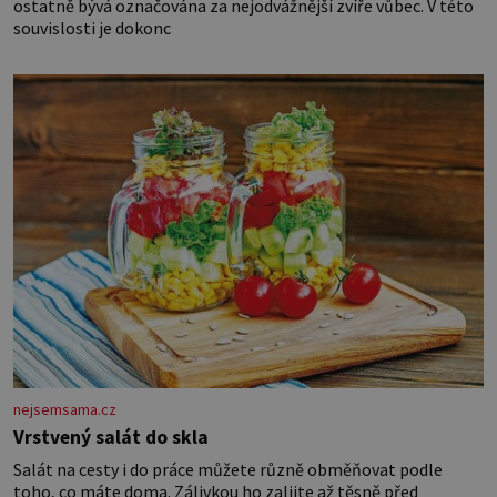
ostatně bývá označována za nejodvážnější zvíře vůbec. V této
souvislosti je dokonc
nejsemsama.cz
Vrstvený salát do skla
Salát na cesty i do práce můžete různě obměňovat podle
toho, co máte doma. Zálivkou ho zalijte až těsně před