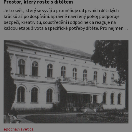
Prostor, který roste s dítětem
Je to svět, který se vyvíjí a proměňuje od prvních dětských
krůčků až po dospívání. Správně navržený pokoj podporuje
bezpečí, kreativitu, soustředění i odpočinek a reaguje na
každou etapu života a specifické potřeby dítěte. Pro nejmenší
je klíčová jednoduchost, měkkost a bezpečí, proto by pokoj
miminka měl působit především klidně a útulně. Předškolní
věk je
epochalnisvet.cz