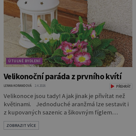
pořídit si 100% masiv a nevíte, jestli se bude do
vašeho interiéru hodit?Dřevěný nábytek sluší
každému pokoji. Jak ho správně použít? Které
tedy
ÚTULNÉ BYDLENÍ
Velikonoční paráda z prvního kvítí
LENKA KORANDOVÁ
2.4.2026
PŘEHRÁT
Velikonoce jsou tady! A jak jinak je přivítat než
květinami. Jednoduché aranžmá lze sestavit i
z kupovaných sazenic a šikovným fíglem
docílíte toho, aby výsledek působil jako dílo
ZOBRAZIT VÍCE
profesionála. Rostliny vyndejte z pěstebních