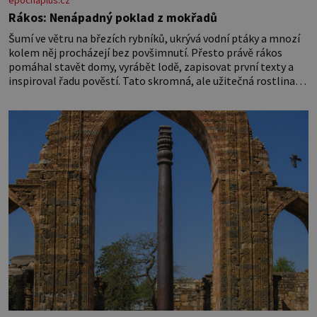
epochaplus.cz
Rákos: Nenápadný poklad z mokřadů
Šumí ve větru na březích rybníků, ukrývá vodní ptáky a mnozí
kolem něj procházejí bez povšimnutí. Přesto právě rákos
pomáhal stavět domy, vyrábět lodě, zapisovat první texty a
inspiroval řadu pověstí. Tato skromná, ale užitečná rostlina
provází člověka už tisíce let. Většina lidí vnímá rákos jen jako
obyčejnou kulisu letního koupání. Stačí se však podívat