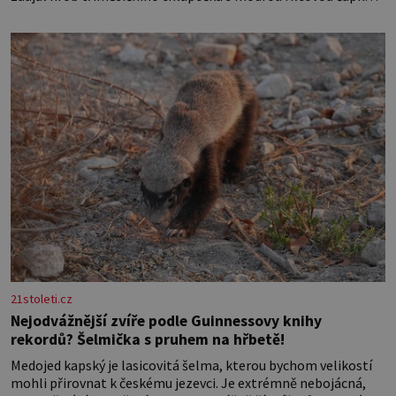
z níž se draly blonďaté vlásky. Fakt, že jsou těla dávných lidí
nesmírně dobře zachovalá, přičítají odborníci zdejším
klimatickým podmínkám. Sucho, prosolené písky a extrémně
21stoleti.cz
Nejodvážnější zvíře podle Guinnessovy knihy
rekordů? Šelmička s pruhem na hřbetě!
Medojed kapský je lasicovitá šelma, kterou bychom velikostí
mohli přirovnat k českému jezevci. Je extrémně nebojácná,