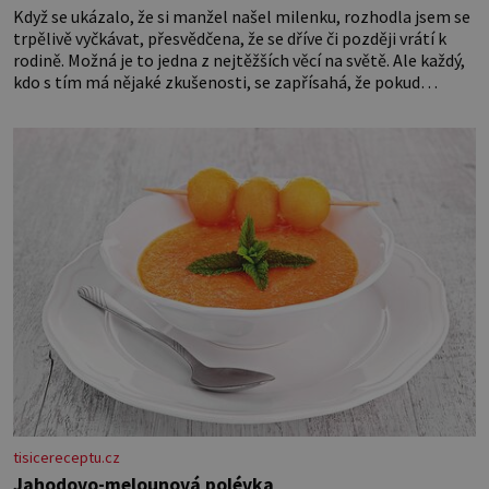
Když se ukázalo, že si manžel našel milenku, rozhodla jsem se
trpělivě vyčkávat, přesvědčena, že se dříve či později vrátí k
rodině. Možná je to jedna z nejtěžších věcí na světě. Ale každý,
kdo s tím má nějaké zkušenosti, se zapřísahá, že pokud
odpustíte, znatelně se vám uleví. Když se ke mně doneslo, že si
manžel pořídil milenku,
tisicereceptu.cz
Jahodovo-melounová polévka