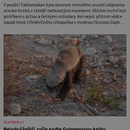
V poušti Taklamakan byla koncem minulého století objevena
stovka hrobů s téměř netknutými mumiemi. Všichni mrtví byli
pohřbeni s úctou a četnými milodary. Asi nejvíc přitom vědce
zaujal hrob tříměsíčního chlapečka s modrou filcovou čapkou,
z níž se draly blonďaté vlásky. Fakt, že jsou těla dávných lidí
nesmírně dobře zachovalá, přičítají odborníci zdejším
klimatickým podmínkám. Sucho, prosolené písky a extrémně
21stoleti.cz
Nejodvážnější zvíře podle Guinnessovy knihy