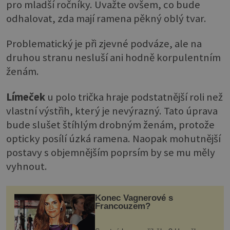
pro mladší ročníky. Uvažte ovšem, co bude
odhalovat, zda mají ramena pěkný oblý tvar.
Problematický je při zjevné podváze, ale na
druhou stranu nesluší ani hodně korpulentním
ženám.
Límeček
u polo trička hraje podstatnější roli než
vlastní výstřih, který je nevýrazný. Tato úprava
bude slušet štíhlým drobným ženám, protože
opticky posílí úzká ramena. Naopak mohutnější
postavy s objemnějším poprsím by se mu měly
vyhnout.
Konec Vagnerové s
Francouzem?