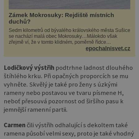
Zámek Mokrosuky: Rejdiště místních
duchů?
Sedm kilometrů od bývalého královského města Sušice
se nachází malá obec Mokrosuky…Málokdo však
zřejmě ví, že v tomto klidném, poměrně řídce
navštěvovaném koutu vesnické Šumavy se nachází
epochalnisvet.cz
několi...
Lodičkový výstřih
podtrhne ladnost dlouhého
štíhlého krku. Při opačných proporcích se mu
vyhněte. Skvělý je také pro ženy s úzkými
rameny nebo postavou ve tvaru písmene H,
neboť přesouvá pozornost od širšího pasu k
jemnější ramenní partii.
Carmen
čili výstřih odhalující s dekoltem také
ramena působí velmi sexy, proto je také vhodný