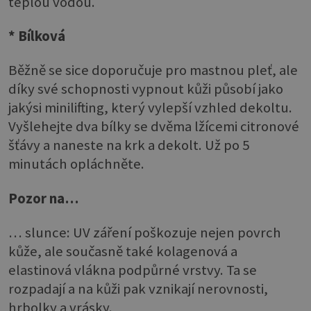
teplou vodou.
* Bílková
Běžně se sice doporučuje pro mastnou pleť, ale
díky své schopnosti vypnout kůži působí jako
jakýsi minilifting, který vylepší vzhled dekoltu.
Vyšlehejte dva bílky se dvěma lžícemi citronové
šťávy a naneste na krk a dekolt. Už po 5
minutách opláchněte.
Pozor na…
… slunce: UV záření poškozuje nejen povrch
kůže, ale současně také kolagenová a
elastinová vlákna podpůrné vrstvy. Ta se
rozpadají a na kůži pak vznikají nerovnosti,
hrbolky a vrásky.