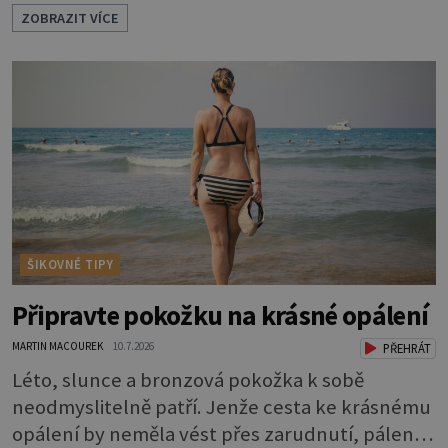
neliší jen barvou, ale také mnohem tenčí
ZOBRAZIT VÍCE
povrchovou vrstvou než ostatní pleť a pokožka.
Nezvláčňují je žádné mazové žlázy, proto jsou
rty mnohem choulostivější a náchylné k
vysychání a praskání. Balzám na rty je proto
nutnou základní výbavou, pokud chce
ŠIKOVNÉ TIPY
Připravte pokožku na krásné opálení
MARTIN MACOUREK
10.7.2026
PŘEHRÁT
Léto, slunce a bronzová pokožka k sobě
neodmyslitelně patří. Jenže cesta ke krásnému
opálení by neměla vést přes zarudnutí, pálení a