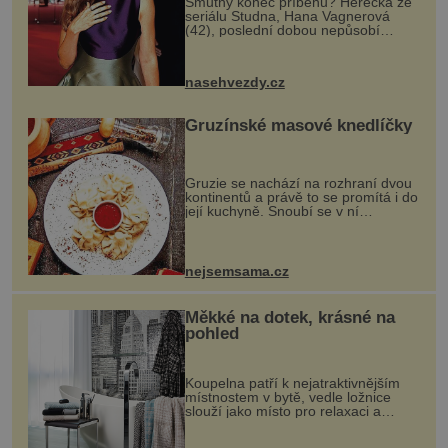
Smutný konec příběhu? Herečka ze
seriálu Studna, Hana Vagnerová
(42), poslední dobou nepůsobí
nejšťastněji. Ačkoli časy její anorexie
jsou už dávno pryč a opět se pyšnila
ženskými křivkami, najednou s...
nasehvezdy.cz
Gruzínské masové knedlíčky
Gruzie se nachází na rozhraní dvou
kontinentů a právě to se promítá i do
její kuchyně. Snoubí se v ní
evropské a asijské chutě a díky tomu
vznikají rozmanité a chuťově bohaté
pokrmy, které rozhodně st...
nejsemsama.cz
Měkké na dotek, krásné na
pohled
Koupelna patří k nejatraktivnějším
místnostem v bytě, vedle ložnice
slouží jako místo pro relaxaci a
odpočinek. Koupelnový textil –
ručníky, osušky a koberečky –