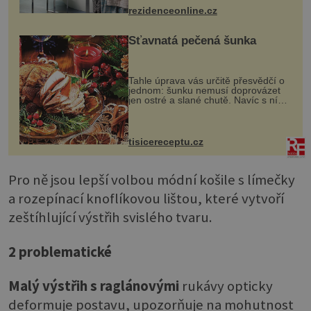
mohou jako mávnutím kouzelného
rezidenceonline.cz
proutku...
Šťavnatá pečená šunka
Tahle úprava vás určitě přesvědčí o
jednom: šunku nemusí doprovázet
jen ostré a slané chutě. Navíc s ní
nakrmíte poměrně hodně hladových
krků. Ingredience sádlo 3 kg šunky
vcelku 3 stroužky česneku hl...
tisicereceptu.cz
Pro ně jsou lepší volbou módní košile s límečky
a rozepínací knoflíkovou lištou, které vytvoří
zeštíhlující výstřih svislého tvaru.
2 problematické
Malý výstřih s raglánovými
rukávy opticky
deformuje postavu, upozorňuje na mohutnost