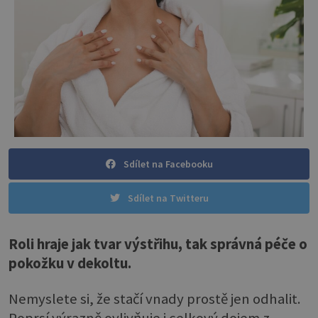
Sdílet na Facebooku
Sdílet na Twitteru
Roli hraje jak tvar výstřihu, tak správná péče o
pokožku v dekoltu.
Nemyslete si, že stačí vnady prostě jen odhalit.
Poprsí výrazně ovlivňuje i celkový dojem z