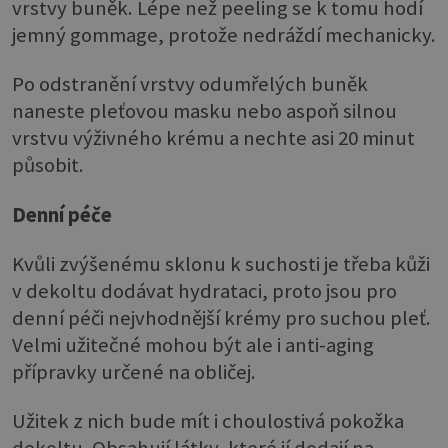
vrstvy buněk. Lépe než peeling se k tomu hodí
jemný gommage, protože nedráždí mechanicky.
Po odstranění vrstvy odumřelých buněk
naneste pleťovou masku nebo aspoň silnou
vrstvu výživného krému a nechte asi 20 minut
působit.
Denní péče
Kvůli zvýšenému sklonu k suchosti je třeba kůži
v dekoltu dodávat hydrataci, proto jsou pro
denní péči nejvhodnější krémy pro suchou pleť.
Velmi užitečné mohou být ale i anti-aging
přípravky určené na obličej.
Užitek z nich bude mít i choulostivá pokožka