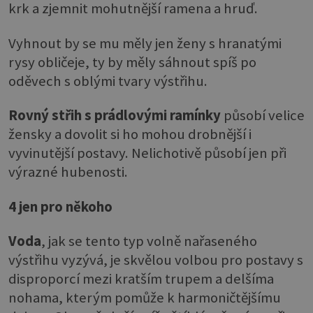
krk a zjemnit mohutnější ramena a hruď.
Vyhnout by se mu měly jen ženy s hranatými
rysy obličeje, ty by měly sáhnout spíš po
oděvech s oblými tvary výstřihu.
Rovný střih s prádlovými ramínky
působí velice
žensky a dovolit si ho mohou drobnější i
vyvinutější postavy. Nelichotivě působí jen při
výrazné hubenosti.
4 jen pro někoho
Voda
, jak se tento typ volně nařaseného
výstřihu vyzývá, je skvělou volbou pro postavy s
disproporcí mezi kratším trupem a delšíma
nohama, kterým pomůže k harmoničtějšímu