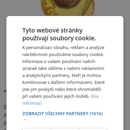
Tyto webové stránky
používají soubory cookie.
K personalizaci obsahu, reklam a analýze
návštěvnosti používáme soubory cookie.
Informace o vašem používání našich
stránek také sdílíme s našimi reklamními
a analytickými partnery, kteří je mohou
kombinovat s dalšími informacemi, které
jste jim poskytli nebo které shromáždili
* Avokádová
při vašem používání jejich služeb.
Více
informací
Díky vysokému obsahu olejů a vitaminu E pleť
ZOBRAZIT VŠECHNY PARTNERY
(1616)
zvláčňuje a regeneruje. Uklidňuje podráždění a
→
podporuje hojení. Rozmixujte dužinu z 1