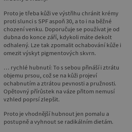
Proto je třeba kůži ve výstřihu chránit krémy
proti slunci s SPF aspoň 30, a to i na běžné
chození venku. Doporučuje se používat je od
dubna do konce září, kdykoli máte dekolt
odhalený. Lze tak zpomalit ochabování kůže i
omezit výskyt pigmentových skvrn.
… rychlé hubnutí: To s sebou přináší i ztrátu
objemu prsou, což se na kůži projeví
ochabnutím a ztrátou pevnosti a pružnosti.
Opětovný přírůstek na váze přitom nemusí
vzhled poprsí zlepšit.
Proto je vhodnější hubnout jen pomalu a
postupně a vyhnout se radikálním dietám.