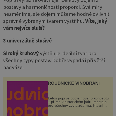
postavy a harmoničnosti proporcí. Své míry
nezměníme, ale dojem můžeme hodně ovlivnit
správně vybraným tvarem výstřihu.
Víte, jaký
vám nejvíce sluší?
3 univerzálně slušivé
Široký kruhový
výstřih je ideální tvar pro
všechny typy postav. Dobře vypadá i při větší
nadváze.
ROUDNICKÉ VINOBRANÍ
Letos poprvé podle nového konceptu
– přímo v historickém jádru města a
pro všechny zcela zdarma. Hlavní
program se odehraje na Karlově a
Husově náměstí. Návštěvníci se