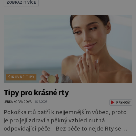
ZOBRAZIT VÍCE
psa více všímat, aby vám neunikly důležité
signály, že něco není v pořádku. Včasná péče
mu může prodloužit i zkvalitnit život. Hůře
tráví U starších psů je třeba myslet na to, že
mohou mít v nepořádku zažívání.
ŠIKOVNÉ TIPY
Tipy pro krásné rty
LENKA KORANDOVÁ
16.7.2026
PŘEHRÁT
Pokožka rtů patří k nejjemnějším vůbec, proto
je pro její zdraví a pěkný vzhled nutná
odpovídající péče. Bez péče to nejde Rty se