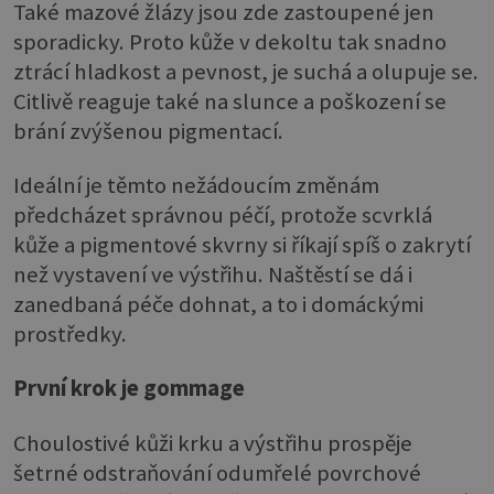
Také mazové žlázy jsou zde zastoupené jen
sporadicky. Proto kůže v dekoltu tak snadno
ztrácí hladkost a pevnost, je suchá a olupuje se.
Citlivě reaguje také na slunce a poškození se
brání zvýšenou pigmentací.
Ideální je těmto nežádoucím změnám
předcházet správnou péčí, protože scvrklá
kůže a pigmentové skvrny si říkají spíš o zakrytí
než vystavení ve výstřihu. Naštěstí se dá i
zanedbaná péče dohnat, a to i domáckými
prostředky.
První krok je gommage
Choulostivé kůži krku a výstřihu prospěje
šetrné odstraňování odumřelé povrchové