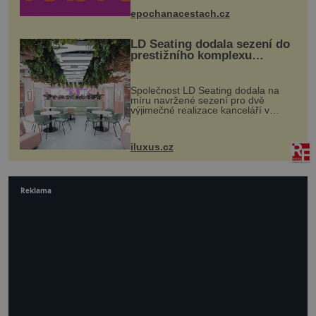
mohou těšit na víno, burčák, pes...
epochanacestach.cz
LD Seating dodala sezení do
prestižního komplexu
MediaCityUK v Salfordu
Společnost LD Seating dodala na
míru navržené sezení pro dvě
výjimečné realizace kanceláří v
areálu MediaCityUK v anglickém
Salfordu – konkrétně do budov Blue
Tower a Orange Tower. Komplex
iluxus.cz
budov Media...
Reklama