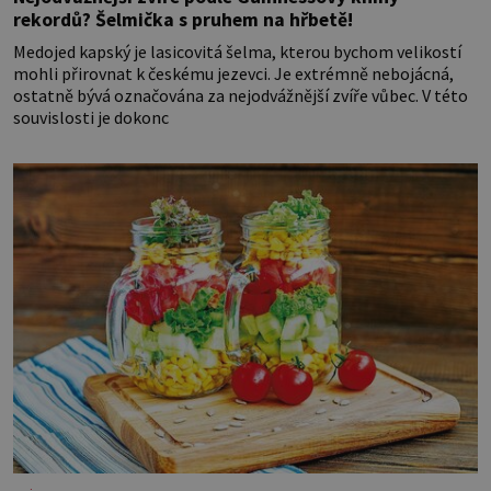
rekordů? Šelmička s pruhem na hřbetě!
Medojed kapský je lasicovitá šelma, kterou bychom velikostí
mohli přirovnat k českému jezevci. Je extrémně nebojácná,
ostatně bývá označována za nejodvážnější zvíře vůbec. V této
souvislosti je dokonc