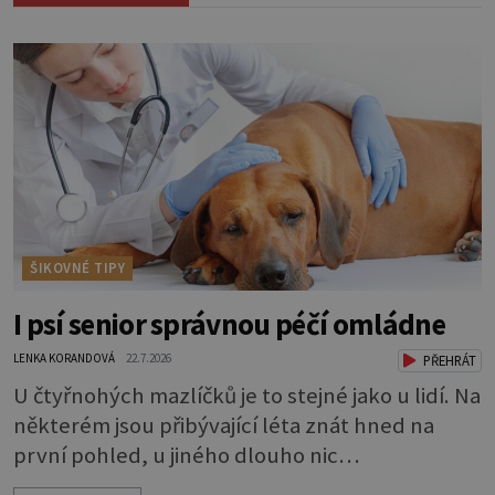
ŠIKOVNÉ TIPY
I psí senior správnou péčí omládne
LENKA KORANDOVÁ
22.7.2026
PŘEHRÁT
U čtyřnohých mazlíčků je to stejné jako u lidí. Na
některém jsou přibývající léta znát hned na
první pohled, u jiného dlouho nic
nezaznamenáte. Přesto byste si měli staršího