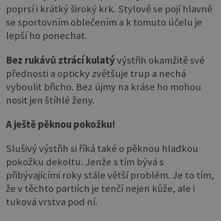
poprsí i krátký široký krk. Stylově se pojí hlavně
se sportovním oblečením a k tomuto účelu je
lepší ho ponechat.
Bez rukávů ztrácí kulatý
výstřih okamžitě své
přednosti a opticky zvětšuje trup a nechá
vyboulit břicho. Bez újmy na kráse ho mohou
nosit jen štíhlé ženy.
A ještě pěknou pokožku!
Slušivý výstřih si říká také o pěknou hladkou
pokožku dekoltu. Jenže s tím bývá s
přibývajícími roky stále větší problém. Je to tím,
že v těchto partiích je tenčí nejen kůže, ale i
tuková vrstva pod ní.