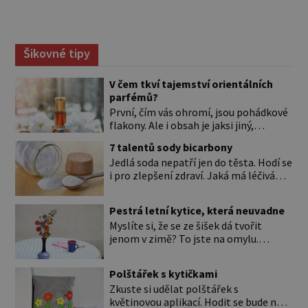
Šikovné tipy
V čem tkví tajemství orientálních
parfémů?
První, čím vás ohromí, jsou pohádkové
flakony. Ale i obsah je jaksi jiný,
svůdnější a vábivější než vůně z našich
7 talentů sody bicarbony
parfumérií. Čím to? V arabské kultuře
Jedlá soda nepatří jen do těsta. Hodí se
mají vůně mnohem delší tradici než
i pro zlepšení zdraví. Jaká má léčivá
v naší. Jejich původní účel byl nejspíš
použití? Úplně na začátku je důležité si
hygienický. Co je čisté, to voní. Jak
to ujasnit. Existují dva typy sody. *
voní? Při testování orientálních vůní
Pestrá letní kytice, která neuvadne
Jedlá soda (pro úplnost je to
nejspíš zjistíte, že jen málokterá se
Myslíte si, že se ze šišek dá tvořit
hydrogenuhličitan sodný s chemickou
vám […]
jenom v zimě? To jste na omylu.
značkou NaHCO3) je ten bílý, ve vodě
Přesvědčte se sami a pojďte si vyrobit
rozpustný prášek, kterému říkáme
krásné květiny do vázy nebo jako
bicarbona. Je součástí kypřicího prášku
Polštářek s kytičkami
obraz. Při tomto tvoření vás navíc čeká
[…]
Zkuste si udělat polštářek s
příjemná procházka po lese. Musíte si
květinovou aplikací. Hodit se bude na
přece nasbírat ty šišky. Nám se