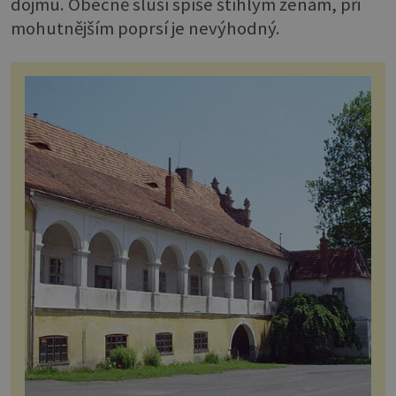
dojmu. Obecně sluší spíše štíhlým ženám, při
mohutnějším poprsí je nevýhodný.